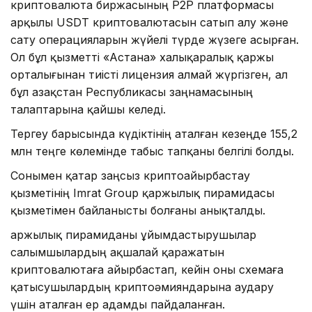
криптовалюта биржасының P2P платформасы
арқылы USDT криптовалютасын сатып алу және
сату операцияларын жүйелі түрде жүзеге асырған.
Ол бұл қызметті «Астана» халықаралық қаржы
орталығынан тиісті лицензия алмай жүргізген, ал
бұл Қазақстан Республикасы заңнамасының
талаптарына қайшы келеді.
Тергеу барысында күдіктінің аталған кезеңде 155,2
млн теңге көлемінде табыс тапқаны белгілі болды.
Сонымен қатар заңсыз криптоайырбастау
қызметінің Imrat Group қаржылық пирамидасы
қызметімен байланысты болғаны анықталды.
Қаржылық пирамиданы ұйымдастырушылар
салымшылардың ақшалай қаражатын
криптовалютаға айырбастап, кейін оны схемаға
қатысушылардың криптоәмияндарына аудару
үшін аталған ер адамды пайдаланған.