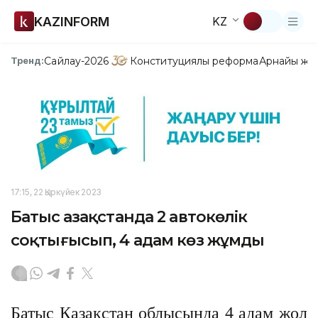
KAZINFORM
KZ
Сайлау-2026
Конституциялық реформа
Арнайы жо
Тренд:
17:15, 22 Қыркүйек 2023
Батыс Қазақстанда 2 автокөлік
соқтығысып, 4 адам көз жұмды
Батыс Қазақстан облысында 4 адам жол