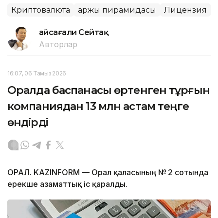
Криптовалюта
Қаржы пирамидасы
Лицензия
Ғайсағали Сейтақ
Авторлар
16:07, 06 Тамыз 2026
Оралда баспанасы өртенген тұрғын
компаниядан 13 млн астам теңге
өндірді
ОРАЛ. KAZINFORM — Орал қаласының № 2 сотында
ерекше азаматтық іс қаралды.