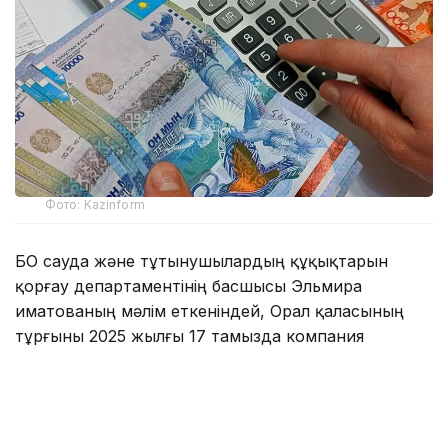
Фото: Kazinform
БҚО сауда және тұтынушылардың құқықтарын
қорғау департаментінің басшысы Эльмира
Қиматованың мәлім еткеніндей, Орал қаласының
тұрғыны 2025 жылғы 17 тамызда компания
дүкенінен құны 174,990 мың теңге тұратын кір
жуатын машина сатып алған.
Эльмира Нұрқызының сөзіне қарағанда, кір
жуатын машина күрделі жөндеу жүргізілген жаңа