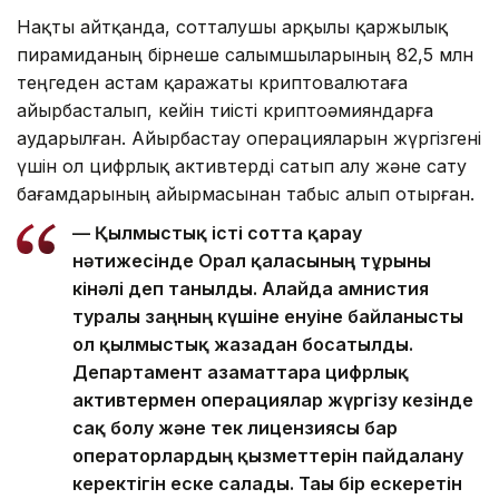
Нақты айтқанда, сотталушы арқылы қаржылық
пирамиданың бірнеше салымшыларының 82,5 млн
теңгеден астам қаражаты криптовалютаға
айырбасталып, кейін тиісті криптоәмияндарға
аударылған. Айырбастау операцияларын жүргізгені
үшін ол цифрлық активтерді сатып алу және сату
бағамдарының айырмасынан табыс алып отырған.
— Қылмыстық істі сотта қарау
нәтижесінде Орал қаласының тұрғыны
кінәлі деп танылды. Алайда амнистия
туралы заңның күшіне енуіне байланысты
ол қылмыстық жазадан босатылды.
Департамент азаматтарға цифрлық
активтермен операциялар жүргізу кезінде
сақ болу және тек лицензиясы бар
операторлардың қызметтерін пайдалану
керектігін еске салады. Тағы бір ескеретін