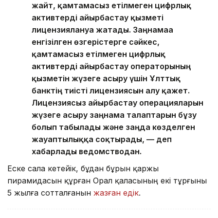
жайт, қамтамасыз етілмеген цифрлық
активтерді айырбастау қызметі
лицензиялануға жатады. Заңнамаға
енгізілген өзгерістерге сәйкес,
қамтамасыз етілмеген цифрлық
активтерді айырбастау операторының
қызметін жүзеге асыру үшін Ұлттық
банктің тиісті лицензиясын алу қажет.
Лицензиясыз айырбастау операцияларын
жүзеге асыру заңнама талаптарын бұзу
болып табылады және заңда көзделген
жауаптылыққа соқтырады, — деп
хабарлады ведомстводан.
Еске сала кетейік, бұдан бұрын қаржы
пирамидасын құрған Орал қаласының екі тұрғыны
5 жылға сотталғанын
жазған едік
.