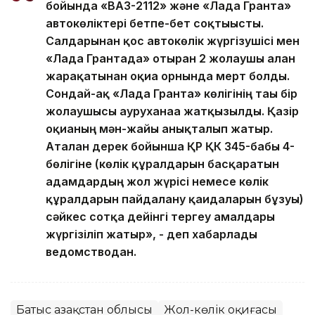
бойында «ВАЗ-2112» және «Лада Гранта»
автокөліктері бетпе-бет соқтығысты.
Салдарынан қос автокөлік жүргізушісі мен
«Лада Грантада» отырған 2 жолаушы алған
жарақатынан оқиға орнында мерт болды.
Сондай-ақ «Лада Гранта» көлігінің тағы бір
жолаушысы ауруханаға жатқызылды. Қазір
оқиғаның мән-жайы анықталып жатыр.
Аталған дерек бойынша ҚР ҚК 345-бабы 4-
бөлігіне (көлiк құралдарын басқаратын
адамдардың жол жүрісі немесе көлiк
құралдарын пайдалану қағидаларын бұзуы)
сәйкес сотқа дейінгі тергеу амалдары
жүргізіліп жатыр», - деп хабарлады
ведомстводан.
Батыс Қазақстан облысы
Жол-көлік оқиғасы