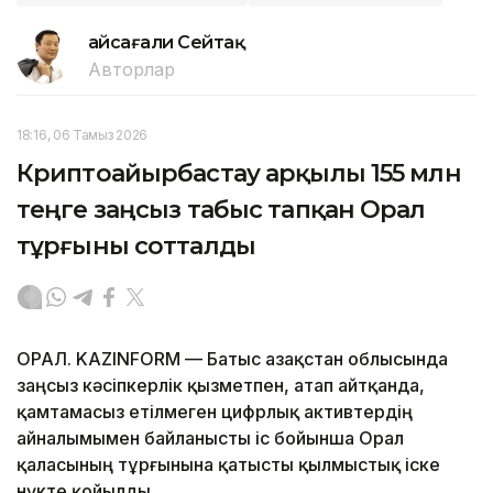
Ғайсағали Сейтақ
Авторлар
18:16, 06 Тамыз 2026
Криптоайырбастау арқылы 155 млн
теңге заңсыз табыс тапқан Орал
тұрғыны сотталды
ОРАЛ. KAZINFORM — Батыс Қазақстан облысында
заңсыз кәсіпкерлік қызметпен, атап айтқанда,
қамтамасыз етілмеген цифрлық активтердің
айналымымен байланысты іс бойынша Орал
қаласының тұрғынына қатысты қылмыстық іске
нүкте қойылды.