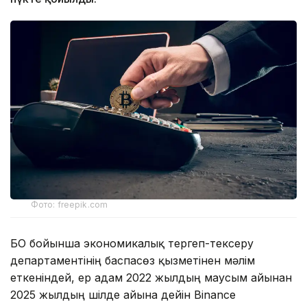
Фото: freepik.com
БҚО бойынша экономикалық тергеп-тексеру
департаментінің баспасөз қызметінен мәлім
еткеніндей, ер адам 2022 жылдың маусым айынан
2025 жылдың шілде айына дейін Binance