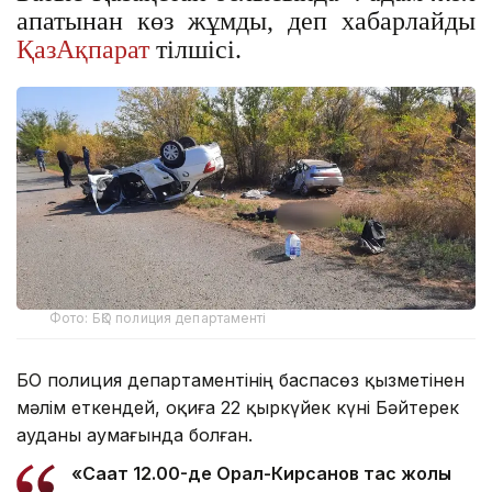
апатынан көз жұмды, деп хабарлайды
ҚазАқпарат
тілшісі.
Фото: БҚО полиция департаменті
БҚО полиция департаментінің баспасөз қызметінен
мәлім еткендей, оқиға 22 қыркүйек күні Бәйтерек
ауданы аумағында болған.
«Сағат 12.00-де Орал-Кирсанов тас жолы