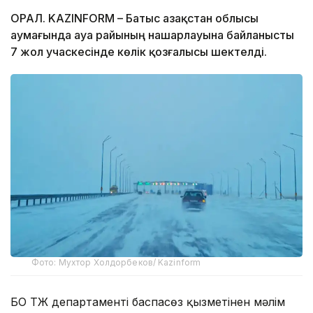
ОРАЛ. KAZINFORM – Батыс Қазақстан облысы
аумағында ауа райының нашарлауына байланысты
7 жол учаскесінде көлік қозғалысы шектелді.
Фото: Мухтор Холдорбеков/ Kazinform
БҚО ТЖ департаменті баспасөз қызметінен мәлім