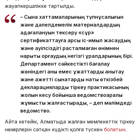
жауапкершілікке тартылды.
– Сынақ хаттамаларының түпнұсқалығын
және дәлелдемелік материалдардың
қадағалануын тексеру «сұр»
сертификаттауға қарсы іс-қимыл жасаудың
және қауіпсіздігі расталмаған өнімнен
нарықты қорғаудың негізгі құралдарының бірі.
Департамент сәйкестікті бағалау
жөніндегі анық емес құжаттарды анықтау
және қажетті сынақтарды нақты өткізбей
декларацияларды тіркеу практикасының
жолын кесу бойынша ведомствоаралық
жұмысты жалғастырады, – деп мәлімдеді
ведомство.
Айта кетейік, Алматыда жалған мемлекеттік тіркеу
нөмірлерін сатқан күдікті қолға түскен
болатын
.