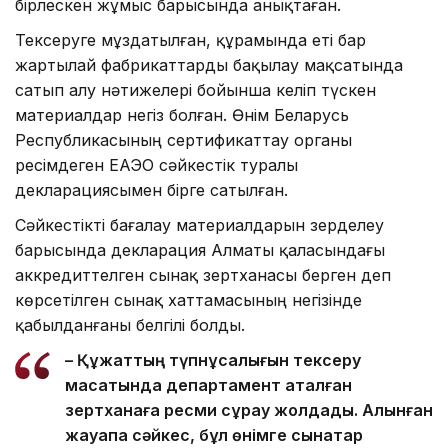
бірлескен жұмыс барысында анықтаған.
Тексеруге мұздатылған, құрамында еті бар
жартылай фабрикаттарды бақылау мақсатында
сатып алу нәтижелері бойынша келіп түскен
материалдар негіз болған. Өнім Беларусь
Республикасының сертификаттау органы
ресімдеген ЕАЭО сәйкестік туралы
декларациясымен бірге сатылған.
Сәйкестікті бағалау материалдарын зерделеу
барысында декларация Алматы қаласындағы
аккредиттелген сынақ зертханасы берген деп
көрсетілген сынақ хаттамасының негізінде
қабылданғаны белгілі болды.
– Құжаттың түпнұсқалығын тексеру
мақсатында департамент аталған
зертханаға ресми сұрау жолдады. Алынған
жауапқа сәйкес, бұл өнімге сынақтар