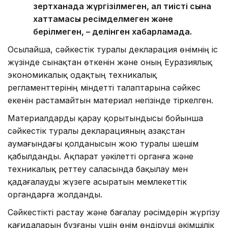
зертханада жүргізілмеген, ал тиісті сынақ
хаттамасы ресімделмеген және
берілмеген, – делінген хабарламада.
Осылайша, сәйкестік туралы декларация өнімнің іс
жүзінде сынақтан өткенін және оның Еуразиялық
экономикалық одақтың техникалық
регламенттерінің міндетті талаптарына сәйкес
екенін растамайтын материал негізінде тіркелген.
Материалдарды қарау қорытындысы бойынша
сәйкестік туралы декларацияның Қазақстан
аумағындағы қолданысын жою туралы шешім
қабылданды. Ақпарат уәкілетті органға және
техникалық реттеу саласында бақылау мен
қадағалауды жүзеге асыратын мемлекеттік
органдарға жолданды.
Сәйкестікті растау және бағалау рәсімдерін жүргізу
қағидаларын бұзғаны үшін өнім өндіруші әкімшілік