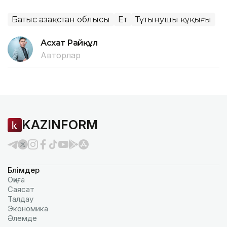
Батыс Қазақстан облысы
Ет
Тұтынушы құқығы
Асхат Райқұл
Авторлар
KAZINFORM
Бөлімдер
Оқиға
Саясат
Талдау
Экономика
Әлемде