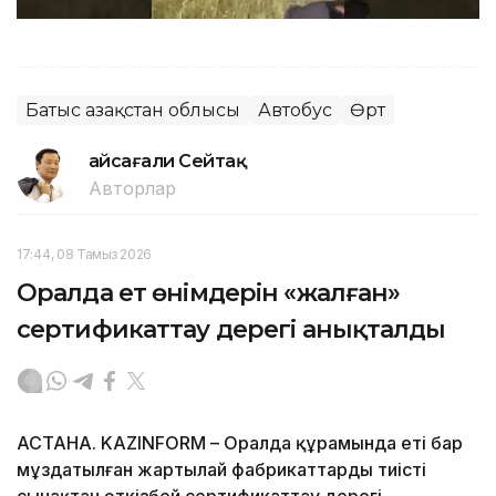
Батыс Қазақстан облысы
Автобус
Өрт
Ғайсағали Сейтақ
Авторлар
17:44, 08 Тамыз 2026
Оралда ет өнімдерін «жалған»
сертификаттау дерегі анықталды
АСТАНА. KAZINFORM – Оралда құрамында еті бар
мұздатылған жартылай фабрикаттарды тиісті
сынақтан өткізбей сертификаттау дерегі