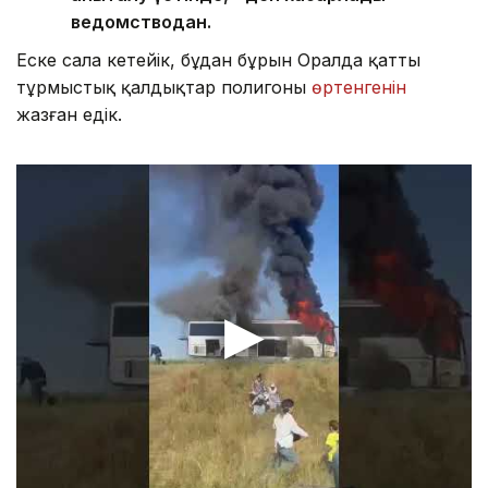
ведомстводан.
Еске сала кетейік, бұдан бұрын Оралда қатты
тұрмыстық қалдықтар полигоны
өртенгенін
жазған едік.