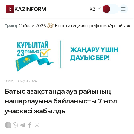
KAZINFORM
KZ
Сайлау-2026
Конституциялық реформа
Арнайы жо
Тренд:
09:15, 13 Ақпан 2024
Батыс Қазақстанда ауа райының
нашарлауына байланысты 7 жол
учаскесі жабылды