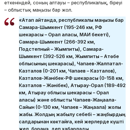
еткеніндей, соның алтауы – республикалық, біреуі
– облыстық маңызы бар жол.
«Атап айтқанда, республикалық маңызы бар
Самара-Шымкент (195-246 км, РФ
шекарасы – Орал қаласы, МАИ бекеті),
Самара-Шымкент (266-392 км,
Подстепный – Жымпиты), Самара-
Шымкент (392-526 км, Жымпиты – Ақтөбе
облысының шекарасы), Чапаев-Жалпақтал-
Казталов (0-201 км, Чапаев – Казталов),
Казталов-Жәнібек-РФ шекарасы (0-158 км,
Казталов – Жәнібек), Атырау-Орал (189-492
км, Атырау облысы шекарасы – Орал
қаласы) және облыстық Чапаев-Жаңақала-
Сайқын (0-130 км, Чапаев – Жаңақала) жолы
жабық. Жолдың жабылу себебі – жаңбырдың
салдарынан көктайғақ, кей жерлерде күшті
жел, боран», деп хабарлады