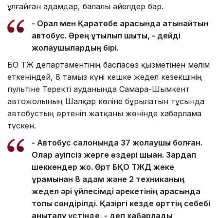
ұлғайған адамдар, балалы әйелдер бар.
- Орал мен Қаратөбе арасында қатынайтын
автобус. Әрең құтылып шықтық, - дейді
жолаушылардың бірі.
БҚО ТЖ департаментінің баспасөз қызметінен мәлім
еткеніндей, 8 тамыз күні кешке жедел кезекшінің
пультіне Теректі ауданында Самара-Шымкент
автожолының Шалқар көліне бұрылатын тұсында
автобустың өртеніп жатқаны жөнінде хабарлама
түскен.
- Автобус салонында 37 жолаушы болған.
Олар қауіпсіз жерге өздері шыққан. Зардап
шеккендер жоқ. Өрт БҚО ТЖД жеке
құрамынан 8 адам және 2 техниканың
жедел әрі үйлесімді әрекетінің арқасында
толық сөндірілді. Қазіргі кезде өрттің себебі
анықталу үстінде, - деп хабарлады