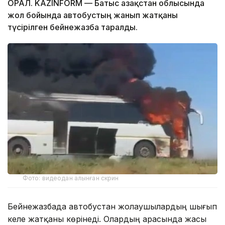
ОРАЛ. KAZINFORM — Батыс Қазақстан облысында
жол бойында автобустың жанып жатқаны
түсірілген бейнежазба таралды.
Фото: видеодан алынған скрин
Бейнежазбада автобустан жолаушылардың шығып
келе жатқаны көрінеді. Олардың арасында жасы