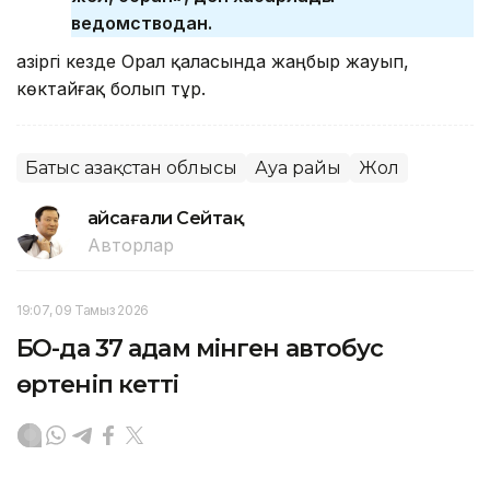
ведомстводан.
Қазіргі кезде Орал қаласында жаңбыр жауып,
көктайғақ болып тұр.
Батыс Қазақстан облысы
Ауа райы
Жол
Ғайсағали Сейтақ
Авторлар
19:07, 09 Тамыз 2026
БҚО-да 37 адам мінген автобус
өртеніп кетті