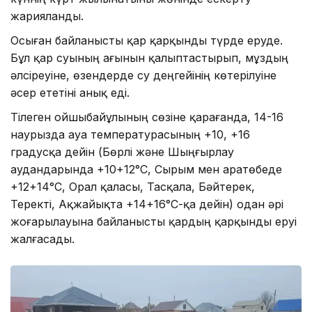
жарияланды.
Осыған байланысты қар қарқынды түрде еруде.
Бұл қар суының ағынын қалыптастырып, мұздың
әлсіреуіне, өзендерде су деңгейінің көтерілуіне
әсер ететіні анық еді.
Тілеген Қойшыбайұлының сөзіне қарағанда, 14-16
наурызда ауа температурасының +10, +16
градусқа дейін (Бөрлі және Шыңғырлау
аудандарында +10+12°С, Сырым мен Қаратөбеде
+12+14°С, Орал қаласы, Тасқала, Бәйтерек,
Теректі, Ақжайықта +14+16°С-қа дейін) одан әрі
жоғарылауына байланысты қардың қарқынды еруі
жалғасады.