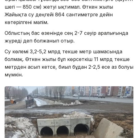
шегі — 850 см) жетуі ықтимал. Өткен жылы
Жайықта су деңгейі 864 сантиметрге дейін
көтерілгені мәлім.
Облыстың бас өзенінде сең 2-7 сәуір аралығында
жүреді деп болжанып отыр.
Су көлемі 3,2-5,2 млрд текше метр шамасында
болмақ. Өткен жылы бұл көрсеткіш 11 млрд текше
метрден асып кетсе, биыл бұдан 2-2,5 есе аз болуы
мүмкін.