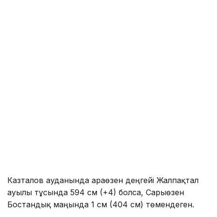
Казталов ауданында Қараөзен деңгейі Жалпақтал
ауылы тұсында 594 см (+4) болса, Сарыөзен
Бостандық маңында 1 см (404 см) төмендеген.