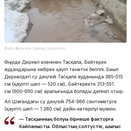
Фото: Ғайсағали Сейтақ / Kazinform
Өңірде Деркөл өзенінен Тасқала, Бәйтерек
аудандарына көбірек қауіп төнетіні белгілі. Биыл
Деркөлдегі су деңгейі Тасқала ауданында 385-515
см (қауіпті шегі — 520 см), Бәйтеректе 313-551
см (600-650 см) аралығында болады делініп отыр.
Ал Шағандағы су деңгейі 754-986 сантиметрге
(қауіпті шегі — 1 280 см) дейін көтерілуі мүмкін.
— Тасқынның болуы бірнеше факторға
байланысты. Облыстың солтүстік, шығыс