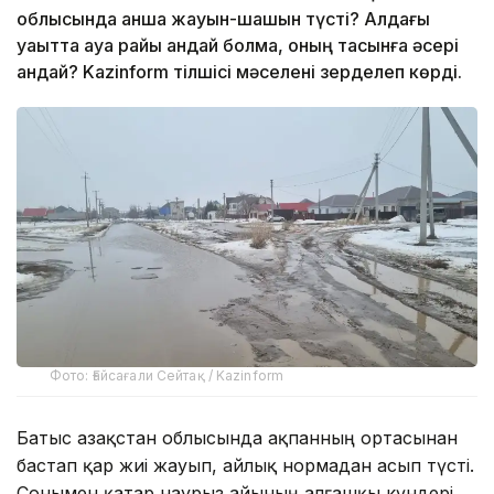
облысында қанша жауын-шашын түсті? Алдағы
уақытта ауа райы қандай болмақ, оның тасқынға әсері
қандай? Kazinform тілшісі мәселені зерделеп көрді.
Фото: Ғайсағали Сейтақ / Kazinform
Батыс Қазақстан облысында ақпанның ортасынан
бастап қар жиі жауып, айлық нормадан асып түсті.
Сонымен қатар наурыз айының алғашқы күндері