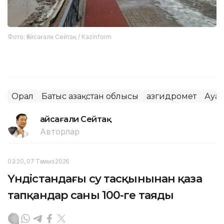
Фото: Ғайсағали Сейтақ / Kazinform
Орал
Батыс Қазақстан облысы
Қазгидромет
Ауа
Ғайсағали Сейтақ
Авторлар
03:20, 07 Тамыз 2026
Үндістандағы су тасқынынан қаза
тапқандар саны 100-ге таяды