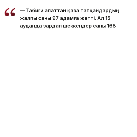
— Табиғи апаттан қаза тапқандардың
жалпы саны 97 адамға жетті. Ал 15
ауданда зардап шеккендер саны 168
мыңнан асты, — делінген басқарма
мәліметінде.
5 тамызда 14 ауданда шамамен 160 мың адам
су тасқынынан зардап шеккені хабарланған
болатын. Қазір штаттың 6 ауданында уақытша
орналастыру және гуманитарлық көмек көрсетуге
арналған 133 лагерь жұмыс істеп тұр. Онда
эвакуацияланған 45 мыңға жуық тұрғын паналап,
қажетті көмек алып жатыр.
Басқарма мәліметінше, 481 елді мекен әлі
де су астында қалып отыр. Сонымен қатар жалпы
аумағы 14 382,26 гектар егістік алқаптарын
су басты. Кейбір аудандарда бөгеттер, жолдар,