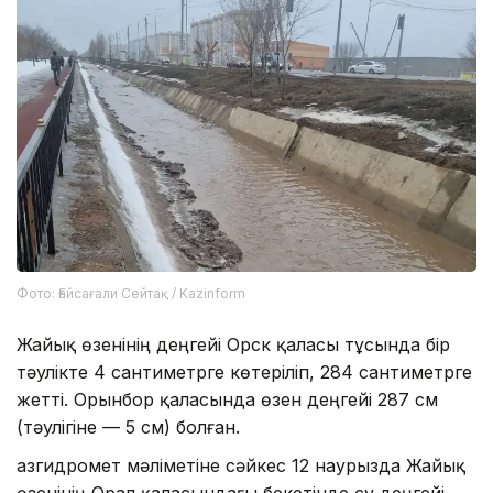
Фото: Ғайсағали Сейтақ / Kazinform
Жайық өзенінің деңгейі Орск қаласы тұсында бір
тәулікте 4 сантиметрге көтеріліп, 284 сантиметрге
жетті. Орынбор қаласында өзен деңгейі 287 см
(тәулігіне — 5 см) болған.
Қазгидромет мәліметіне сәйкес 12 наурызда Жайық