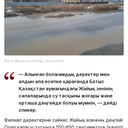
Фото: Ғайсағали Сейтақ / Kazinform
— Алынған болжамдық деректер мен
алдын ала есепке қарағанда Батыс
Қазақстан аумағындағы Жайық өзенінің
салаларында су тасқыны жоғары және
орташа деңгейде болуы мүмкін, — дейді
спикер.
Филиал деректеріне сәйкес Жайық өзенінің деңгейі
Орал қаласы тұсында 550-650 сантиметрге (қауіпті