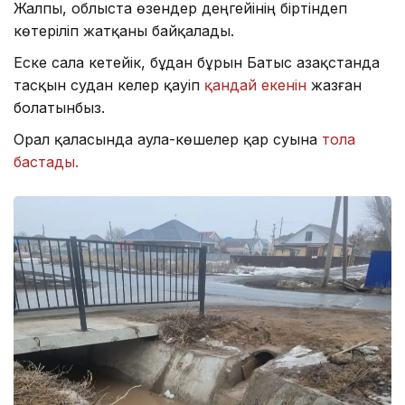
Жалпы, облыста өзендер деңгейінің біртіндеп
көтеріліп жатқаны байқалады.
Еске сала кетейік, бұдан бұрын Батыс Қазақстанда
тасқын судан келер қауіп
қандай екенін
жазған
болатынбыз.
Орал қаласында аула-көшелер қар суына
тола
бастады.