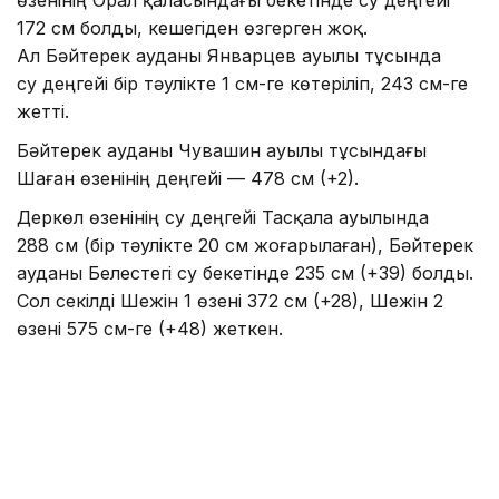
өзенінің Орал қаласындағы бекетінде су деңгейі
172 см болды, кешегіден өзгерген жоқ.
Ал Бәйтерек ауданы Январцев ауылы тұсында
су деңгейі бір тәулікте 1 см-ге көтеріліп, 243 см-ге
жетті.
Бәйтерек ауданы Чувашин ауылы тұсындағы
Шаған өзенінің деңгейі — 478 см (+2).
Деркөл өзенінің су деңгейі Тасқала ауылында
288 см (бір тәулікте 20 см жоғарылаған), Бәйтерек
ауданы Белестегі су бекетінде 235 см (+39) болды.
Сол секілді Шежін 1 өзені 372 см (+28), Шежін 2
өзені 575 см-ге (+48) жеткен.