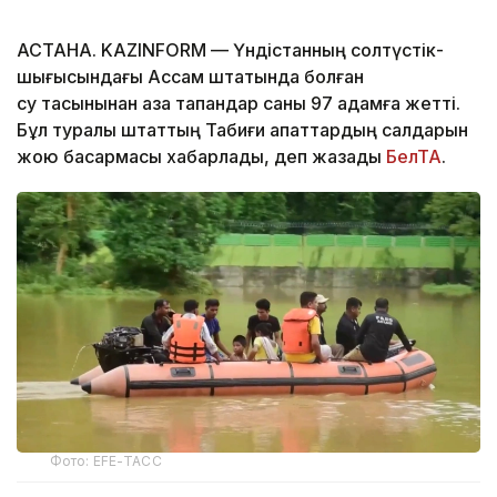
АСТАНА. KAZINFORM — Үндістанның солтүстік-
шығысындағы Ассам штатында болған
су тасқынынан қаза тапқандар саны 97 адамға жетті.
Бұл туралы штаттың Табиғи апаттардың салдарын
жою басқармасы хабарлады, деп жазады
БелТА
.
Фото: EFE-ТАСС