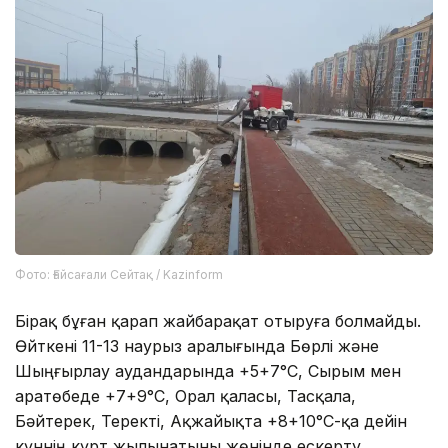
Фото: Ғайсағали Сейтақ / Kazinform
Бірақ бұған қарап жайбарақат отыруға болмайды.
Өйткені 11-13 наурыз аралығында Бөрлі және
Шыңғырлау аудандарында +5+7°С, Сырым мен
Қаратөбеде +7+9°С, Орал қаласы, Тасқала,
Бәйтерек, Теректі, Ақжайықта +8+10°С-қа дейін
күннің күрт жылынатыны жөнінде ескерту