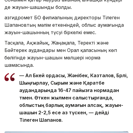
де жауын-шашынды болды.
Қазгидромет БҚО филиалының директоры Тілеген
Шапановтың мәлім еткеніндей, облыс аумағында
жауын-шашынның түсуі біркелкі емес.
Тасқала, Ақжайық, Жаңақала, Теректі және
Бәйтерек аудандары мен Орал қаласының көп
бөлігінде жауын-шашын мөлшері норма
шамасында.
— Ал Бөкей ордасы, Жәнібек, Казталов, Бөрлі,
Шыңғырлау, Сырым және Қаратөбе
аудандарында 16-47 пайызға нормадан
төмен. Өткен жылмен салыстырғанда,
облыстың барлық аумағын алсақ, жауын-
шашын 2-2,5 есе аз түскен, — дейді
Тілеген Шапанов.