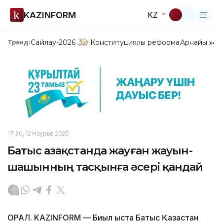
KAZINFORM
KZ
Сайлау-2026
Конституциялық реформа
Арнайы жо
Тренд:
17:30, 12 Наурыз 2025
Батыс Қазақстанда жауған жауын-
шашынның тасқынға әсері қандай
ОРАЛ. KAZINFORM — Биыл қыста Батыс Қазақстан