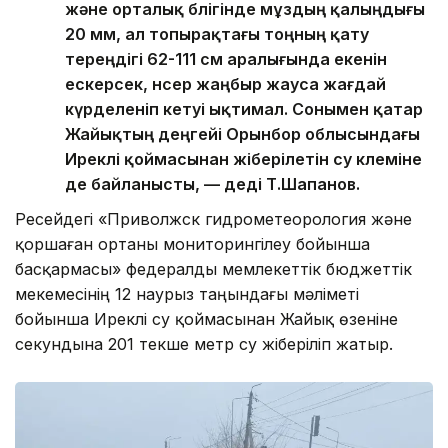
және орталық бөлігінде мұздың қалыңдығы
20 мм, ал топырақтағы тоңның қату
тереңдігі 62-111 см аралығында екенін
ескерсек, нөсер жаңбыр жауса жағдай
күрделеніп кетуі ықтимал. Сонымен қатар
Жайықтың деңгейі Орынбор облысындағы
Иреклі қоймасынан жіберілетін су көлеміне
де байланысты, — деді Т.Шапанов.
Ресейдегі «Приволжск гидрометеорология және
қоршаған ортаны мониторингілеу бойынша
басқармасы» федералды мемлекеттік бюджеттік
мекемесінің 12 наурыз таңындағы мәліметі
бойынша Иреклі су қоймасынан Жайық өзеніне
секундына 201 текше метр су жіберіліп жатыр.