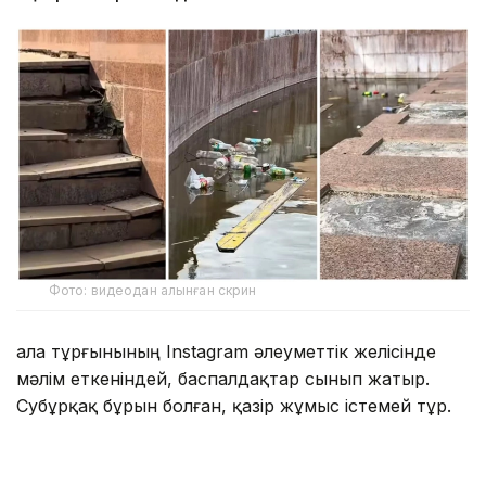
Фото: видеодан алынған скрин
Қала тұрғынының Instagram әлеуметтік желісінде
мәлім еткеніндей, баспалдақтар сынып жатыр.
Субұрқақ бұрын болған, қазір жұмыс істемей тұр.
— Жаңбырдан кейін субұрқаққа су
жиналған. Су жоқ кезде де көргенмін,