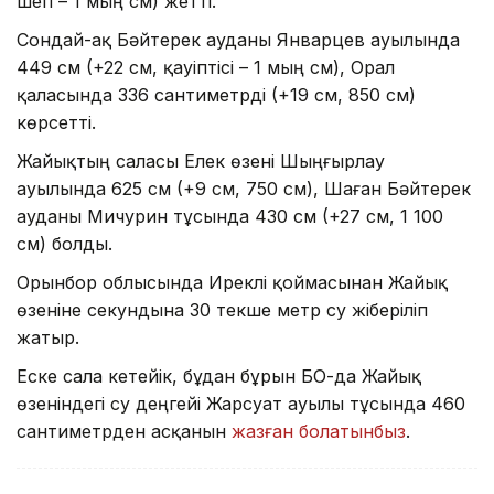
шегі – 1 мың см) жетті.
Сондай-ақ Бәйтерек ауданы Январцев ауылында
449 см (+22 см, қауіптісі – 1 мың см), Орал
қаласында 336 сантиметрді (+19 см, 850 см)
көрсетті.
Жайықтың саласы Елек өзені Шыңғырлау
ауылында 625 см (+9 см, 750 см), Шаған Бәйтерек
ауданы Мичурин тұсында 430 см (+27 см, 1 100
см) болды.
Орынбор облысында Иреклі қоймасынан Жайық
өзеніне секундына 30 текше метр су жіберіліп
жатыр.
Еске сала кетейік, бұдан бұрын БҚО-да Жайық
өзеніндегі су деңгейі Жарсуат ауылы тұсында 460
сантиметрден асқанын
жазған болатынбыз
.