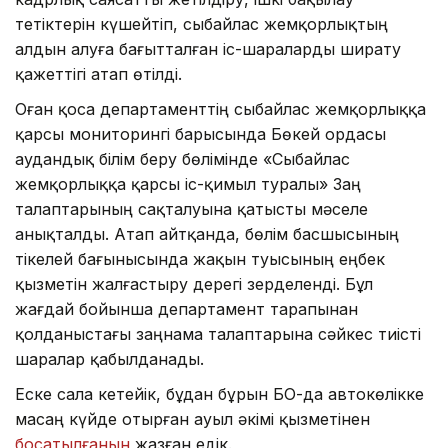
тетіктерін күшейтіп, сыбайлас жемқорлықтың
алдын алуға бағытталған іс-шараларды ширату
қажеттігі атап өтілді.
Оған қоса департаменттің сыбайлас жемқорлыққа
қарсы мониторингі барысында Бөкей ордасы
аудандық білім беру бөлімінде «Сыбайлас
жемқорлыққа қарсы іс-қимыл туралы» Заң
талаптарының сақталуына қатысты мәселе
анықталды. Атап айтқанда, бөлім басшысының
тікелей бағынысында жақын туысының еңбек
қызметін жалғастыру дерегі зерделенді. Бұл
жағдай бойынша департамент тарапынан
қолданыстағы заңнама талаптарына сәйкес тиісті
шаралар қабылданады.
Еске сала кетейік, бұдан бұрын БҚО-да автокөлікке
масаң күйде отырған ауыл әкімі қызметінен
босатылғанын
жазған едік.