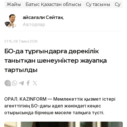
Жайық
Батыс Қазақстан облысы
Су тасқыны
Су
Ғайсағали Сейтақ
Авторлар
01:15, 08 Тамыз 2026
БҚО-да тұрғындарға дөрекілік
танытқан шенеуніктер жауапқа
тартылды
ОРАЛ. KAZINFORM — Мемлекеттік қызмет істері
агенттігінің БҚО-дағы әдеп жөніндегі кеңес
отырысында бірнеше мәселе талқыға түсті.