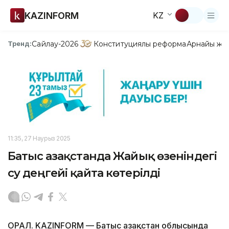
KAZINFORM
KZ
Сайлау-2026
Конституциялық реформа
Арнайы жо
Тренд:
11:35, 27 Наурыз 2025
Батыс Қазақстанда Жайық өзеніндегі
су деңгейі қайта көтерілді
ОРАЛ. KAZINFORM — Батыс Қазақстан облысында