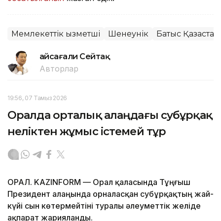
Мемлекеттік қызметші
Шенеунік
Батыс Қазақста
Ғайсағали Сейтақ
Авторлар
19:56, 07 Тамыз 2026
Оралда орталық алаңдағы субұрқақ
неліктен жұмыс істемей тұр
ОРАЛ. KAZINFORM — Орал қаласында Тұңғыш
Президент алаңында орналасқан субұрқақтың жай-
күйі сын көтермейтіні туралы әлеуметтік желіде
ақпарат жарияланды.