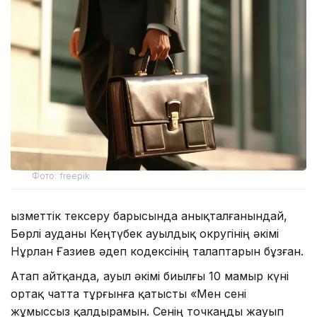
Фото: freepik
Қызметтік тексеру барысында анықталғанындай,
Бөрлі ауданы Кеңтүбек ауылдық округінің әкімі
Нұрлан Ғазиев әдеп кодексінің талаптарын бұзған.
Атап айтқанда, ауыл әкімі биылғы 10 мамыр күні
ортақ чатта тұрғынға қатысты «Мен сені
жұмыссыз қалдырамын. Сенің точкаңды жауып