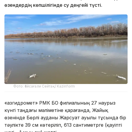
өзендердің көпшілігінде су деңгейі түсті.
Фото: Ғайсағали Сейтақ/ Kazinform
«Қазгидромет» РМК БҚО филиалының 27 наурыз
күнгі таңдағы мәліметіне қарағанда, Жайық
өзенінде Бөрлі ауданы Жарсуат ауылы тұсында бір
тәулікте 39 см көтеріліп, 613 сантиметрге (қауіпті