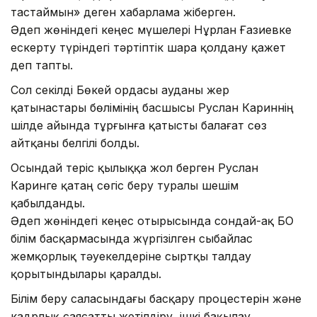
тастаймын» деген хабарлама жіберген.
Әдеп жөніндегі кеңес мүшелері Нұрлан Ғазиевке
ескерту түріндегі тәртіптік шара қолдану қажет
деп тапты.
Сол секілді Бөкей ордасы ауданы жер
қатынастары бөлімінің басшысы Руслан Кариннің
шілде айында тұрғынға қатысты балағат сөз
айтқаны белгілі болды.
Осындай теріс қылыққа жол берген Руслан
Каринге қатаң сөгіс беру туралы шешім
қабылданды.
Әдеп жөніндегі кеңес отырысында сондай-ақ БҚО
білім басқармасында жүргізілген сыбайлас
жемқорлық тәуекелдеріне сыртқы талдау
қорытындылары қаралды.
Білім беру саласындағы басқару процестерін және
кадрлық саясатты жетілдіру, ішкі бақылау