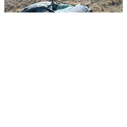
Фото: Қостанай облысының Полиция департаменті
Қостанай облысы полиция департаменті
бастығының орынбасары Аманжол Байзақовтың
мәліметінше, жол апаты 2 тамыз күні сағат 09:30
шамасында Қараменді ауылының маңында JAC S3
Pro автокөлігінің қатысуымен болған.
Алдын ала мәлімет бойынша, жүргізуші көлікті
басқара алмай, жол жиегіндегі кюветке шығып