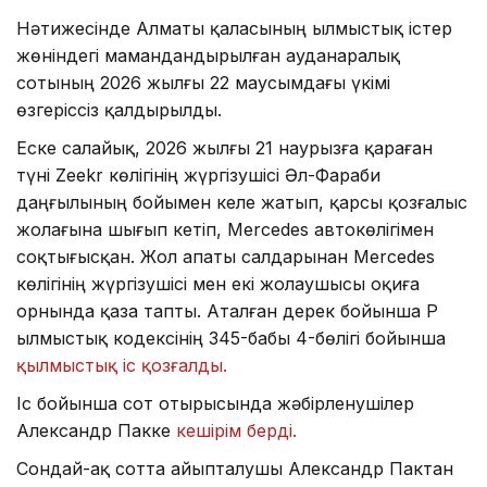
Нәтижесінде Алматы қаласының Қылмыстық істер
жөніндегі мамандандырылған ауданаралық
сотының 2026 жылғы 22 маусымдағы үкімі
өзгеріссіз қалдырылды.
Еске салайық, 2026 жылғы 21 наурызға қараған
түні Zeekr көлігінің жүргізушісі Әл-Фараби
даңғылының бойымен келе жатып, қарсы қозғалыс
жолағына шығып кетіп, Mercedes автокөлігімен
соқтығысқан. Жол апаты салдарынан Mercedes
көлігінің жүргізушісі мен екі жолаушысы оқиға
орнында қаза тапты. Аталған дерек бойынша ҚР
Қылмыстық кодексінің 345-бабы 4-бөлігі бойынша
қылмыстық іс қозғалды.
Іс бойынша сот отырысында жәбірленушілер
Александр Пакке
кешірім берді.
Сондай-ақ сотта айыпталушы Александр Пактан