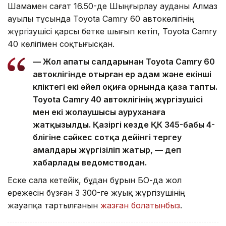
Шамамен сағат 16.50-де Шыңғырлау ауданы Алмаз
ауылы тұсында Toyota Camry 60 автокөлігінің
жүргізушісі қарсы бетке шығып кетіп, Toyota Camry
40 көлігімен соқтығысқан.
— Жол апаты салдарынан Toyota Camry 60
автокөлігінде отырған ер адам және екінші
көліктегі екі әйел оқиға орнында қаза тапты.
Toyota Camry 40 автокөлігінің жүргізушісі
мен екі жолаушысы ауруханаға
жатқызылды. Қазіргі кезде ҚК 345-бабы 4-
бөлігіне сәйкес сотқа дейінгі тергеу
амалдары жүргізіліп жатыр, — деп
хабарлады ведомстводан.
Еске сала кетейік, бұдан бұрын БҚО-да жол
ережесін бұзған 3 300-ге жуық жүргізушінің
жауапқа тартылғанын
жазған болатынбыз
.