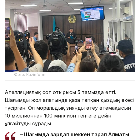
Фото: Kazinform
Апелляциялық сот отырысы 5 тамызда өтті.
Шағымды жол апатында қаза тапқан қыздың әкесі
түсірген. Ол моральдық зиянды өтеу өтемақысын
10 миллионнан 100 миллион теңгеге дейін
ұлғайтуды сұрады.
– Шағымда зардап шеккен тарап Алматы