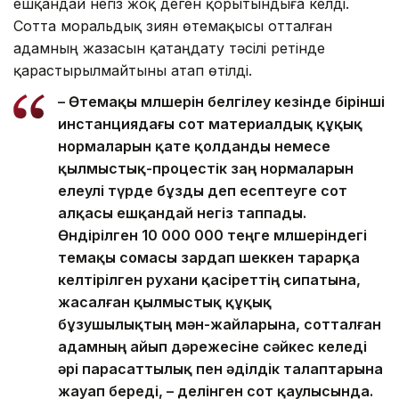
ешқандай негіз жоқ деген қорытындыға келді.
Сотта моральдық зиян өтемақысы отталған
адамның жазасын қатаңдату тәсілі ретінде
қарастырылмайтыны атап өтілді.
– Өтемақы мөлшерін белгілеу кезінде бірінші
инстанциядағы сот материалдық құқық
нормаларын қате қолданды немесе
қылмыстық-процестік заң нормаларын
елеулі түрде бұзды деп есептеуге сот
алқасы ешқандай негіз таппады.
Өндірілген 10 000 000 теңге мөлшеріндегі
өтемақы сомасы зардап шеккен тарарқа
келтірілген рухани қасіреттің сипатына,
жасалған қылмыстық құқық
бұзушылықтың мән-жайларына, сотталған
адамның айып дәрежесіне сәйкес келеді
әрі парасаттылық пен әділдік талаптарына
жауап береді, – делінген сот қаулысында.