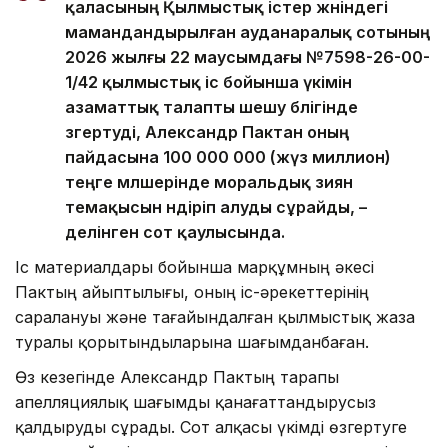
қаласының Қылмыстық істер жөніндегі
мамандандырылған ауданаралық сотының
2026 жылғы 22 маусымдағы №7598-26-00-
1/42 қылмыстық іс бойынша үкімін
азаматтық талапты шешу бөлігінде
өзгертуді, Александр Пактан оның
пайдасына 100 000 000 (жүз миллион)
теңге мөлшерінде моральдық зиян
өтемақысын өндіріп алуды сұрайды, –
делінген сот қаулысында.
Іс материалдары бойынша марқұмның әкесі
Пактың айыптылығы, оның іс-әрекеттерінің
саралануы және тағайындалған қылмыстық жаза
туралы қорытындыларына шағымданбаған.
Өз кезегінде Александр Пактың тарапы
апелляциялық шағымды қанағаттандырусыз
қалдыруды сұрады. Сот алқасы үкімді өзгертуге