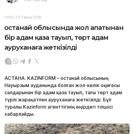
00:52, 03 Тамыз 2026
Қостанай облысында жол апатынан
бір адам қаза тауып, төрт адам
ауруханаға жеткізілді
АСТАНА. KAZINFORM – Қостанай облысының
Науырзым ауданында болған жол-көлік оқиғасы
салдарынан бір адам қаза тауып, тағы төрт адам
түрлі жарақатпен ауруханаға жеткізілді. Бұл
туралы Kazinform агенттігінің өңірдегі тілшісі
хабарлайды.