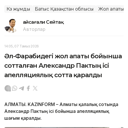
Көз жұмды
Батыс Қазақстан облысы
Жол апаты
Ғайсағали Сейтақ
Авторлар
14:05, 07 Тамыз 2026
Әл-Фарабидегі жол апаты бойынша
сотталған Александр Пактың ісі
апелляциялық сотта қаралды
АЛМАТЫ. KAZINFORM – Алматы қалалық сотында
Александр Пактың ісі бойынша апелляциялық
шағым қаралды.