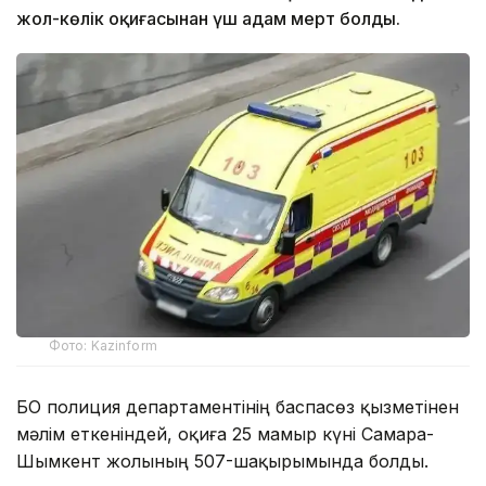
жол-көлік оқиғасынан үш адам мерт болды.
Фото: Kazinform
БҚО полиция департаментінің баспасөз қызметінен
мәлім еткеніндей, оқиға 25 мамыр күні Самара-
Шымкент жолының 507-шақырымында болды.