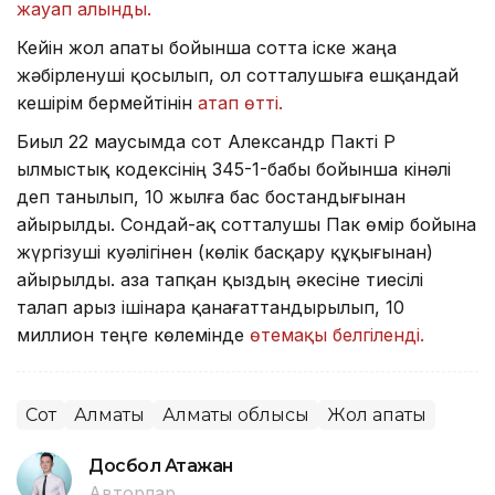
жауап алынды.
Кейін жол апаты бойынша сотта іске жаңа
жәбірленуші қосылып, ол сотталушыға ешқандай
кешірім бермейтінін
атап өтті.
Биыл 22 маусымда сот Александр Пакті ҚР
Қылмыстық кодексінің 345-1-бабы бойынша кінәлі
деп танылып, 10 жылға бас бостандығынан
айырылды⁠. Сондай-ақ сотталушы Пак өмір бойына
жүргізуші куәлігінен (көлік басқару құқығынан)
айырылды. Қаза тапқан қыздың әкесіне тиесілі
талап арыз ішінара қанағаттандырылып, 10
миллион теңге көлемінде
өтемақы белгіленді.
Сот
Алматы
Алматы облысы
Жол апаты
Досбол Атажан
Авторлар