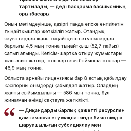
тартылады, — деді басқарма басшысының
орынбасары.
Оның мәлімдеуінше, қазіргі таңда егіске енгізілетін
тыңайтқыштар жеткізіліп жатыр. Отандық
зауыттардан және тыңайтқыш сатушылардан
барлығы 4,5 мың тонна тыңайтқыш (52,7 пайыз)
сатып алынды. Келісім-шартқа отыру жұмыстары
жалғасып жатыр, жол картасы бойынша жоспар —
46,9 мың тонна.
Облыста арнайы лицензиясы бар 8 астық қабылдау
кәсіпорны өнімдерді қабылдап жатыр. Олардың
жалпы сыйымдылығы — 586 мың тонна, бұл
жиналған өнімді сақтауға жеткілікті.
— Диқандарды барлық қажетті ресурспен
қамтамасыз ету мақсатында биыл өсімдік
шаруашылығын субсидиялау мен