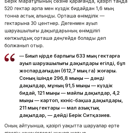
Берік Маратұлының сөзіне қарағанда, қазіргі таңда
520 гектар арпа мен күздік бидайдан 1,6 мың
тонна астық алынды. Орташа өнімділік —
гектарына 30 центнер. Дегенмен ауыл
шаруашылығы дақылдарының өнімділігі
көпжылдық орташа деңгейде болады деп
болжанып отыр.
— Биыл өңірде барлығы 633 мың гектарға
ауыл шаруашылығы дақылдары егілді, бұл
жоспардағыдан (612,7 мың га) жоғары.
Соның ішінде 296,8 мыңы — дәнді
дақылдар, мұның 91,5 мыңы — күздік
бидай, 121 мыңы — майлы дақылдар, 4,2
мыңы — картоп, көкөніс-бақша дақылдары,
211 мың гектары — мал азықтық
дақылдар, — дейді Берік Ситқазиев.
Оның айтуынша, қазіргі уақытта шаруалар ерте