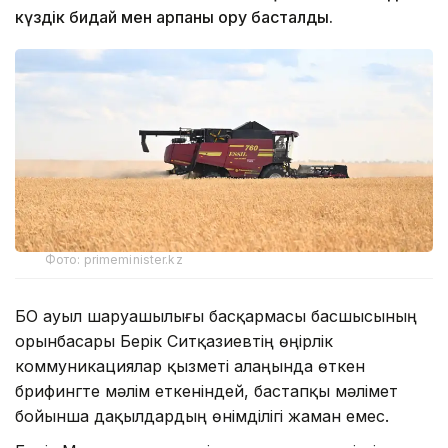
күздік бидай мен арпаны ору басталды.
Фото: primeminister.kz
БҚО ауыл шаруашылығы басқармасы басшысының
орынбасары Берік Ситқазиевтің өңірлік
коммуникациялар қызметі алаңында өткен
брифингте мәлім еткеніндей, бастапқы мәлімет
бойынша дақылдардың өнімділігі жаман емес.