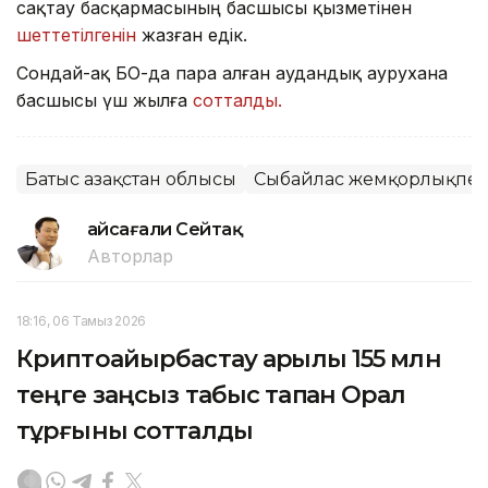
сақтау басқармасының басшысы қызметінен
шеттетілгенін
жазған едік.
Сондай-ақ БҚО-да пара алған аудандық аурухана
басшысы үш жылға
сотталды.
Батыс Қазақстан облысы
Сыбайлас жемқорлықпен
Ғайсағали Сейтақ
Авторлар
18:16, 06 Тамыз 2026
Криптоайырбастау арқылы 155 млн
теңге заңсыз табыс тапқан Орал
тұрғыны сотталды