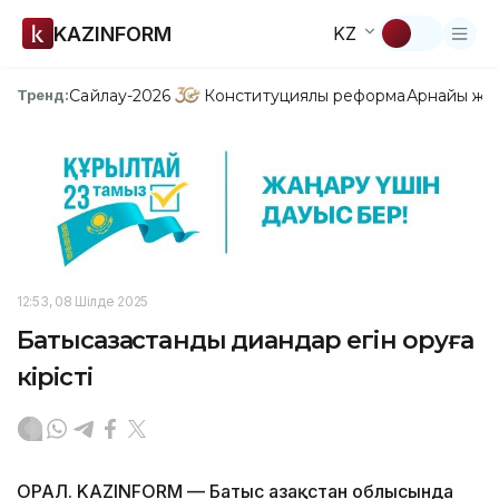
KAZINFORM
KZ
Сайлау-2026
Конституциялық реформа
Арнайы жо
Тренд:
12:53, 08 Шілде 2025
Батысқазақстандық диқандар егін оруға
кірісті
ОРАЛ. KAZINFORM — Батыс Қазақстан облысында