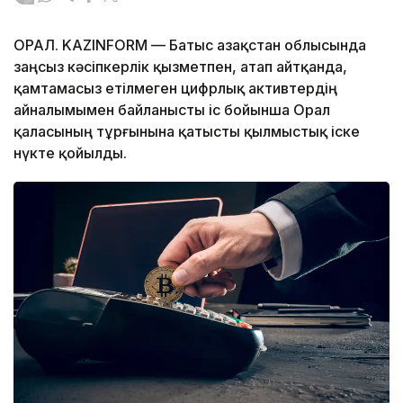
ОРАЛ. KAZINFORM — Батыс Қазақстан облысында
заңсыз кәсіпкерлік қызметпен, атап айтқанда,
қамтамасыз етілмеген цифрлық активтердің
айналымымен байланысты іс бойынша Орал
қаласының тұрғынына қатысты қылмыстық іске
нүкте қойылды.