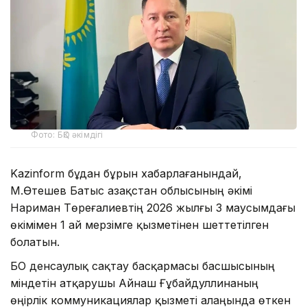
Фото: БҚО әкімдігі
Kazinform бұдан бұрын хабарлағанындай,
М.Өтешев Батыс Қазақстан облысының әкімі
Нариман Төреғалиевтің 2026 жылғы 3 маусымдағы
өкімімен 1 ай мерзімге қызметінен шеттетілген
болатын.
БҚО денсаулық сақтау басқармасы басшысының
міндетін атқарушы Айнаш Ғұбайдуллинаның
өңірлік коммуникациялар қызметі алаңында өткен