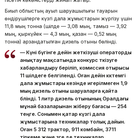
пісетін көкөністерді жинап жатыр.
Биыл облыстың ауыл шаруашылығы тауарын
өндірушілерге күзгі дала жұмыстарын жүргізу үшін
11,8 мың тонна (шілде — 3,08 мың, тамыз — 3,92
мың, қыркүйек — 4,3 мың, қазан — 0,52 мың
тонна) арзандатылған дизель отыны бөлінді.
— Күні бүгінге дейін жеткізуші операторды
анықтау мақсатында конкурс өткізуге
хабарландыру беріліп, комиссия отырысы
11 шілдеге белгіленді. Оған дейін көктемгі
дала жұмыстары кезінде игерілмеген 1,9
мың дизель отыны шаруаларға қайта
бөлінді. 1 литр дизель отынының Оралдағы
мұнай базаларынан жіберу бағасы — 254
теңге. Сонымен қатар күзгі дала
жұмыстарына техникалар толық дайын.
Оған 5 312 трактор, 911 комбайн, 3711
тіркеме және өзге де техникалар