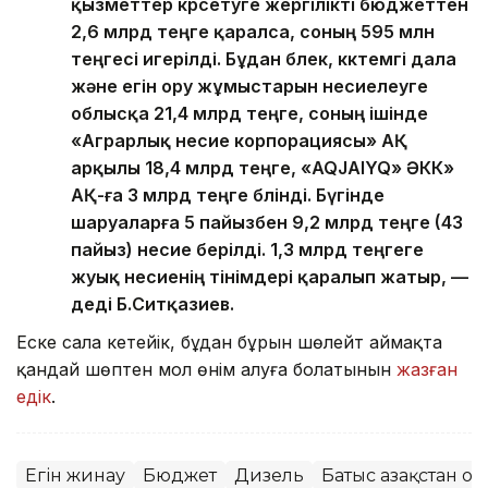
қызметтер көрсетуге жергілікті бюджеттен
2,6 млрд теңге қаралса, соның 595 млн
теңгесі игерілді. Бұдан бөлек, көктемгі дала
және егін ору жұмыстарын несиелеуге
облысқа 21,4 млрд теңге, соның ішінде
«Аграрлық несие корпорациясы» АҚ
арқылы 18,4 млрд теңге, «AQJAIYQ» ӘКК»
АҚ-ға 3 млрд теңге бөлінді. Бүгінде
шаруаларға 5 пайызбен 9,2 млрд теңге (43
пайыз) несие берілді. 1,3 млрд теңгеге
жуық несиенің өтінімдері қаралып жатыр, —
деді Б.Ситқазиев.
Еске сала кетейік, бұдан бұрын шөлейт аймақта
қандай шөптен мол өнім алуға болатынын
жазған
едік
.
Егін жинау
Бюджет
Дизель
Батыс Қазақстан о