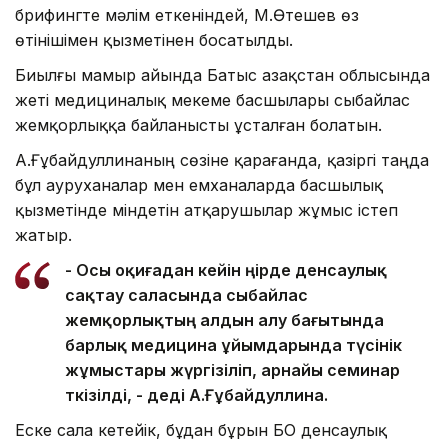
брифингте мәлім еткеніндей, М.Өтешев өз
өтінішімен қызметінен босатылды.
Биылғы мамыр айында Батыс Қазақстан облысында
жеті медициналық мекеме басшылары сыбайлас
жемқорлыққа байланысты ұсталған болатын.
А.Ғұбайдуллинаның сөзіне қарағанда, қазіргі таңда
бұл ауруханалар мен емханаларда басшылық
қызметінде міндетін атқарушылар жұмыс істеп
жатыр.
- Осы оқиғадан кейін өңірде денсаулық
сақтау саласында сыбайлас
жемқорлықтың алдын алу бағытында
барлық медицина ұйымдарында түсінік
жұмыстары жүргізіліп, арнайы семинар
өткізілді, - деді А.Ғұбайдуллина.
Еске сала кетейік, бұдан бұрын БҚО денсаулық