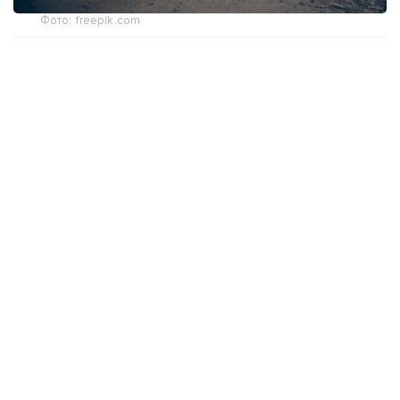
Фото: freepik.com
БҚО бойынша экономикалық тергеп-тексеру
департаментінің баспасөз қызметінен мәлім
еткеніндей, ер адам 2022 жылдың маусым айынан
2025 жылдың шілде айына дейін Binance
криптовалюта биржасының P2P платформасы
арқылы USDT криптовалютасын сатып алу және
сату операцияларын жүйелі түрде жүзеге асырған.
Ол бұл қызметті «Астана» халықаралық қаржы
орталығынан тиісті лицензия алмай жүргізген, ал
бұл Қазақстан Республикасы заңнамасының
талаптарына қайшы келеді.
Тергеу барысында күдіктінің аталған кезеңде 155,2
млн теңге көлемінде табыс тапқаны белгілі болды.
Сонымен қатар заңсыз криптоайырбастау