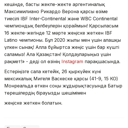
кешінде, басты жекпе-жекте аргентиналық
Максимилиано Рикардо Веронға қарсы өзіме
тиесілі IBF Inter-Continental және WBC Continental
чемпиондық белбеулерін қорғаймын! Қарсыласым
16 жекпе-жегінде 12 мәрте жеңіске жеткен IBF
Latino чемпионы. Бұл 2020 жылғы мен үшін алғашқы
үлкен сынақ! Алла бұйыртса жеңіс үшін бар күшті
саламыз! Алға Қазақстан! Қолдауларыңыз үшін
рақмет!» - деді ол өзінің
Instagram
парақшасында.
Естеріңізге сала кетейік, 26 қыркүйек күні
мексикалық Мигеля Васкеске қарсы (41-9, 15 КО)
Монреальда өткен соңғы жұдырықтасуында Батыр
төрешілердің бірауызды шешімімен
жеңіске жеткен болатын.