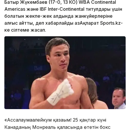
Батыр Жүкембаев (17-0, 13 КО) WBA Continental
Americas және IBF Inter-Continental титулдары үшін
болатын жекпе-жек алдында жанкүйерлеріне
алғыс айтты, деп хабарлайды ҚазАқпарат Sports.kz-
ке сілтеме жасап.
«Ассалаумағалейкум қазағым! 25 қаңтар күні
Канаданың Монреаль қаласында өтетін бокс