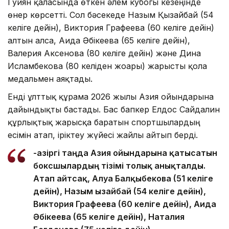
Гуйян қаласында өткен әлем кубогы кезеңінде
өнер көрсетті. Сол бәсекеде Назым Қызайбай (54
келіге дейін), Виктория Графеева (60 келіге дейін)
алтын алса, Аида Әбікеева (65 келіге дейін),
Валерия Аксенова (80 келіге дейін) және Дина
Исламбекова (80 келіден жоғары) жарысты қола
медальмен аяқтады.
Енді ұлттық құрама 2026 жылғы Азия ойындарына
дайындықты бастады. Бас бапкер Елдос Сайдалин
құрлықтық жарысқа баратын спортшылардың
есімін атап, іріктеу жүйесі жайлы айтып берді.
-Қазіргі таңда Азия ойындарына қатысатын
боксшылардың тізімі толық анықталды.
Атап айтсақ, Алуа Балқыбекова (51 келіге
дейін), Назым Қызайбай (54 келіге дейін),
Виктория Графеева (60 келіге дейін), Аида
Әбікеева (65 келіге дейін), Наталия