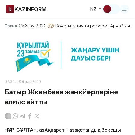
KAZINFORM
KZ
Сайлау-2026
Конституциялық реформа
Арнайы жо
Тренд:
07:34, 08 Қаңтар 2020
Батыр Жүкембаев жанкүйерлеріне
алғыс айтты
НҰР-СҰЛТАН. ҚазАқпарат – Қазақстандық боксшы