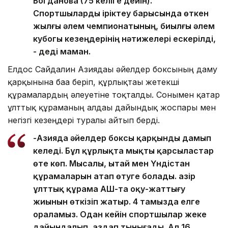
Богданова (75 келіге дейін).
Спортшыларды іріктеу барысында өткен
жылғы әлем чемпионатының, биылғы әлем
кубогы кезеңдерінің нәтижелері ескерілді,
- деді маман.
Елдос Сайдалин Азиядағы әйелдер боксының даму
қарқынына баға беріп, құрлықтағы жетекші
құрамалардың әлеуетіне тоқталды. Сонымен қатар
ұлттық құраманың алдағы дайындық жоспары мен
негізгі кезеңдері туралы айтып берді.
-Азияда әйелдер боксы қарқынды дамып
келеді. Бұл құрлықта мықты қарсыластар
өте көп. Мысалы, Қытай мен Үндістан
құрамаларын атап өтуге болады. Қазір
ұлттық құрама АҚШ-та оқу-жаттығу
жиынын өткізіп жатыр. 4 тамызда елге
ораламыз. Одан кейін спортшылар жеке
дайындалып, аздап тынығады. Ал 16