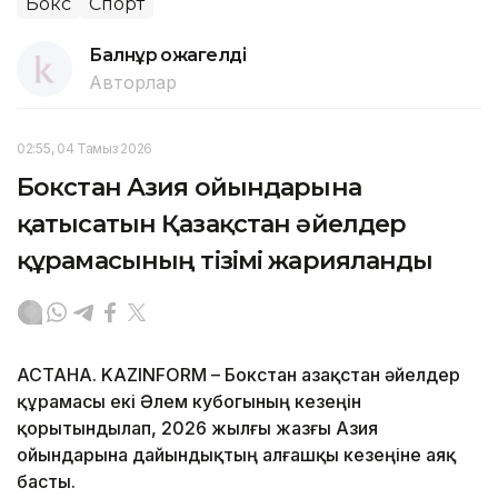
Бокс
Спорт
Балнұр Қожагелді
Авторлар
02:55, 04 Тамыз 2026
Бокстан Азия ойындарына
қатысатын Қазақстан әйелдер
құрамасының тізімі жарияланды
АСТАНА. KAZINFORM – Бокстан Қазақстан әйелдер
құрамасы екі Әлем кубогының кезеңін
қорытындылап, 2026 жылғы жазғы Азия
ойындарына дайындықтың алғашқы кезеңіне аяқ
басты.