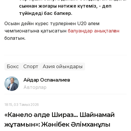
сыннан жоғары нәтиже күтеміз, - деп
түйіндеді бас бапкер.
Осыған дейін күрес түрлерінен U20 әлем
чемпионатына қатысатын
балуандар анықталған
болатын.
Бокс
Спорт
Азия ойындары
Айдар Оспаналиев
Авторлар
18:15, 03 Тамыз 2026
«Канело әлде Шираз... Шайнамай
жұтамын»: Жәнібек Әлімханұлы