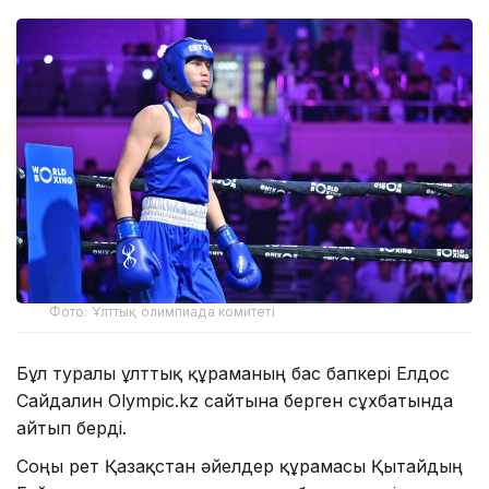
Фото: Ұлттық олимпиада комитеті
Бұл туралы ұлттық құраманың бас бапкері Елдос
Сайдалин Olympic.kz сайтына берген сұхбатында
айтып берді.
Соңғы рет Қазақстан әйелдер құрамасы Қытайдың