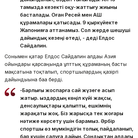
тамызда кезекті оқу-жаттығу жиыны
басталады. Оған Ресей мен АҚШ
құрамалары қатысады. 9 қыркүйекте
Жапонияға аттанамыз. Сол жерде шешуші
дайындық кезеңі өтеді, - деді Елдос
Сайдалин.
Сонымен қатар Елдос Сайдалин алдағы Азия
ойындары қарсаңында ұлттық құраманың басты
мақсатына тоқталып, спортшылардың қазіргі
дайындығына баға берді.
-Барлығы жоспарға сай жүзеге асып
жатыр. Қыздардың көңіл күйі жақсы,
денсаулықтары қалыпты, ешкімнің
жарақаты жоқ. Біз жарысқа тек жоғары
нәтиже көрсету үшін барамыз. Әрбір
спортшы өз мүмкіндігін толық пайдаланып,
бар күшін салуға дайын. Сондықтан алдағы