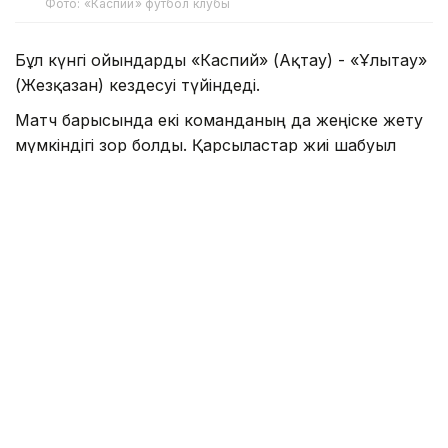
Фото: «Каспий» футбол клубы
Бұл күнгі ойындарды «Каспий» (Ақтау) - «Ұлытау»
(Жезқазған) кездесуі түйіндеді.
Матч барысында екі команданың да жеңіске жету
мүмкіндігі зор болды. Қарсыластар жиі шабуыл
ұйымдастырып, гол соғатын мүмкіндікті іздеді.
Нәтижесінде ақтаулық клубтан Кеба Силла 45-
минутта есеп ашса, 71-минутта жезқазғандық
командадан Бақдәулет Зульфикаров мергендік
танытты.
Осылайша командалар 1:1 есебіне қанағат білдірді.
Бұл турдағы екі кездесу кейінге қалдырылды. Ал
қалған ойындар 8 және 9 тамыз күндеріне
белгіленген. Алдымен 8 тамызда үш кездесу
өткізілсе, 9 тамызға үш ойын жоспарланған.