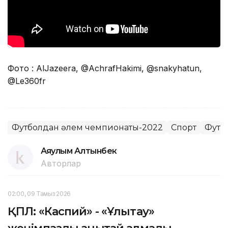
Фото : AlJazeera, @AchrafHakimi, @snakyhatun,
@Le360fr
Футболдан әлем чемпионаты-2022
Спорт
Футб
Аяулым Алтынбек
Авторлар
02:00, 09 Тамыз 2026
ҚПЛ: «Каспий» - «Ұлытау»