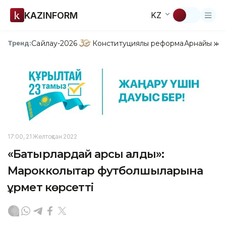
KAZINFORM
KZ
Сайлау-2026
Конституциялық реформа
Арнайы жо
Тренд:
17:00, 21 Желтоқсан 2022
«Батырлардай қарсы алды»:
Марокколықтар футболшыларына
құрмет көрсетті