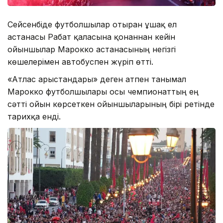
Сейсенбіде футболшылар отырған ұшақ ел
астанасы Рабат қаласына қонғаннан кейін
ойыншылар Марокко астанасының негізгі
көшелерімен автобуспен жүріп өтті.
«Атлас арыстандары» деген атпен танымал
Марокко футболшылары осы чемпионаттың ең
сәтті ойын көрсеткен ойыншыларының бірі ретінде
тарихқа енді.