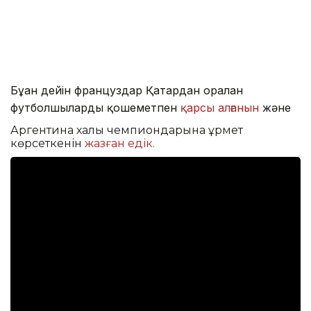
Бұған дейін француздар Қатардан оралған
футболшыларды қошеметпен
қарсы алғанын
және
Аргентина халқы чемпиондарына құрмет
көрсеткенін
жазған едік.