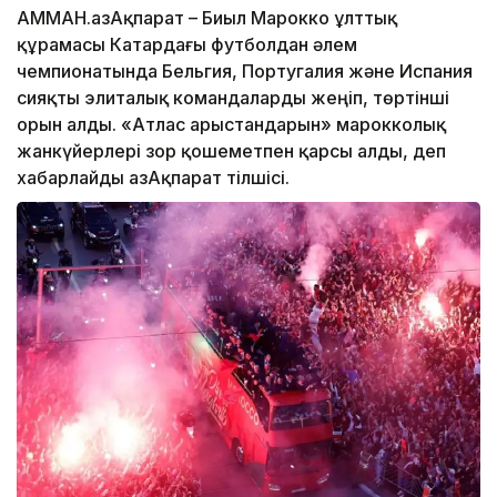
АММАН.ҚазАқпарат – Биыл Марокко ұлттық
құрамасы Катардағы футболдан әлем
чемпионатында Бельгия, Португалия және Испания
сияқты элиталық командаларды жеңіп, төртінші
орын алды. «Атлас арыстандарын» марокколық
жанкүйерлері зор қошеметпен қарсы алды, деп
хабарлайды ҚазАқпарат тілшісі.