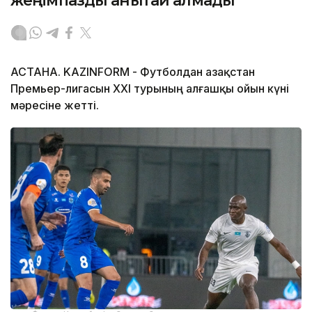
жеңімпазды анықтай алмады
АСТАНА. KAZINFORM - Футболдан Қазақстан
Премьер-лигасын ХХІ турының алғашқы ойын күні
мәресіне жетті.