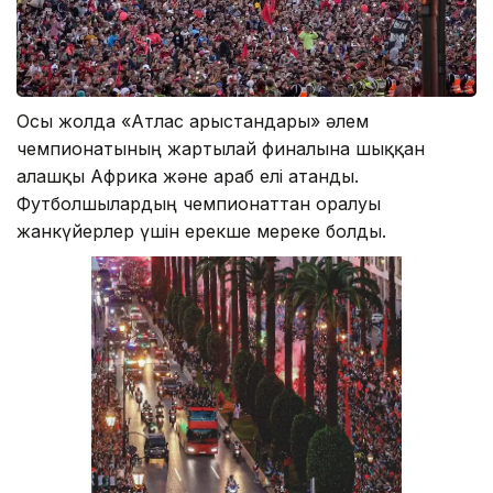
Осы жолда «Атлас арыстандары» әлем
чемпионатының жартылай финалына шыққан
алғашқы Африка және араб елі атанды.
Футболшылардың чемпионаттан оралуы
жанкүйерлер үшін ерекше мереке болды.