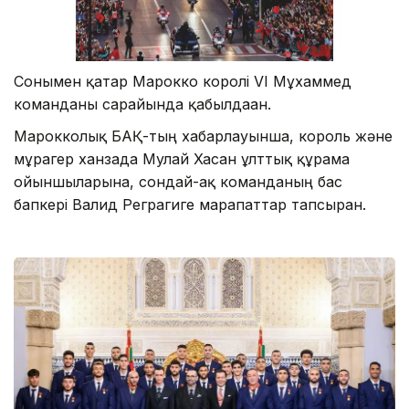
Сонымен қатар Марокко королі VI Мұхаммед
команданы сарайында қабылдаған.
Марокколық БАҚ-тың хабарлауынша, король және
мұрагер ханзада Мулай Хасан ұлттық құрама
ойыншыларына, сондай-ақ команданың бас
бапкері Валид Реграгиге марапаттар тапсырған.