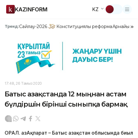
KAZINFORM
KZ
Сайлау-2026
Конституциялық реформа
Арнайы жо
Тренд:
17:48, 26 Тамыз 2020
Батыс Қазақстанда 12 мыңнан астам
бүлдіршін бірінші сыныпқа бармақ
ОРАЛ. ҚазАқпарат – Батыс Қазақстан облысында биыл