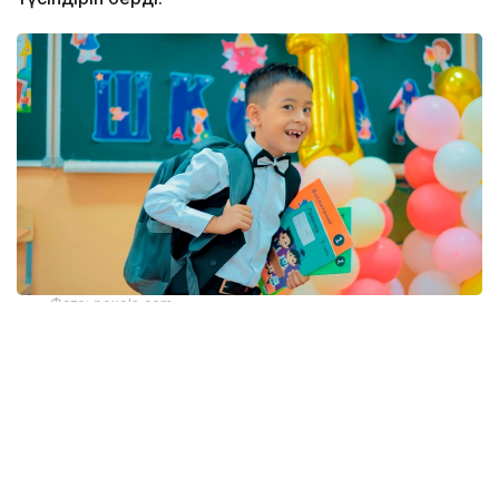
Фото: pexels.com
Маманның айтуынша, мектеп сөмкесін таңдағанда
оның сыртқы келбетіне емес, ең алдымен салмағы
мен құрылымына назар аудару қажет.
– Бастауыш сынып оқушыларының бос
сөмкесі 600-800 грамнан аспауы керек.