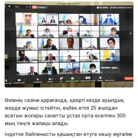
Әкімнің сөзіне қарағанда, қазіргі кезде ауылдық
жерде жұмыс істейтін, еңбек өтілі 25 жылдан
асатын жоғары санатты ұстаз орта есеппен 300
мың теңге жалақы алады.
Індетке байланысты қашықтан өтуге көшу мұғалім