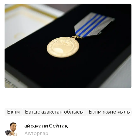
Білім
Батыс Қазақстан облысы
Білім және ғылым
Ғайсағали Сейтақ
Авторлар