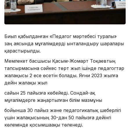
Биыл қабылданған «Педагог мәртебесі туралы»
заң аясында мұғалімдерді ынталандыру шаралары
қарастырылды.
Мемлекет басшысы Қасым-Жомарт Тоқаевтың
тапсырмасына сәйкес төрт жыл ішінде педагогтар
жалақысы 2 есе өсетін болады. Яғни 2023 жылға
дейін жалақы жыл
сайын 25 пайызға көбейеді. Сондай-ақ
мұғалімдерге жаңартылған білім мазмұны
бойынша 30 пайыз және педагогикалық шеберлігі
үшін жалақысының 30-дан 50 пайызға дейінгі
көлемінде қосымшаақы төленеді.