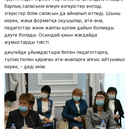
барлық саласына елеулі өзгерістер енгізді.
Өзгерістер білім саласын да айналып өтпеді. Шыны
керек, жаңа форматқа оқушылар, ата-ана,
педагогтар және жалпы қоғам дайын болмады
деуге болады. Осындай қиын жағдайда
жұмыстарды тиісті
деңгейде ұйымдастыра білген педагогтарға,
түсіністікпен қараған ата-аналарға алғыс айтуымыз
керек, - деді әкім.