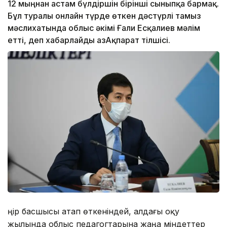
12 мыңнан астам бүлдіршін бірінші сыныпқа бармақ.
Бұл туралы онлайн түрде өткен дәстүрлі тамыз
мәслихатында облыс әкімі Ғали Есқалиев мәлім
етті, деп хабарлайды ҚазАқпарат тілшісі.
Өңір басшысы атап өткеніндей, алдағы оқу
жылында облыс педагогтарына жаңа міндеттер