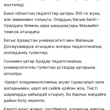
жүктеледі.
Биыл облыстың педагогтар қатары 300-ге жуық
жас маманмен толықты. Олардың басым бөлігі –
Оралдағы білімнің қара шаңырақтары Махамбет
Өтемісов атындағы
Батыс Қазақстан университеті мен Жаһанша
Досмұхамедов атындағы жоғары педагогикалық
колледжінің түлектері.
Сонымен қатар Қыздар педагогикалық
университетінің түлектері ұстаздар қатарына
қосылды.
-Қазіргі эпидемиологиялық ахуал тұрақталып келе
жатқанымен, қауіп әлі сейіле қойған жоқ. Тиісті
шараларды қабылдай отырып, біз барлық жағдайға
дайын болу керекпіз.
Қауіпті індет жұмыс тәртібімізге, қоғамдық өмірдің