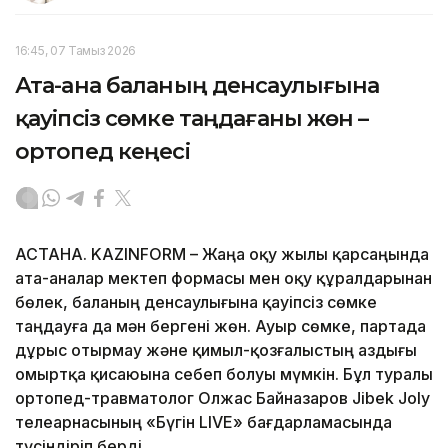
16:45, 07 Тамыз 2026
Ата-ана баланың денсаулығына
қауіпсіз сөмке таңдағаны жөн –
ортопед кеңесі
АСТАНА. KAZINFORM – Жаңа оқу жылы қарсаңында
ата-аналар мектеп формасы мен оқу құралдарынан
бөлек, баланың денсаулығына қауіпсіз сөмке
таңдауға да мән бергені жөн. Ауыр сөмке, партада
дұрыс отырмау және қимыл-қозғалыстың аздығы
омыртқа қисаюына себеп болуы мүмкін. Бұл туралы
ортопед-травматолог Олжас Байназаров Jibek Joly
телеарнасының «Бүгін LIVE» бағдарламасында
түсіндіріп берді.