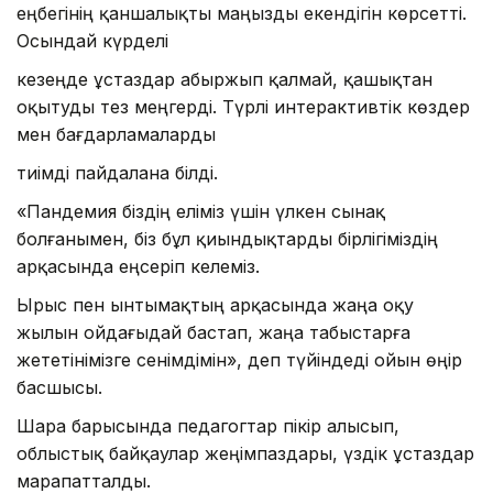
еңбегінің қаншалықты маңызды екендігін көрсетті.
Осындай күрделі
кезеңде ұстаздар абыржып қалмай, қашықтан
оқытуды тез меңгерді. Түрлі интерактивтік көздер
мен бағдарламаларды
тиімді пайдалана білді.
«Пандемия біздің еліміз үшін үлкен сынақ
болғанымен, біз бұл қиындықтарды бірлігіміздің
арқасында еңсеріп келеміз.
Ырыс пен ынтымақтың арқасында жаңа оқу
жылын ойдағыдай бастап, жаңа табыстарға
жететінімізге сенімдімін», деп түйіндеді ойын өңір
басшысы.
Шара барысында педагогтар пікір алысып,
облыстық байқаулар жеңімпаздары, үздік ұстаздар
марапатталды.