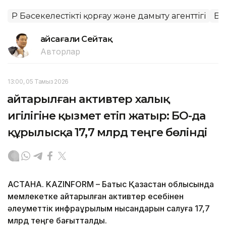
ҚР Бәсекелестікті қорғау және дамыту агенттігі
Ба
Ғайсағали Сейтақ
Авторлар
13:00, 05 Тамыз 2026
Қайтарылған активтер халық
игілігіне қызмет етіп жатыр: БҚО-да
құрылысқа 17,7 млрд теңге бөлінді
АСТАНА. KAZINFORM – Батыс Қазақстан облысында
мемлекетке қайтарылған активтер есебінен
әлеуметтік инфрақұрылым нысандарын салуға 17,7
млрд теңге бағытталды.