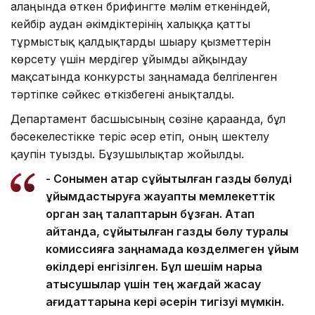
алаңында өткен брифингте мәлім еткеніндей,
кейбір аудан әкімдіктерінің халыққа қатты
тұрмыстық қалдықтарды шығару қызметтерін
көрсету үшін мердігер ұйымды айқындау
мақсатында конкурсты заңнамада белгіленген
тәртіпке сәйкес өткізбегені анықталды.
Департамент басшысының сөзіне қарағанда, бұл
бәсекелестікке теріс әсер етіп, оның шектелу
қаупін туғызды. Бұзушылықтар жойылды.
- Сонымен қатар сұйытылған газды бөлуді
ұйымдастыруға жауапты мемлекеттік
орган заң талаптарын бұзған. Атап
айтқанда, сұйытылған газды бөлу туралы
комиссияға заңнамада көзделмеген ұйым
өкілдері енгізілген. Бұл шешім нарыққа
қатысушылар үшін тең жағдай жасау
қағидаттарына кері әсерін тигізуі мүмкін.