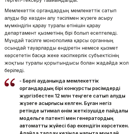
тергеп-тексеру тағайындалды.
Мемлекеттік органдардың мемлекеттік сатып
алуды бір көзден алу тәсілімен жүзеге асыру
мүмкіндігін қарау туралы өтінішін қарау
департамент қызметінің бірі болып есептеледі.
Мұндай тәсілге монополияға қарсы органның
осындай тауарларды өндіретін немесе қызмет
көрсететін басқа жеке кәсіпкерлік субъектісінің
жоқтығы туралы қорытындысы болған жағдайда жол
беріледі.
- Бөрлі ауданында мемлекеттік
органдардың бірі конкурстық рәсімдерді
жүргізбестен 12 млн теңгеге сатып алуды
жүзеге асырғысы келген. Бұған негіз
ретінде ықтимал өнім жеткізушіде пайдалы
модельге патенті мен генератордың
автоматты жүйесі бар екендігін көрсеткен.
Алайда талдау кезінде нарықта мұндай