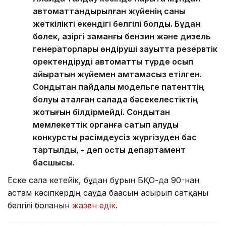
автоматтандырылған жүйенің саны
жеткілікті екендігі белгілі болды. Бұдан
бөлек, қазіргі заманғы бензин және дизель
генераторлары өндіруші зауытта резервтік
қоректендіруді автоматты түрде қосып
айыратын жүйемен қамтамасыз етілген.
Сондықтан пайдалы модельге патенттің
болуы аталған салада бәсекелестіктің
жоқтығын білдірмейді. Сондықтан
мемлекеттік органға сатып алуды
конкурстық рәсімдеусіз жүргізуден бас
тартылды, - деп қосты департамент
басшысы.
Еске сала кетейік, бұдан бұрын БҚО-да 90-нан
астам кәсіпкердің сауда бағасын асырып сатқаны
белгілі болғанын
жазған едік
.