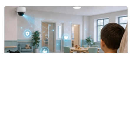
Фото: Еңбек және халықты әлеуметтік қорғау министрлігі
Бұл есептегі жай ғана сан емес. Бұл – ауыл
тұрғындарының күнделікті тұрмысын жақсартып
жатқан ауруханалар, фельдшерлік-акушерлік
пункттер (ФАП) және ауыз су құбырлары.