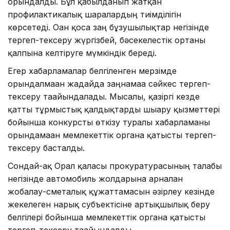
орындалды. Бұл қабылданып жатқан
профилактикалық шаралардың тиімділігін
көрсетеді. Оған қоса заң бұзушылықтар негізінде
тергеп-тексеру жүргізбей, бәсекелестік ортаны
қалпына келтіруге мүмкіндік береді.
Егер хабарламалар белгіленген мерзімде
орындалмаған жағдайда заңнамаға сәйкес тергеп-
тексеру тағайындалады. Мысалы, қазіргі кезде
қатты тұрмыстық қалдықтарды шығару қызметтері
бойынша конкурсты өткізу туралы хабарламаны
орындамаған мемлекеттік органға қатысты тергеп-
тексеру басталды.
Сондай-ақ Орал қаласы прокуратурасының талабы
негізінде автомобиль жолдарына арналған
жобалау-сметалық құжаттамасын әзірлеу кезінде
жекелеген нарық субъектісіне артықшылық беру
белгілері бойынша мемлекеттік органға қатысты