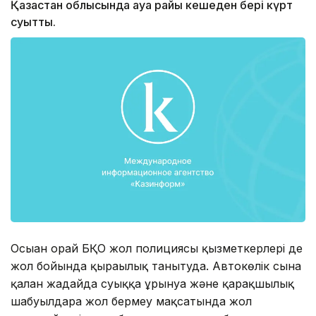
Қазақстан облысында ауа райы кешеден бері күрт
суытты.
Осыған орай БҚО жол полициясы қызметкерлері де
жол бойында қырағылық танытуда. Автокөлік сына
қалған жағдайда суыққа ұрынуға және қарақшылық
шабуылдарға жол бермеу мақсатында жол