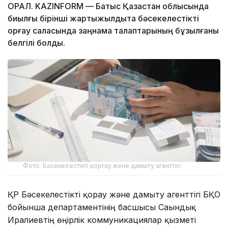
ОРАЛ. KAZINFORM — Батыс Қазақстан облысында
биылғы бірінші жартыжылдықта бәсекелестікті
қорғау саласында заңнама талаптарының бұзылғаны
белгілі болды.
Фото: Бәсекелестікті қорғау және дамыту агенттігі
ҚР Бәсекелестікті қорғау және дамыту агенттігі БҚО
бойынша департаментінің басшысы Сағындық
Ирғалиевтің өңірлік коммуникациялар қызметі