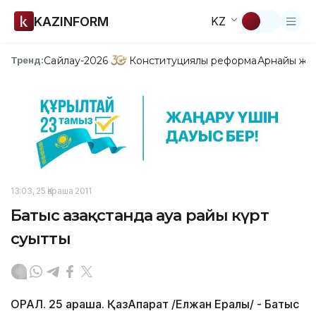
KAZINFORM
KZ
Сайлау-2026
Конституциялық реформа
Арнайы жо
Тренд:
13:03, 25 Қараша 2011
Батыс Қазақстанда ауа райы күрт
суытты
ОРАЛ. 25 қараша. ҚазАқпарат /Елжан Ералы/ - Батыс