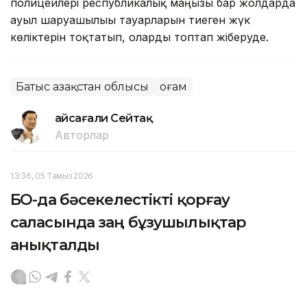
полицейлері республикалық маңызы бар жолдарда
ауыл шаруашылығы тауарларын тиеген жүк
көліктерін тоқтатып, оларды топтап жіберуде.
Батыс Қазақстан облысы
Қоғам
Ғайсағали Сейтақ
Авторлар
13:36, 05 Тамыз 2026
БҚО-да бәсекелестікті қорғау
саласында заң бұзушылықтар
анықталды