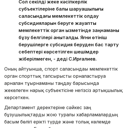
Сол секілді жеке кәсіпкерлік
субъектілеріне балық шаруашылығы
саласындағы мемлекеттік қолдау
субсидияларын беруге жауапты
мемлекеттік орган қызметінде заңнаманы
бұзу белгілері анықталды. Яғни өтініш
берушілерге субсидия беруден бас тарту
себептері көрсетілген шешімдер
жіберілмеген, - деді С.Ирғалиев.
Оның айтуынша, спорт саласындағы мемлекеттік
орган спорттық тапсырысты орналастыруға
арналған тұғырнаманы таңдау барысында
жекелеген нарық субъектісіне негізсіз артықшылық
көрсеткен.
Департамент деректеріне сәйкес заң
бұзушылықтарды жою туралы хабарламалардың
басым бөлігі ерікті түрде және толық көлемде