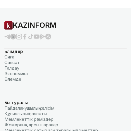
KAZINFORM
Бөлімдер
Оқиға
Саясат
Талдау
Экономика
Әлемде
Біз туралы
Пайдаланушылық келiciм
Құпиялылық саясаты
Мемлекеттік рәміздер
Жемқорлыққа қарсы шаралар
Мемлекеттік сатып алу туралы мәлiметтер