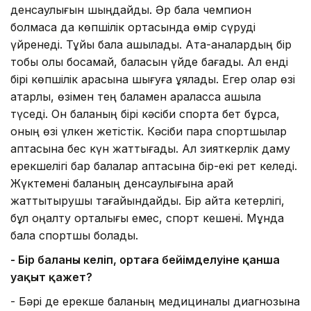
денсаулығын шыңдайды. Әр бала чемпион
болмаса да көпшілік ортасында өмір сүруді
үйренеді. Тұйық бала ашылады. Ата-аналардың бір
тобы қолы босамай, баласын үйде бағады. Ал енді
бірі көпшілік арасына шығуға ұялады. Егер олар өзі
қатарлы, өзімен тең баламен араласса ашыла
түседі. Он баланың бірі кәсіби спортқа бет бұрса,
оның өзі үлкен жетістік. Кәсіби пара спортшылар
аптасына бес күн жаттығады. Ал зияткерлік даму
ерекшелігі бар балалар аптасына бір-екі рет келеді.
Жүктемені баланың денсаулығына қарай
жаттықтырушы тағайындайды. Бір айта кетерлігі,
бұл оңалту орталығы емес, спорт кешені. Мұнда
бала спортшы болады.
- Бір баланың келіп, ортаға бейімделуіне қанша
уақыт қажет?
- Бәрі де ерекше баланың медициналық диагнозына