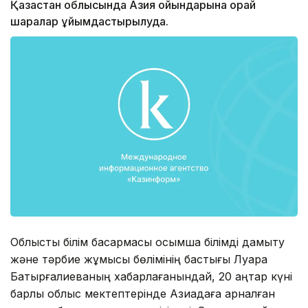
Қазақстан облысында Азия ойындарына орай
шаралар ұйымдастырылуда.
Облыстық білім басқармасы қосымша білімді дамыту
және тәрбие жұмысы бөлімінің бастығы Луара
Батырғалиеваның хабарлағанындай, 20 қаңтар күні
барлық облыс мектептерінде Азиадаға арналған