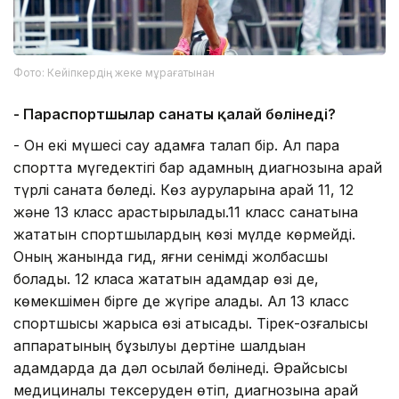
Фото: Кейіпкердің жеке мұрағатынан
- Параспортшылар санаты қалай бөлінеді?
- Он екі мүшесі сау адамға талап бір. Ал пара
спортта мүгедектігі бар адамның диагнозына қарай
түрлі санатқа бөледі. Көз ауруларына қарай 11, 12
және 13 класс қарастырылады.11 класс санатына
жататын спортшылардың көзі мүлде көрмейді.
Оның жанында гид, яғни сенімді жолбасшы
болады. 12 класқа жататын адамдар өзі де,
көмекшімен бірге де жүгіре алады. Ал 13 класс
спортшысы жарысқа өзі қатысады. Тірек-қозғалысы
аппаратының бұзылуы дертіне шалдыққан
адамдарда да дәл осылай бөлінеді. Әрқайсысы
медициналық тексеруден өтіп, диагнозына қарай