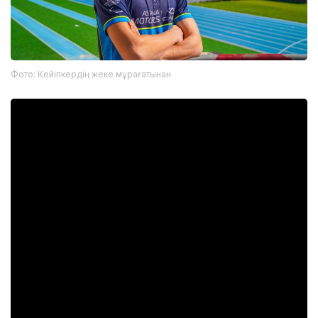
Фото: Кейіпкердің жеке мұрағатынан