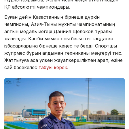
ҚР абсолютті чемпиондары.
Бұған дейін Қазақстанның бірнеше дүркін
чемпионы, Азия-Тынық мұхиты чемпионатының
алтын медаль иегері Даниил Щелоков туралы
жазылды. Кәсіби маман осы бағытты таңдаған
ізбасарларына бірнеше кеңес те берді. Спортшы
жүгірмес бұрын алдымен техниканы меңгеруі тиіс.
Жаттығуға аса үлкен жауапкершілікпен қарап, өзіне
сай бәсекелес
табуы керек
.