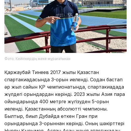
Фото: Кейіпкердің жеке мұрағатынан
Қаржаубай Тинеев 2017 жылы Қазақстан
спартакиадасында 3-орын иеленді. Содан бастап
әр жыл сайын ҚР чемпионатында, спартакиадада
жүлдегі орындардан көрінді. 2023 жылы Азия пара
ойындарында 400 метрге жүгізуден 5-орын
иеленді. Қазақстанның абсолютті чемпионы.
Былтыр, биыл Дубайда өткен Гран при
орындарында 3-орыннан көрінді. Оның шәкірттері
Нұрлы Қырымов, Аслан Асан жеңіл атлетикадан