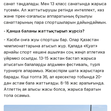
санат таңдалады. Мен 13 класс санатында жарысқа
түсемін. Ал жаттықтырушы ретінде интеллект, көз
және тірек-қозғалысы аппаратының бұзылуы
санаттарының пара спортшыларын дайындаймын.
- Қанша баланы жаттықтырып жүрсіз?
- Кәсіби онға жуық спортшы бар. Олар Қазақстан
чемпионаттарына қатысып жүр. Қалада «Қуат»
арнайы спорт кешені ашылған соң жеңіл атлетика
үйірмесі қосылды. 13-15 жастан бастап жарысқа
қатысатын балаларды алдымен фестиваль, түрлі
турнирге апарамыз. Жасөспірім шақта жарыстарға
барады. Кіші топта 36, ал ересектер тобында 20-
дан астам бала жаттығады. 8-18 жас аралығында.
Атлеттің аяқ алысы жақсы болса, жарысқа баратын
топқа қосамыз.