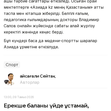
ашық тәрбие сағаттары өткізіледі. Осыған орай
мектептерге «Азиада kz менің Қазақстаным» атты
таспа мен кітапша жіберілді. Белгілі ғалым,
педагогика ғылымдарының докторы Владимир
Салов онлайн жүйесінде сабақты қалай жүргізу
керектігі жөнінде кеңес берді.
Бұл күндері басқа да мәдени-спорттық шаралар
Азиада құрметіне өткізілуде.
Спорт
Ғайсағали Сейтақ
Авторлар
13:00, 09 Тамыз 2026
Ерекше баланы үйде ұстамай,