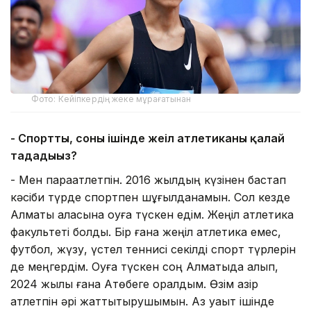
Фото: Кейіпкердің жеке мұрағатынан
- Спортты, соның ішінде жеңіл атлетиканы қалай
таңдадыңыз?
- Мен параатлетпін. 2016 жылдың күзінен бастап
кәсіби түрде спортпен шұғылданамын. Сол кезде
Алматы қаласына оқуға түскен едім. Жеңіл атлетика
факультеті болды. Бір ғана жеңіл атлетика емес,
футбол, жүзу, үстел теннисі секілді спорт түрлерін
де меңгердім. Оқуға түскен соң Алматыда қалып,
2024 жылы ғана Ақтөбеге оралдым. Өзім қазір
атлетпін әрі жаттықтырушымын. Аз уақыт ішінде