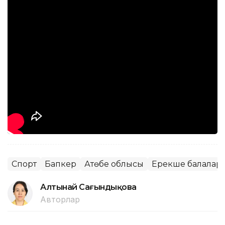
Спорт
Бапкер
Ақтөбе облысы
Ерекше балалар
Алтынай Сағындықова
Авторлар