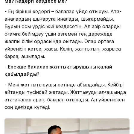
ма? Кедергі кездесе ме?
- Ең бірінші кедергі – балалар үйде отыруы. Ата-
аналардың шығаруға қиналады, шығармайды.
Бұрын осы үрдіс жиі кездесетін. Ал қазір оларды
қоғамға бейімдеу үшін өзгемен тең дәрежеде
жалпы білім ордасында оқытады. Олар ортаға
үйренісіп кетсе, жақсы. Келіп, жаттығып, жарысқа
барса, ашылады.
- Ерекше балалар жаттықтырушыны қалай
қабылдайды?
- Мені жаттықтырушы ретінде қабылдайды. Кейбірі
айтқанды түсінбей жатады. Жаттығуды алғашында
ата-аналар қарап, бақылап отырады. Ал үйреніскен
соң дәлізде күтеді.