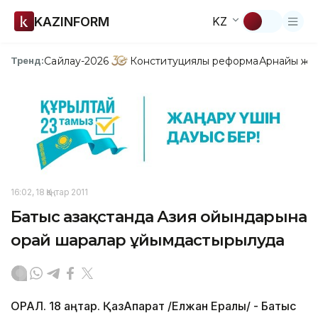
KAZINFORM
KZ
Сайлау-2026
Конституциялық реформа
Арнайы жо
Тренд:
16:02, 18 Қаңтар 2011
Батыс Қазақстанда Азия ойындарына
орай шаралар ұйымдастырылуда
ОРАЛ. 18 қаңтар. ҚазАқпарат /Елжан Ералы/ - Батыс