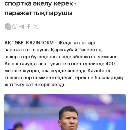
спортқа әкелу керек -
паражаттықтырушы
АҚТӨБЕ. KAZINFORM – Жеңіл атлет әрі
паражаттықтырушы Қаржаубай Тинеевтің
шәкірттері бүгінде ел ішінде абсолютті чемпион.
Ал өзі таяуда ғана Тунисте өткен турнирде 400
метрге жүгіріп, қола жүлде иеленді. Kazinform
тілшісі спортшымен кездесіп, ерекше балалардың
жаттығу сәтін көріп келді.