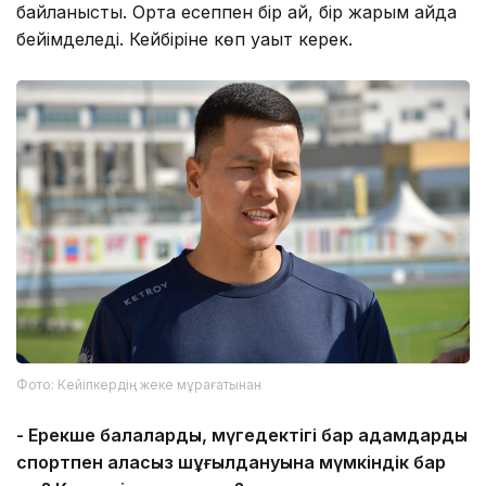
байланысты. Орта есеппен бір ай, бір жарым айда
бейімделеді. Кейбіріне көп уақыт керек.
Фото: Кейіпкердің жеке мұрағатынан
- Ерекше балалардың, мүгедектігі бар адамдардың
спортпен алаңсыз шұғылдануына мүмкіндік бар