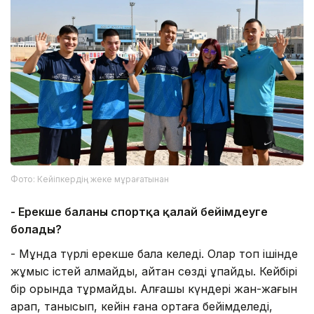
Фото: Кейіпкердің жеке мұрағатынан
- Ерекше баланы спортқа қалай бейімдеуге
болады?
- Мұнда түрлі ерекше бала келеді. Олар топ ішінде
жұмыс істей алмайды, айтқан сөзді ұқпайды. Кейбірі
бір орында тұрмайды. Алғашқы күндері жан-жағын
қарап, танысып, кейін ғана ортаға бейімделеді,