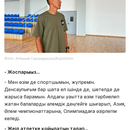
Фото: Алтынай Сағындықова/Kazinform
- Жоспарыңыз...
- Мен өзім де спортшымын, жүгіремін.
Денсаулығым бар шақта ел ішінде де, шетелде де
жарысқа барамын. Алдағы уақытта өзім тәрбиелеп
жатқан балаларды әлемдік деңгейге шығарып, Азия,
Әлем чемпионаттарына, Олимпиадаға әзірлегім
келеді.
- Жеңіл атлетке қойылатын талап...