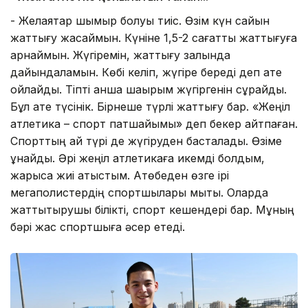
- Желаяқтар шымыр болуы тиіс. Өзім күн сайын
жаттығу жасаймын. Күніне 1,5-2 сағатты жаттығуға
арнаймын. Жүгіремін, жаттығу залында
дайындаламын. Көбі келіп, жүгіре береді деп қате
ойлайды. Тіпті қанша шақырым жүгіргенін сұрайды.
Бұл қате түсінік. Бірнеше түрлі жаттығу бар. «Жеңіл
атлетика – спорт патшайымы» деп бекер айтпаған.
Спорттың қай түрі де жүгіруден басталады. Өзіме
ұнайды. Әрі жеңіл атлетикаға икемді болдым,
жарысқа жиі қатыстым. Ақтөбеден өзге ірі
мегаполистердің спортшылары мықты. Оларда
жаттықтырушы білікті, спорт кешендері бар. Мұның
бәрі жас спортшыға әсер етеді.