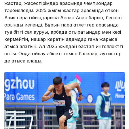
жастар, жасөспірімдер арасында чемпиондар
тәрбиеледім. 2025 жылы жастар арасында өткен
Азия пара ойындарына Аслан Асан барып, бесінші
орынды иеленді. Бұрын пара атлеттер арасында
туа бітті сал ауруы, арбада отыратындар мен көзі
көрмейтін, нашар көретін адамдар ғана жарысқа
қатыса алатын. Ал 2025 жылдан бастап интеллектті
қосты. Онда ойлау қабілеті төмен балалар, аутистер
де қатыса алады.