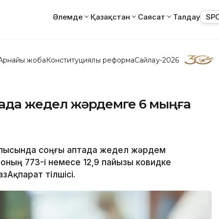
Әлемде
Қазақстан
Саясат
Талдау
SP
Арнайы жоба
Конституциялық реформа
Сайлау-2026
птада жедел жәрдемге 6 мыңға
 облысында соңғы аптада жедел жәрдем
оның 773-і немесе 12,9 пайызы ковидке
зАқпарат тілшісі.