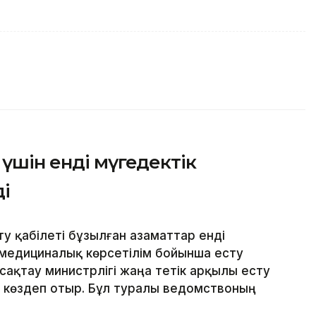
үшін енді мүгедектік
і
у қабілеті бұзылған азаматтар енді
 медициналық көрсетілім бойынша есту
ақтау министрлігі жаңа тетік арқылы есту
і көздеп отыр. Бұл туралы ведомствоның