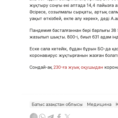
жұқтыру соңғы екі аптада 14,4 пайызға а
Әсіресе, созылмалы сырқаты, артық салм
уақыт өткізбей, екпе алу керек», деді А.Қ
Пандемия басталғаннан бері барлығы 38 5
жазылып шықты. 800-і, биыл 631 адам ін
Еске сала кетейік, бұдан бұрын БҚО-да қ
коронавирус жұқтырғанын жазған болат
Сондай-ақ
230-ға жуық оқушыдан
корон
Батыс Қазақстан облысы
Медицина