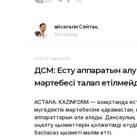
Ғайсағали Сейтақ
Авторлар
21:12, 06 Тамыз 2026
ДСМ: Есту аппаратын алу 
мәртебесі талап етілмейд
АСТАНА. KAZINFORM — Қазақстанда ест
мүгедектік мәртебесіне қарамастан,
аппараттарын ала алады. Денсаулық с
оңалту қызметтерін қолжетімді етуд
баспасөз қызметі мәлім етті.