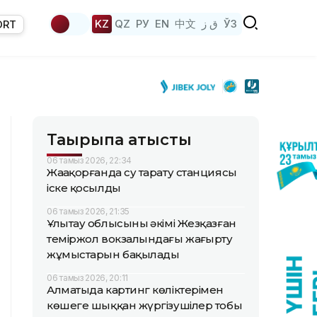
KZ
QZ
РУ
EN
中文
ق ز
ЎЗ
ORT
Тақырыпқа қатысты
06 тамыз 2026, 22:34
Жаңақорғанда су тарату станциясы
іске қосылды
06 тамыз 2026, 21:35
Ұлытау облысының әкімі Жезқазған
теміржол вокзалындағы жаңғырту
жұмыстарын бақылады
06 тамыз 2026, 20:11
Алматыда картинг көліктерімен
көшеге шыққан жүргізушілер тобы