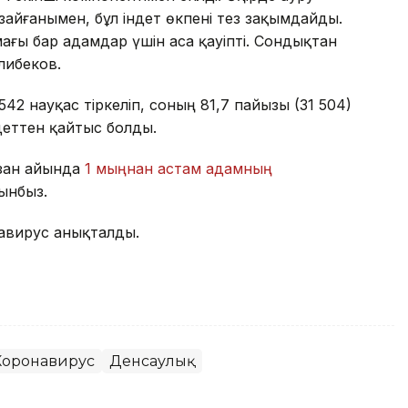
зайғанымен, бұл індет өкпені тез зақымдайды.
ағы бар адамдар үшін аса қауіпті. Сондықтан
алибеков.
42 науқас тіркеліп, соның 81,7 пайызы (31 504)
деттен қайтыс болды.
азан айында
1 мыңнан астам адамның
ынбыз.
авирус анықталды.
Коронавирус
Денсаулық