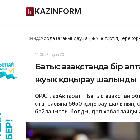
KAZINFORM
Ақорда
Тағайындау
Заң және тәртіп
Дерекқор
Тренд:
14:09, 22 Қазан 2021
Батыс Қазақстанда бір а
жуық қоңырау шалынды
ОРАЛ. ҚазАқпарат - Батыс Қазақстан
стансасына 5950 қоңырау шалынып, с
байланысты болды, деп хабарлайды Қа