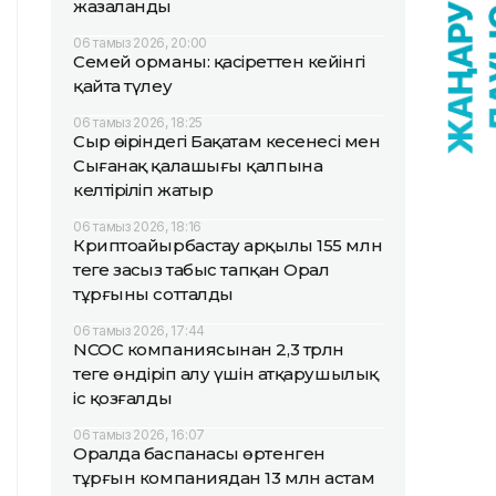
жазаланды
06 тамыз 2026, 20:00
Семей орманы: қасіреттен кейінгі
қайта түлеу
06 тамыз 2026, 18:25
Сыр өңіріндегі Бақатам кесенесі мен
Сығанақ қалашығы қалпына
келтіріліп жатыр
06 тамыз 2026, 18:16
Криптоайырбастау арқылы 155 млн
теңге заңсыз табыс тапқан Орал
тұрғыны сотталды
06 тамыз 2026, 17:44
NCOC компаниясынан 2,3 трлн
теңге өндіріп алу үшін атқарушылық
іс қозғалды
06 тамыз 2026, 16:07
Оралда баспанасы өртенген
тұрғын компаниядан 13 млн астам