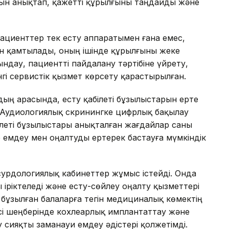
атын анықтап, қажетті құрылғыны таңдайды және
пациенттер тек есту аппаратымен ғана емес,
н қамтылады, оның ішінде құрылғыны жеке
ындау, пациентті пайдалану тәртібіне үйрету,
інгі сервистік қызмет көрсету қарастырылған.
рдың арасында, есту қабілеті бұзылыстарын ерте
 Аудиологиялық скринингке цифрлық бақылау
білеті бұзылыстары анықталған жағдайлар саны
е емдеу мен оңалтуды ертерек бастауға мүмкіндік
сурдологиялық кабинеттер жұмыс істейді. Онда
ы іріктеледі және есту-сөйлеу оңалту қызметтері
е бұзылған балаларға тегін медициналық көмектің
сі шеңберінде кохлеарлық имплантаттау және
у сияқты заманауи емдеу әдістері қолжетімді.