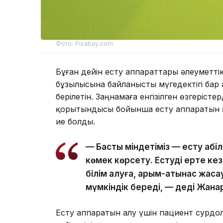
Фото: Pixabay.com
Бұған дейін есту аппараттары әлеуметтік
бұзылысына байланысты мүгедектігі бар
берілетін. Заңнамаға енгізілген өзгеріст
қорытындысы бойынша есту аппаратын қ
ие болды.
— Басты міндетіміз — есту қабі
көмек көрсету. Естуді ерте кез
білім алуға, қарым-қатынас жас
мүмкіндік береді, — деді Жана
Есту аппаратын алу үшін пациент сурдоло