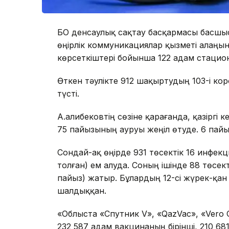
БҚО денсаулық сақтау басқармасы басшы
өңірлік коммуникациялар қызметі алаңын
көрсеткіштері бойынша 122 адам стацио
Өткен тәулікте 912 шақыртудың 103-і ко
түсті.
А.Қалибековтің сөзіне қарағанда, қазіргі
75 пайызының ауруы жеңіл өтуде. 6 пай
Сондай-ақ өңірде 931 төсектік 16 инфек
толған) ем алуда. Соның ішінде 88 төсек
пайыз) жатыр. Бұлардың 12-сі жүрек-қан
шалдыққан.
«Облыста «Спутник V», «QazVac», «Vero Ce
232 587 адам вакцинаның бірінші, 210 681