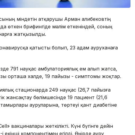
сының міндетін атқарушы Арман Қалибековтің
да өткен брифингіде мәлім еткеніндей, соның
нарға жатқызылды.
ронавирусқа қатысты болып, 23 адам ауруханаға
 кезде 791 науқас амбулаториялық ем алып жатса,
ызы орташа халде, 19 пайызы - симптомы жоқтар.
циялық стационарда 249 науқас (26,7 пайызға
тік жансақтау бөлімшесінде 19 пациент (21,6
 тамырлары ауруларына, төртеуі қант диабетіне
ll» вакциналары жеткілікті. Күні бүгінге дейін
-і екінші компонентімен егілді. Өңірде ауру