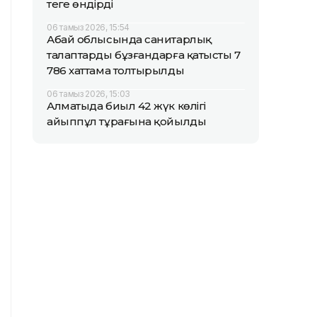
теңге өндірді
06 тамыз 2026, 15:54
Абай облысында санитарлық
талаптарды бұзғандарға қатысты 7
786 хаттама толтырылды
06 тамыз 2026, 15:03
Алматыда биыл 42 жүк көлігі
айыппұл тұрағына қойылды