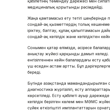
қабілетінің төмендеу дәрежесі мен сип
медициналық қорытынды рәсімдейді.
Жаңа қамтамасыз ету тетігі шеңберінде 
сондай-ақ қызметтердің толық кешеніме
іріктеу, баптау, құлақ қалыптамасын дай
сондай-ақ кепілдік және кепілдіктен кей
Сонымен қатар елімізде, әсіресе балала
анықтау жүйесі қарқынды дамып келеді.
енгізілгеннен кейін балалардағы есту қа
үш еседен астам артты. Бұл дәрігерлерг
береді.
Бүгінде Қазақстанда мамандандырылған 
диагностика жүргізіліп, есту аппараттар
көрсетіледі. Есту қабілеті ауыр дәрежед
кепілдік берілген көлемі мен МӘМС жүйе
сүйек өткізгіштігі имплантаттарын орнат