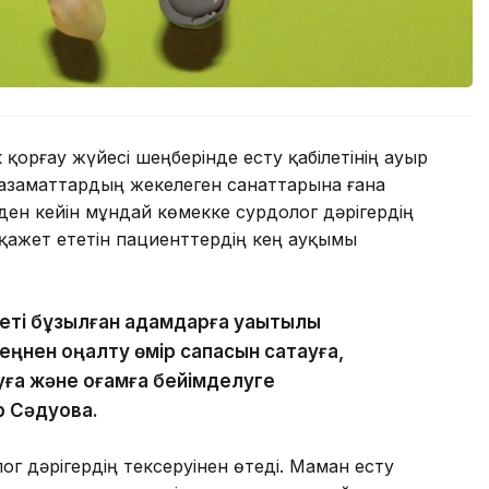
 қорғау жүйесі шеңберінде есту қабілетінің ауыр
 азаматтардың жекелеген санаттарына ғана
ерден кейін мұндай көмекке сурдолог дәрігердің
ажет ететін пациенттердің кең ауқымы
леті бұзылған адамдарға уақытылы
еңнен оңалту өмір сапасын сақтауға,
ауға және қоғамға бейімделуге
р Сәдуова.
г дәрігердің тексеруінен өтеді. Маман есту