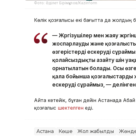
Фото: Әділет Бірімқұлов/Kazinform
Көлік қозғалысы екі бағытта да жолдың
— Жүргізушілер мен жаяу жүрг
жоспарлауды және қозғалыст
өзгерістерді ескеруді сұраймыз
қолайсыздықты азайту үшін уақ
орнатылатын болады. Осы өзгер
қала бойынша қозғалыстарды 
ескеруді сұраймыз, — делінген
Айта кетейік, бұған дейін Астанада Аб
қозғалыс
шектелген
еді.
Астана
Көше
Жол жабылды
Жөнде