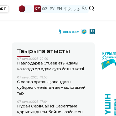
KZ
QZ
РУ
EN
中文
ق ز
ЎЗ
ORT
Тақырыпқа қатысты
07 тамыз 2026, 22:00
Павлодарда Сәтбаев атындағы
каналда ер адам суға батып кетті
07 тамыз 2026, 19:56
Оралда орталық алаңдағы
субұрқақ неліктен жұмыс істемей
тұр
07 тамыз 2026, 17:04
Нұрай Серікбай ісі: Сараптама
қорытындысы, бейнежазба мен