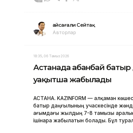
Ғайсағали Сейтақ
Авторлар
18:35, 06 Тамыз 2026
Астанада Қабанбай батыр
уақытша жабылады
АСТАНА. KAZINFORM — Қалқаман көшесі
батыр даңғылының учаскесінде жөнд
ағымдағы жылдың 7-8 тамызы аралығ
ішінара жабылатын болады. Бұл турал