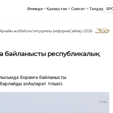
Әлемде
Қазақстан
Саясат
Талдау
SP
Арнайы жоба
Конституциялық реформа
Сайлау-2026
ға байланысты республикалық
облысында боранға байланысты
арлайды ҚазАқпарат тілшісі.