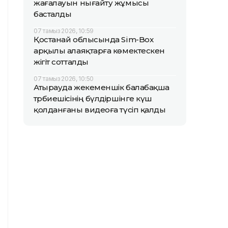
жағалауын нығайту жұмысы
басталды
07 тамыз 2026, 10:59
Қостанай облысында Sim-Box
арқылы алаяқтарға көмектескен
жігіт сотталды
07 тамыз 2026, 10:50
Атырауда жекеменшік балабақша
тәрбиешісінің бүлдіршінге күш
қолданғаны видеоға түсіп қалды