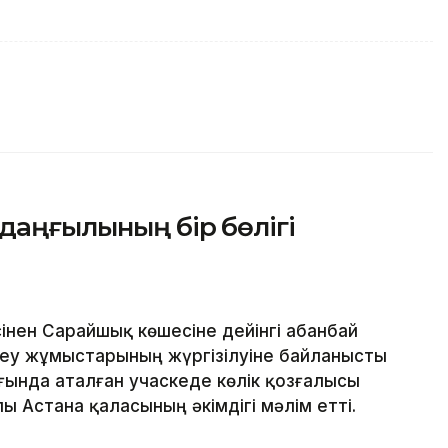
 даңғылының бір бөлігі
нен Сарайшық көшесіне дейінгі Қабанбай
еу жұмыстарының жүргізілуіне байланысты
ында аталған учаскеде көлік қозғалысы
ы Астана қаласының әкімдігі мәлім етті.