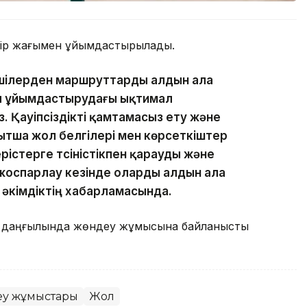
 бір жағымен ұйымдастырылады.
іншілерден маршруттарды алдын ала
ы ұйымдастырудағы ықтимал
. Қауіпсіздікті қамтамасыз ету және
ытша жол белгілері мен көрсеткіштер
істерге түсіністікпен қарауды және
жоспарлау кезінде оларды алдын ала
 әкімдіктің хабарламасында.
ай даңғылында жөндеу жұмысына байланысты
у жұмыстары
Жол