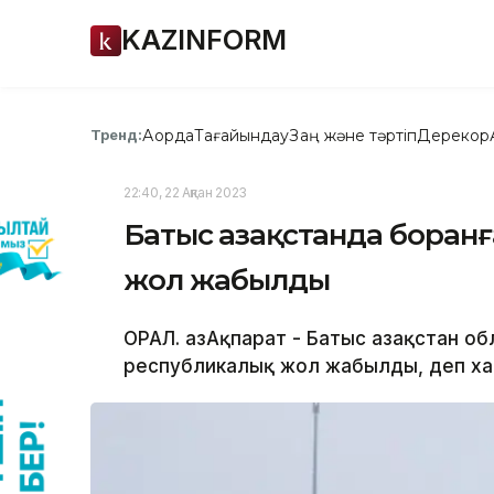
KAZINFORM
Ақорда
Тағайындау
Заң және тәртіп
Дерекқор
Тренд:
22:40, 22 Ақпан 2023
Батыс Қазақстанда боран
жол жабылды
ОРАЛ. ҚазАқпарат - Батыс Қазақстан 
республикалық жол жабылды, деп хаб