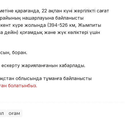
іне қарағанда, 22 ақпан күні жергілікті сағат
а райының нашарлауына байланысты
кент күре жолында (394-526 км, Жымпиты
дейін) қоғамдық және жүк көліктері үшін
сын, боран.
 ескерту жарияланғанын хабарлады.
азақстан облысында тұманға байланысты
ған болатынбыз.
ол
Қоғам