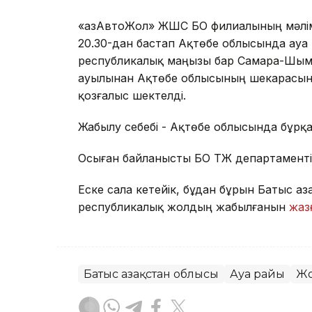
«ҚазАвтоЖол» ЖШС БҚО филиалының мәлімет
20.30-дан бастап Ақтөбе облысында ау
республикалық маңызы бар Самара-Шым
ауылынан Ақтөбе облысының шекарасына 
қозғалыс шектелді.
Жабылу себебі - Ақтөбе облысында бұрқа
Осыған байланысты БҚО ТЖ департаменті
Еске сала кетейік, бұдан бұрын Батыс Қ
республикалық жолдың жабылғанын
жаз
Батыс Қазақстан облысы
Ауа райы
Ж