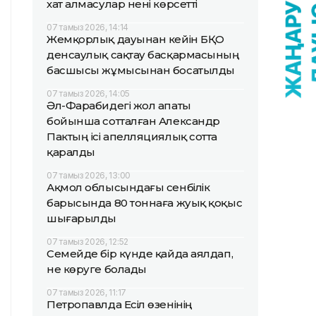
хат алмасулар нені көрсетті
07 тамыз 2026, 14:14
Жемқорлық дауынан кейін БҚО
денсаулық сақтау басқармасының
басшысы жұмысынан босатылды
07 тамыз 2026, 14:05
Әл-Фарабидегі жол апаты
бойынша сотталған Александр
Пактың ісі апелляциялық сотта
қаралды
07 тамыз 2026, 13:00
Ақмол облысындағы сенбілік
барысында 80 тоннаға жуық қоқыс
шығарылды
07 тамыз 2026, 12:52
Семейде бір күнде қайда аялдап,
не көруге болады
07 тамыз 2026, 11:17
Петропавлда Есіл өзенінің