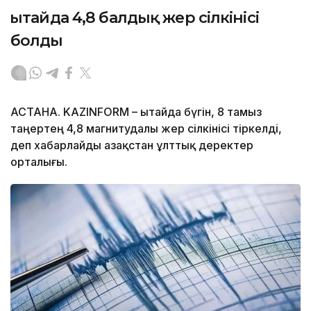
Қытайда 4,8 балдық жер сілкінісі
болды
АСТАНА. KAZINFORM – Қытайда бүгін, 8 тамыз
таңертең 4,8 магнитудалы жер сілкінісі тіркелді,
деп хабарлайды Қазақстан ұлттық деректер
орталығы.