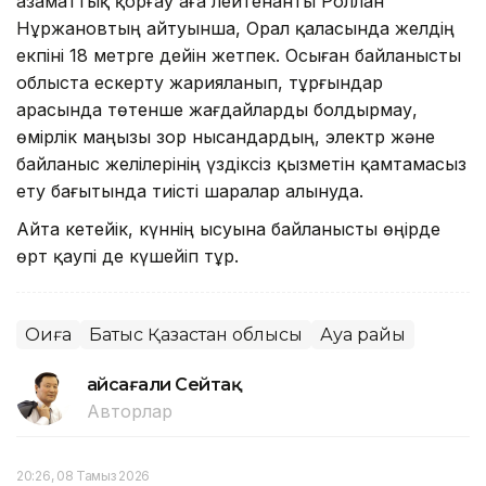
азаматтық қорғау аға лейтенанты Роллан
Нұржановтың айтуынша, Орал қаласында желдің
екпіні 18 метрге дейін жетпек. Осыған байланысты
облыста ескерту жарияланып, тұрғындар
арасында төтенше жағдайларды болдырмау,
өмірлік маңызы зор нысандардың, электр және
байланыс желілерінің үздіксіз қызметін қамтамасыз
ету бағытында тиісті шаралар алынуда.
Айта кетейік, күннің ысуына байланысты өңірде
өрт қаупі де күшейіп тұр.
Оқиға
Батыс Қазақстан облысы
Ауа райы
Ғайсағали Сейтақ
Авторлар
20:26, 08 Тамыз 2026