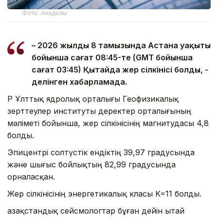
Фото: Анадолы
– 2026 жылдың 8 тамызында Астана уақыты
бойынша сағат 08:45-те (GMT бойынша
сағат 03:45) Қытайда жер сілкінісі болды, -
делінген хабарламада.
ҚР Ұлттық ядролық орталығы Геофизикалық
зерттеулер институты деректер орталығының
мәліметі бойынша, жер сілкінісінің магнитудасы 4,8
болды.
Эпицентрі солтүстік ендіктің 39,97 градусында
және шығыс бойлықтың 82,99 градусында
орналасқан.
Жер сілкінісінің энергетикалық класы K=11 болды.
Қазақстандық сейсмологтар бұған дейін Қытай