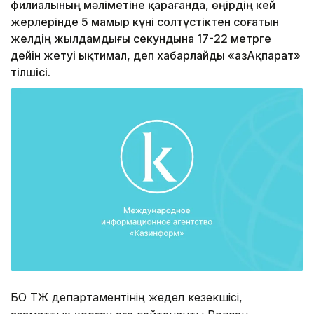
филиалының мәліметіне қарағанда, өңірдің кей
жерлерінде 5 мамыр күні солтүстіктен соғатын
желдің жылдамдығы секундына 17-22 метрге
дейін жетуі ықтимал, деп хабарлайды «ҚазАқпарат»
тілшісі.
БҚО ТЖ департаментінің жедел кезекшісі,