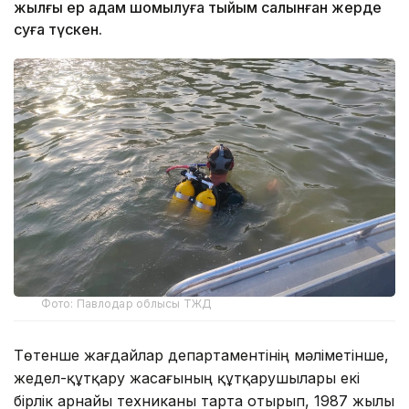
жылғы ер адам шомылуға тыйым салынған жерде
суға түскен.
Фото: Павлодар облысы ТЖД
Төтенше жағдайлар департаментінің мәліметінше,
жедел-құтқару жасағының құтқарушылары екі
бірлік арнайы техниканы тарта отырып, 1987 жылы