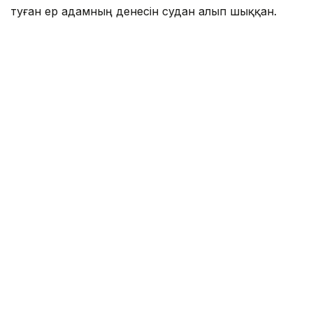
туған ер адамның денесін судан алып шыққан.
Фото: Павлодар облысы ТЖД
– Алдын ала мәлімет бойынша, қайғылы
оқиға шомылуға тыйым салынған жерде
суға түсу кезінде болған, - деп хабарлады