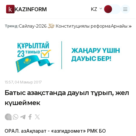
KAZINFORM
KZ
Сайлау-2026
Конституциялық реформа
Арнайы жо
Тренд:
15:57, 04 Мамыр 2017
Батыс Қазақстанда дауыл тұрып, жел
күшеймек
ОРАЛ. ҚазАқпарат - «Қазгидромет» РМК БҚО