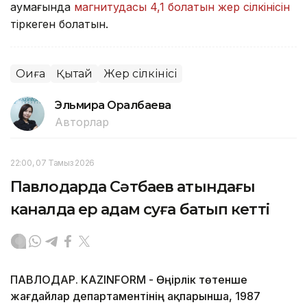
аумағында
магнитудасы 4,1 болатын жер сілкінісін
тіркеген болатын.
Оқиға
Қытай
Жер сілкінісі
Эльмира Оралбаева
Авторлар
22:00, 07 Тамыз 2026
Павлодарда Сәтбаев атындағы
каналда ер адам суға батып кетті
ПАВЛОДАР. KAZINFORM - Өңірлік төтенше
жағдайлар департаментінің ақпарынша, 1987