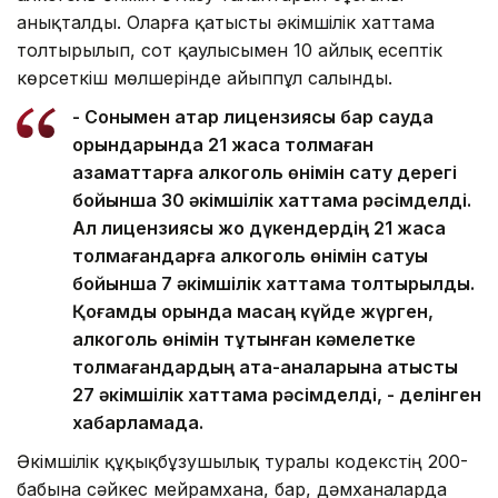
анықталды. Оларға қатысты әкімшілік хаттама
толтырылып, сот қаулысымен 10 айлық есептік
көрсеткіш мөлшерінде айыппұл салынды.
- Сонымен қатар лицензиясы бар сауда
орындарында 21 жасқа толмаған
азаматтарға алкоголь өнімін сату дерегі
бойынша 30 әкімшілік хаттама рәсімделді.
Ал лицензиясы жоқ дүкендердің 21 жасқа
толмағандарға алкоголь өнімін сатуы
бойынша 7 әкімшілік хаттама толтырылды.
Қоғамдық орында масаң күйде жүрген,
алкоголь өнімін тұтынған кәмелетке
толмағандардың ата-аналарына қатысты
27 әкімшілік хаттама рәсімделді, - делінген
хабарламада.
Әкімшілік құқықбұзушылық туралы кодекстің 200-
бабына сәйкес мейрамхана, бар, дәмханаларда