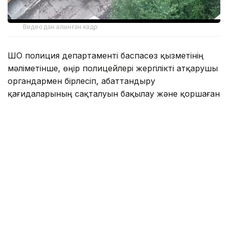
Видеодан алынған кадр
ШҚО полиция департаменті баспасөз қызметінің
мәліметінше, өңір полицейлері жергілікті атқарушы
органдармен бірлесіп, абаттандыру
қағидаларының сақталуын бақылау және қоршаған
ортаны ластау деректерін анықтау мақсатында
күн сайын рейдтер өткізіп келеді.
— Бүгінде өңірде 16 мобильді топ жұмыс
істейді. Олардың жұмысының нәтижесінде
6 195 әкімшілік құқықбұзушылық, оның ішінде 5
057 — абаттандыру қағидаларын бұзу, 1 138
— ортақ пайдаланылатын орындарды
ластау дерегі анықталды, — делінген
хабарламада.