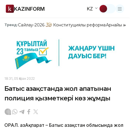
KAZINFORM
KZ
Сайлау-2026
Конституциялық реформа
Арнайы жо
Тренд:
18:31, 05 Қазан 2022
Батыс Қазақстанда жол апатынан
полиция қызметкері көз жұмды
ОРАЛ. ҚазАқпарат – Батыс Қазақстан облысында жол