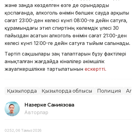
және заңда көзделген өзге де орындарды
қоспағанда, алкоголь өнімін бөлшек сауда арқылы
сағат 23:00-ден келесі күнгі 08:00-ге дейін сатуға,
құрамындағы этил спиртінің көлемдік үлесі 30
пайыздан асатын алкоголь өнімін сағат 21:00-ден
келесі күнгі 12:00-ге дейін сатуға тыйым салынады.
Тәртіп сақшылары заң талаптарын бұзу фактілері
анықталған жағдайда кінәлілер әкімшілік
жауапкершілікке тартылатынын
ескертті.
Қызылорда
Қызылорда облысы
Полиция
Алк
Назерке Саниязова
Авторлар
02:52, 06 Тамыз 2026