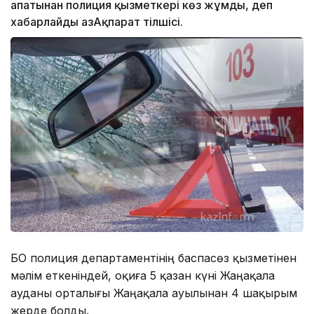
апатынан полиция қызметкері көз жұмды, деп
хабарлайды ҚазАқпарат тілшісі.
БҚО полиция департаментінің баспасөз қызметінен
мәлім еткеніндей, оқиға 5 қазан күні Жаңақала
ауданы орталығы Жаңақала ауылынан 4 шақырым
жерде болды.