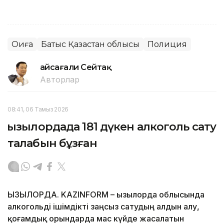
Оқиға
Батыс Қазақстан облысы
Полиция
Ғайсағали Сейтақ
Авторлар
08:41, 06 Тамыз 2026
Қызылордада 181 дүкен алкоголь сату
талабын бұзған
ҚЫЗЫЛОРДА. KAZINFORM – Қызылорда облысында
алкогольді ішімдікті заңсыз сатудың алдын алу,
қоғамдық орындарда мас күйде жасалатын