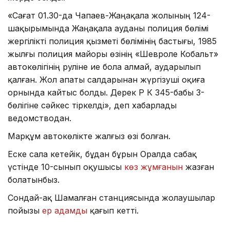
«Сағат 01.30-да Чапаев-Жаңақала жолының 124-
шақырымында Жаңақала ауданы полиция бөлімі
жергілікті полиция қызметі бөлімінің бастығы, 1985
жылғы полиция майоры өзінің «Шевроле Кобальт»
автокөлігінің руліне ие бола алмай, аударылып
қалған. Жол апаты салдарынан жүргізуші оқиға
орнында кайтыс болды. Дерек ҚР ҚК 345-бабы 3-
бөлігіне сәйкес тіркелді», деп хабарлады
ведомстводан.
Марқұм автокөлікте жалғыз өзі болған.
Еске сала кетейік, бұдан бұрын Оралда сабақ
үстінде 10-сынып оқушысы
көз жұмғанын
жазған
болатынбыз.
Сондай-ақ Шамалған станциясында жолаушылар
пойызы
ер адамды
қағып кетті.