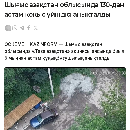
Шығыс Қазақстан облысында 130-дан
астам қоқыс үйіндісі анықталды
ӨСКЕМЕН. KAZINFORM — Шығыс Қазақстан
облысында «Таза Қазақстан» акциясы аясында биыл
6 мыңнан астам құқықбұзушылық анықталды.