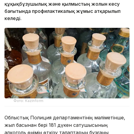
құқықбұзушылық және қылмыстың жолын кесу
бағытында профилактикалық жұмыс атқарылып
келеді.
Фото: Kazinform
Облыстық Полиция департаментінің мәліметінше,
жыл басынан бері 181 дүкен сатушысының
алкоголь өнімін өткізу талаптарын бұзғаны