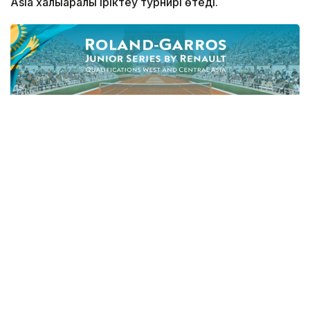
Asia халықаралық іріктеу турнирі өтеді.
Фото: ҚТФ
Жасөспірімдер арасындағы жарыс Қазақстан
теннис федерациясы мен Азия теннис
федерациясының (ATF) қолдауымен
ұйымдастырылып отыр.
Қазақстан теннис федерациясынан мәлім