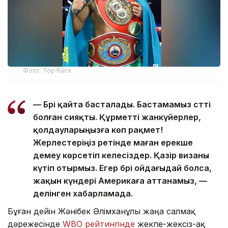
Фото: Top Rank
— Бәрі қайта басталады. Бастамамыз сәтті
болған сияқты. Құрметті жанкүйерлер,
қолдауларыңызға көп рақмет!
Жерлестеріңіз ретінде маған ерекше
демеу көрсетіп келесіздер. Қазір визаны
күтіп отырмыз. Егер бәрі ойдағыдай болса,
жақын күндері Америкаға аттанамыз, —
делінген хабарламада.
Бұған дейін Жәнібек Әлімханұлы жаңа салмақ
дәрежесінде
WBO рейтингінде
жекпе-жексіз-ақ