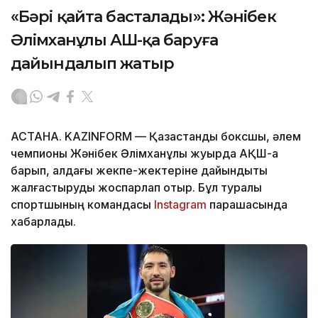
«Бәрі қайта басталады»: Жәнібек
Әлімханұлы АҚШ-қа баруға
дайындалып жатыр
АСТАНА. KAZINFORM — Қазақстандық боксшы, әлем
чемпионы Жәнібек Әлімханұлы жуырда АҚШ-қа
барып, алдағы жекпе-жектеріне дайындықты
жалғастыруды жоспарлап отыр. Бұл туралы
спортшының командасы
Instagram
парақшасында
хабарлады.