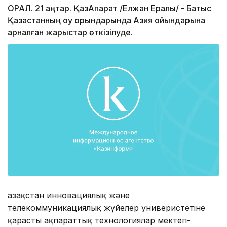
ОРАЛ. 21 қаңтар. ҚазАқпарат /Елжан Ералы/ - Батыс
Қазақстанның оқу орындарында Азия ойындарына
арналған жарыстар өткізілуде.
Қазақстан инновациялық және
телекоммуникациялық жүйелер универистетіне
қарасты ақпараттық технологиялар мектеп-