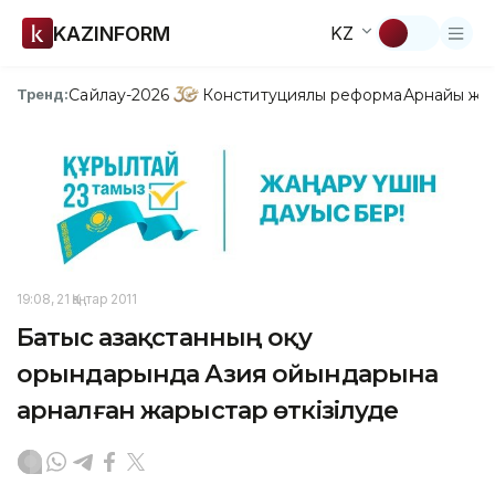
KAZINFORM
KZ
Сайлау-2026
Конституциялық реформа
Арнайы жо
Тренд:
19:08, 21 Қаңтар 2011
Батыс Қазақстанның оқу
орындарында Азия ойындарына
арналған жарыстар өткізілуде