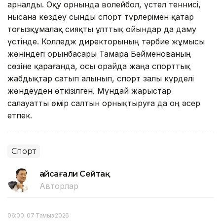
арналды. Оқу орнында волейбол, үстел теннисі,
нысана көздеу сынды спорт түрлерімен қатар
тоғызқұмалақ сияқты ұлттық ойындар да даму
үстінде. Колледж директорының тәрбие жұмысы
жөніндегі орынбасары Тамара Бәйменованың
сөзіне қарағанда, осы орайда жаңа спорттық
жабдықтар сатып алынып, спорт залы күрделі
жөндеуден өткізілген. Мұндай жарыстар
салауатты өмір салтын орнықтыруға да оң әсер
етпек.
Спорт
Ғайсағали Сейтақ
Авторлар
06:00, 07 Тамыз 2026