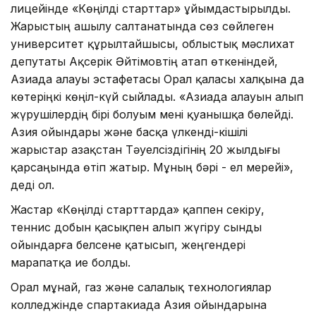
лицейінде «Көңілді старттар» ұйымдастырылды.
Жарыстың ашылу салтанатында сөз сөйлеген
университет құрылтайшысы, облыстық мәслихат
депутаты Ақсерік Әйтімовтің атап өткеніндей,
Азиада алауы эстафетасы Орал қаласы халқына да
көтеріңкі көңіл-күй сыйлады. «Азиада алауын алып
жүрушілердің бірі болуым мені қуанышқа бөлейді.
Азия ойындары және басқа үлкенді-кішілі
жарыстар Қазақстан Тәуелсіздігінің 20 жылдығы
қарсаңында өтіп жатыр. Мұның бәрі - ел мерейі»,
деді ол.
Жастар «Көңілді старттарда» қаппен секіру,
теннис добын қасықпен алып жүгіру сынды
ойындарға белсене қатысып, жеңгендері
марапатқа ие болды.
Орал мұнай, газ және салалық технологиялар
колледжінде спартакиада Азия ойындарына