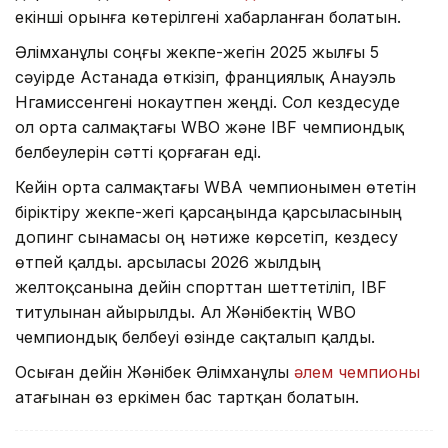
екінші орынға көтерілгені хабарланған болатын.
Әлімханұлы соңғы жекпе-жегін 2025 жылғы 5
сәуірде Астанада өткізіп, франциялық Анауэль
Нгамиссенгені нокаутпен жеңді. Сол кездесуде
ол орта салмақтағы WBO және IBF чемпиондық
белбеулерін сәтті қорғаған еді.
Кейін орта салмақтағы WBA чемпионымен өтетін
біріктіру жекпе-жегі қарсаңында қарсыласының
допинг сынамасы оң нәтиже көрсетіп, кездесу
өтпей қалды. Қарсыласы 2026 жылдың
желтоқсанына дейін спорттан шеттетіліп, IBF
титулынан айырылды. Ал Жәнібектің WBO
чемпиондық белбеуі өзінде сақталып қалды.
Осыған дейін Жәнібек Әлімханұлы
әлем чемпионы
атағынан өз еркімен бас тартқан болатын.