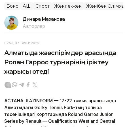
Бокс
АҚШ
Спорт
Жекпе-жек
Жәнібек Әлімха
Динара Маханова
Авторлар
02:53, 07 Тамыз 2026
Алматыда жаөспірімдер арасында
Ролан Гаррос турнирінің іріктеу
жарысы өтеді
АСТАНА. KAZINFORM — 17-22 тамыз аралығында
Алматыдағы Gorky Tennis Park-тың топырақ
төсенішіндегі корттарында Roland Garros Junior
Series by Renault — Qualifications West and Central