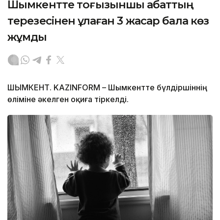
Шымкентте тоғызыншы қабаттың
терезесінен құлаған 3 жасар бала көз
жұмды
ШЫМКЕНТ. KAZINFORM – Шымкентте бүлдіршіннің
өліміне әкелген оқиға тіркелді.