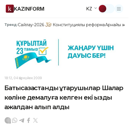
KAZINFORM
KZ
Сайлау-2026
Конституциялық реформа
Арнайы жо
Тренд:
18:12, 04 Қыркүйек 2009
Батысқазақстандық құтқарушылар Шалқар
көліне демалуға келген екі қызды
ажалдан алып қалды