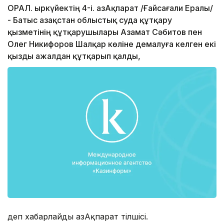
ОРАЛ. Қыркүйектің 4-і. ҚазАқпарат /Ғайсағали Ералы/
- Батыс Қазақстан облыстық суда құтқару
қызметінің құтқарушылары Азамат Сәбитов пен
Олег Никифоров Шалқар көліне демалуға келген екі
қызды ажалдан құтқарып қалды,
деп хабарлайды ҚазАқпарат тілшісі.