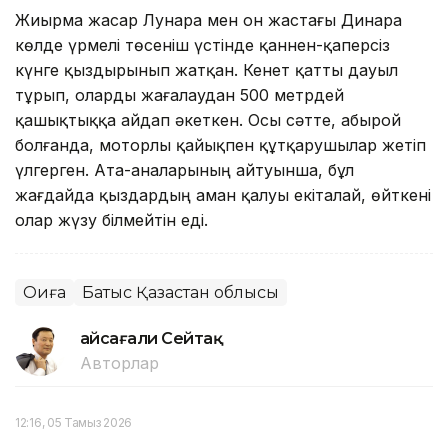
Жиырма жасар Лунара мен он жастағы Динара
көлде үрмелі төсеніш үстінде қаннен-қаперсіз
күнге қыздырынып жатқан. Кенет қатты дауыл
тұрып, оларды жағалаудан 500 метрдей
қашықтыққа айдап әкеткен. Осы сәтте, абырой
болғанда, моторлы қайықпен құтқарушылар жетіп
үлгерген. Ата-аналарының айтуынша, бұл
жағдайда қыздардың аман қалуы екіталай, өйткені
олар жүзу білмейтін еді.
Оқиға
Батыс Қазақстан облысы
Ғайсағали Сейтақ
Авторлар
12:16, 05 Тамыз 2026