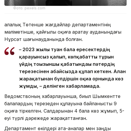
Фото: pexels.com
Қалалық Төтенше жағдайлар департаментінің
мәліметінше, қайғылы оқиға Қаратау ауданындағы
Нұрсәт шағынауданында болған.
– 2023 жылы туған бала ересектердің
қарауынсыз қалып, көпқабатты тұрғын
үйдің тоғызыншы қабатындағы пәтердің
терезесінен абайсызда құлап кеткен. Алған
жарақатынан бүлдіршін оқиға орнында көз
жұмды, – делінген хабарламада.
Ведомствоның хабарлауынша, биыл Шымкентте
балалардың терезеден құлауына байланысты 9
оқиға тіркелген. Салдарынан 4 бала көз жұмып, 5-
еуі түрлі дәрежеде жарақаттанған.
Департамент өкілдері ата-аналар мен заңды