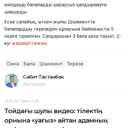
өкілдерді балаларды қараусыз қалдырмауға
шақырды.
Еске салайық, өткен жылы Шымкентте
балалардың терезеден құлауына байланысты 5
оқиға тіркелген. Салдарынан 3 бала қаза тауып, 2-
еуі
жарақаттанған.
Оқиға
Бала
Шымкент
Терезе
Сәбит Тастанбек
Авторлар
10:49, 05 Тамыз 2026
Тойдағы шулы видео: тілектің
орнына «уағыз» айтқан адамның