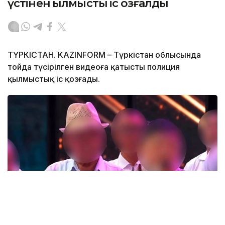
үстінен қылмыстық іс қозғалды
ТҮРКІСТАН. KAZINFORM – Түркістан облысында
тойда түсірілген видеоға қатысты полиция
қылмыстық іс қозғады.