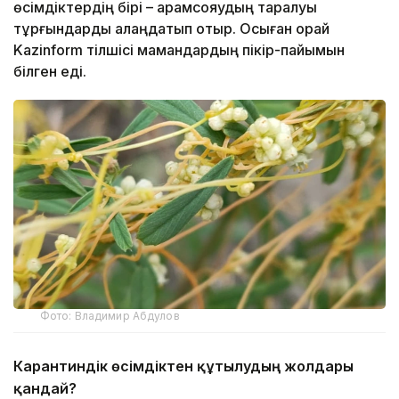
өсімдіктердің бірі – арамсояудың таралуы
тұрғындарды алаңдатып отыр. Осыған орай
Kazinform тілшісі мамандардың пікір-пайымын
білген еді.
Фото: Владимир Абдулов
Карантиндік өсімдіктен құтылудың жолдары
қандай?