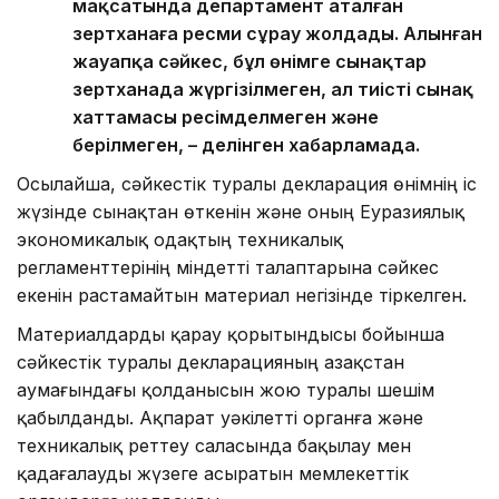
мақсатында департамент аталған
зертханаға ресми сұрау жолдады. Алынған
жауапқа сәйкес, бұл өнімге сынақтар
зертханада жүргізілмеген, ал тиісті сынақ
хаттамасы ресімделмеген және
берілмеген, – делінген хабарламада.
Осылайша, сәйкестік туралы декларация өнімнің іс
жүзінде сынақтан өткенін және оның Еуразиялық
экономикалық одақтың техникалық
регламенттерінің міндетті талаптарына сәйкес
екенін растамайтын материал негізінде тіркелген.
Материалдарды қарау қорытындысы бойынша
сәйкестік туралы декларацияның Қазақстан
аумағындағы қолданысын жою туралы шешім
қабылданды. Ақпарат уәкілетті органға және
техникалық реттеу саласында бақылау мен
қадағалауды жүзеге асыратын мемлекеттік