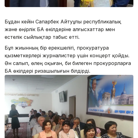
Бұдан кейін Сапарбек Айтуұлы республикалық
және өңірлік БАҚ өкілдеріне алғысхаттар мен
естелік сыйлықтар табыс етті.
Бұл жиынның бір ерекшелігі, прокуратура
қызметкерлері журналистер үшін концерт қойды.
Ән салып, өлең оқыған, би билеген прокурорларға
БАҚ өкілдері ризашылығын білдірді.