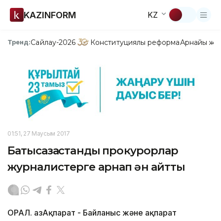
KAZINFORM
KZ
Сайлау-2026
Конституциялық реформа
Арнайы жо
Тренд:
01:51, 27 Маусым 2017
Батысқазақстандық прокурорлар
журналистерге арнап ән айтты
ОРАЛ. ҚазАқпарат - Байланыс және ақпарат