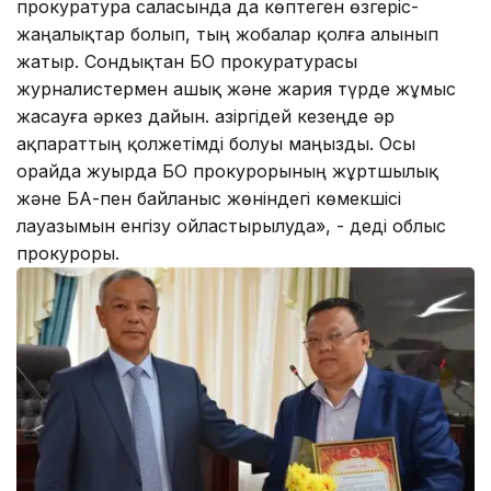
прокуратура саласында да көптеген өзгеріс-
жаңалықтар болып, тың жобалар қолға алынып
жатыр. Сондықтан БҚО прокуратурасы
журналистермен ашық және жария түрде жұмыс
жасауға әркез дайын. Қазіргідей кезеңде әр
ақпараттың қолжетімді болуы маңызды. Осы
орайда жуырда БҚО прокурорының жұртшылық
және БАҚ-пен байланыс жөніндегі көмекшісі
лауазымын енгізу ойластырылуда», - деді облыс
прокуроры.