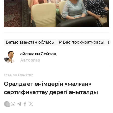
Батыс Қазақстан облысы
ҚР Бас прокуратурасы
БА
Ғайсағали Сейтақ
Авторлар
17:44, 08 Тамыз 2026
Оралда ет өнімдерін «жалған»
сертификаттау дерегі анықталды