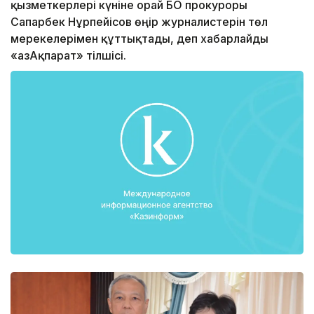
қызметкерлері күніне орай БҚО прокуроры
Сапарбек Нұрпейісов өңір журналистерін төл
мерекелерімен құттықтады, деп хабарлайды
«ҚазАқпарат» тілшісі.