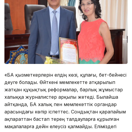
«БАҚ қызметкерлерін елдің көзі, құлағы, бет-бейнесі
деуге болады. Өйткені мемлекетте атқарылып
жатқан құқықтық реформалар, барлық жұмыстар
халыққа журналистер арқылы жетеді. Былайша
айтқанда, БАҚ халық пен мемлекеттік органдар
арасындағы көпір іспеттес. Сондықтан қарапайым
ақпараттан бастап терең талдауларға құрылған
мақалаларға дейін елеусіз қалмайды. Еліміздегі