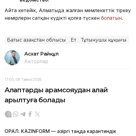
Айта кетейік, Алматыда жалған мемлекеттік тіркеу
нөмірлерін сатқан күдікті қолға түскен
болатын
.
Батыс Қазақстан облысы
Ет
Тұтынушы құқығы
Асхат Райқұл
Авторлар
17:00, 08 Тамыз 2026
Алқаптарды арамсояудан қалай
арылтуға болады
ОРАЛ. KAZINFORM — Қазіргі таңда карантиндік