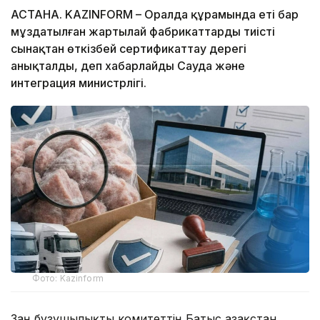
АСТАНА. KAZINFORM – Оралда құрамында еті бар
мұздатылған жартылай фабрикаттарды тиісті
сынақтан өткізбей сертификаттау дерегі
анықталды, деп хабарлайды Сауда және
интеграция министрлігі.
Фото: Kazinform
Заң бұзушылықты комитеттің Батыс Қазақстан