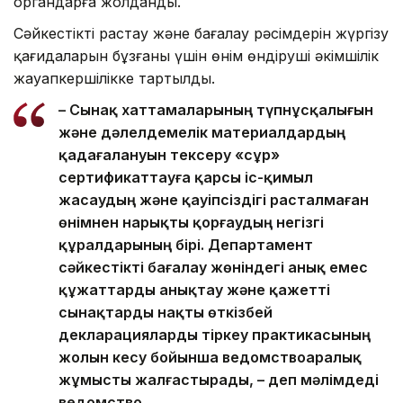
органдарға жолданды.
Сәйкестікті растау және бағалау рәсімдерін жүргізу
қағидаларын бұзғаны үшін өнім өндіруші әкімшілік
жауапкершілікке тартылды.
– Сынақ хаттамаларының түпнұсқалығын
және дәлелдемелік материалдардың
қадағалануын тексеру «сұр»
сертификаттауға қарсы іс-қимыл
жасаудың және қауіпсіздігі расталмаған
өнімнен нарықты қорғаудың негізгі
құралдарының бірі. Департамент
сәйкестікті бағалау жөніндегі анық емес
құжаттарды анықтау және қажетті
сынақтарды нақты өткізбей
декларацияларды тіркеу практикасының
жолын кесу бойынша ведомствоаралық
жұмысты жалғастырады, – деп мәлімдеді
ведомство.