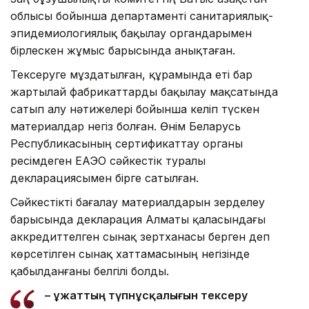
облысы бойынша департаменті санитариялық-
эпидемиологиялық бақылау органдарымен
бірлескен жұмыс барысында анықтаған.
Тексеруге мұздатылған, құрамында еті бар
жартылай фабрикаттарды бақылау мақсатында
сатып алу нәтижелері бойынша келіп түскен
материалдар негіз болған. Өнім Беларусь
Республикасының сертификаттау органы
ресімдеген ЕАЭО сәйкестік туралы
декларациясымен бірге сатылған.
Сәйкестікті бағалау материалдарын зерделеу
барысында декларация Алматы қаласындағы
аккредиттелген сынақ зертханасы берген деп
көрсетілген сынақ хаттамасының негізінде
қабылданғаны белгілі болды.
– Құжаттың түпнұсқалығын тексеру