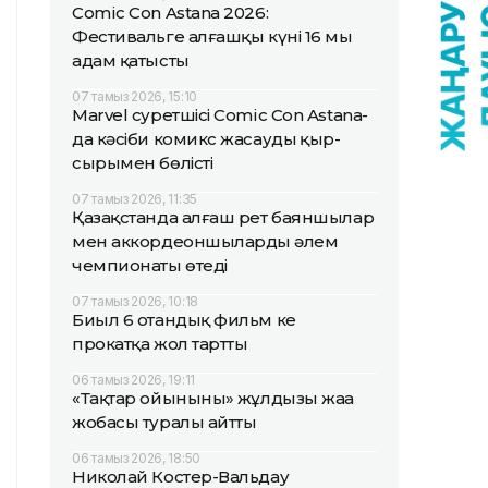
Comic Con Astana 2026:
Фестивальге алғашқы күні 16 мың
адам қатысты
07 тамыз 2026, 15:10
Marvel суретшісі Comic Con Astana-
да кәсіби комикс жасаудың қыр-
сырымен бөлісті
07 тамыз 2026, 11:35
Қазақстанда алғаш рет баяншылар
мен аккордеоншылардың әлем
чемпионаты өтеді
07 тамыз 2026, 10:18
Биыл 6 отандық фильм кең
прокатқа жол тартты
06 тамыз 2026, 19:11
«Тақтар ойынының» жұлдызы жаңа
жобасы туралы айтты
06 тамыз 2026, 18:50
Николай Костер-Вальдау