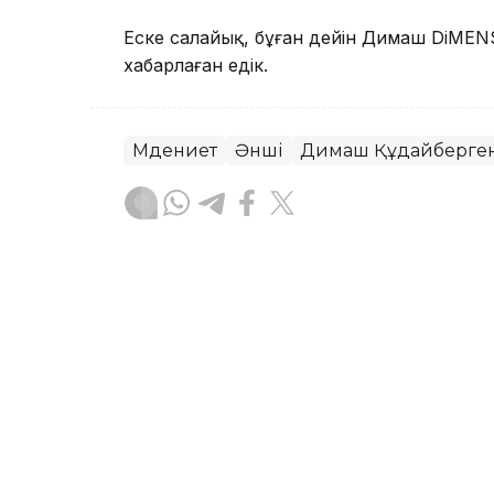
Еске салайық, бұған дейін Димаш DiMENS
хабарлаған едік.
Мәдениет
Әнші
Димаш Құдайберге
Мейірман Лес
Авторлар
22:50, 07 Тамыз 2026
Атырауда екінші рет лото