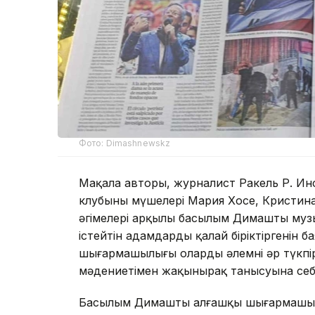
Фото: Dimashnewskz
Мақала авторы, журналист Ракель Р. И
клубының мүшелері Мария Хосе, Кристин
әңгімелері арқылы басылым Димаштың муз
істейтін адамдарды қалай біріктіргенін б
шығармашылығы оларды әлемнің әр түкпір
мәдениетімен жақынырақ танысуына себ
Басылым Димаштың алғашқы шығармашылы