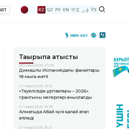
KZ
QZ
РУ
EN
中文
ق ز
ЎЗ
ORT
Тақырыпқа қатысты
08 тамыз 2026, 03:04
Димаштың Испаниядағы фанаттары
18 мыңға жетті
07 тамыз 2026, 18:10
«Тәуелсіздік ұрпақтары – 2026»
грантының иегерлері анықталды
07 тамыз 2026, 15:39
Алматыда Абай күні қалай атап
өтіледі
07 тамыз 2026, 15:21