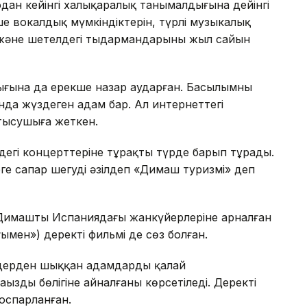
дан кейінгі халықаралық танымалдығына дейінгі
ше вокалдық мүмкіндіктерін, түрлі музыкалық
 және шетелдегі тыңдармандарының жыл сайын
ғына да ерекше назар аударған. Басылымның
да жүздеген адам бар. Ал интернеттегі
тысушыға жеткен.
лдегі концерттеріне тұрақты түрде барып тұрады.
ерге сапар шегуді әзілдеп «Димаш туризмі» деп
Димаштың Испаниядағы жанкүйерлеріне арналған
ғымен») деректі фильмі де сөз болған.
лдерден шыққан адамдарды қалай
ңызды бөлігіне айналғаны көрсетіледі. Деректі
жоспарланған.