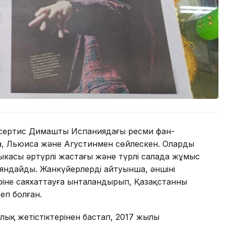
нсертис Димаштың Испаниядағы ресми фан-
а, Льюиса және Агустинмен сөйлескен. Олардың
ыкасы әртүрлі жастағы және түрлі салада жұмыс
аяндайды. Жанкүйерлердің айтуынша, әншінің
іне саяхаттауға ынталандырып, Қазақстанның
еп болған.
қ жетістіктерінен бастап, 2017 жылы