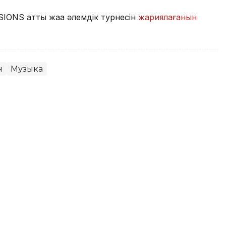
IONS атты жаңа әлемдік турнесін
жариялағанын
н
Музыка
с фестивалі өтеді