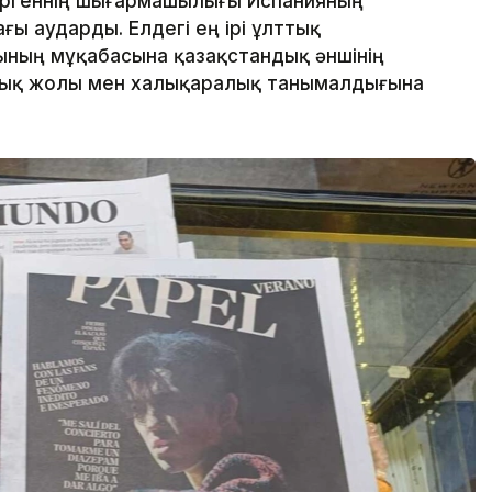
ергеннің шығармашылығы Испанияның
ы аударды. Елдегі ең ірі ұлттық
нының мұқабасына қазақстандық әншінің
лық жолы мен халықаралық танымалдығына