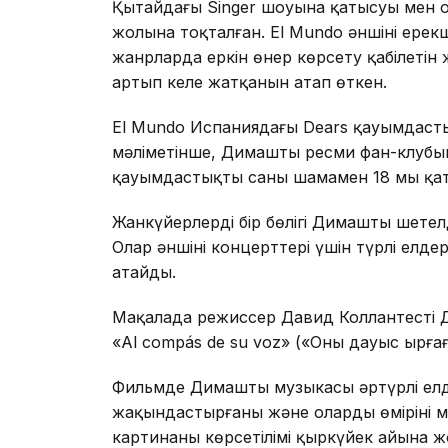
Қытайдағы Singer шоуына қатысуы мен о
жолына тоқталған. El Mundo әншінің ерек
жанрларда еркін өнер көрсету қабілетін
артып келе жатқанын атап өткен.
El Mundo Испаниядағы Dears қауымдасты
мәліметінше, Димаштың ресми фан-клубын
қауымдастықтың саны шамамен 18 мың қа
Жанкүйерлердің бір бөлігі Димаштың шете
Олар әншінің концерттері үшін түрлі елд
атайды.
Мақалада режиссер Давид Коллантестің 
«Al compás de su voz» («Оның дауыс ырға
Фильмде Димаштың музыкасы әртүрлі е
жақындастырғаны және олардың өмірінің ма
картинаның көрсетілімі қыркүйек айына 