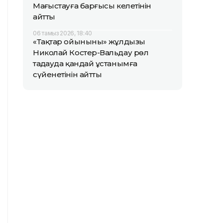
Маңғыстауға барғысы келетінін
айтты
06 тамыз 2026, 18:40
«Тақтар ойынының» жұлдызы
Николай Костер-Вальдау рөл
таңдауда қандай ұстанымға
сүйенетінін айтты