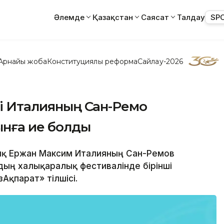
Әлемде
Қазақстан
Саясат
Талдау
SP
Арнайы жоба
Конституциялық реформа
Сайлау-2026
нші Италияның Сан-Ремо
ынға ие болды
дық Ержан Максим Италияның Сан-Ремов
ың халықаралық фестивалінде бірінші
Ақпарат» тілшісі.