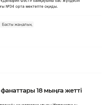
 «Дельфин Фэст» байқауының бас жүлдесін
ғы №34 орта мектепте оқиды.
Басты жаңалық
анаттары 18 мыңға жетті