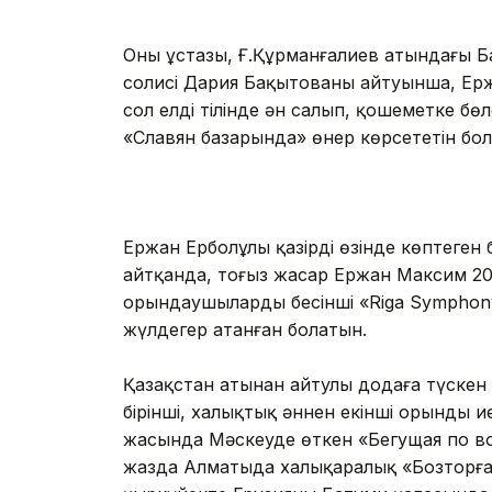
Оның ұстазы, Ғ.Құрманғалиев атындағы 
солисі Дария Бақытованың айтуынша, Ерж
сол елдің тілінде ән салып, қошеметке бө
«Славян базарында» өнер көрсететін бо
Ержан Ерболұлы қазірдің өзінде көптеген 
айтқанда, тоғыз жасар Ержан Максим 2
орындаушылардың бесінші «Riga Symphon
жүлдегер атанған болатын.
Қазақстан атынан айтулы додаға түскен
бірінші, халықтық әннен екінші орынды ие
жасында Мәскеуде өткен «Бегущая по вол
жазда Алматыда халықаралық «Бозторға