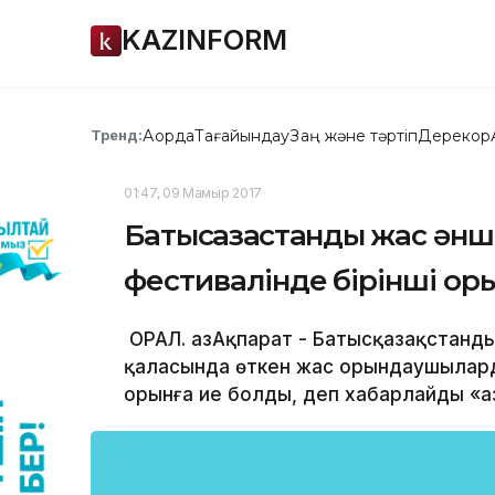
KAZINFORM
Ақорда
Тағайындау
Заң және тәртіп
Дерекқор
Тренд:
01:47, 09 Мамыр 2017
Батысқазақстандық жас ә
фестивалінде бірінші ор
ОРАЛ. ҚазАқпарат - Батысқазақстан
қаласында өткен жас орындаушылард
орынға ие болды, деп хабарлайды «Қаз