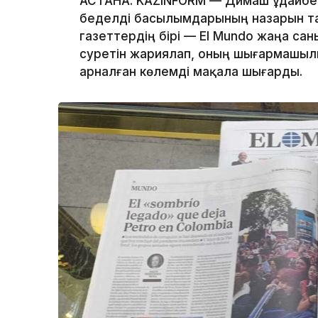
АСТАНА. KAZINFORM — Димаш Құдайб
беделді басылымдарының назарын тағ
газеттердің бірі — El Mundo жаңа са
суретін жариялап, оның шығармашы
арналған көлемді мақала шығарды.