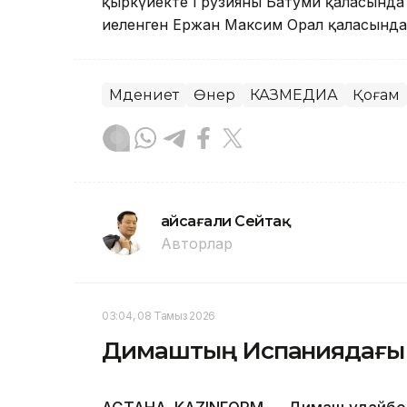
қыркүйекте Грузияның Батуми қаласында
иеленген Ержан Максим Орал қаласында
Мәдениет
Өнер
КАЗМЕДИА
Қоғам
Ғайсағали Сейтақ
Авторлар
03:04, 08 Тамыз 2026
Димаштың Испаниядағы ф