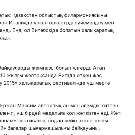
Батыс Қазақстан облыстық филармониясының
ан Италияда үлкен оркестрдің сүйемелдеуімен
ленді. Енді ол Витебскіде болатын халықаралық
лады.
байқаулардың жеңімпазы болып үлгерді. Атап
016 жылғы желтоқсанда Ригада өткен жас
y 2016» халықаралық фестивалінде үш мәрте
 Ержан Максим авторлық ән мен әлемдік хиттен
леніп, үш бірдей медальға қол жеткізген еді. Жеті
нам» фестивалінің, содан кейін өткен жылы
й» балалар шығармашылығы байқауының,