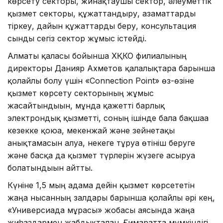
көрсету секторы, жинақтаушы сектор, әлеуметтік
қызмет секторы, құжаттандыру, азаматтарды
тіркеу, дайын құжаттарды беру, консультация
сынды сегіз сектор жұмыс істейді.
Алматы қаласы бойынша ХҚКО филиалының
директоры Данияр Ахметов қалалықтарға барынша
қолайлы болу үшін «Connection Point» өз-өзіне
қызмет көрсету секторының жұмыс
жасайтындығын, мұнда қажетті барлық
электрондық қызметті, соның ішінде бала бақшаға
кезекке қоюға, мекенжай және зейнетақы
анықтамасын алуға, некеге тұруға өтініш беруге
және басқа да қызмет түрлерін жүзеге асыруға
болатындығын айтты.
Күніне 1,5 мың адамға дейін қызмет көрсететін
жаңа нысанның залдары барынша қолайлы әрі кең,
«Универсиада мұрасы» жобасы аясында жаңа
жиһаздармен жабдықталған. Ғимаратта мүмкіндігі