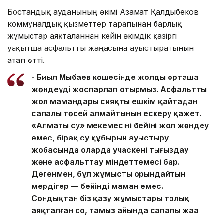
Бостандық ауданының әкімі Азамат Қалдыбеков
коммуналдық қызметтер тарапынан барлық
жұмыстар аяқталғаннан кейін әкімдік қазіргі
уақытша асфальтты жаңасына ауыстыратынын
атап өтті.
- Биыл Мыңбаев көшесінде жолды орташа
жөндеуді жоспарлап отырмыз. Асфальтты
жол мамандары сияқты ешкім қайтадан
сапалы төсей алмайтынын ескеру қажет.
«Алматы су» мекемесінің бейіні жол жөндеу
емес, бірақ су құбырын ауыстыру
жобасында оларда учаскені тығыздау
және асфальттау міндеттемесі бар.
Дегенмен, бұл жұмысты орындайтын
мердігер — бейінді маман емес.
Сондықтан біз қазу жұмыстары толық
аяқталған соң, тамыз айында сапалы жаңа