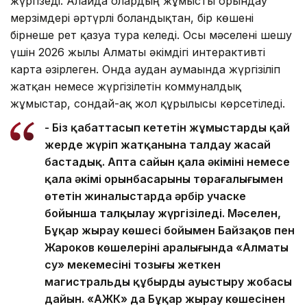
жүргізеді. Алайда олардың жұмысты орындау
мерзімдері әртүрлі болғандықтан, бір көшені
бірнеше рет қазуға тура келеді. Осы мәселені шешу
үшін 2026 жылы Алматы әкімдігі интерактивті
карта әзірлеген. Онда аудан аумағында жүргізіліп
жатқан немесе жүргізілетін коммуналдық
жұмыстар, сондай-ақ жол құрылысы көрсетіледі.
- Біз қабаттасып кететін жұмыстардың қай
жерде жүріп жатқанына талдау жасай
бастадық. Апта сайын қала әкімінің немесе
қала әкімі орынбасарының төрағалығымен
өтетін жиналыстарда әрбір учаске
бойынша талқылау жүргізіледі. Мәселен,
Бұқар жырау көшесі бойымен Байзақов пен
Жароков көшелерінің аралығында «Алматы
су» мекемесінің тозығы жеткен
магистральды құбырды ауыстыру жобасы
дайын. «АЖК» да Бұқар жырау көшесінен