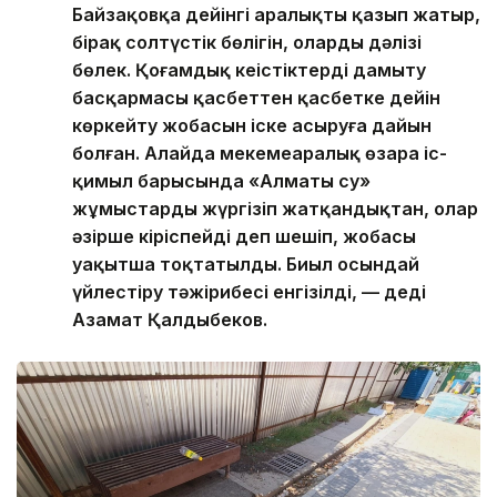
Байзақовқа дейінгі аралықты қазып жатыр,
бірақ солтүстік бөлігін, олардың дәлізі
бөлек. Қоғамдық кеңістіктерді дамыту
басқармасы қасбеттен қасбетке дейін
көркейту жобасын іске асыруға дайын
болған. Алайда мекемеаралық өзара іс-
қимыл барысында «Алматы су»
жұмыстарды жүргізіп жатқандықтан, олар
әзірше кіріспейді деп шешіп, жобасы
уақытша тоқтатылды. Биыл осындай
үйлестіру тәжірибесі енгізілді, — деді
Азамат Қалдыбеков.