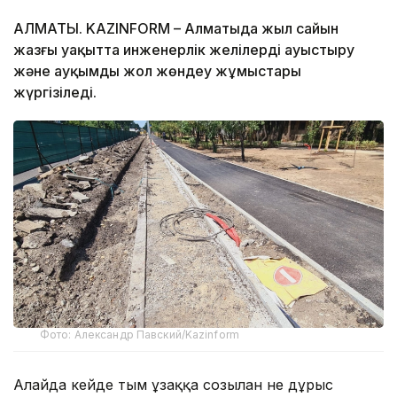
АЛМАТЫ. KAZINFORM – Алматыда жыл сайын
жазғы уақытта инженерлік желілерді ауыстыру
және ауқымды жол жөндеу жұмыстары
жүргізіледі.
Фото: Александр Павский/Kazinform
Алайда кейде тым ұзаққа созылған не дұрыс