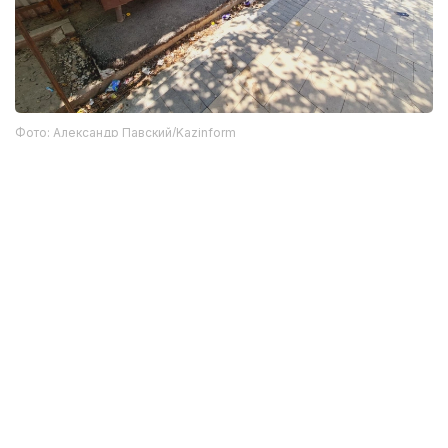
Фото: Александр Павский/Kazinform
Еске салайық, Алматыда 350 құрылыс
компаниясының лицензиясы
тоқтатылды
.
Алматы
Құрылыс
Жол
Досбол Атажан
Авторлар
01:10, 06 Тамыз 2026
Алматыда көші-қон заңнамасын