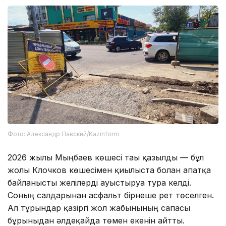
Фото: Александр Павский/Kazinform
2026 жылы Мыңбаев көшесі тағы қазылды — бұл
жолы Клочков көшесімен қиылыста болған апатқа
байланысты желілерді ауыстыруға тура келді.
Соның салдарынан асфальт бірнеше рет төселген.
Ал тұрғындар қазіргі жол жабынының сапасы
бұрынғыдан әлдеқайда төмен екенін айтты.