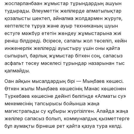
жоспарланбаған жұмыстарғ тұрғындардың ашуын
тудырады. Әлеуметтік желілерде алматылықтар
қозғалысты шектеп, айналма жолдармен жүруге,
кептелісте тұруға және ауыр техниканың шуын
естуге мәжбүр ететін жөндеу жұмыстарына жиі
реніш білдіреді. Әсіресе, сапалы жол төселіп, кейін
инженерлік желілерді ауыстыру үшін оны қайта
сыпырып, барлық жұмыстар біткен соң, сапасыз
асфальт төсеу мәселесі тұрғындар назарынан тыс
қалмайды.
Оған айқын мысалдардың бірі — Мыңбаев көшесі.
Өткен жылы Мыңбаев көшесінің Манас көшесінен
Түркебаев көшесіне дейінгі бөлігінде «Алматы су»
мекемесінің тапсырысы бойынша жаңа
магистральды су құбыры жүргізілген. Алайда жаңа
желілер сапасыз болып, коммуналдық қызметтерге
бұл аумақты бірнеше рет қайта қазуға тура келді.