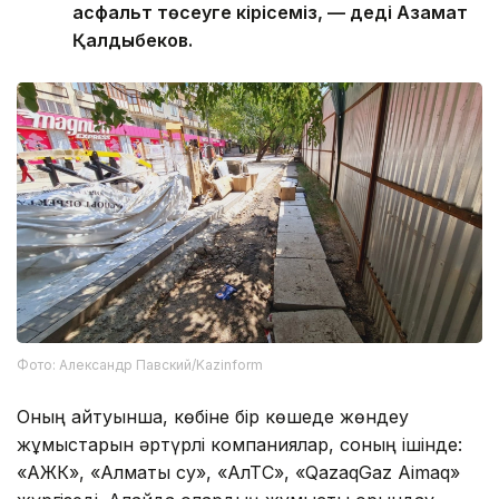
асфальт төсеуге кірісеміз, — деді Азамат
Қалдыбеков.
Фото: Александр Павский/Kazinform
Оның айтуынша, көбіне бір көшеде жөндеу
жұмыстарын әртүрлі компаниялар, соның ішінде:
«АЖК», «Алматы су», «АлТС», «QazaqGaz Aimaq»