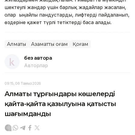
шектеулі жандар үшін барлық жағдайлар жасалған,
олар ыңғайлы пандустарды, лифтерді пайдаланып,
өздеріне қажет түрлі тетіктерді баса алады.
Алматы
Азаматтық қоғам
Қоғам
без автора
Авторлар
09:15, 06 Тамыз 2026
Алматы тұрғындары көшелердің
қайта-қайта қазылуына қатысты
шағымданды