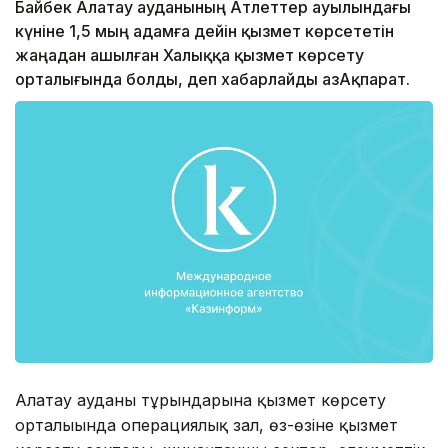
Байбек Алатау ауданының Атлеттер ауылындағы
күніне 1,5 мың адамға дейін қызмет көрсететін
жаңадан ашылған Халыққа қызмет көрсету
орталығында болды, деп хабарлайды ҚазАқпарат.
Алатау ауданы тұрғындарына қызмет көрсету
орталығында операциялық зал, өз-өзіне қызмет