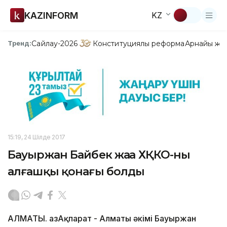
KAZINFORM
KZ
Сайлау-2026
Конституциялық реформа
Арнайы жо
Тренд:
15:19, 24 Шілде 2017
Бауыржан Байбек жаңа ХҚКО-ның
алғашқы қонағы болды
АЛМАТЫ. ҚазАқпарат - Алматы әкімі Бауыржан