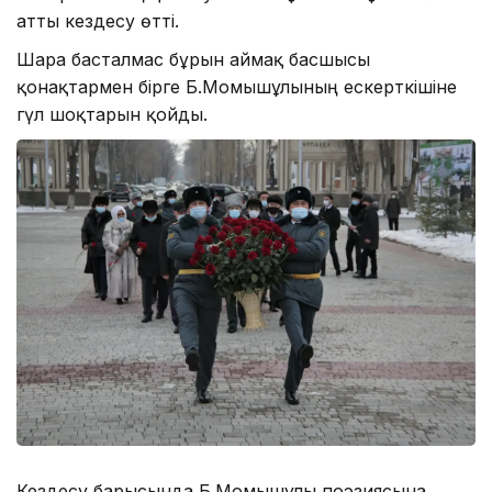
атты кездесу өтті.
Шара басталмас бұрын аймақ басшысы
қонақтармен бірге Б.Момышұлының ескерткішіне
гүл шоқтарын қойды.
Кездесу барысында Б.Момышұлы поэзиясына