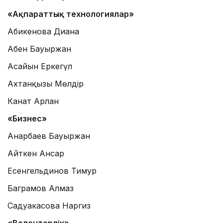
«Ақпараттық технологиялар»
Абикенова Диана
Абен Бауыржан
Асайын Еркегүл
Ахтанқызы Мөлдір
Канат Арлан
«Бизнес»
Анарбаев Бауыржан
Айткен Ансар
Есенгельдинов Тимур
Баграмов Алмаз
Садуакасова Наргиз