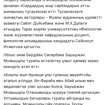
арналған «Сардардың жыр сарбаздары» атты
жинағының тұсаукесері өтті. Тұсаукесерге
жинақтың авторлары – Жуалы ауданының құрметті
азаматы Сәбит Дүйсебаев және М.Х.Дулати
атындағы Тараз өңірлік университетінің «Филология
және журналистика» кафедрасының доценті,
филология ғылымдарының кандидаты Сейсекүл
Исматова қатысты.
Облыс әкімі Бердібек Сапарбаев Бауыржан
Момышұлы туралы естеліктер ұмыт қалмау керек
екендігін атап өтті.
«Биылғы жыл бірнеше ұлы тұлғаның мерейтойы
аталып өтілуде. Әл-Фараби мен Абай ғылым мен
мәдениетке үлес қосқан болса, Бауыржан
Момышұлы Отанымызды қорғауға тікелей қатысқан.
Ұлтымыздың батырлары туралы айтқанда ең
алдымен, Момышұлы ойға оралады. Біздің