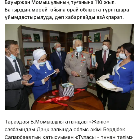
Бауыржан Момышұлының туғанына 110 жыл.
Батырдың мерейтойына орай облыста түрлі шара
ұйымдастырылуда, деп хабарлайды ҚазАқпарат.
Тараздағы Б.Момышұлы атындағы «Жеңіс»
саябағындағы Даңқ залында облыс әкімі Бердібек
Сапарбаевтың қатысуымен «Тұлғасы - тұнған тәлім»