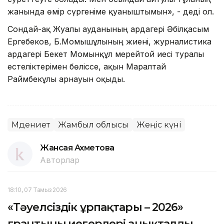
жанында өмір сүргеніме қуаныштымын», - деді ол.
Сондай-ақ Жуалы ауданының ардагері Әбілқасым
Ергебеков, Б.Момышұлының жиені, журналистика
ардагері Бекет Момынқұл мерейтой иесі туралы
естеліктерімен бөліссе, ақын Маралтай
Раймбекұлы арнауын оқыды.
Мәдениет
Жамбыл облысы
Жеңіс күні
Жансая Ахметова
Авторлар
18:10, 07 Тамыз 2026
«Тәуелсіздік ұрпақтары – 2026»
грантының иегерлері анықталды