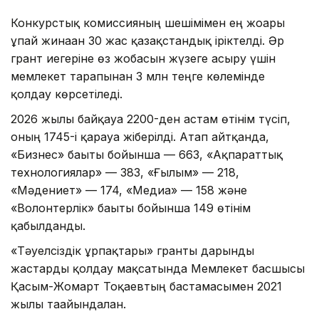
Конкурстық комиссияның шешімімен ең жоғары
ұпай жинаған 30 жас қазақстандық іріктелді. Әр
грант иегеріне өз жобасын жүзеге асыру үшін
мемлекет тарапынан 3 млн теңге көлемінде
қолдау көрсетіледі.
2026 жылы байқауға 2200-ден астам өтінім түсіп,
оның 1745-і қарауға жіберілді. Атап айтқанда,
«Бизнес» бағыты бойынша — 663, «Ақпараттық
технологиялар» — 383, «Ғылым» — 218,
«Мәдениет» — 174, «Медиа» — 158 және
«Волонтерлік» бағыты бойынша 149 өтінім
қабылданды.
«Тәуелсіздік ұрпақтары» гранты дарынды
жастарды қолдау мақсатында Мемлекет басшысы
Қасым-Жомарт Тоқаевтың бастамасымен 2021
жылы тағайындалған.