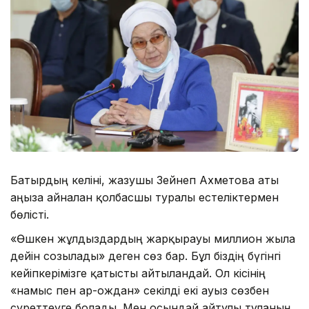
Батырдың келіні, жазушы Зейнеп Ахметова аты
аңызға айналған қолбасшы туралы естеліктермен
бөлісті.
«Өшкен жұлдыздардың жарқырауы миллион жылға
дейін созылады» деген сөз бар. Бұл біздің бүгінгі
кейіпкерімізге қатысты айтылғандай. Ол кісінің
«намыс пен ар-ождан» секілді екі ауыз сөзбен
суреттеуге болады. Мен осындай айтулы тұлғаның