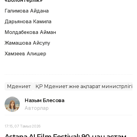
«Волонтерлік»
Галимова Айдана
Дарьянова Камила
Молдабекова Айман
Жамашова Айсулу
Хамзеев Алишер
Мәдениет
ҚР Мәдениет және ақпарат министрлігі
Назым Бөлесова
Авторлар
17:15, 07 Тамыз 2026
Astana AI Film Festival: 90-нан астам