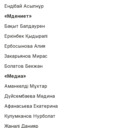
Ендібай Асылнұр
«Мәдениет»
Бақыт Балдаурен
Еркінбек Қыдырәлі
Ербосынова Алия
Закарьянов Мирас
Болатов Бекжан
«Медиа»
Аманкелді Мұхтар
Дүйсембаева Мәдина
Афанасьева Екатерина
Кулумканов Нурболат
Жанәлі Данияр