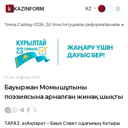
KAZINFORM
KZ
Сайлау-2026
Конституциялық реформа
Арнайы жо
Тренд:
08:38, 29 Қараша 2020
Бауыржан Момышұлының
поэзиясына арналған жинақ шықты
ТАРАЗ. ҚазАқпарат – Биыл Совет одағының батыры