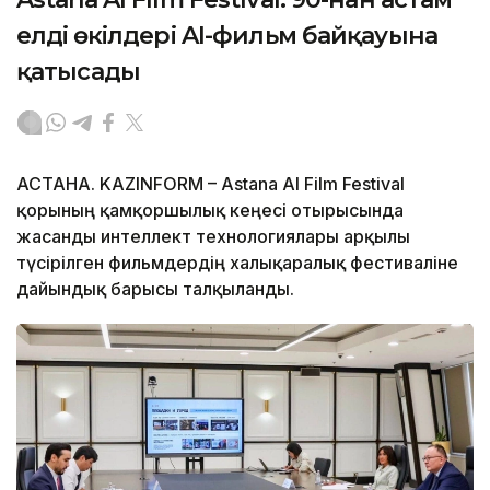
елдің өкілдері AI-фильм байқауына
қатысады
АСТАНА. KAZINFORM – Astana AI Film Festival
қорының қамқоршылық кеңесі отырысында
жасанды интеллект технологиялары арқылы
түсірілген фильмдердің халықаралық фестиваліне
дайындық барысы талқыланды.