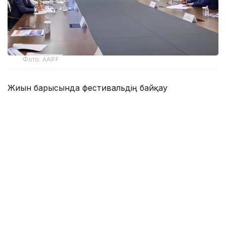
Фото: AAIFF
Жиын барысында фестивальдің байқау
бағдарламасы, оны Astana Digital Bridge
халықаралық форумы аясында өткізу және
қатысушылар мен қонақтарды қабылдауға
дайындық мәселелері қаралды.
Отырысқа қамқоршылық кеңесінің мүшелері
Қуанышбек Есекеев пен Раушан Қажыбаева,
Премьер-министрдің орынбасары – жасанды
интеллект және цифрлық даму министрі Жаслан
Мәдиев, UNI-Q Group медиахолдингінің төрағасы
Мұхамедқали Тауан, сондай-ақ фестиваль