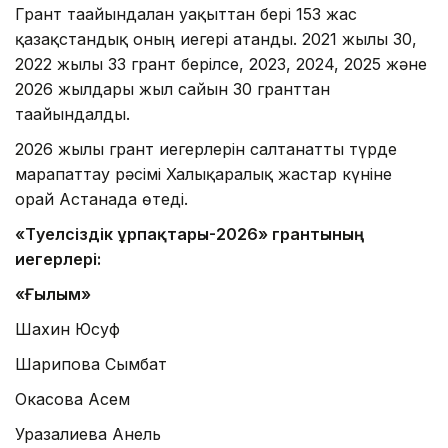
Грант тағайындалған уақыттан бері 153 жас
қазақстандық оның иегері атанды. 2021 жылы 30,
2022 жылы 33 грант берілсе, 2023, 2024, 2025 және
2026 жылдары жыл сайын 30 гранттан
тағайындалды.
2026 жылғы грант иегерлерін салтанатты түрде
марапаттау рәсімі Халықаралық жастар күніне
орай Астанада өтеді.
«Тәуелсіздік ұрпақтары-2026» грантының
иегерлері:
«Ғылым»
Шахин Юсуф
Шарипова Сымбат
Окасова Асем
Уразалиева Анель