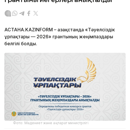
АСТАНА.KAZINFORM – Қазақстанда «Тәуелсіздік
ұрпақтары — 2026» грантының жеңімпаздары
белгілі болды.
Фото: Мәдениет және ақпарат министрлігі