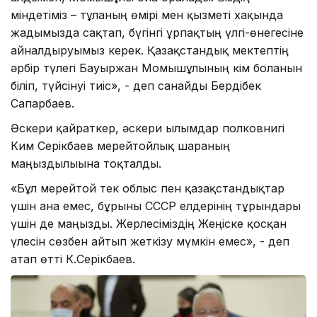
міндетіміз – тұлғаның өмірі мен қызметі хақында
жадымызда сақтап, бүгінгі ұрпақтың үлгі-өнегесіне
айналдыруымыз керек. Қазақстандық мектептің
әрбір түлегі Бауыржан Момышұлының кім болғанын
біліп, түйсінуі тиіс», - деп санайды Бердібек
Сапарбаев.
Әскери қайраткер, әскери ғылымдар полковнигі
Ким Серікбаев мерейтойлық шараның
маңыздылығына тоқталды.
«Бұл мерейтой тек облыс пен қазақстандықтар
үшін ғана емес, бұрынғы СССР елдерінің тұрғындары
үшін де маңызды. Жерлесіміздің Жеңіске қосқан
үлесін сөзбен айтып жеткізу мүмкін емес», - деп
атап өтті К.Серікбаев.