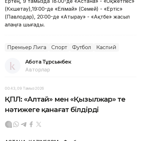
Ертең, 9 тамызда 18:00-де «Астана» - «Оқжетпес»
(Көкшетау),19:00-де «Елімай» (Семей) - «Ертіс»
(Павлодар), 20:00-де «Атырау» - «Ақтөбе» жасыл
алаңға шығады.
Премьер Лига
Спорт
Футбол
Каспий
Ақбота Тұрсынбек
Авторлар
00:43, 09 Тамыз 2026
ҚПЛ: «Алтай» мен «Қызылжар» тең
нәтижеге қанағат білдірді