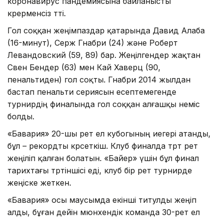
коронавирус пандемиясына байланысты
көрерменсіз өтті.
Гол соққан жеңімпаздар қатарында Давид Алаба
(16-минут), Серж Гнабри (24) және Роберт
Левандовский (59, 89) бар. Жеңілгендер жақтан
Свен Бендер (63) мен Кай Хаверц (90,
пенальтиден) гол соқты. Гнабри 2014 жылдан
бастап пенальти сериясын есептемегенде
турнирдің финалында гол соққан алғашқы неміс
болды.
«Бавария» 20-шы рет ел кубогының иегері атанды,
бұл – рекордты көрсеткіш. Клуб финалда төрт рет
жеңіліп қалған болатын. «Байер» үшін бұл финал
тарихтағы төртіншісі еді, клуб бір рет турнирде
жеңіске жеткен.
«Бавария» осы маусымда екінші титулды жеңіп
алды, бұған дейін мюнхендік команда 30-рет ел