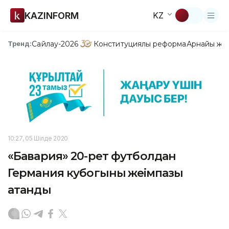
KAZINFORM
KZ
Сайлау-2026
Конституциялық реформа
Арнайы жо
Тренд:
10:27, 05 Шілде 2020
«Бавария» 20-рет футболдан
Германия кубогының жеңімпазы
атанды