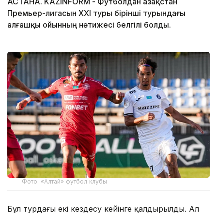
АСТАНА. KAZINFORM - Футболдан Қазақстан
Премьер-лигасын ХХІ туры бірінші турындағы
алғашқы ойынның нәтижесі белгілі болды.
Фото: «Алтай» футбол клубы
Бұл турдағы екі кездесу кейінге қалдырылды. Ал