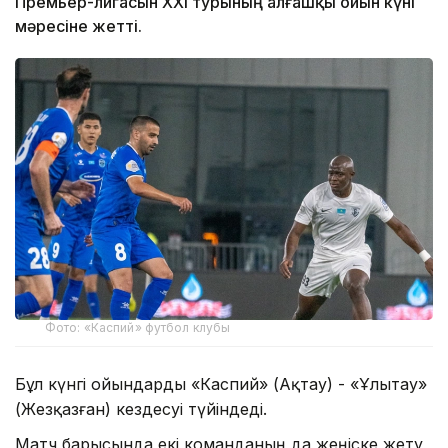
Премьер-лигасын ХХІ турының алғашқы ойын күні
мәресіне жетті.
Фото: «Каспий» футбол клубы
Бұл күнгі ойындарды «Каспий» (Ақтау) - «Ұлытау»
(Жезқазған) кездесуі түйіндеді.
Матч барысында екі команданың да жеңіске жету