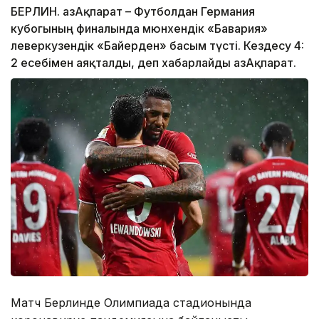
БЕРЛИН. ҚазАқпарат – Футболдан Германия
кубогының финалында мюнхендік «Бавария»
леверкузендік «Байерден» басым түсті. Кездесу 4:
2 есебімен аяқталды, деп хабарлайды ҚазАқпарат.
Матч Берлинде Олимпиада стадионында