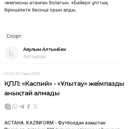
чемпионы атанған болатын. «Байер» ұлттық
біріншілікте бесінші орын алды.
Спорт
Аяулым Алтынбек
Авторлар
02:00, 09 Тамыз 2026
ҚПЛ: «Каспий» - «Ұлытау» жеңімпазды
анықтай алмады
АСТАНА. KAZINFORM - Футболдан Қазақстан