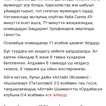
мүмкіндігі зор болды. Қарсыластар жиі шабуыл
ұйымдастырып, гол соғатын мүмкіндікті іздеді.
Нәтижесінде ақтаулық клубтан Кеба Силла 45-
минутта есеп ашса, 71-минутта жезқазғандық
командадан Бақдәулет Зульфикаров мергендік
танытты.
Осылайша командалар 1:1 есебіне қанағат білдірді.
Бұл турдағы екі кездесу кейінге қалдырылды. Ал
қалған ойындар 8 және 9 тамыз күндеріне
белгіленген. Алдымен 8 тамызда үш кездесу
өткізілсе, 9 тамызға үш ойын жоспарланған.
Айта кетсек, бұған дейін «Алтай» (Өскемен) -
«Қызылжар» (Петропавл) 2:2 есебімен тең түссе,
талдықорғандық «Алтай» Шымкенттің «Ордабасы»
клубына 0:4 есебімен
есе жіберді.