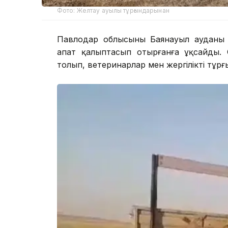
Фото: Желтау ауылы тұрғындарынан
Павлодар облысының Баянауыл ауданы 
апат қалыптасып отырғанға ұқсайды. 
толып, ветеринарлар мен жергілікті тұр