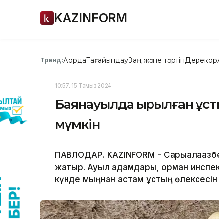
KAZINFORM
Ақорда
Тағайындау
Заң және тәртіп
Дерекқор
Тренд:
10:57, 15 Тамыз 2024
Баянауылда қырылған құс
мүмкін
ПАВЛОДАР. KAZINFORM - Сарыалақазбен 
жатыр. Ауыл адамдары, орман инспек
күнде мыңнан астам құстың өлексесін