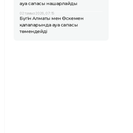
ауа сапасы нашарлайды
02 тамыз 2026, 07:15
Бүгін Алматы мен Өскемен
қалаларында ауа сапасы
төмендейді