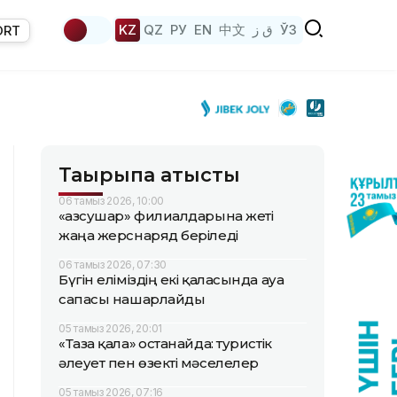
KZ
QZ
РУ
EN
中文
ق ز
ЎЗ
ORT
Тақырыпқа қатысты
06 тамыз 2026, 10:00
«Қазсушар» филиалдарына жеті
жаңа жерснаряд беріледі
06 тамыз 2026, 07:30
Бүгін еліміздің екі қаласында ауа
сапасы нашарлайды
05 тамыз 2026, 20:01
«Таза қала» Қостанайда: туристік
әлеует пен өзекті мәселелер
05 тамыз 2026, 07:16