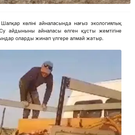
Шалқар көлінің айналасында нағыз экологиялық
Су айдынының айналасы өлген құстың жемтігіне
ғындар оларды жинап үлгере алмай жатыр.