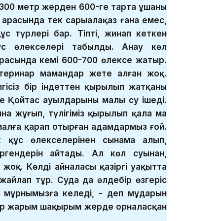
 300 метр жерден 600-ге тарта ұшаны
 арасында тек сарыалақаз ғана емес,
ұс түрлері бар. Тіпті, жинап кеткен
ұс өлекселері табылды. Анау көл
расында кемі 600-700 өлексе жатыр.
теринар мамандар жете алған жоқ.
гісіз бір індеттен қырылып жатқаны
е Қойтас ауылдарының малы су ішеді.
ына жұғып, түлігіміз қырылып қала ма
малға қарап отырған адамдармыз ғой.
 құс өлекселерінен сынама алып,
ргендерін айтады. Ал көл суынан,
жоқ. Көлдің айналасы қазіргі уақытта
жайлап тұр. Суда да әлдебір өзгеріс
с мұрнымызға келеді, - деп мұңдарын
бір жарым шақырым жерде орналасқан