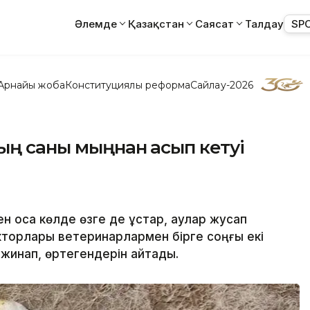
Әлемде
Қазақстан
Саясат
Талдау
SP
Арнайы жоба
Конституциялық реформа
Сайлау-2026
тың саны мыңнан асып кетуі
қоса көлде өзге де құстар, аққулар жусап
торлары ветеринарлармен бірге соңғы екі
 жинап, өртегендерін айтады.