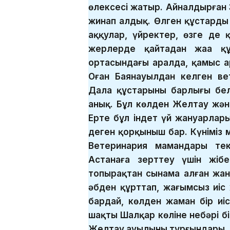
өлексесі жатыр. Айналдырған
жинап алдық. Өлген құстардың
аққулар, үйректер, өзге де қ
жерлерде қайтадан жаңа қ
ортасындағы аралда, қамыс а
Оған Баянауылдан келген ве
Дала құстарының барлығы бел
анық. Бұл көлден Желтау жән
Ертең бұл індет үй жануарлар
деген қорқыныш бар. Күніміз 
Ветеринария мамандары тек
Астанаға зерттеу үшін жібе
топырақтан сынама алған жан 
әбден құрттап, жағымсыз иіс 
бардай, көлден жаман бір иі
шақты Шалқар көліне небәрі 
Желтау ауылының тұрғындары.