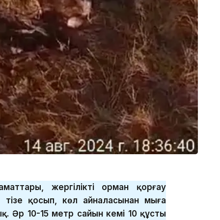
маттары, жергілікті орман қорғау
 тізе қосып, көл айналасынан мыңға
қ. Әр 10-15 метр сайын кемі 10 құстың