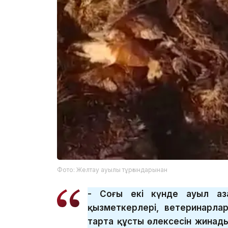
Фото: Желтау ауылы тұрғындарынан
- Соңғы екі күнде ауыл аза
қызметкерлері, ветеринарлар
тарта құстың өлексесін жинады