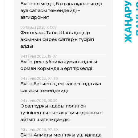
Бүгін еліміздің бір ғана қаласында
ауа сапасы төмендейді –
Қазгидромет
05 тамыз 2026, 01:08
Фототұзақ Тянь-Шань қоңыр
аюының сирек сәттерін түсіріп
алды
04 тамыз 2026, 19:37
Бүгін республика аумағындағы
орман қорында 5 өрт тіркелді
04 тамыз 2026, 07:30
Бүгін батыстың екі қаласында ауа
сапасы төмендейді
04 тамыз 2026, 00:59
Орал тұрғындары полигон
түтінінен тыныс алу қиындағанын
айтып шағымданды
03 тамыз 2026, 07:30
Бүгін Алматы мен тағы үш қалада