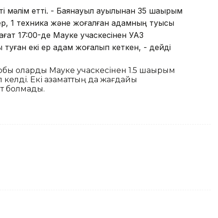
і мәлім етті. - Баянауыл ауылынан 35 шақырым
кер, 1 техника және жоғалған адамның туысы
ғат 17:00-де Мауке учаскесінен УАЗ
 туған екі ер адам жоғалып кеткен, - дейді
 тобы оларды Мауке учаскесінен 1.5 шақырым
п келді. Екі азаматтың да жағдайы
ет болмады.