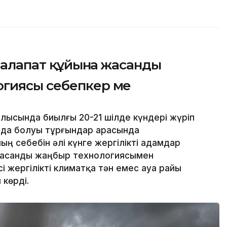
алапат құйынға жасанды
гиясы себепкер ме
ысында биылғы 20-21 шілде күндері жүріп
йда болуы тұрғындар арасында
ң себебін әлі күнге жергілікті адамдар
 жасанды жаңбыр технологиясымен
і жергілікті климатқа тән емес ауа райы
көрді.