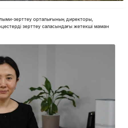
лыми-зерттеу орталығының директоры,
роцестерді зерттеу саласындағы жетекші маман