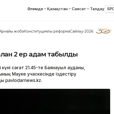
Әлемде
Қазақстан
Саясат
Талдау
SP
Арнайы жоба
Конституциялық реформа
Сайлау-2026
лған 2 ер адам табылды
 күні сағат 21.45-те Баянауыл ауданы,
ының Мауке учаскесінде іздестіру
ы pavlodarnews.kz.