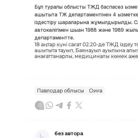
Бұл туралы облыстық ТЖД баспасөз қызмет
қашықтықта ТЖ департаментінен 4 қызмет
іздестіру шараларына жұмылдырылды. Са
автокөлігімен шыққан 1988 және 1989 жылы
департаментте.
18 қаңтар күні сағат 02.20-де ТЖД іздеу
қашықтықта тауып, Баянауыл ауылына алы
қанағаттанарлық, медициналық көмек қаж
Павлодар облысы
Оқиға
без автора