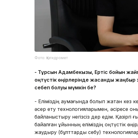
Фото: Қазгидромет
-
Тұрсын Адамбекқызы, Ертіс бойын жайп
о
ңтүстік өңірлерінде жасанды жаңбыр
себеп болуы мүмкін бе?
- Еліміздің аумағында болып жатқан кез 
әсер ету технологияларымен, әсіресе о
байланыстыру негізсіз дер едім. Қазірг
байқалған құйынның еліміздің оңтүстік 
жаудыру (бұлттарды себу) технологияла