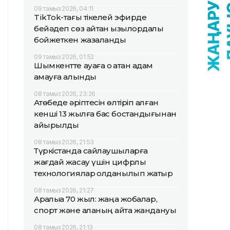
09 тамыз 2026, 04:11
TikТok-тағы тікелей эфирде
бейәдеп сөз айтқан қызылордалық
бойжеткен жазаланды
09 тамыз 2026, 01:52
Шымкентте ауаға оқ атқан адам
қамауға алынды
08 тамыз 2026, 23:26
Ақтөбеде әріптесін өлтіріп алған
кенші 13 жылға бас бостандығынан
айырылды
08 тамыз 2026, 21:53
Түркістанда сайлаушыларға
жағдай жасау үшін цифрлық
технологиялар қолданылып жатыр
08 тамыз 2026, 21:27
Арқалыққа 70 жыл: жаңа жобалар,
спорт және қаланың қайта жандануы
08 тамыз 2026, 21:13