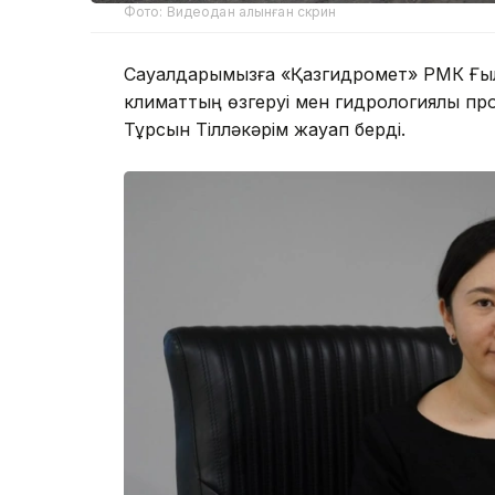
Фото: Видеодан алынған скрин
Сауалдарымызға «Қазгидромет» РМК Ғы
климаттың өзгеруі мен гидрологиялық п
Тұрсын Тілләкәрім жауап берді.