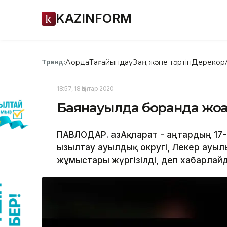
KAZINFORM
Ақорда
Тағайындау
Заң және тәртіп
Дерекқор
Тренд:
18:57, 18 Қаңтар 2020
Баянауылда боранда жоға
ПАВЛОДАР. ҚазАқпарат - Қаңтардың 17-і
Қызылтау ауылдық округі, Лекер ауыл
жұмыстары жүргізілді, деп хабарлайд