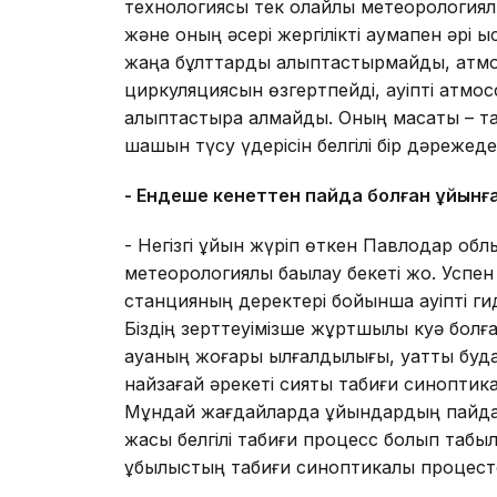
технологиясы тек қолайлы метеорологиялы
және оның әсері жергілікті аумақпен әрі қы
жаңа бұлттарды қалыптастырмайды, атм
циркуляциясын өзгертпейді, қауіпті атмо
қалыптастыра алмайды. Оның мақсаты – т
шашын түсу үдерісін белгілі бір дәрежед
- Ендеше кенеттен пайда болған құйынға
- Негізгі құйын жүріп өткен Павлодар 
метеорологиялық бақылау бекеті жоқ. Успе
станцияның деректері бойынша қауіпті гид
Біздің зерттеуімізше жұртшылық куә бол
ауаның жоғары ылғалдылығы, қуатты буд
найзағай әрекеті сияқты табиғи синоптика
Мұндай жағдайларда құйындардың пайда 
жақсы белгілі табиғи процесс болып табы
құбылыстың табиғи синоптикалық процест