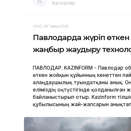
Авторлар
13:00, 08 Тамыз 2026
Павлодарда жүріп өткен 
жаңбыр жаудыру техноло
ПАВЛОДАР. KAZINFORM - Павлодар обл
өткен жойқын құйынның кенеттен па
алаңдаушылық туындатқаны анық. Оны
еліміздің оңтүстігінде қолданылған
байланыстырып отыр. Kazinform тілшіс
құбылысының жай-жапсарын анықтап 