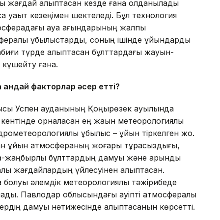
қ жағдай қалыптасқан кезде ғана қолданылады
сқа уақыт кезеңімен шектеледі. Бұл технология
осферадағы ауа ағындарының жалпы
сфералық құбылыстарды, соның ішінде құйындарды
абиғи түрде қалыптасқан бұлттардағы жауын-
е күшейту ғана.
 қандай факторлар әсер етті?
облысы Успен ауданының Қоңырөзек ауылында
н кентінде орналасқан ең жақын метеорологиялық
рометеорологиялық құбылыс – құйын тіркелген жоқ.
ған құйын атмосфераның жоғары тұрақсыздығы,
ақ-жаңбырлы бұлттардың дамуы және қарқынды
лық жағдайлардың үйлесуінен қалыптасқан.
болуы әлемдік метеорологиялық тәжірибеде
лады. Павлодар облысындағы қауіпті атмосфералық
ердің дамуы нәтижесінде қалыптасқанын көрсетті.