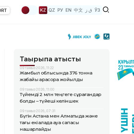
KZ
QZ
РУ
EN
中文
ق ز
ЎЗ
ORT
Тақырыпқа қатысты
09 тамыз 2026, 11:22
Жамбыл облысында 376 тонна
жабайы қарасора жойылды
09 тамыз 2026, 11:00
Түйемді 2 млн теңгеге сұрағандар
болды – түйеші келіншек
09 тамыз 2026, 07:31
Бүгін Астана мен Алматыда және
тағы екі қалада ауа сапасы
нашарлайды