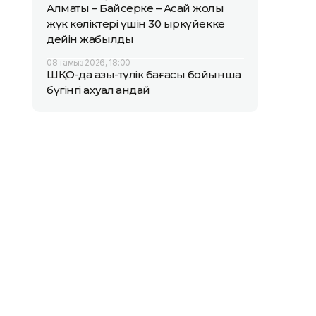
Алматы – Байсерке – Ақсай жолы
жүк көліктері үшін 30 қыркүйекке
дейін жабылды
08 тамыз 2026, 18:00
ШҚО-да азық-түлік бағасы бойынша
бүгінгі ахуал қандай