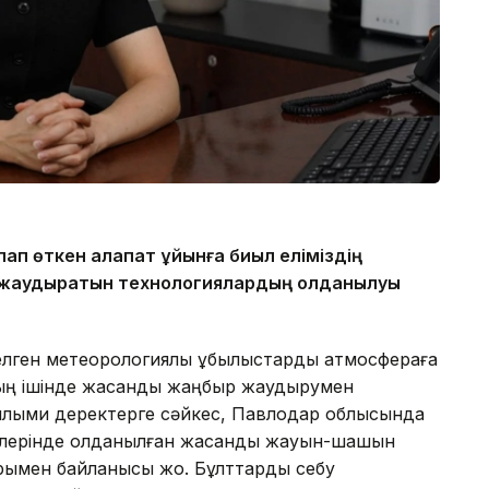
ап өткен алапат құйынға биыл еліміздің
 жаудыратын технологиялардың қолданылуы
келген метеорологиялық құбылыстарды атмосфераға
ның ішінде жасанды жаңбыр жаудырумен
і ғылыми деректерге сәйкес, Павлодар облысында
өңірлерінде қолданылған жасанды жауын-шашын
рымен байланысы жоқ. Бұлттарды себу