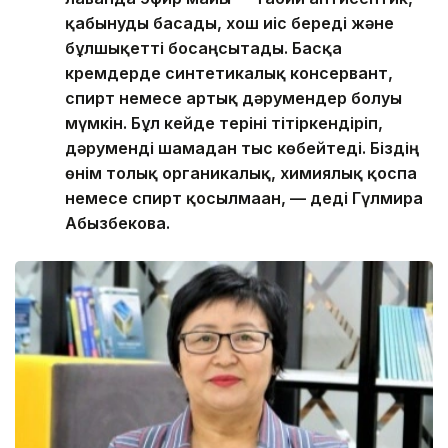
қабынуды басады, хош иіс береді және
бұлшықетті босаңсытады. Басқа
кремдерде синтетикалық консервант,
спирт немесе артық дәрумендер болуы
мүмкін. Бұл кейде теріні тітіркендіріп,
дәруменді шамадан тыс көбейтеді. Біздің
өнім толық органикалық, химиялық қоспа
немесе спирт қосылмаған, — деді Гүлмира
Абызбекова.