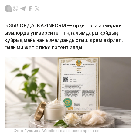
ҚЫЗЫЛОРДА. KAZINFORM — Қорқыт ата атындағы
Қызылорда университетінің ғалымдары қойдың
құйрық майынан ылғалдандырғыш крем әзірлеп,
ғылыми жетістікке патент алды.
Фото Гүлмира Абызбекованың жеке архивінен