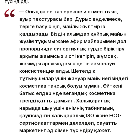
түсіндірді.
— Оның өзіне тән ерекше иісі мен тығыз,
ауыр текстурасы бар. Дұрыс өңделмесе,
теріге баяу сіңіп, майлы жылтыр із
қалдырады. Біздің ғалымдар құйрық майын
жүзім тұқымы және эфир майларымен дәл
пропорцияда синергиялық түрде біріктіру
арқылы жағымсыз иісті кетіріп, жұмсақ,
жағымды әрі жылдам сіңетін заманауи
консистенция алды. Шетелдік
тұтынушылар үшін жануар майы негізіндегі
косметика таңсық болуы мүмкін. Өйткені
батыс елдерінде вегандық косметика
тренді қатты дамыған. Халықаралық
нарыққа шығу үшін өнімнің табиғилығын,
қауіпсіздігін халықаралық ISO және ECO-
сертификаттармен дәлелдеп, сауатты
маркетинг әдісімен түсіндіру қажет.