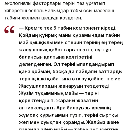
экологиялық факторлары теріні тез құрғатып
жіберетіні белгілі. Ғалымдар тобы осы мәселені
табиғи жолмен шешуді көздеген.
— Кремге тек 5 табиғи компонент кіреді.
Қойдың құйрық майы құрамындағы табиғи
май қышқылы мен стерин терінің ең терең
жасушалық қабаттарына өтіп, су-тұз
балансын қалпына келтіретіні
дәлелденген. Ол теріні ылғалдандырып
қана қоймай, басқа да пайдалы заттарды
терінің ішкі қабатына өткізу қабілетіне ие.
Жасушалардың жаңаруын тездетеді.
Жүзім тұқымының майы — теріні
қоректендіріп, жараны жазатын
антиоксидант. Ара балауызы кремнің
жұмсақ құрылымын түзіп, теріні сыртқы
жел мен суықтан қорғайды. Жалбыз және
лаванда эфир майы — табиғи антисептик,