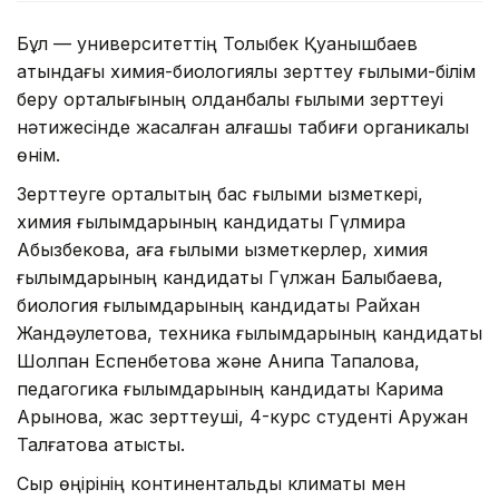
Бұл — университеттің Толыбек Қуанышбаев
атындағы химия-биологиялық зерттеу ғылыми-білім
беру орталығының қолданбалы ғылыми зерттеуі
нәтижесінде жасалған алғашқы табиғи органикалық
өнім.
Зерттеуге орталықтың бас ғылыми қызметкері,
химия ғылымдарының кандидаты Гүлмира
Абызбекова, аға ғылыми қызметкерлер, химия
ғылымдарының кандидаты Гүлжан Балықбаева,
биология ғылымдарының кандидаты Райхан
Жандәулетова, техника ғылымдарының кандидаты
Шолпан Еспенбетова және Анипа Тапалова,
педагогика ғылымдарының кандидаты Карима
Арынова, жас зерттеуші, 4-курс студенті Аружан
Талғатова қатысты.
Сыр өңірінің континентальды климаты мен