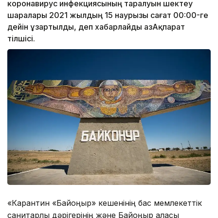
коронавирус инфекциясының таралуын шектеу
шаралары 2021 жылдың 15 наурызы сағат 00:00-ге
дейін ұзартылды, деп хабарлайды ҚазАқпарат
тілшісі.
«Карантин «Байқоңыр» кешенінің бас мемлекеттік
санитарлық дәрігерінің және Байқоңыр қаласы