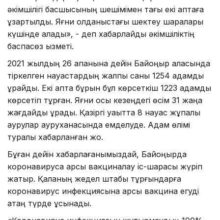
әкімшілігі басшысының шешімімен тағы екі аптаға
ұзартылды. Яғни қолданыстағы шектеу шаралары
күшінде қалады», - деп хабарлайды әкімшіліктің
баспасөз қызметі.
2021 жылдың 26 ақпанына дейін Байқоңыр қаласында
тіркелген науқастардың жалпы саны 1254 адамды
құрайды. Екі апта бұрын бұл көрсеткіш 1223 адамды
көрсетіп тұрған. Яғни осы кезеңдегі өсім 31 жаңа
жағдайды құрады. Қазіргі уақытта 8 науқас жұқпалы
аурулар ауруханасында емделуде. Адам өлімі
туралы хабарланған жоқ.
Бұған дейін хабарлағанымыздай, Байқоңырда
коронавирусқа қарсы вакциналау іс-шарасы жүріп
жатыр. Қаланың жедел штабы тұрғындарға
коронавирус инфекциясына қарсы вакцина егуді
қатаң түрде ұсынады.