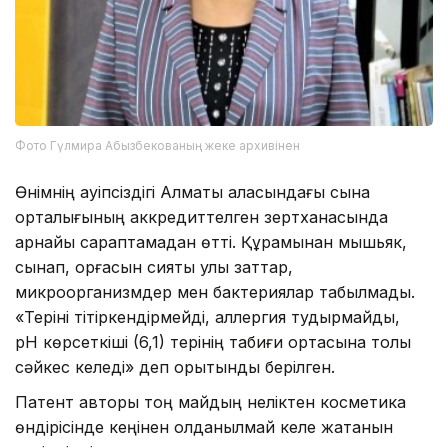
Фото Гүлмира Абызбекованың жеке архивінен
Өнімнің қауіпсіздігі Алматы қаласындағы сынақ
орталығының аккредиттелген зертханасында
арнайы сараптамадан өтті. Құрамынан мышьяк,
сынап, қорғасын сияқты улы заттар,
микроорганизмдер мен бактериялар табылмады.
«Теріні тітіркендірмейді, аллергия тудырмайды,
pH көрсеткіші (6,1) терінің табиғи ортасына толық
сәйкес келеді» деп қорытынды берілген.
Патент авторы тоң майдың неліктен косметика
өндірісінде кеңінен қолданылмай келе жатқанын