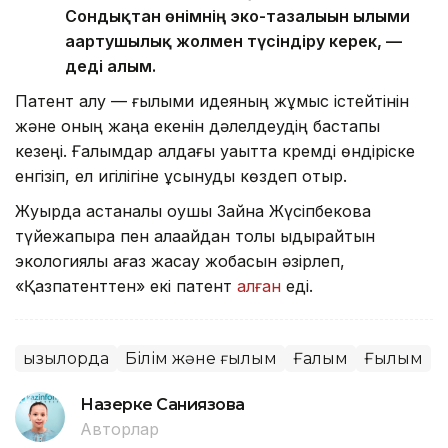
Сондықтан өнімнің эко-тазалығын ғылыми
ағартушылық жолмен түсіндіру керек, —
деді ғалым.
Патент алу — ғылыми идеяның жұмыс істейтінін
және оның жаңа екенін дәлелдеудің бастапқы
кезеңі. Ғалымдар алдағы уақытта кремді өндіріске
енгізіп, ел игілігіне ұсынуды көздеп отыр.
Жуырда астаналық оқушы Зайна Жүсіпбекова
түйежапырақ пен қалақайдан толық ыдырайтын
экологиялық қағаз жасау жобасын әзірлеп,
«Қазпатенттен» екі патент
алған
еді.
Қызылорда
Білім және ғылым
Ғалым
Ғылым
Назерке Саниязова
Авторлар