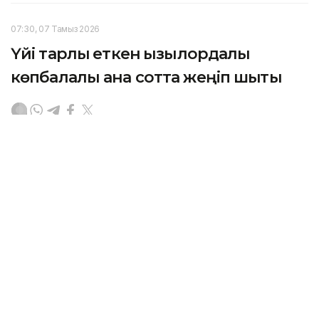
07:30, 07 Тамыз 2026
Үйі тарлық еткен қызылордалық
көпбалалы ана сотта жеңіп шықты
ҚЫЗЫЛОРДА. KAZINFORM — Қызылорда облысының
мамандандырылған ауданаралық әкімшілік соты
көпбалалы ананың тұрғын үй құқығын қорғады.