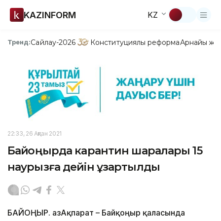
KAZINFORM
KZ
Сайлау-2026
Конституциялық реформа
Арнайы жо
Тренд:
22:33, 26 Ақпан 2021
Байқоңырда карантин шаралары 15
наурызға дейін ұзартылды
БАЙҚОҢЫР. ҚазАқпарат – Байқоңыр қаласында