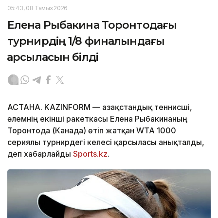
05:43, 08 Тамыз 2026
Елена Рыбакина Торонтодағы
турнирдің 1/8 финалындағы
қарсыласын білді
АСТАНА. KAZINFORM — Қазақстандық теннисші,
әлемнің екінші ракеткасы Елена Рыбакинаның
Торонтода (Канада) өтіп жатқан WTA 1000
сериялы турнирдегі келесі қарсыласы анықталды,
деп хабарлайды
Sports.kz
.