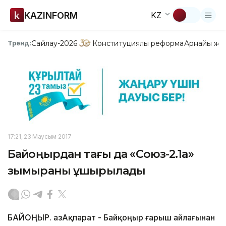
KAZINFORM
KZ
Сайлау-2026
Конституциялық реформа
Арнайы жо
Тренд:
17:21, 23 Маусым 2017
Байқоңырдан тағы да «Союз-2.1а»
зымыраны ұшырылады
БАЙҚОҢЫР. ҚазАқпарат - Байқоңыр ғарыш айлағынан