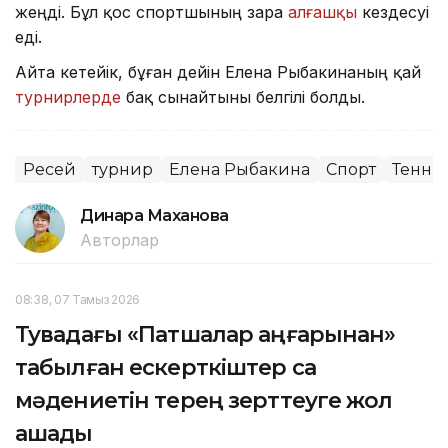
жеңді. Бұл қос спортшының өзара
алғашқы
кездесуі
еді.
Айта кетейік, бұған дейін Елена Рыбакинаның қай
турнирлерде
бақ сынайтыны белгілі болды.
Ресей
турнир
Елена Рыбакина
Спорт
Тенни
Динара Маханова
Авторлар
08:38, 07 Тамыз 2026
Тувадағы «Патшалар аңғарынан»
табылған ескерткіштер сақ
мәдениетін терең зерттеуге жол
ашады