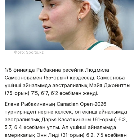
Фото: Sports.kz
1/8 финалда Рыбакина ресейлік Людмила
Самсоновамен (55-орын) кездеседі. Самсонова
үшінші айналымда австралиялық Майя Джойнтты
(75-орын) 7:5, 6:7, 6:2 есебімен жеңді.
Елена Рыбакинаның Canadian Open-2026
турниріндегі өнеріне келсек, ол екінші айналымда
австралиялық Дарья Касаткинаны (61-орын) 6:3,
5:7, 6:4 есебімен ұтты. Ал үшінші айналымда
америкалық Энн Лиді (31-орын) 6:2, 7:5 есебімен