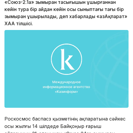
«Союз-2.1а» зымыран тасығышын ұшырғаннан
кейін тура бір айдан кейін осы сыныптағы тағы бір
зымыран ұшырылады, деп хабарлады «ҚазАқпарат»
ХАА тілшісі.
Роскосмос баспасөз қызметінің ақпаратына сәйкес
осы жылғы 14 шілдеде Байқоңыр ғарыш