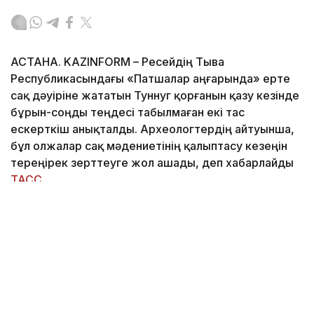
АСТАНА. KAZINFORM – Ресейдің Тыва
Республикасындағы «Патшалар аңғарында» ерте
сақ дәуіріне жататын Туннуг қорғанын қазу кезінде
бұрын-соңды теңдесі табылмаған екі тас
ескерткіш анықталды. Археологтердің айтуынша,
бұл олжалар сақ мәдениетінің қалыптасу кезеңін
тереңірек зерттеуге жол ашады, деп хабарлайды
ТАСС
.