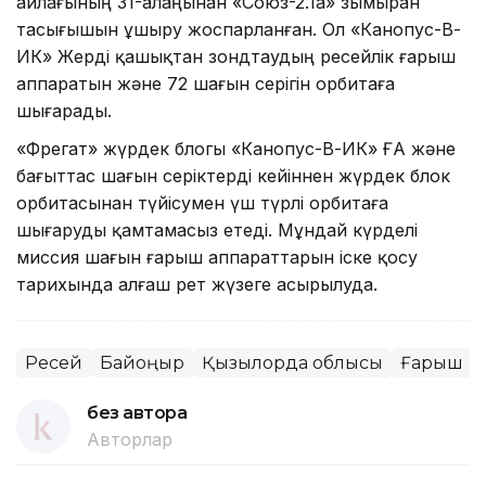
айлағының 31-алаңынан «Союз-2.1а» зымыран
тасығышын ұшыру жоспарланған. Ол «Канопус-В-
ИК» Жерді қашықтан зондтаудың ресейлік ғарыш
аппаратын және 72 шағын серігін орбитаға
шығарады.
«Фрегат» жүрдек блогы «Канопус-В-ИК» ҒА және
бағыттас шағын серіктерді кейіннен жүрдек блок
орбитасынан түйісумен үш түрлі орбитаға
шығаруды қамтамасыз етеді. Мұндай күрделі
миссия шағын ғарыш аппараттарын іске қосу
тарихында алғаш рет жүзеге асырылуда.
Ресей
Байқоңыр
Қызылорда облысы
Ғарыш
без автора
Авторлар