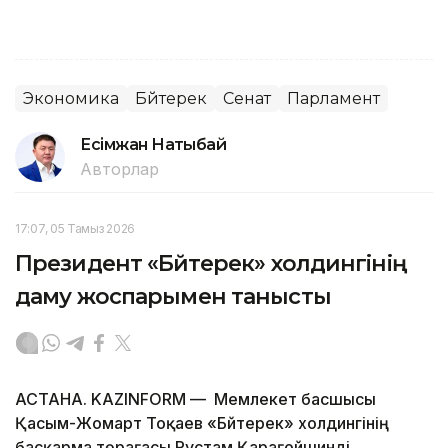
Экономика
Бәйтерек
Сенат
Парламент
Есімжан Нақтыбай
Авторлар
17:07, 05 Тамыз 2026
Президент «Бәйтерек» холдингінің
даму жоспарымен танысты
АСТАНА. KAZINFORM — Мемлекет басшысы
Қасым-Жомарт Тоқаев «Бәйтерек» холдингінің
басқарма төрағасы Рустам Қарағойшинді