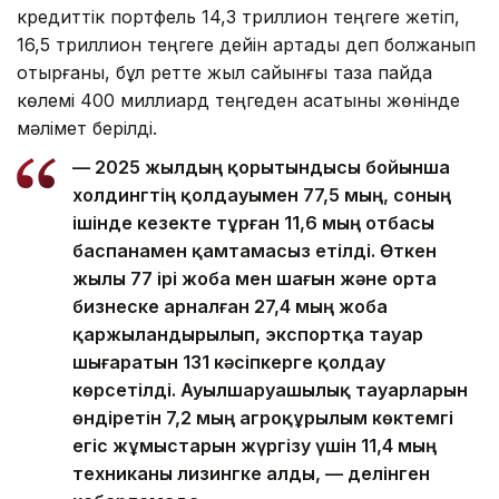
кредиттік портфель 14,3 триллион теңгеге жетіп,
16,5 триллион теңгеге дейін артады деп болжанып
отырғаны, бұл ретте жыл сайынғы таза пайда
көлемі 400 миллиард теңгеден асатыны жөнінде
мәлімет берілді.
— 2025 жылдың қорытындысы бойынша
холдингтің қолдауымен 77,5 мың, соның
ішінде кезекте тұрған 11,6 мың отбасы
баспанамен қамтамасыз етілді. Өткен
жылы 77 ірі жоба мен шағын және орта
бизнеске арналған 27,4 мың жоба
қаржыландырылып, экспортқа тауар
шығаратын 131 кәсіпкерге қолдау
көрсетілді. Ауылшаруашылық тауарларын
өндіретін 7,2 мың агроқұрылым көктемгі
егіс жұмыстарын жүргізу үшін 11,4 мың
техниканы лизингке алды, — делінген