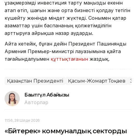
ұзақмерзімді инвестиция тарту маңызды екенін
атап өтіп, шағын және орта бизнесті қолдау тетігін
күшейту жөнінде міндет жүктеді. Сонымен қатар
азаматтар үшін баспананың қолжетімділігін
арттыруға айрықша назар аударды.
Айта кетейік, бұған дейін Президент Пашинянды
Армения Премьер-министрі лауазымына қайта
тағайындалуымен
құттықтағанын
жаздық.
Қазақстан Президенті
Қасым-Жомарт Тоқаев
Э
Бақытгүл Абайқызы
Авторлар
11:56, 28 Шілде 2026
«Бәйтерек» коммуналдық секторды