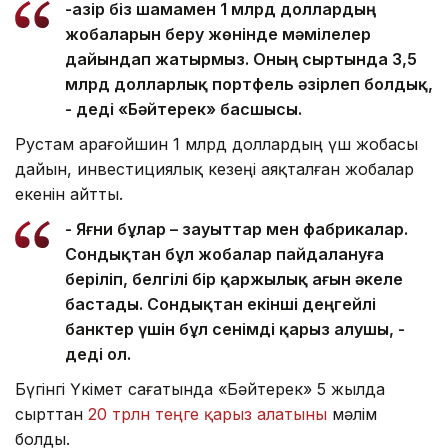
-Қазір біз шамамен 1 млрд доллардың
жобаларын беру жөнінде мәмілелер
дайындап жатырмыз. Оның сыртында 3,5
млрд долларлық портфель әзірлеп болдық,
- деді «Бәйтерек» басшысы.
Рустам Қарағойшин 1 млрд доллардың үш жобасы
дайын, инвестициялық кезеңі аяқталған жобалар
екенін айтты.
- Яғни бұлар – зауыттар мен фабрикалар.
Сондықтан бұл жобалар пайдалануға
беріліп, белгілі бір қаржылық ағын әкеле
бастады. Сондықтан екінші деңгейлі
банктер үшін бұл сенімді қарыз алушы, -
деді ол.
Бүгінгі Үкімет сағатында «Бәйтерек» 5 жылда
сырттан
20 трлн теңге қарыз алатыны
мәлім
болды.