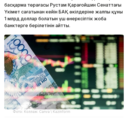
басқарма төрағасы Рустам Қарағойшин Сенаттағы
Үкімет сағатынан кейін БАҚ өкілдеріне жалпы құны
1 млрд доллар болатын үш өнеркәсіптік жоба
банктерге берілетінін айтты.
Фото: Коллаж: Canva \ Kazinform