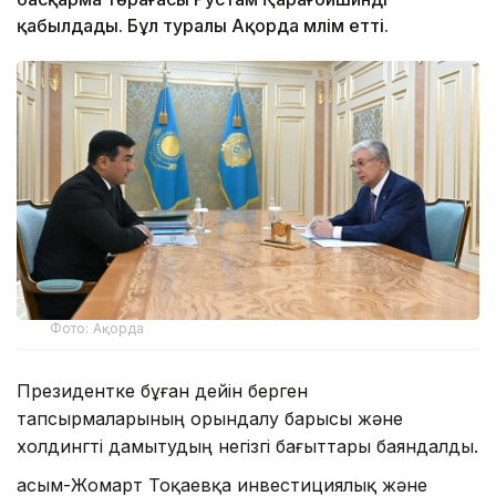
қабылдады. Бұл туралы Ақорда мәлім етті.
Фото: Ақорда
Президентке бұған дейін берген
тапсырмаларының орындалу барысы және
холдингті дамытудың негізгі бағыттары баяндалды.
Қасым-Жомарт Тоқаевқа инвестициялық және