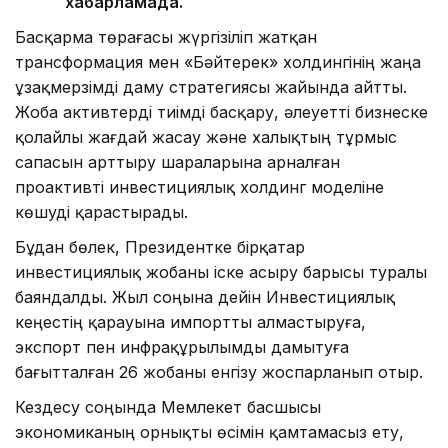
хабарламада.
Басқарма төрағасы жүргізіліп жатқан
трансформация мен «Бәйтерек» холдингінің жаңа
ұзақмерзімді даму стратегиясы жайында айтты.
Жоба активтерді тиімді басқару, әлеуетті бизнеске
қолайлы жағдай жасау және халықтың тұрмыс
сапасын арттыру шараларына арналған
проактивті инвестициялық холдинг моделіне
көшуді қарастырады.
Бұдан бөлек, Президентке бірқатар
инвестициялық жобаны іске асыру барысы туралы
баяндалды. Жыл соңына дейін Инвестициялық
кеңестің қарауына импортты алмастыруға,
экспорт пен инфрақұрылымды дамытуға
бағытталған 26 жобаны енгізу жоспарланып отыр.
Кездесу соңында Мемлекет басшысы
экономиканың орнықты өсімін қамтамасыз ету,