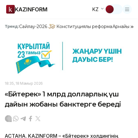
KAZINFORM
KZ
Сайлау-2026
Конституциялық реформа
Арнайы жо
Тренд:
18:35, 18 Мамыр 2026
«Бәйтерек» 1 млрд долларлық үш
дайын жобаны банктерге береді
АСТАНА. KAZINFORM – «Бәйтерек» холдингінің