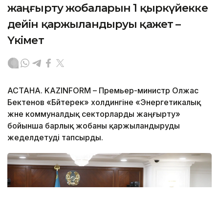
жаңғырту жобаларын 1 қыркүйекке
дейін қаржыландыруы қажет –
Үкімет
АСТАНА. KAZINFORM – Премьер-министр Олжас
Бектенов «Бәйтерек» холдингіне «Энергетикалық
және коммуналдық секторларды жаңғырту»
бойынша барлық жобаны қаржыландыруды
жеделдетуді тапсырды.