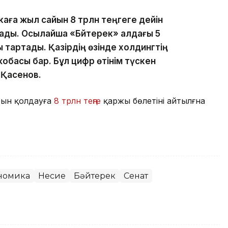
аға жыл сайын 8 трлн теңгеге дейін
ады. Осылайша «Бәйтерек» алдағы 5
тартады. Қазірдің өзінде холдингтің
жобасы бар. Бұл цифр өтінім түскен
 Қасенов.
рын қолдауға
8 трлн теңге
қаржы бөлетіні айтылғна
номика
Несие
Бәйтерек
Сенат