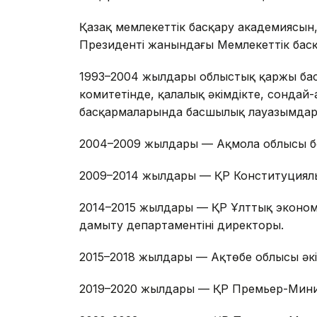
Қазақ мемлекеттік басқару академиясын,
Президенті жанындағы Мемлекеттік басқа
1993–2004 жылдары облыстық қаржы ба
комитетінде, қалалық әкімдікте, сонда
басқармаларында басшылық лауазымдард
2004–2009 жылдары — Ақмола облысы бо
2009–2014 жылдары — ҚР Конституциялық Ке
2014–2015 жылдары — ҚР Ұлттық экономик
дамыту департаментінің директоры.
2015–2018 жылдары — Ақтөбе облысы әкім
2019–2020 жылдары — ҚР Премьер-Министр