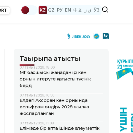
KZ
QZ
РУ
EN
中文
ق ز
ЎЗ
ORT
Тақырыпқа қатысты
07 тамыз 2026, 18:06
ҚМГ басшысы жаңадан ірі кен
орнын игеруге қатысты түсінік
берді
07 тамыз 2026, 16:50
Елдегі Ақсоран кен орнында
вольфрам өндіру 2028 жылға
жоспарланған
07 тамыз 2026, 11:08
Елімізде бір апта ішінде әлеуметтік