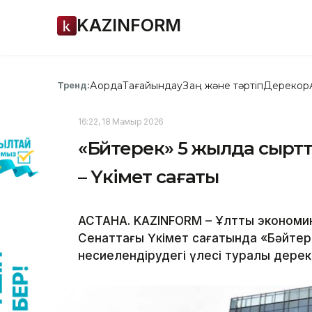
KAZINFORM
Ақорда
Тағайындау
Заң және тәртіп
Дерекқор
Тренд:
16:22, 18 Мамыр 2026
«Бәйтерек» 5 жылда сыртт
– Үкімет сағаты
АСТАНА. KAZINFORM – Ұлттық экономи
Сенаттағы Үкімет сағатында «Бәйтер
несиелендірудегі үлесі туралы дерек