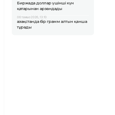
Биржада доллар үшінші күн
қатарынан арзандады
06 тамыз 2026, 13:10
Қазақстанда бір грамм алтын қанша
тұрады