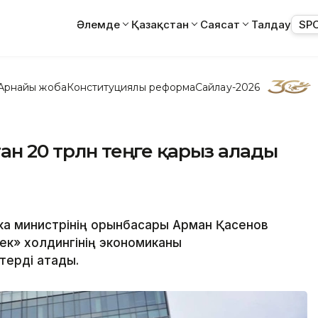
Әлемде
Қазақстан
Саясат
Талдау
SP
Арнайы жоба
Конституциялық реформа
Сайлау-2026
ан 20 трлн теңге қарыз алады
ка министрінің орынбасары Арман Қасенов
ек» холдингінің экономиканы
терді атады.