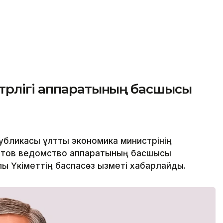
трлігі аппаратының басшысы
бликасы ұлттық экономика министрінің
метов ведомство аппаратының басшысы
 Үкіметтің баспасөз қызметі хабарлайды.