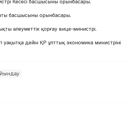
трі Кеңсесі басшысының орынбасары.
аты басшысының орынбасары.
қты әлеуметтік қорғау вице-министрі.
і уақытқа дейін ҚР ұлттық экономика министрінің
айындау