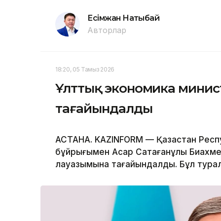
Есімжан Нақтыбай
Авторлар
18:20, 05 Тамыз 2026
Ұлттық экономика минис
тағайындалды
АСТАНА. KAZINFORM — Қазақстан Респу
бұйрығымен Асқар Сақтағанұлы Биах
лауазымына тағайындалды. Бұл туралы