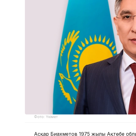
Фото: Үкімет
Асқар Биахметов 1975 жылы Ақтөбе облы