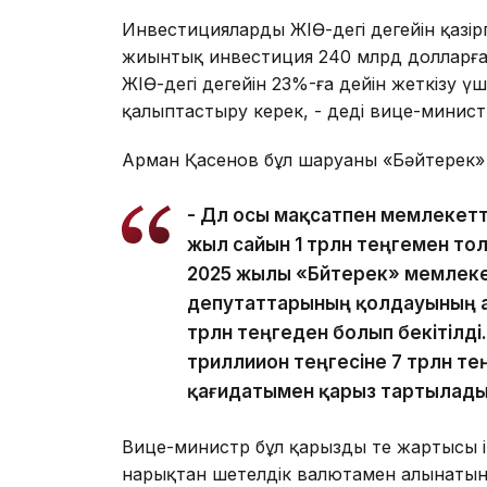
Инвестициялардың ЖІӨ-дегі деңгейін қазір
жиынтық инвестиция 240 млрд долларға 
ЖІӨ-дегі деңгейін 23%-ға дейін жеткізу
қалыптастыру керек, - деді вице-минист
Арман Қасенов бұл шаруаны «Бәйтерек» 
- Дәл осы мақсатпен мемлекет
жыл сайын 1 трлн теңгемен то
2025 жылы «Бәйтерек» мемлеке
депутаттарының қолдауының а
трлн теңгеден болып бекітілді
триллиион теңгесіне 7 трлн те
қағидатымен қарыз тартылады, 
Вице-министр бұл қарыздың тең жартысы 
нарықтан шетелдік валютамен алынатыны