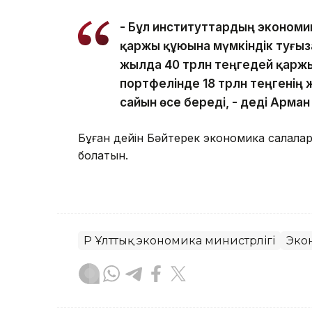
- Бұл институттардың экономик
қаржы құюына мүмкіндік туғыз
жылда 40 трлн теңгедей қаржы 
портфелінде 18 трлн теңгенің 
сайын өсе береді, - деді Арман
Бұған дейін Бәйтерек экономика салала
болатын.
ҚР Ұлттық экономика министрлігі
Эко