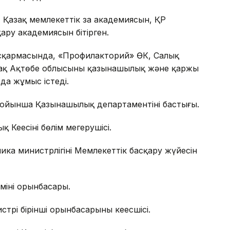
 Қазақ мемлекеттік заң академиясын, ҚР
ру академиясын бітірген.
сқармасында, «Профилакторий» ӨК, Салық
й-ақ Ақтөбе облысының қазынашылық және қаржы
а жұмыс істеді.
йынша Қазынашылық департаментінің бастығы.
ңесінің бөлім меңгерушісі.
а министрлігінің Мемлекеттік басқару жүйесін
інің орынбасары.
і бірінші орынбасарының кеңесшісі.