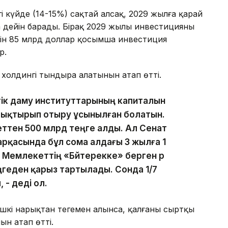
гі күйде (14-15%) сақтай алсақ, 2029 жылға қарай
дейін барады. Бірақ 2029 жылы инвестицияның
 үшін 85 млрд доллар қосымша инвестиция
р.
холдингі тындыра алатынын атап өтті.
тік даму институттарының капиталын
лықтырып отыру ұсынылған болатын.
ттен 500 млрд теңге алды. Ал Сенат
рқасында бұл сома алдағы 3 жылға 1
. Мемлекеттің «Бәйтерекке» берген әр
ңгеден қарыз тартылады. Сонда 1/7
- деді ол.
ішкі нарықтан теңгемен алынса, қалғаны сыртқы
н атап өтті.