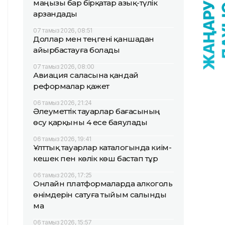
маңызы бар бірқатар азық-түлік
арзандады
07 тамыз 2026, 08:51
Доллар мен теңгені қаншадан
айырбастауға болады
07 тамыз 2026, 08:00
Авиация саласына қандай
реформалар қажет
06 тамыз 2026, 21:24
Әлеуметтік тауарлар бағасының
өсу қарқыны 4 есе баяулады
06 тамыз 2026, 19:41
Ұлттық тауарлар каталогында киім-
кешек пен көлік көш бастап тұр
06 тамыз 2026, 17:25
Онлайн платформаларда алкоголь
өнімдерін сатуға тыйым салынды
ма
06 тамыз 2026, 15:57