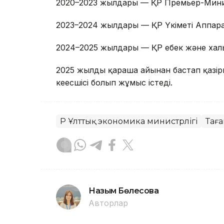
2020–2023 жылдары — ҚР Премьер-Минис
2023–2024 жылдары — ҚР Үкіметі Аппар
2024–2025 жылдары — ҚР еңбек және халы
2025 жылдың қараша айынан бастап қазірг
кеңесшісі болып жұмыс істеді.
ҚР Ұлттық экономика министрлігі
Тағ
Назым Бөлесова
Авторлар