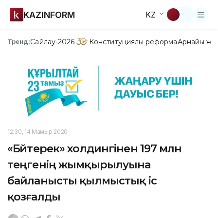
KAZINFORM
KZ
Сайлау-2026
Конституциялық реформа
Арнайы жо
Тренд:
12:30, 14 Мамыр 2020
«Бәйтерек» холдингінен 197 млн
теңгенің жымқырылуына
байланысты қылмыстық іс
қозғалды