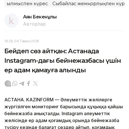
Қылмыспен күрес
Сыбайлас жемқорлықпен күре
Аян Бекенұлы
Авторлар
16:28, 04 Тамыз 2026
Бейәдеп сөз айтқан: Астанада
Instagram-дағы бейнежазбасы үшін
ер адам қамауға алынды
АСТАНА. KAZINFORM — Әлеуметтік желілерге
жүргізілген мониторинг барысында құқыққа қайшы
бейнежазба анықталды. Instagram әлеуметтік
желісінде ер адам қоғамдық орында бейнежазба
түсіру кезінде балағат сөздер айтып, қоғамдық