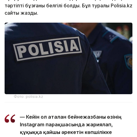
тәртіпті бұзғаны белгілі болды. Бұл туралы Polisia.kz
сайты жазды.
Фото: polisia.kz
— Кейін ол аталған бейнежазбаны өзінің
Instagram парақшасында жариялап,
құқыққа қайшы әрекетін көпшілікке