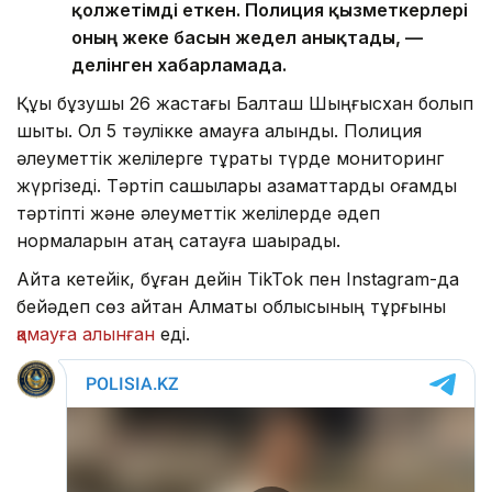
қолжетімді еткен. Полиция қызметкерлері
оның жеке басын жедел анықтады, —
делінген хабарламада.
Құқық бұзушы 26 жастағы Балташ Шыңғысхан болып
шықты. Ол 5 тәулікке қамауға алынды. Полиция
әлеуметтік желілерге тұрақты түрде мониторинг
жүргізеді. Тәртіп сақшылары азаматтарды қоғамдық
тәртіпті және әлеуметтік желілерде әдеп
нормаларын қатаң сақтауға шақырады.
Айта кетейік, бұған дейін TikTok пен Instagram-да
бейәдеп сөз айтқан Алматы облысының тұрғыны
қамауға алынған
еді.