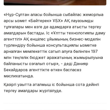
«Нұр-Сұлтан қаласы бойынша сыбайлас жемқорлыққа
қарсы қызмет «Бәйтерек» ҰБХ» АҚ лауазымды
тұлғалары мен өзге де адамдарға қатысты тергеу
амалдарын бастады. Іс «Ұлттық технологиялық даму
агенттігі» АҚ еншілес ұйымының бизнес-моделін
түрлендіру бойынша консультациялық қызметке
арналған мемлекеттік сатып алуға бөлінген 197
млн теңгелік бюджет қаражатының жымқырылуына
байланысты қозғалып отыр», - деді Данияр
Бекайдаров агенттікте өткен баспасөз
мәслихатында.
Қазіргі уақытта аталмыш іс бойынша сотқа дейінгі
тергеу амалдары жүргізілуде.