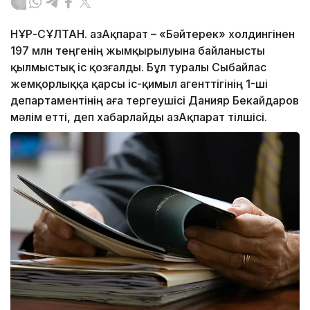
НҰР-СҰЛТАН. ҚазАқпарат – «Бәйтерек» холдингінен
197 млн теңгенің жымқырылуына байланысты
қылмыстық іс қозғалды. Бұл туралы Сыбайлас
жемқорлыққа қарсы іс-қимыл агенттігінің 1-ші
департаментінің аға тергеушісі Данияр Бекайдаров
мәлім етті, деп хабарлайды ҚазАқпарат тілшісі.