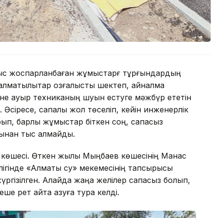
ұрыс жоспарланбаған жұмыстарғ тұрғындардың
алматылықтар қозғалысты шектеп, айналма
әне ауыр техниканың шуын естуге мәжбүр ететін
 Әсіресе, сапалы жол төселіп, кейін инженерлік
ып, барлық жұмыстар біткен соң, сапасыз
ынан тыс қалмайды.
 көшесі. Өткен жылы Мыңбаев көшесінің Манас
өлігінде «Алматы су» мекемесінің тапсырысы
ргізілген. Алайда жаңа желілер сапасыз болып,
ше рет қайта қазуға тура келді.