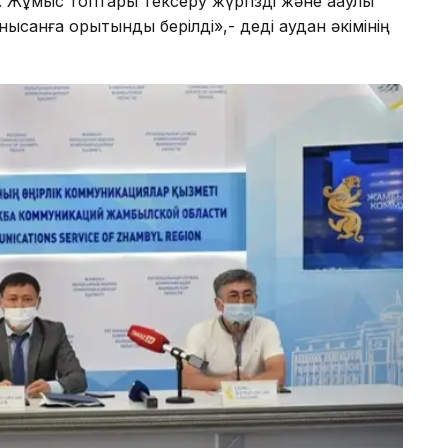
 Жұмыс топтары тексеру жүргізді және ақаулы
ысанға қорытынды берілді»,- деді аудан әкімінің