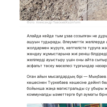
Фото: Александр Павский/Kazinform
Алайда кейде тым ұзаққа созылған не д
ашуын тудырады. Әлеуметтік желілерде 
жолдармен жүруге, кептелісте тұруға ж
жөндеу жұмыстарына жиі реніш білдіреді.
желілерді ауыстыру үшін оны қайта сыпыр
асфальт төсеу мәселесі тұрғындар назар
Оған айқын мысалдардың бірі — Мыңбаев
көшесінен Түркебаев көшесіне дейінгі б
бойынша жаңа магистральды су құбыры жү
коммуналдық қызметтерге бұл аумақты бірне