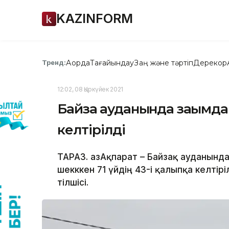
KAZINFORM
Ақорда
Тағайындау
Заң және тәртіп
Дерекқор
Тренд:
12:02, 08 Қыркүйек 2021
Байзақ ауданында зақымданғ
келтірілді
ТАРАЗ. ҚазАқпарат – Байзақ ауданынд
шекккен 71 үйдің 43-і қалыпқа келтірі
тілшісі.