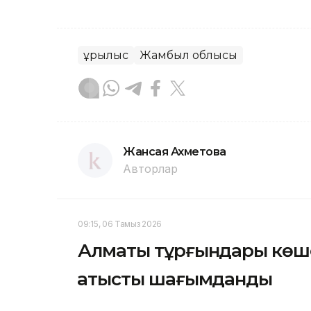
Құрылыс
Жамбыл облысы
Жансая Ахметова
Авторлар
09:15, 06 Тамыз 2026
Алматы тұрғындары көшел
қатысты шағымданды