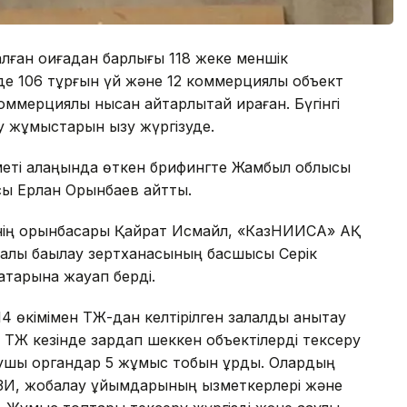
ған оқиғадан барлығы 118 жеке меншік
де 106 тұрғын үй және 12 коммерциялық объект
оммерциялық нысан айтарлықтай қираған. Бүгінгі
ру жұмыстарын қызу жүргізуде.
зметі алаңында өткен брифингте Жамбыл облысы
ысы Ерлан Орынбаев айтты.
мінің орынбасары Қайрат Исмайл, «КазНИИСА» АҚ
алық бақылау зертханасының басшысы Серік
қтарына жауап берді.
14 өкімімен ТЖ-дан келтірілген залалды анықтау
а ТЖ кезінде зардап шеккен объектілерді тексеру
қарушы органдар 5 жұмыс тобын құрды. Олардың
ҒЗИ, жобалау ұйымдарының қызметкерлері және