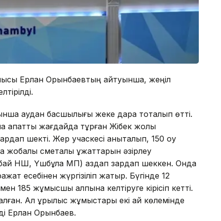
сшысы Ерлан Орынбаевтың айтуынша, жеңіл
лтірілді.
ынша аудан басшылығы жеке дара тоқталып өтті.
а апатты жағдайда тұрған Жібек жолы
рдап шекті. Жер учаскесі анықталып, 150 оқу
 жобалық сметалық құжаттарын әзірлеу
рбай НШ, Үшбұлақ МП) аздап зардап шеккен. Онда
ажат есебінен жүргізіліп жатыр. Бүгінде 12
мен 185 жұмысшы қалпына келтіруге кірісіп кетті.
алған. Ал құрылыс жұмыстары екі ай көлемінде
ді Ерлан Орынбаев.