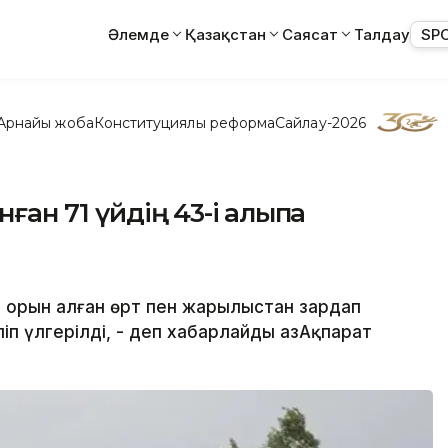
Әлемде
Қазақстан
Саясат
Талдау
SP
Арнайы жоба
Конституциялық реформа
Сайлау-2026
ан 71 үйдің 43-і қалыпқа
а орын алған өрт пен жарылыстан зардап
ліп үлгерілді, - деп хабарлайды ҚазАқпарат