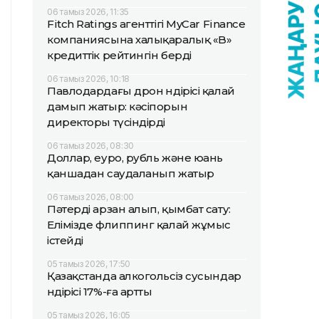
06 тамыз 2026, 11:35
Fitch Ratings агенттігі MyCar Finance
компаниясына халықаралық «B»
кредиттік рейтингін берді
06 тамыз 2026, 10:18
Павлодардағы дрон өндірісі қалай
дамып жатыр: кәсіпорын
директоры түсіндірді
06 тамыз 2026, 08:30
Доллар, еуро, рубль және юань
қаншадан саудаланып жатыр
06 тамыз 2026, 08:00
Пәтерді арзан алып, қымбат сату:
Елімізде флиппинг қалай жұмыс
істейді
05 тамыз 2026, 17:50
Қазақстанда алкогольсіз сусындар
өндірісі 17%-ға артты
05 тамыз 2026, 16:05