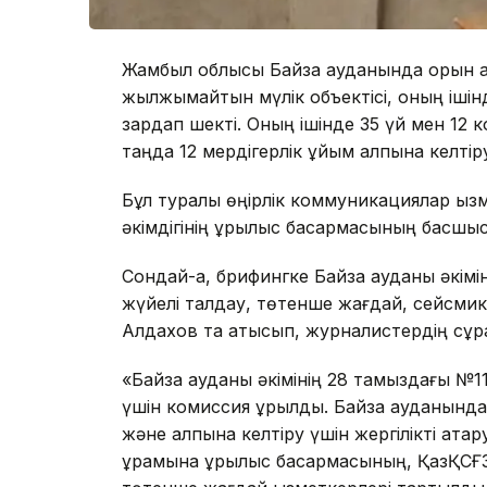
Жамбыл облысы Байзақ ауданында орын ал
жылжымайтын мүлік объектісі, оның ішін
зардап шекті. Оның ішінде 35 үй мен 12 к
таңда 12 мердігерлік ұйым қалпына келті
Бұл туралы өңірлік коммуникациялар қы
әкімдігінің құрылыс басқармасының басш
Сондай-ақ, брифингке Байзақ ауданы әкі
жүйелі талдау, төтенше жағдай, сейсмик
Алдахов та қатысып, журналистердің сұра
«Байзақ ауданы әкімінің 28 тамыздағы №1
үшін комиссия құрылды. Байзақ ауданынд
және қалпына келтіру үшін жергілікті ат
құрамына құрылыс басқармасының, ҚазҚС