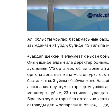
Ал, облыстық құрылыс басқармасының ба
зақымданған 71 үйдің бүгінде 43-і қалыпқа ке
«Зардап шеккен 4 әлеуметтік нысан бой
Оның ішінде алдын ала деректер бойынш
ауылының №5 орта мектебі айтарлықтай за
орнына арналған жаңа мектеп құрылысына
басталыпты. 3 ұйым (Үшбұлақ және База
қалпына келтіру жұмыстары демеушілік қар
мердігерлік ұйым, 23 техникалық құралдар 
Біршама жұмыстары бел ортасына келіп қ
аяқталады деп жоспарланып отыр», — де