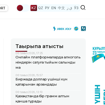
KZ
QZ
РУ
EN
中文
ق ز
ЎЗ
ORT
Тақырыпқа қатысты
06 тамыз 2026, 17:25
Онлайн платформаларда алкоголь
өнімдерін сатуға тыйым салынды
ма
06 тамыз 2026, 15:57
Биржада доллар үшінші күн
қатарынан арзандады
06 тамыз 2026, 13:10
Қазақстанда бір грамм алтын
қанша тұрады