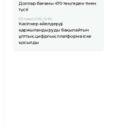
Доллар бағамы 470 теңгеден төмен
түсті
05 тамыз 2026, 10:00
Кәсіпкер әйелдерді
қаржыландыруды бақылайтын
ұлттық цифрлық платформа іске
қосылды