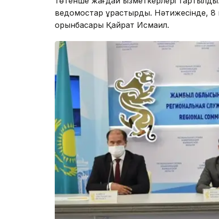
төтенше жағдай қызметкерлері тартылды.
ведомостар құрастырды. Нәтижесінде, 8 н
орынбасары Қайрат Исмаил.