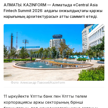
АЛМАТЫ. KAZINFORM — Алматыда «Central Asia
Fintech Summit 2026: алдағы онжылдықтағы қаржы
нарығының архитектурасы» атты саммиті өтеді.
Фото: Александр Павский/Kazinform
11 қыркүйекте Ұлттық банк пен Ұлттық төлем
корпорациясы қаржы секторының бірінші