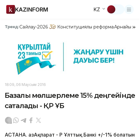
KAZINFORM
KZ
Сайлау-2026
Конституциялық реформа
Арнайы жо
Тренд:
18:09, 06 Маусым 2016
Базалық мөлшерлеме 15% деңгейінде
сақталады - ҚР ҰБ
АСТАНА. ҚазАқпарат - ҚР Ұлттық Банкі +/-1% болатын