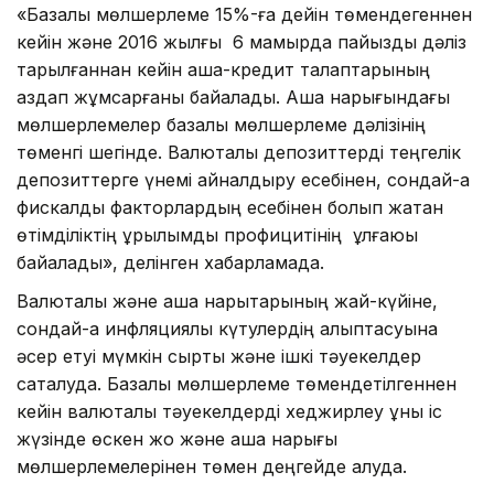
«Базалық мөлшерлеме 15%-ға дейін төмендегеннен
кейін және 2016 жылғы 6 мамырда пайыздық дәліз
тарылғаннан кейін ақша-кредит талаптарының
аздап жұмсарғаны байқалады. Ақша нарығындағы
мөлшерлемелер базалық мөлшерлеме дәлізінің
төменгі шегінде. Валюталық депозиттерді теңгелік
депозиттерге үнемі айналдыру есебінен, сондай-ақ
фискалдық факторлардың есебінен болып жатқан
өтімділіктің құрылымдық профицитінің ұлғаюы
байқалады», делінген хабарламада.
Валюталық және ақша нарықтарының жай-күйіне,
сондай-ақ инфляциялық күтулердің қалыптасуына
әсер етуі мүмкін сыртқы және ішкі тәуекелдер
сақталуда. Базалық мөлшерлеме төмендетілгеннен
кейін валюталық тәуекелдерді хеджирлеу құны іс
жүзінде өскен жоқ және ақша нарығы
мөлшерлемелерінен төмен деңгейде қалуда.