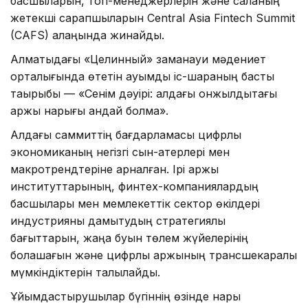
басшыларын, топ-менеджерлерін және саланың
жетекші сарапшыларын Central Asia Fintech Summit
(CAFS) алаңында жинайды.
Алматыдағы «Целинный» заманауи мәдениет
орталығында өтетін ауқымды іс-шараның басты
тақырыбы — «Сенім дәуірі: алдағы онжылдықтағы
қаржы нарығы қандай болмақ».
Алдағы саммиттің бағдарламасы цифрлық
экономиканың негізгі сын-қатерлері мен
макротрендтеріне арналған. Ірі қаржы
институттарының, финтех-компаниялардың
басшылары мен мемлекеттік сектор өкілдері
индустрияны дамытудың стратегиялық
бағыттарын, жаңа буын төлем жүйелерінің
болашағын және цифрлық қаржының трансшекаралық
мүмкіндіктерін талқылайды.
Ұйымдастырушылар бүгіннің өзінде нарық