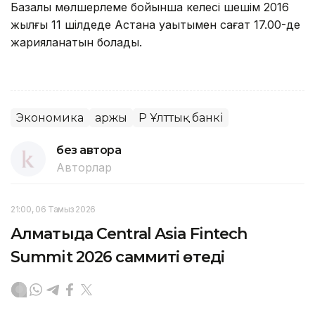
Базалық мөлшерлеме бойынша келесі шешім 2016
жылғы 11 шілдеде Астана уақытымен сағат 17.00-де
жарияланатын болады.
Экономика
Қаржы
ҚР Ұлттық банкі
без автора
Авторлар
21:00, 06 Тамыз 2026
Алматыда Central Asia Fintech
Summit 2026 саммиті өтеді