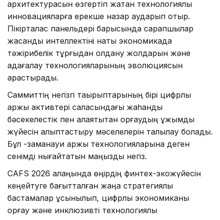
архитектурасын өзгертіп жатқан технологиялық
инновацияларға ерекше назар аударып отыр.
Пікірталас панельдері барысында сарапшылар
жасанды интеллектіні нақты экономикада
тәжірибелік тұрғыдан қолдану жолдарын және
қадағалау технологияларының эволюциясын
қарастырады.
Саммиттің негізгі тақырыптарының бірі цифрлық
қаржы активтері саласындағы жаһандық
бәсекелестік пен алаяқтықтан қорғаудың ұжымдық
жүйесін қалыптастыру мәселелерін талқылау болады.
Бұл -заманауи қаржы технологияларына деген
сенімді нығайтатын маңызды негіз.
CAFS 2026 алаңында өңірдің финтех-экожүйесін
кеңейтуге бағытталған жаңа стратегиялық
бастамалар ұсынылып, цифрлық экономиканы
қорғау және инклюзивті технологиялық