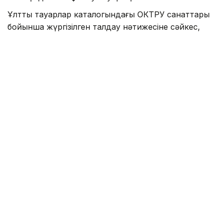
Ұлттық тауарлар каталогындағы ОКТРУ санаттары
бойынша жүргізілген талдау нәтижесіне сәйкес,
көш басында – киім-кешек пен күнделікті тұтыну
тауарлары. Бұл санатта 8 миллионнан астам тауар
тіркелген, бұл каталогтағы барлық тауарлардың
елеулі бөлігін құрайды. Екінші орында – көлік
құралдары мен көлік жабдықтары. Бұл санатта 2
миллионнан астам тауар есепке алынған. Үшінші
орында инженерлік жүйелерге арналған жабдықтар
мен материалдар орналасқан, онда 1 миллионнан
астам тауар тіркелген.
Алғашқы ондыққа сондай-ақ құрылыс бұйымдары,
жиһаз және интерьер тауарлары, азық-түлік пен
сусындар, құрылыс материалдары, зергерлік
бұйымдар, машиналар мен жабдықтар, сондай-ақ
баспа өнімдері енді.