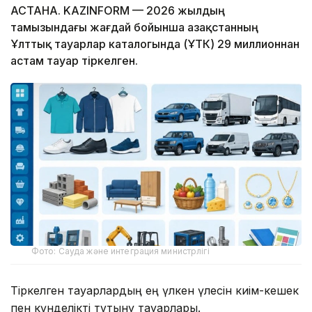
АСТАНА. KAZINFORM — 2026 жылдың
тамызындағы жағдай бойынша Қазақстанның
Ұлттық тауарлар каталогында (ҰТК) 29 миллионнан
астам тауар тіркелген.
Фото: Сауда және интеграция министрлігі
Тіркелген тауарлардың ең үлкен үлесін киім-кешек
пен күнделікті тұтыну тауарлары.