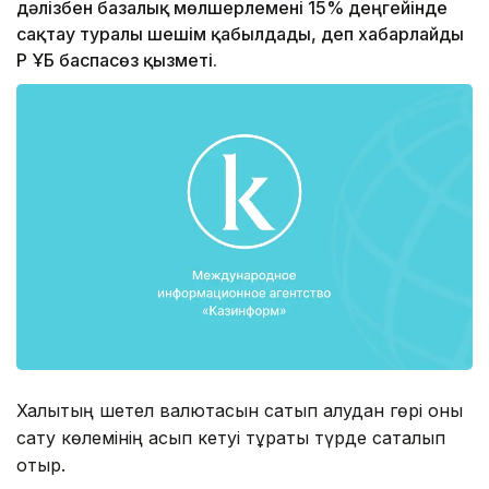
дәлізбен базалық мөлшерлемені 15% деңгейінде
сақтау туралы шешім қабылдады, деп хабарлайды
ҚР ҰБ баспасөз қызметі.
Халықтың шетел валютасын сатып алудан гөрі оны
сату көлемінің асып кетуі тұрақты түрде сақталып
отыр.