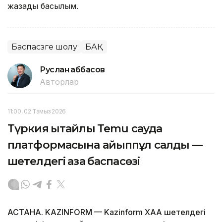
жазады басылым.
Баспасөзге шолу
БАҚ
Руслан Ғаббасов
Авторлар
11:00, 02 Тамыз 2026
Түркия қытайлық Temu сауда
платформасына айыппұл салды —
шетелдегі қазақ баспасөзі
АСТАНА. KAZINFORM — Kazinform ХАА шетелдегі