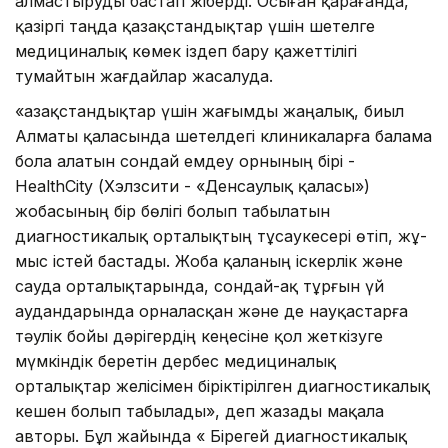
алмастыруды бастап жіберді. Осыған қарағанда,
қазіргі таңда қазақстандықтар үшін шетелге
медициналық көмек іздеп бару қажеттілігі
тумайтын жағдайлар жасалуда.
«Қазақстандықтар үшін жа­ғымды жаңалық, биыл
Алматы қаласында шетелдегі клиникаларға балама
бола алатын сондай емдеу орнының бірі -
HealthCity (Хэлзсити - «Денсаулық қаласы»)
жобасының бір бөлігі болып табылатын
диагностикалық орталықтың тұсаукесері өтіп, жұ­
мыс істей бас­тады. Жоба қаланың іскерлік және
сауда орталықтарында, сон­дай-ақ тұрғын үй
аудандарында орналасқан және де науқастарға
тәулік бойы дәрігердің кеңесіне қол жеткізуге
мүмкіндік беретін дербес медициналық
орталықтар желісімен біріктірілген диаг­ностикалық
кешен болып табылады», деп жазады мақала
авторы. Бұл жайында « Бірегей диагностикалық