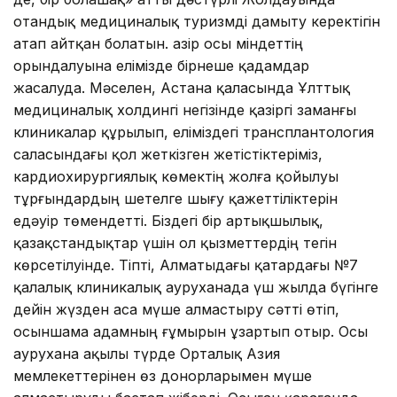
отандық медициналық туризмді дамыту керектігін
атап айтқан болатын. Қазір осы міндеттің
орындалуына елімізде бірнеше қадамдар
жасалуда. Мәселен, Астана қала­сында Ұлттық
медициналық хол­дингі негізінде қазіргі заманғы
кли­никалар құрылып, еліміздегі транс­плантология
саласындағы қол жеткізген жетістіктеріміз,
кардио­хирургиялық көмектің жол­ға қойылуы
тұрғындардың шет­­елге шығу қажеттіліктерін
едәуір төмендетті. Біздегі бір артық­шы­лық,
қазақстандықтар үшін ол қызметтердің тегін
көрсетілуінде. Тіпті, Алматыдағы қатардағы №7
қалалық клиникалық ауруханада үш жылда бүгінге
дейін жүзден аса мүше алмастыру сәтті өтіп,
осыншама адамның ғұмырын ұзартып отыр. Осы
аурухана ақылы түрде Орталық Азия
мемлекеттерінен өз донорларымен мүше