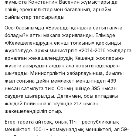
жұмыста Константин Васенин жұмыстары да
өзінің ерекшеліктерімен бағаланып, арнайы
сыйлықтар тапсырылды.
Осы басылымда «Базарды қаншаға сатып алуға
болады?» атты мақала жарияланды. Елімізде
«Жекешелендірудің екінші толқыны» қарқынды
жүргізілуде. Қаржы министрлігі «2014-2016 жылдарға
арналған жекешелендірудің Кешенді жоспарын»
жүзеге асырудың алдын ала қорытындыларын
шығарды. Министрліктің хабарлауынша, биылғы
жыл соңына дейін мемлекет меншігіндегі 439
нысан сатылуға тиіс. Соның ішінде 395 нысан
саудаға шығарылды. Дегенмен, осы аптадағы
жағдай бойынша іс жүзінде 217 нысан
жекешелендіріліп отыр.
Егер тарата айтсақ, оның 11-і - респуб­ликалық
меншіктегі, 100-і - коммуналдық меншіктегі, ал 59-