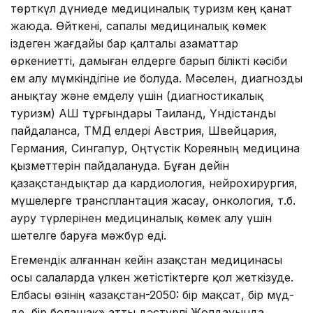
төрткүл дүниеде меди­циналық туризм кең қанат
жаюда. Өйткені, сапалы медициналық көмек
іздеген жағдайы бар қал­талы азаматтар
өркениетті, дамыған елдерге барып білікті кәсіби
ем алу мүмкіндігіне ие болуда. Мәселен, диагнозды
анықтау және емделу үшін (диаг­ностикалық
туризм) АҚШ тұрғындары Таиланд, Үндістанды
пайдаланса, ТМД елдері Австрия, Швейцария,
Германия, Сингапур, Оңтүстік Кореяның медицина
қызметтерін пайдалануда. Бұған дейін
қазақстандықтар да кардиология, нейрохирургия,
мүшелерге трансплантация жасау, онкология, т.б.
ауру түрлерінен медициналық көмек алу үшін
шетелге баруға мәжбүр еді.
Егемендік алғаннан кейін Қазақ­стан медицинасы
осы салаларда үлкен жетістіктерге қол жеткізуде.
Елбасы өзінің «Қа­зақстан-2050: бір мақсат, бір мүд­
де, бір болашақ» атты дәс­түрлі Жолдауында