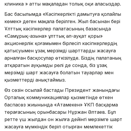
клиника » атты мақаладан толық оқи аласыздар.
Бас басылымда «Кәсіпкерлікті дамытуға қолайлы
көмек» деген мақала берілген. Жыл басынан бері
Ұлттық кәсіпкерлер палатасының базасында
«Самұрық-Қазына» ұлттық әл-ауқат қоры»
акционерлік қоғамымен бірлесіп кәсіпкерлердің
қатысуымен ұзақ мерзімді шарттарды жасауға
арналған басқосулар өткізілуде. Біздің палатаның
атқаратын ауқымды рөлі де сонда, біз ұзақ
мерзімді шарт жасауға болатын тауарлар мен
қызметтерді анықтаймыз.
Өз сөзін осылай бастады Пре­зидент жанындағы
Орталық коммуникациялар қызметінде өткен
баспасөз жиынында «Атамекен» ҰКП басқарма
төрағасының орынбасары Нұржан Әлтаев. Бұл
ретте үш жылдан он жылға дейінгі мер­зімге шарт
жасауға мүмкіндік беріп отырған мемлекеттік