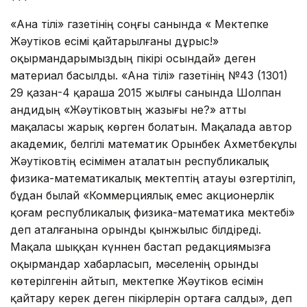
«Ана тілі» газетінің соңғы санында « Мектепке
Жәутіков есімі қайтарылғаны дұрыс!»
оқырмандарымыздың пікірі осындай» деген
материал басылды. «Ана тілі» газетінің №43 (1301)
29 қазан-4 қараша 2015 жылғы санында Шолпан
Қандидың «Жәутіковтың жазығы не?» атты
мақаласы жарық көрген болатын. Мақалада автор
академик, белгілі математик Орынбек Ахметбекұлы
Жәутіковтің есімімен аталатын республикалық
физика-математикалық мектептің атауы өзгертіліп,
бұдан былай «Коммерциялық емес акционерлік
қоғам республикалық физика-математика мектебі»
деп аталғанына орынды қынжылыс білдіреді.
Мақала шыққан күннен бастап редакциямызға
оқырмандар хабарласып, мәселенің орынды
көтерілгенін айтып, мектепке Жәутіков есімін
қайтару керек деген пікірлерін ортаға салды», деп