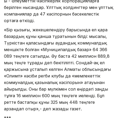
ы - Әлеуметтік-кәсіп­керлік корпорацияларға
берілген нысандар. Ұлттық холдингтер мен ұлттық
компаниялар да 47 кәсіпорнын бәсекелестік
ортаға өт­кізді.
«Бір қызығы, жекешелендіру барысында ел қара
базардың құны қанша тұратынын білді: мысалы,
Түркістан қаласындағы аудандық коммуналдық
меншікте болған «Муниципалдық базар» 64 366
089 теңгеге сатылды. Әу баста 42 миллион 889,8
мың теңге тұрады деп бекітіліпті. Сондай-ақ ел
қаржысына ұсталып келген Алматы облысындағы
«Олимп» кәсіби регби клубы да «мемлекеттік
коммуналдық қазыналық кәсіпорын» атауынан
айырылды. Оны бар мүлкімен сол өңірдегі заңды
тұлға 16 миллион 600 мың теңгеге иеленді. Бұл
ретте бастапқы құны 325 мың 448 теңгеге
арзандап отыр»,- деп жазады газет.
***