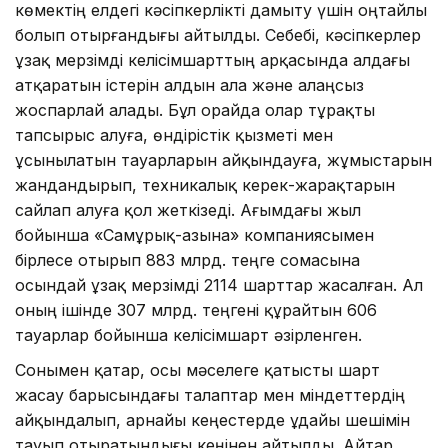
көмектің елдегі кәсіпкерлікті дамыту үшін оңтайлы
болып отырғандығы айтылды. Себебі, кәсіпкерлер
ұзақ мерзімді келісімшарттың арқасында алдағы
атқаратын істерін алдын ала және алаңсыз
жоспарлай алады. Бұл орайда олар тұрақты
тапсырыс алуға, өндірістік қызметі мен
ұсынылатын тауарларын айқындауға, жұмыстарын
жандандырып, техникалық керек-жарақтарын
сайлап алуға қол жеткізеді. Ағымдағы жыл
бойынша «Самұрық-Қазына» компаниясымен
бірлесе отырып 883 млрд. теңге сомасына
осындай ұзақ мерзімді 2114 шарттар жасалған. Ал
оның ішінде 307 млрд. теңгені құрайтын 606
тауарлар бойынша келісімшарт әзірленген.
Сонымен қатар, осы мәсе­леге қатысты шарт
жасау бары­сындағы талаптар мен міндет­тердің
айқындалып, арнайы кеңес­терде ұдайы шешімін
тауып оты­ра­тындығы кеңінен айтылды. Айтар