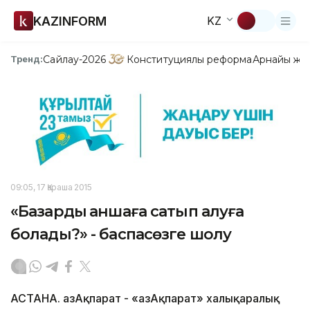
KAZINFORM
KZ
Сайлау-2026
Конституциялық реформа
Арнайы жо
Тренд:
09:05, 17 Қараша 2015
«Базарды қаншаға сатып алуға
болады?» - баспасөзге шолу
АСТАНА. ҚазАқпарат - «ҚазАқпарат» халықаралық