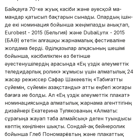
Байқауға 70-ке жуық кәсіби және әуесқой ма­
мандар қатысып бақта­рын сынады. Олардың ішін­
де екі номинация бойынша жеңімпазды анық­тап,
Euro­best - 2015 (Бельгия) және Du­bai­Lynx - 2015
(БАӘ) өтетін алғашқы жарнамалық фестиваліне
жолдама берді. Әділқазылар алқасының шешімі
бойынша, кәсібилікпен өз бетінше
әуестенушілердің арасында «Ең үздік әлеуметтік
теледидарлық ролик» жұмысы үшін ал­ма­тылық 24
жасар ре­жиссер Сафар Шакеевтің «Табиғатты
сүйемін, сүйемін Қазақстанды» атты еңбегі жоғары
бағаға ие болды. Ал «Ең үздік әлеуметтік плакат»
номина­ция­сында алматылық жарнама агент­тігінің
дизайнері Екатерина Туля­кова­ның «Алматы:
сұрағыңа жауап таба алмайсың» деген туындысы
көптің көңілінен шықты. Сондай-ақ бейнеролик
бойынша Глеб Пономарёвтың және плакаттық