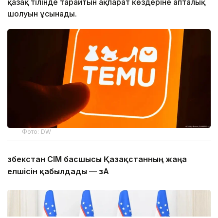
қазақ тілінде тарайтын ақпарат көздеріне апталық
шолуын ұсынады.
Фото: DW
Өзбекстан СІМ басшысы Қазақстанның жаңа
елшісін қабылдады — ӨзА