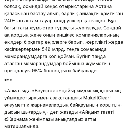
болсақ, осындай кеңес отырыстарына Астана
қаласынан бастау алып, барлық аймақты қамтыған
240-тан астам тауар өндірушілер қатысқан. Бұл
бағыттағы жұ­мыс­тар тұрақты жүргізілуде. Сон­дай-
ақ қордың және оның енші­лес компанияларының
өкілдері бірқатар өңірлерге барып, жергі­лікті жерде
кәсіпкерлермен 548 млрд. теңге сомасында
меморандум­дарға қол қойған. Бүгінгі таңда
аталған меморандумдар бойынша жұмыстың
орындалуы 98% болғандығы байқалады.
***
«Алматыда «Бауыржан» қайырым­дылық қорының
ұйымдастыруымен Қа­­зақ­стандағы MakeItClear!
әлеу­меттік жарнамалардың бай­қауының қоры­тын­
дысын шы­ғарды»,- деп жазады «Айқын» газеті
«Жарнама жеңімпазы анықталды» атты
материалында.