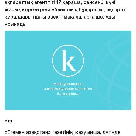
ақпараттық агенттігі 17 қараша, сейсенбі күні
жарық көрген республикалық бұқаралық ақпарат
құралдарындағы өзекті мақалаларға шолуды
ұсынады.
***
«Егемен Қазақстан» газетінің жазуынша, бүгінде