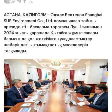
АСТАНА. KAZINFORM – Олжас Бектенов Shanghai
SUS Environment Co., Ltd. компаниялар тобының
президенті – басқарма төрағасы Лун Цзишэнмен
2024 жылғы қарашада Қытайға жұмыс сапары
барысында қол жеткізілген уағдаластықтар
шеңберіндегі ынтымақтастық мәселелерін
талқылады.