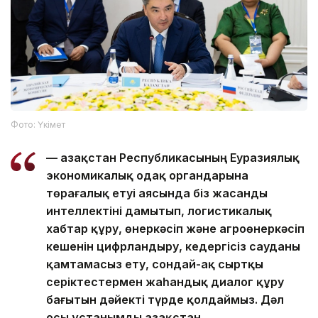
Фото: Үкімет
— Қазақстан Республикасының Еуразиялық
экономикалық одақ органдарына
төрағалық етуі аясында біз жасанды
интеллектіні дамытып, логистикалық
хабтар құру, өнеркәсіп және агроөнеркәсіп
кешенін цифрландыру, кедергісіз сауданы
қамтамасыз ету, сондай-ақ сыртқы
серіктестермен жаһандық диалог құру
бағытын дәйекті түрде қолдаймыз. Дәл
осы ұстанымды Қазақстан