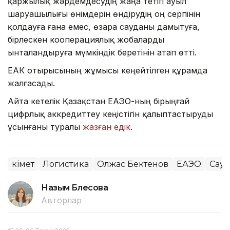
қаржылық жәрдемдесудің жаңа тетігі ауыл
шаруашылығы өнімдерін өндірудің оң серпінін
қолдауға ғана емес, өзара сауданы дамытуға,
бірлескен кооперациялық жобаларды
ынталандыруға мүмкіндік беретінін атап өтті.
ЕҮАК отырысының жұмысы кеңейтілген құрамда
жалғасады.
Айта кетелік Қазақстан ЕАЭО-ның бірыңғай
цифрлық аккредиттеу кеңістігін қалыптастыруды
ұсынғаны туралы
жазған едік
.
Үкімет
Логистика
Олжас Бектенов
ЕАЭО
Сауд
Назым Бөлесова
Авторлар