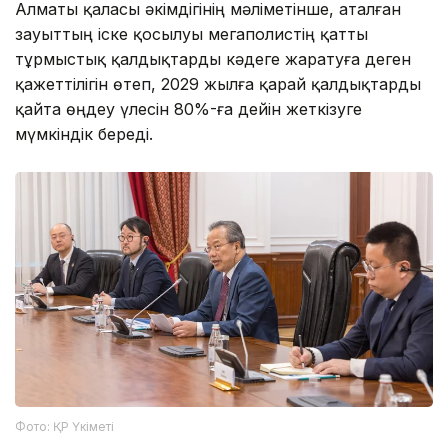
Алматы қаласы әкімдігінің мәліметінше, аталған
зауыттың іске қосылуы мегаполистің қатты
тұрмыстық қалдықтарды кәдеге жаратуға деген
қажеттілігін өтеп, 2029 жылға қарай қалдықтарды
қайта өңдеу үлесін 80%-ға дейін жеткізуге
мүмкіндік береді.
Фото: ҚР Үкіметі