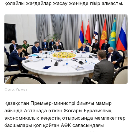
қолайлы жағдайлар жасау жөнінде пікір алмасты.
Фото: Үкімет
Қазақстан Премьер-министрі биылғы мамыр
айында Астанада өткен Жоғары Еуразиялық
экономикалық кеңестің отырысында мемлекеттер
басшылары қол қойған АӨК саласындағы