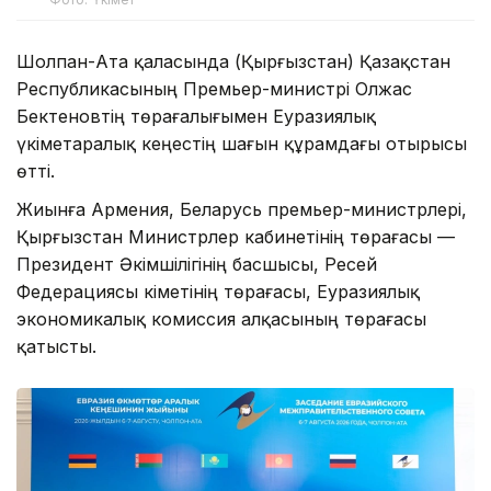
Шолпан-Ата қаласында (Қырғызстан) Қазақстан
Республикасының Премьер-министрі Олжас
Бектеновтің төрағалығымен Еуразиялық
үкіметаралық кеңестің шағын құрамдағы отырысы
өтті.
Жиынға Армения, Беларусь премьер-министрлері,
Қырғызстан Министрлер кабинетінің төрағасы —
Президент Әкімшілігінің басшысы, Ресей
Федерациясы Үкіметінің төрағасы, Еуразиялық
экономикалық комиссия алқасының төрағасы
қатысты.