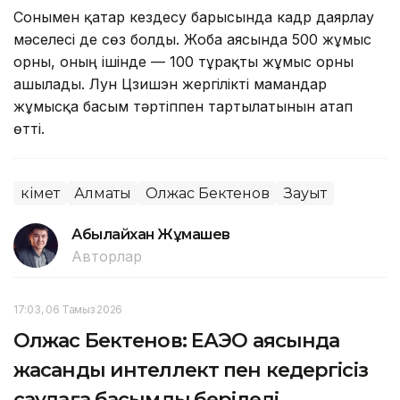
Сонымен қатар кездесу барысында кадр даярлау
мәселесі де сөз болды. Жоба аясында 500 жұмыс
орны, оның ішінде — 100 тұрақты жұмыс орны
ашылады. Лун Цзишэн жергілікті мамандар
жұмысқа басым тәртіппен тартылатынын атап
өтті.
Үкімет
Алматы
Олжас Бектенов
Зауыт
Абылайхан Жұмашев
Авторлар
17:03, 06 Тамыз 2026
Олжас Бектенов: ЕАЭО аясында
жасанды интеллект пен кедергісіз
саудаға басымдық беріледі