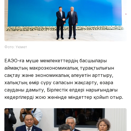
Фото: Үкімет
ЕАЭО-ға мүше мемлекеттердің басшылары
аймақтың макроэкономикалық тұрақтылығын
сақтау және экономикалық әлеуетін арттыру,
халықтың өмір сүру сапасын жақсарту, өзара
сауданы дамыту, Бірлестік елдері нарығындағы
кедергілерді жою жөнінде міндеттер қойып отыр.