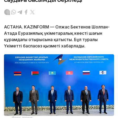
АСТАНА. KAZINFORM — Олжас Бектенов Шолпан-
Атада Еуразиялық үкіметаралық кеңестің шағын
құрамдағы отырысына қатысты. Бұл туралы
Үкіметтің баспасөз қызметі хабарлады.
Фото: Үкімет