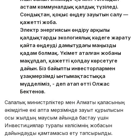
астам коммуналдық қалдық түзіледі.
Сондықтан, қоқыс өңдеу зауытын салу —
қажетті жоба.
Электр энергиясын өндіру арқылы
қалдықтарды экологиялық кәдеге жарату
қайта өңдеуді дамытудағы маңызды
қадам болмақ. Үкімет аталған жобаны
мақұлдап, қажетті қолдау көрсетуге
дайын. Біз байыпты инвесторлармен
ұзақмерзімді ынтымақтастыққа
мүдделіміз, - деп атап өтті Олжас
Бектенов.
Салалық министрліктер мен Алматы қаласының
әкімдігіне екі апта мерзімінде зауыт құрылысын
осы жылдың маусым айында бастау үшін
Инвестициялар туралы келісімнің жобасын
дайындауды қамтамасыз ету тапсырылды.