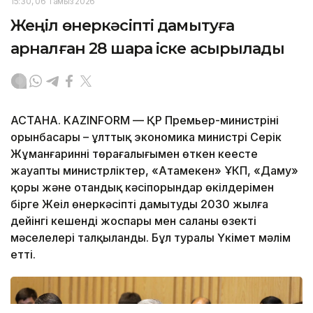
15:30, 06 Тамыз 2026
Жеңіл өнеркәсіпті дамытуға
арналған 28 шара іске асырылады
АСТАНА. KAZINFORM — ҚР Премьер-министрінің
орынбасары – ұлттық экономика министрі Серік
Жұманғариннің төрағалығымен өткен кеңесте
жауапты министрліктер, «Атамекен» ҰКП, «Даму»
қоры және отандық кәсіпорындар өкілдерімен
бірге Жеңіл өнеркәсіпті дамытудың 2030 жылға
дейінгі кешенді жоспары мен саланың өзекті
мәселелері талқыланды. Бұл туралы Үкімет мәлім
етті.