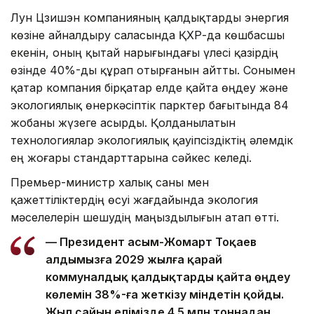
Лун Цзишэн компанияның қалдықтарды энергия
көзіне айналдыру саласында ҚХР-да көшбасшы
екенін, оның қытай нарығындағы үлесі қазірдің
өзінде 40%-ды құрап отырғанын айтты. Сонымен
қатар компания бірқатар елде қайта өңдеу және
экологиялық өнеркәсіптік парктер бағытында 84
жобаны жүзеге асырды. Қолданылатын
технологиялар экологиялық қауіпсіздіктің әлемдік
ең жоғары стандарттарына сәйкес келеді.
Премьер-министр халық саны мен
қажеттіліктердің өсуі жағдайында экология
мәселелерін шешудің маңыздылығын атап өтті.
— Президент Қасым-Жомарт Тоқаев
алдымызға 2029 жылға қарай
коммуналдық қалдықтарды қайта өңдеу
көлемін 38%-ға жеткізу міндетін қойды.
Жыл сайын елімізде 4,5 млн тоннадан