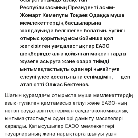
Республикасының Президенті Қасым-
Жомарт Кемелұлы Тоқаев Одаққа мүше
мемлекеттердің басшыларына
жолдауында белгілеген болатын. Бүгінгі
отырыс қорытындысы бойынша қол
жеткізілген уағдаластықтар ЕАЭО
шеңберінде алға қойылған мақсаттарды
жүзеге асыруға және өзара тиімді
ынтымақтастықты одан әрі нығайтуға
елеулі үлес қосатынына сенімдімін, — деп
атап өтті Олжас Бектенов.
Шағын құрамдағы отырыста мүше мемлекеттердің
азық-түлікпен қамтамасыз етілуі және ЕАЭО-ның
негізгі сауда әріптестерімен сауда-экономикалық
ынтымақтастықты одан әрі дамыту мәселелері
қаралды. Қатысушылар ЕАЭО мемлекеттері
тауарларының жаңа нарықтарға шығуы үшін