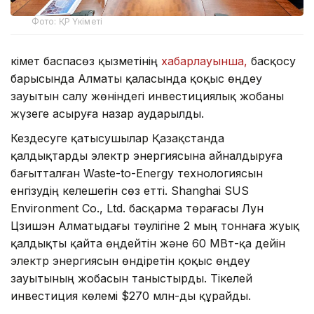
Фото: ҚР Үкіметі
Үкімет баспасөз қызметінің
хабарлауынша,
басқосу
барысында Алматы қаласында қоқыс өңдеу
зауытын салу жөніндегі инвестициялық жобаны
жүзеге асыруға назар аударылды.
Кездесуге қатысушылар Қазақстанда
қалдықтарды электр энергиясына айналдыруға
бағытталған Waste-to-Energy технологиясын
енгізудің келешегін сөз етті. Shanghai SUS
Environment Co., Ltd. басқарма төрағасы Лун
Цзишэн Алматыдағы тәулігіне 2 мың тоннаға жуық
қалдықты қайта өңдейтін және 60 МВт-қа дейін
электр энергиясын өндіретін қоқыс өңдеу
зауытының жобасын таныстырды. Тікелей
инвестиция көлемі $270 млн-ды құрайды.