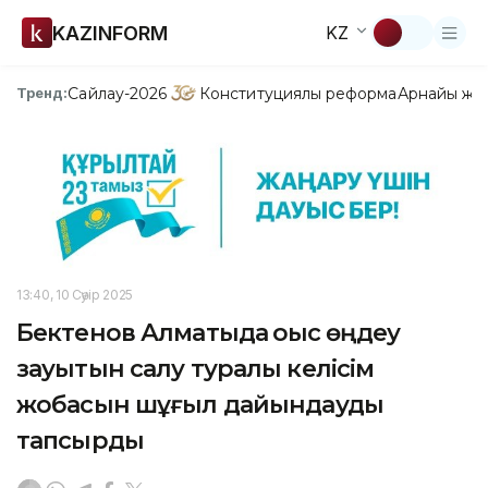
KAZINFORM
KZ
Сайлау-2026
Конституциялық реформа
Арнайы жо
Тренд:
13:40, 10 Сәуір 2025
Бектенов Алматыда қоқыс өңдеу
зауытын салу туралы келісім
жобасын шұғыл дайындауды
тапсырды