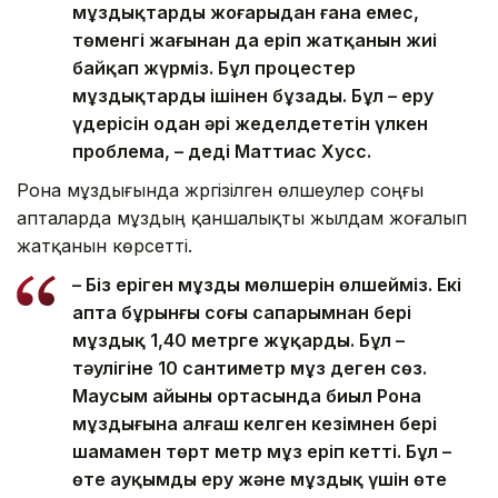
мұздықтардың жоғарыдан ғана емес,
төменгі жағынан да еріп жатқанын жиі
байқап жүрміз. Бұл процестер
мұздықтарды ішінен бұзады. Бұл – еру
үдерісін одан әрі жеделдететін үлкен
проблема, – деді Маттиас Хусс.
Рона мұздығында жүргізілген өлшеулер соңғы
апталарда мұздың қаншалықты жылдам жоғалып
жатқанын көрсетті.
– Біз еріген мұздың мөлшерін өлшейміз. Екі
апта бұрынғы соңғы сапарымнан бері
мұздық 1,40 метрге жұқарды. Бұл –
тәулігіне 10 сантиметр мұз деген сөз.
Маусым айының ортасында биыл Рона
мұздығына алғаш келген кезімнен бері
шамамен төрт метр мұз еріп кетті. Бұл –
өте ауқымды еру және мұздық үшін өте