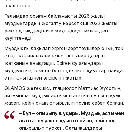
осал еткен.
Ғалымдар осыған байланысты 2026 жылы
мұздықтардың жоғалту көрсеткіші 2022 жылғы
рекордтық деңгейге жақындауы мүмкін деп
қауіптенеді.
Мұздықты бақылап жүрген зерттеушілер оның тек
үстіңгі жағынан ғана емес, астынан да еріп
жатқанын анықтады. Еріген су ағындары
мұздықтың төменгі бөлігінде үлкен қуыстар пайда
етіп, оны ішінен әлсіретіп жатыр.
GLAMOS жетекшісі, гляциолог Маттиас Хусстың
айтуынша, мұздық астымен ағатын су үлкен қуыс
жасап, кейін оның опырылып түсуіне себеп болған.
– Бұл – опырылу шұңқыры. Мұздық астымен
ағатын су үлкен қуысты ойып, кейін ол
опырылып түскен. Соңғы жылдары