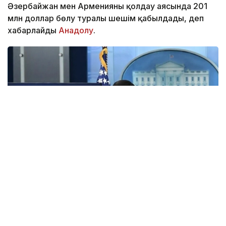
Әзербайжан мен Арменияны қолдау аясында 201
млн доллар бөлу туралы шешім қабылдады, деп
хабарлайды
Анадолу
.
Фото: Анадолу
АҚШ Мемлекеттік хатшысы Марко Рубио Орта
дәліз деп те аталатын Транскаспий сауда бағыты
бойындағы жеке сектор инвестицияларына қолдау