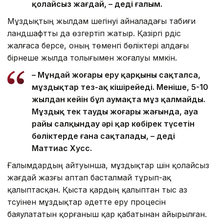
қолайсыз жағдай, – деді ғалым.
Мұздықтың жылдам шегінуі айналадағы табиғи
ландшафтты да өзгертіп жатыр. Қазіргі үрдіс
жалғаса берсе, оның төменгі бөліктері алдағы
бірнеше жылда толығымен жоғалуы мүмкін.
– Мұндай жоғары еру қарқыны сақталса,
мұздықтар тез-ақ кішірейеді. Меніңше, 5-10
жылдан кейін бұл аумақта мұз қалмайды.
Мұздық тек таудың жоғары жағында, ауа
райы салқындау әрі қар көбірек түсетін
бөліктерде ғана сақталады, – деді
Маттиас Хусс.
Ғалымдардың айтуынша, мұздықтар үшін қолайсыз
жағдай жазғы аптап басталмай тұрып-ақ
қалыптасқан. Қыста қардың қалыптан тыс аз
түсуінен мұздықтар әдетте еру процесін
баяулататын қорғаныш қар қабатынан айырылған.