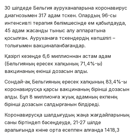
30 шілдеде Бельгия ауруханаларына коронавирус
диагнозымен 317 адам түскен. Олардың 96-сы
интенсивті терапия бөлімшесінде ем қабылдауда,
45 адам жасанды тыныс алу аппаратына
қосылған. Ауруханаға түскендердің көпшілігі –
толығымен вакциналанбағандар.
Қазіргі кезеңде 6,6 миллионнан астам адам
(Бельгияның ересек халқының 71,4%-ы)
вакцинаның екінші дозасын алды.
Сондай-ақ Бельгияның ересек халқының 83,4%-ы
коронавирусқа қарсы вакцинаның бірінші дозасын
алды. Бұл 8 миллионға жуық адамның екпенің
бірінші дозасын салдырғанын білдіреді.
Коронавирусқа шалдығудың жаңа жағдайларының
саны біртіндеп бәсеңдеуде, 21-27 шілде
аралығында күніне орта есеппен алғанда 1418,3