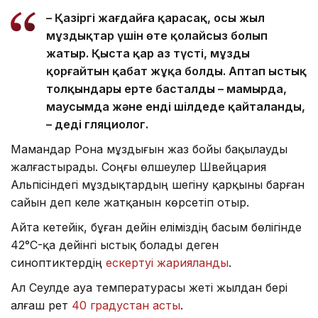
– Қазіргі жағдайға қарасақ, осы жыл
мұздықтар үшін өте қолайсыз болып
жатыр. Қыста қар аз түсті, мұзды
қорғайтын қабат жұқа болды. Аптап ыстық
толқындары ерте басталды – мамырда,
маусымда және енді шілдеде қайталанды,
– деді гляциолог.
Мамандар Рона мұздығын жаз бойы бақылауды
жалғастырады. Соңғы өлшеулер Швейцария
Альпісіндегі мұздықтардың шегіну қарқыны барған
сайын үдеп келе жатқанын көрсетіп отыр.
Айта кетейік, бұған дейін еліміздің басым бөлігінде
42°C-қа дейінгі ыстық болады деген
синоптиктердің
ескертуі жарияланды
.
Ал Сеулде ауа температурасы жеті жылдан бері
алғаш рет
40 градустан асты
.