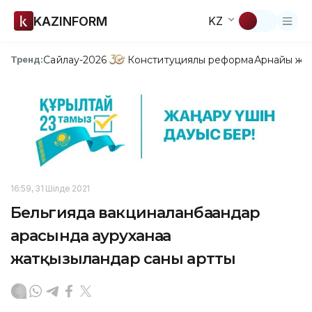
KAZINFORM
KZ
Сайлау-2026
Конституциялық реформа
Арнайы жо
Тренд:
16:59, 31 Шілде 2021
Бельгияда вакциналанбағандар
арасында ауруханаға
жатқызылғандар саны артты