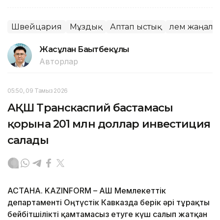
Швейцария
Мұздық
Аптап ыстық
Әлем жаңал
Жасұлан Бақытбекұлы
Авторлар
05:50, 09 Тамыз 2026
АҚШ Транскаспий бастамасы
қорына 201 млн доллар инвестиция
салады
АСТАНА. KAZINFORM – АҚШ Мемлекеттік
департаменті Оңтүстік Кавказда берік әрі тұрақты
бейбітшілікті қамтамасыз етуге күш салып жатқан