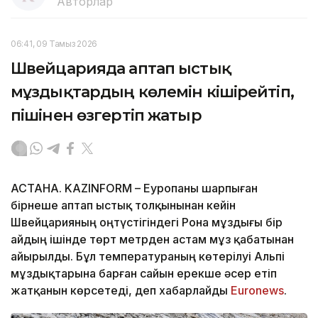
Авторлар
06:41, 09 Тамыз 2026
Швейцарияда аптап ыстық
мұздықтардың көлемін кішірейтіп,
пішінен өзгертіп жатыр
АСТАНА. KAZINFORM – Еуропаны шарпыған
бірнеше аптап ыстық толқынынан кейін
Швейцарияның оңтүстігіндегі Рона мұздығы бір
айдың ішінде төрт метрден астам мұз қабатынан
айырылды. Бұл температураның көтерілуі Альпі
мұздықтарына барған сайын ерекше әсер етіп
жатқанын көрсетеді, деп хабарлайды
Еuronews
.