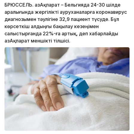
БРЮССЕЛЬ. ҚазАқпарат – Бельгияда 24-30 шілде
аралығында жергілікті ауруханаларға коронавирус
диагнозымен тәулігіне 32,9 пациент түсуде. Бұл
көрсеткіш алдыңғы бақылау кезеңімен
салыстырғанда 22%-ға артық, деп хабарлайды
ҚазАқпарат меншікті тілшісі.