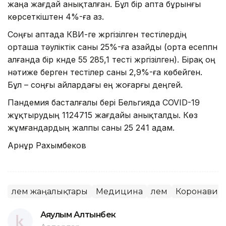
жаңа жағдай анықталған. Бұл бір апта бұрынғы
көрсеткіштен 4%-ға аз.
Соңғы аптада КВИ-ге жүргізілген тестілердің
орташа тәуліктік саны 25%-ға азайды (орта есеппн
алғанда бір күнде 55 285,1 тесті жүргізілген). Бірақ оң
нәтиже берген тестілер саны 2,9%-ға көбейген.
Бұл – соңғы айлардағы ең жоғарғы деңгей.
Пандемия басталғалы бері Бельгияда COVID-19
жұқтырудың 1124715 жағдайы анықталды. Көз
жұмғандардың жалпы саны 25 241 адам.
Арнұр Рахымбеков
Әлем жаңалықтары
Медицина
Әлем
Коронавир
Аяулым Алтынбек