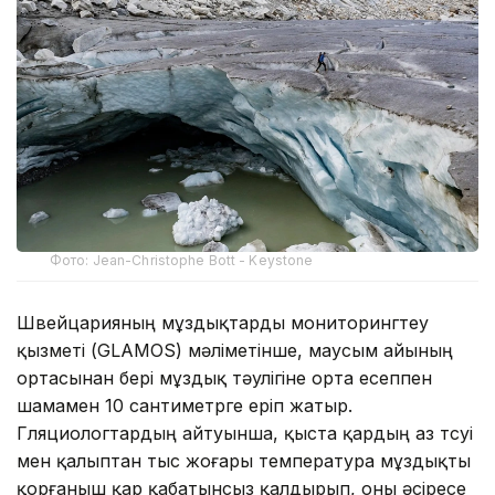
Фото: Jean-Christophe Bott - Keystone
Швейцарияның мұздықтарды мониторингтеу
қызметі (GLAMOS) мәліметінше, маусым айының
ортасынан бері мұздық тәулігіне орта есеппен
шамамен 10 сантиметрге еріп жатыр.
Гляциологтардың айтуынша, қыста қардың аз түсуі
мен қалыптан тыс жоғары температура мұздықты
қорғаныш қар қабатынсыз қалдырып, оны әсіресе