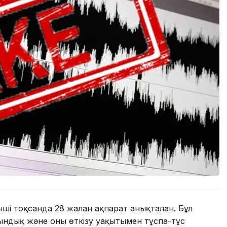
нші тоқсанда 28 жалған ақпарат анықталған. Бұл
ындық және оны өткізу уақытымен тұспа-тұс