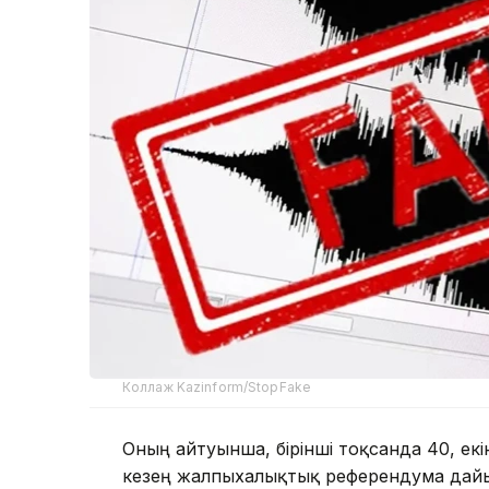
Коллаж Kazinform/StopFake
Оның айтуынша, бірінші тоқсанда 40, екі
кезең жалпыхалықтық референдумға дай