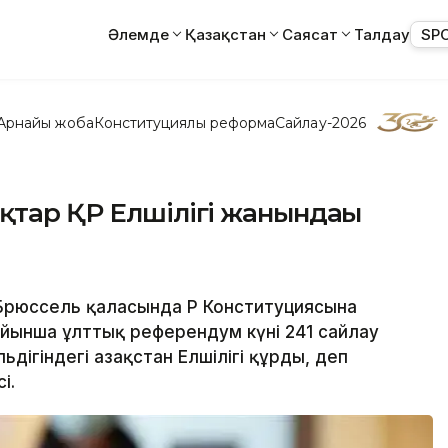
Әлемде
Қазақстан
Саясат
Талдау
SP
Арнайы жоба
Конституциялық реформа
Сайлау-2026
қтар ҚР Елшілігі жанындағы
Брюссель қаласында ҚР Конституциясына
ойынша ұлттық референдум күні 241 сайлау
дігіндегі Қазақстан Елшілігі құрды, деп
і.