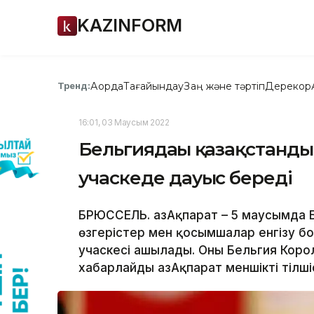
KAZINFORM
Ақорда
Тағайындау
Заң және тәртіп
Дерекқор
Тренд:
16:01, 03 Маусым 2022
Бельгиядағы қазақстанды
учаскеде дауыс береді
БРЮССЕЛЬ. ҚазАқпарат – 5 маусымда 
өзгерістер мен қосымшалар енгізу б
учаскесі ашылады. Оны Бельгия Король
хабарлайды ҚазАқпарат меншікті тілшіс