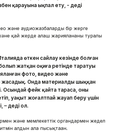
збен қарауына ықпал ету, - деді
идео және аудиожазбаларды бір жерге
және қай жерде алғаш жарияланғаны туралы
талияда өткен сайлау кезінде болған
олып жатқан оқиға ретінде таратуы
яланған фото, видео және
 жасадық. Онда материалдың шыққан
і. Осындай фейк қайта тараса, оның
тіп, уақыт жоғалтпай жауап беру үшін
 – деді ол.
термен және мемлекеттік органдармен жедел
итмін алдын ала пысықтаған.