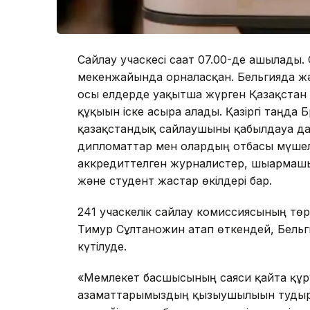
Сайлау учаскесі сағат 07.00-де ашылады.
мекенжайында орналасқан. Бельгияда ж
осы елдерде уақытша жүрген Қазақстан а
құқығын іске асыра алады. Қазіргі таңда
қазақстандық сайлаушыны қабылдауға д
дипломаттар мен олардың отбасы мүшел
аккредиттелген журналистер, шығармашы
және студент жастар өкілдері бар.
241 учаскелік сайлау комиссиясының төрағ
Тимур Сұлтанғожин атап өткендей, Бельг
күтілуде.
«Мемлекет басшысының саяси қайта құру
азаматтарымыздың қызығушылығын туды