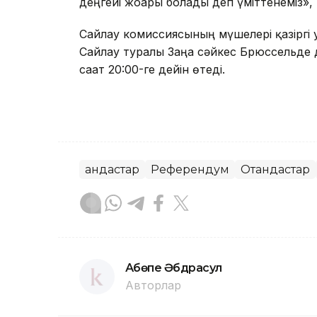
деңгейі жоғары болады деп үміттенеміз»,
Сайлау комиссиясының мүшелері қазіргі 
Сайлау туралы Заңға сәйкес Брюссельде
сағат 20:00-ге дейін өтеді.
Қандастар
Референдум
Отандастар
Ақбөпе Әбдрасул
Авторлар