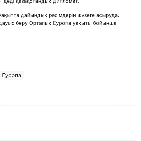
 - деді қазақстандық дипломат.
уақытта дайындық рәсімдерін жүзеге асыруда.
 дауыс беру Орталық Еуропа уақыты бойынша
Еуропа