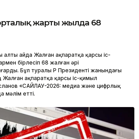
 орталық жарты жылда 68
 алты айда Жалған ақпаратқа қарсы іс-
рмен бірлесіп 68 жалған әрі
арды. Бұл туралы ҚР Президенті жанындағы
 Жалған ақпаратқа қарсы іс-қимыл
сланов «САЙЛАУ-2026: медиа және цифрлық
 мәлім етті.