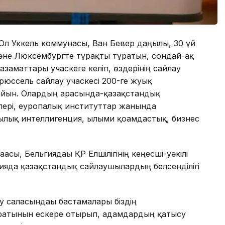
 Ол Уккель коммунасы, Ван Бевер даңғылы, 30 үй
әне Люксембургте тұрақты тұратын, сондай-ақ
заматтары учаскеге келіп, өздерінің сайлау
 Брюссель сайлау учаскесі 200-ге жуық
айын. Олардың арасында-қазақстандық
ері, еуропалық институттар жанында
лық интеллигенция, ғылыми қоғамдастық, бизнес
асы, Бельгиядағы ҚР Елшілігінің кеңесші-уәкілі
ияда қазақстандық сайлаушылардың белсенділігі
 саласындағы бастамалары біздің
ратынын ескере отырып, адамдардың қатысу