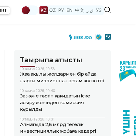
KZ
QZ
РУ
EN
中文
ق ز
ЎЗ
ORT
Тақырыпқа қатысты
10 тамыз 2026, 10:56
Жаңа ақылы жолдармен бір айда
жарты миллионнан астам көлік өтті
10 тамыз 2026, 10:40
Заң және тәртіп қағидатын іске
асыру жөніндегі комиссия
құрылды
10 тамыз 2026, 10:31
Алматыда 2,6 млрд теңгелік
инвестициялық жобаға кедергі