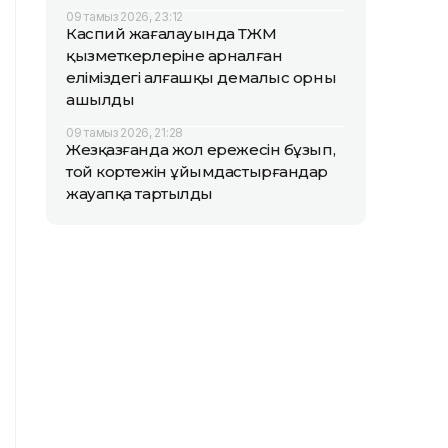
09 тамыз 2026, 23:12
Каспий жағалауында ТЖМ
қызметкерлеріне арналған
еліміздегі алғашқы демалыс орны
ашылды
09 тамыз 2026, 21:28
Жезқазғанда жол ережесін бұзып,
той кортежін ұйымдастырғандар
жауапқа тартылды