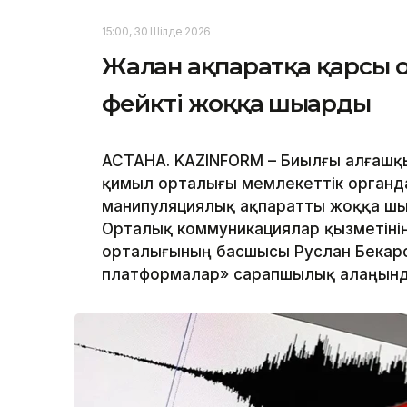
15:00, 30 Шілде 2026
Жалған ақпаратқа қарсы
фейкті жоққа шығарды
АСТАНА. KAZINFORM – Биылғы алғашқы
қимыл орталығы мемлекеттік органда
манипуляциялық ақпаратты жоққа шығ
Орталық коммуникациялар қызметінің
орталығының басшысы Руслан Бекар
платформалар» сарапшылық алаңында