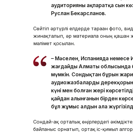
аудиторияның ақпаратқа сын кө
Руслан Бекарсланов.
Сөйтіп әртүрлі елдерде тараған фото, в
жинақталып, әр материалға оның қашан 
мәлімет қосылған.
– Мәселен, Испанияда немесе И
жағдайды Алматы облысында б
мүмкін. Сондықтан бұрын жари
аудиожазбалардың дерекқорын
күні мен болған жері көрсетілд
қайдан алынғанын бірден көрсе
бұл жұмыс алдын ала жүргізілді,
Сондай-ақ орталық өңірлердегі әкімдік
байланыс орнатып, ортақ іс-қимыл алгор