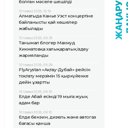
болған мәселе шешілді
10 тамыз 2026, 10:10
Алматыда Канье Уэст концертіне
байланысты қай көшелер
жабылады
10 тамыз 2026, 09:35
Танымал блогер Махмуд
Хикматовқа халықаралық іздеу
жарияланды
10 тамыз 2026, 09:28
FlyArystan «Ақтау-Дубай» рейсін
тоқтату мерзімін 15 қыркүйекке
дейін ұзартты
10 тамыз 2026, 09:19
Елде Абай есімді 19 мыңға жуық
адам бар
10 тамыз 2026, 09:10
Елде бензин, дизель және автогаз
бағасы қанша