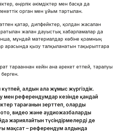
тер, өңірлік әкімдіктер мен басқа да
екеттік орган мен ұйым тартылған.
ратпен қатар, дипфейктер, қолдан жасалған
атылған жалған дауыстық хабарламалар да
ынша, мұндай материалдар көбіне қоғамның
ар арасында қызу талқыланатын тақырыптарға
ат тарағаннан кейін ғана әрекет етпей, таралуы
 берген.
н күтпей, алдын ала жұмыс жүргіздік.
у мен референдумдар кезінде қандай
ктер тарағанын зерттеп, олардың
фото, видео және аудиожазбаларды
йда жариялайтын түсіндірмелерді де
ғы мақсат – референдум алдында