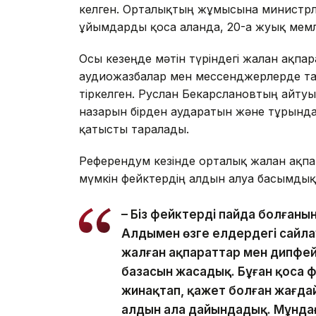
келген. Орталықтың жұмысына министрлік
ұйымдарды қоса алғанда, 20-ға жуық мемл
Осы кезеңде мәтін түріндегі жалған ақпа
аудиожазбалар мен мессенджерлерде тар
тіркелген. Руслан Бекарслановтың айту
назарын бірден аударатын және тұрғынд
қатысты таралады.
Референдум кезінде орталық жалған ақпар
мүмкін фейктердің алдын алуға басымдық
– Біз фейктердің пайда болғаны
Алдымен өзге елдердегі сайла
жалған ақпараттар мен дипфей
базасын жасадық. Бұған қоса 
жинақтап, қажет болған жағда
алдын ала дайындадық. Мұнда