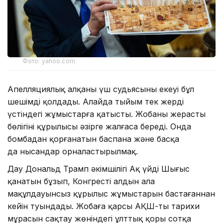
Фото: yahoo.com
Апелляциялық алқаның үш судьясының екеуі бұл
шешімді қолдады. Алайда тыйым тек жердің
үстіндегі жұмыстарға қатысты. Жобаның жерасты
бөлігінің құрылысы әзірге жалғаса береді. Онда
бомбадан қорғанатын баспана және басқа
да нысандар орналастырылмақ.
Дау Дональд Трамп әкімшілігі Ақ үйдің Шығыс
қанатын бұзып, Конгрестің алдын ала
мақұлдауынсыз құрылыс жұмыстарын бастағаннан
кейін туындады. Жобаға қарсы АҚШ-тың тарихи
мұрасын сақтау жөніндегі ұлттық қоры сотқа