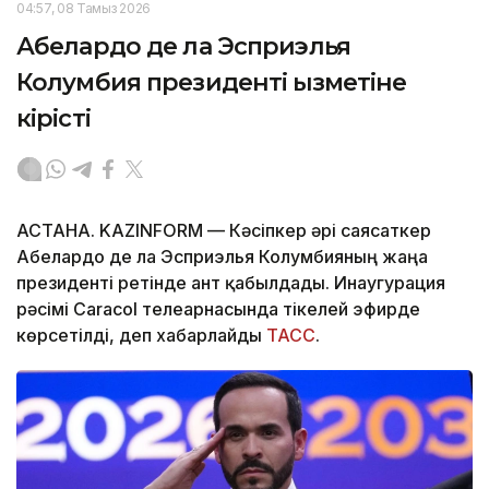
04:57, 08 Тамыз 2026
Абелардо де ла Эсприэлья
Колумбия президенті қызметіне
кірісті
АСТАНА. KAZINFORM —
Кәсіпкер әрі саясаткер
Абелардо де ла Эсприэлья Колумбияның жаңа
президенті ретінде ант қабылдады. Инаугурация
рәсімі Caracol телеарнасында тікелей эфирде
көрсетілді, деп хабарлайды
ТАСС
.