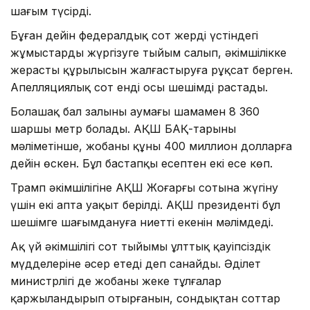
шағым түсірді.
Бұған дейін федералдық сот жердің үстіндегі
жұмыстарды жүргізуге тыйым салып, әкімшілікке
жерасты құрылысын жалғастыруға рұқсат берген.
Апелляциялық сот енді осы шешімді растады.
Болашақ бал залының аумағы шамамен 8 360
шаршы метр болады. АҚШ БАҚ-тарының
мәліметінше, жобаның құны 400 миллион долларға
дейін өскен. Бұл бастапқы есептен екі есе көп.
Трамп әкімшілігіне АҚШ Жоғарғы сотына жүгіну
үшін екі апта уақыт берілді. АҚШ президенті бұл
шешімге шағымдануға ниетті екенін мәлімдеді.
Ақ үй әкімшілігі сот тыйымы ұлттық қауіпсіздік
мүдделеріне әсер етеді деп санайды. Әділет
министрлігі де жобаны жеке тұлғалар
қаржыландырып отырғанын, сондықтан соттар