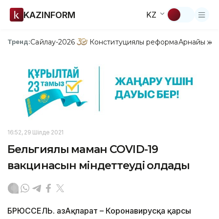
KAZINFORM
KZ
Сайлау-2026
Конституциялық реформа
Арнайы жо
Тренд:
16:52, 29 Шілде 2021
Бельгиялық маман COVID-19
вакцинасын міндеттеуді қолдады
БРЮССЕЛЬ. ҚазАқпарат – Коронавирусқа қарсы