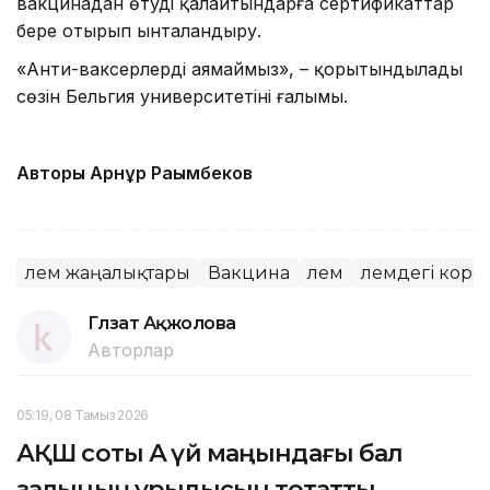
вакцинадан өтуді қалайтындарға сертификаттар
бере отырып ынталандыру.
«Анти-ваксерлерді аямаймыз», – қорытындылады
сөзін Бельгия университетінің ғалымы.
Авторы Арнұр Рақымбеков
Әлем жаңалықтары
Вакцина
Әлем
Әлемдегі кор
Гүлзат Ақжолова
Авторлар
05:19, 08 Тамыз 2026
АҚШ соты Ақ үй маңындағы бал
залының құрылысын тоқтатты