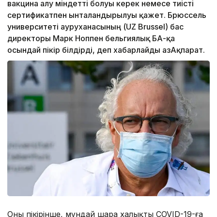
вакцина алу міндетті болуы керек немесе тиісті
сертификатпен ынталандырылуы қажет. Брюссель
университеті ауруханасының (UZ Brussel) бас
директоры Марк Ноппен бельгиялық БАҚ-қа
осындай пікір білдірді, деп хабарлайды ҚазАқпарат.
Оның пікірінше, мұндай шара халықты COVID-19-ға