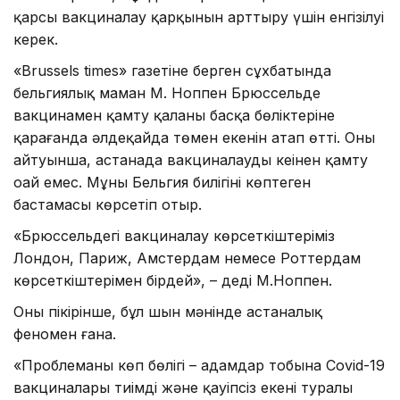
қарсы вакциналау қарқынын арттыру үшін енгізілуі
керек.
«Brussels times» газетіне берген сұхбатында
бельгиялық маман М. Ноппен Брюссельде
вакцинамен қамту қаланың басқа бөліктеріне
қарағанда әлдеқайда төмен екенін атап өтті. Оның
айтуынша, астанада вакциналауды кеңінен қамту
оңай емес. Мұны Бельгия билігінің көптеген
бастамасы көрсетіп отыр.
«Брюссельдегі вакциналау көрсеткіштеріміз
Лондон, Париж, Амстердам немесе Роттердам
көрсеткіштерімен бірдей», – деді М.Ноппен.
Оның пікірінше, бұл шын мәнінде астаналық
феномен ғана.
«Проблеманың көп бөлігі – адамдар тобына Covid-19
вакциналары тиімді және қауіпсіз екені туралы