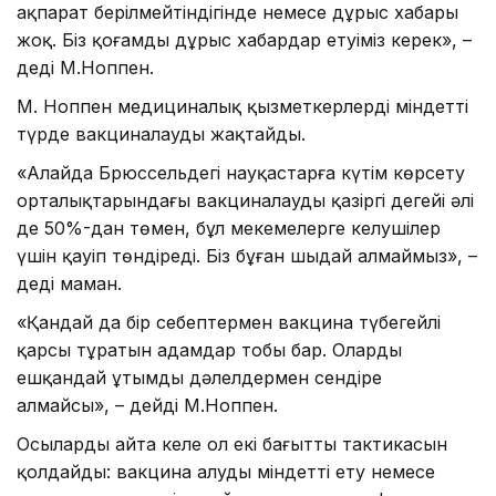
ақпарат берілмейтіндігінде немесе дұрыс хабары
жоқ. Біз қоғамды дұрыс хабардар етуіміз керек», –
деді М.Ноппен.
М. Ноппен медициналық қызметкерлерді міндетті
түрде вакциналауды жақтайды.
«Алайда Брюссельдегі науқастарға күтім көрсету
орталықтарындағы вакциналаудың қазіргі деңгейі әлі
де 50%-дан төмен, бұл мекемелерге келушілер
үшін қауіп төндіреді. Біз бұған шыдай алмаймыз», –
деді маман.
«Қандай да бір себептермен вакцина түбегейлі
қарсы тұратын адамдар тобы бар. Оларды
ешқандай ұтымды дәлелдермен сендіре
алмайсың», – дейді М.Ноппен.
Осыларды айта келе ол екі бағыттың тактикасын
қолдайды: вакцина алуды міндетті ету немесе