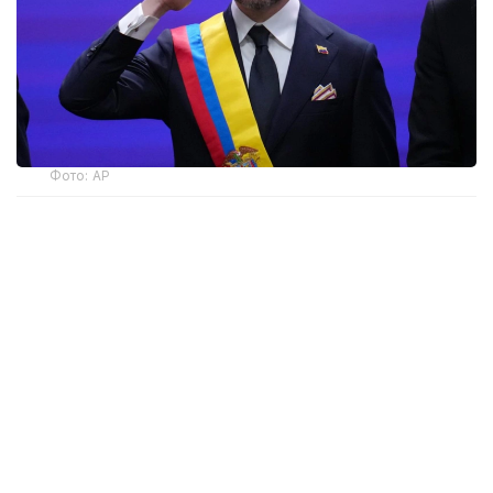
Фото: AP
— Ант етемін және Колумбияның
Конституциясы мен заңдарын адал
сақтауға халық алдында уәде беремін, —
деді мемлекет басшысы парламент
мүшелерінің қатысуымен өткен рәсімде.
Инаугурация Колумбия астанасында емес, елдің
батысындағы Кали қаласында өтті. Рәсімге
Аргентина президенті Хавьер Милей, Чили
президенті Хосе Антонио Каст және Эквадор