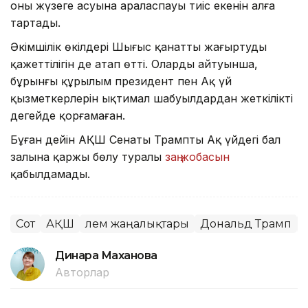
оның жүзеге асуына араласпауы тиіс екенін алға
тартады.
Әкімшілік өкілдері Шығыс қанатты жаңғыртудың
қажеттілігін де атап өтті. Олардың айтуынша,
бұрынғы құрылым президент пен Ақ үй
қызметкерлерін ықтимал шабуылдардан жеткілікті
деңгейде қорғамаған.
Бұған дейін АҚШ Сенаты Трамптың Ақ үйдегі бал
залына қаржы бөлу туралы
заң жобасын
қабылдамады.
Сот
АҚШ
Әлем жаңалықтары
Дональд Трамп
Динара Маханова
Авторлар