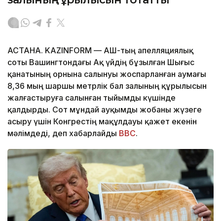
АСТАНА. KAZINFORM — АҚШ-тың апелляциялық
соты Вашингтондағы Ақ үйдің бұзылған Шығыс
қанатының орнына салынуы жоспарланған аумағы
8,36 мың шаршы метрлік бал залының құрылысын
жалғастыруға салынған тыйымды күшінде
қалдырды. Сот мұндай ауқымды жобаны жүзеге
асыру үшін Конгрестің мақұлдауы қажет екенін
мәлімдеді, деп хабарлайды
BBC
.