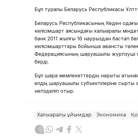
Бұл туралы Беларусь Республикасы Ұлттық
Беларусь Республикасының Кеден одағы ж
келісімшарт аясындағы халықаралық мінде
банк 2011 жылғы 16 наурыздан бастап б
келісімшарттары бойынша аванстық төле
Федерациясының шаруашылық жүргізуші су
берді.
Бұл шара мемлекеттердің нарықтық қатына
елдің шаруашылық субъектілеріне сыртқы 
негізделіп отыр.
Халықаралық ұйымдар
Экономика
Қо