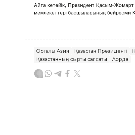
Айта кетейік, Президент Қасым-Жомарт 
мемлекеттері басшыларының бейресми К
Орталық Азия
Қазақстан Президенті
Қ
Қазақстанның сыртқы саясаты
Ақорда
Айдар Оспаналиев
Авторлар
12:03, 31 Шілде 2026