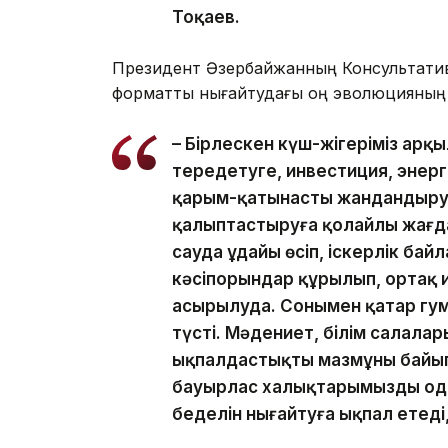
Тоқаев.
Президент Әзербайжанның Консультативт
форматты нығайтудағы оң эволюцияның ж
– Бірлескен күш-жігеріміз арқ
тереңдетуге, инвестиция, энер
қарым-қатынасты жандандыруға
қалыптастыруға қолайлы жағдай
сауда ұдайы өсіп, іскерлік байл
кәсіпорындар құрылып, ортақ 
асырылуда. Сонымен қатар гу
түсті. Мәдениет, білім салала
ықпалдастықтың мазмұны байып 
бауырлас халықтарымызды одан
беделін нығайтуға ықпал етеді