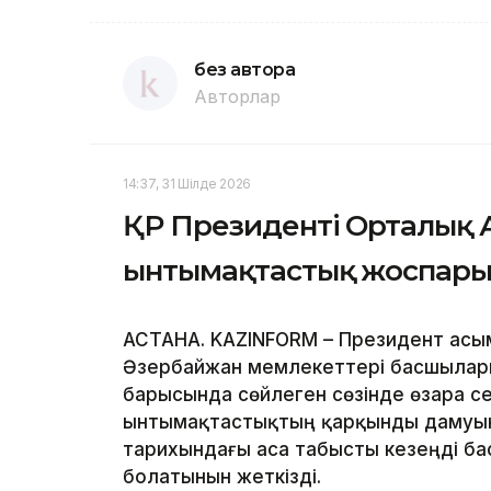
без автора
Авторлар
14:37, 31 Шілде 2026
ҚР Президенті Орталық А
ынтымақтастық жоспарын
АСТАНА. KAZINFORM – Президент Қас
Әзербайжан мемлекеттері басшылары
барысында сөйлеген сөзінде өзара се
ынтымақтастықтың қарқынды дамуын
тарихындағы аса табысты кезеңді ба
болатынын жеткізді.