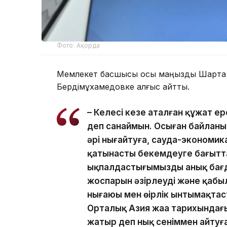
Фото: Ақорда
Мемлекет басшысы осы маңызды Шартқа қ
Бердімұхамедовке алғыс айтты.
– Келесі кезең аталған құжат е
деп санаймын. Осыған байланыс
әрі нығайтуға, сауда-экономи
қатынасты бекемдеуге бағытта
ықпалдастығымыздың анық бағд
жоспарын әзірлеуді және қабыл
нығаюы мен өңірлік ынтымақта
Орталық Азия жаңа тарихындағы
жатыр деп нық сеніммен айтуғ