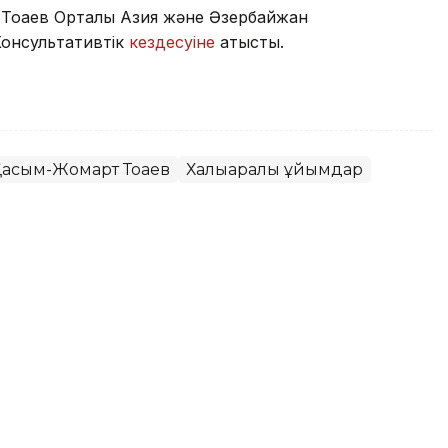
Тоқаев Орталық Азия және Әзербайжан
онсультативтік
кездесуіне
қатысты.
асым-Жомарт Тоқаев
Халықаралық ұйымдар