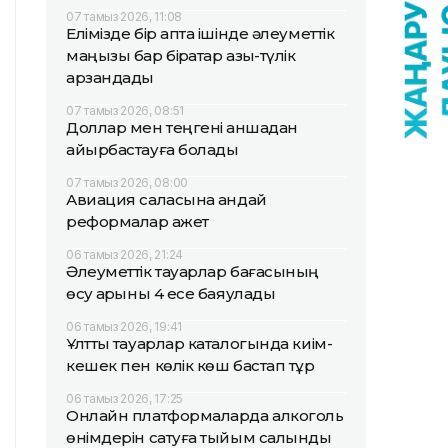
07 тамыз 2026, 11:08
Елімізде бір апта ішінде әлеуметтік
маңызы бар бірқатар азық-түлік
арзандады
07 тамыз 2026, 08:51
Доллар мен теңгені қаншадан
айырбастауға болады
07 тамыз 2026, 08:00
Авиация саласына қандай
реформалар қажет
06 тамыз 2026, 21:24
Әлеуметтік тауарлар бағасының
өсу қарқыны 4 есе баяулады
06 тамыз 2026, 19:41
Ұлттық тауарлар каталогында киім-
кешек пен көлік көш бастап тұр
06 тамыз 2026, 17:25
Онлайн платформаларда алкоголь
өнімдерін сатуға тыйым салынды