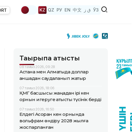
KZ
QZ
РУ
EN
中文
ق ز
ЎЗ
ORT
Тақырыпқа қатысты
08 тамыз 2026, 09:28
Астана мен Алматыда доллар
қаншадан саудаланып жатыр
07 тамыз 2026, 18:06
ҚМГ басшысы жаңадан ірі кен
орнын игеруге қатысты түсінік берді
07 тамыз 2026, 16:50
Елдегі Ақсоран кен орнында
вольфрам өндіру 2028 жылға
жоспарланған