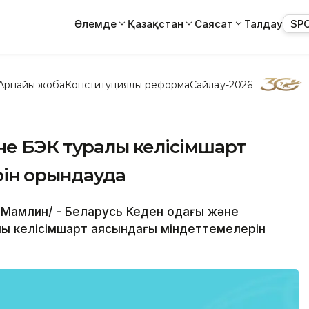
Әлемде
Қазақстан
Саясат
Талдау
SP
Арнайы жоба
Конституциялық реформа
Сайлау-2026
не БЭК туралы келісімшарт
рін орындауда
р Мамлин/ - Беларусь Кеден одағы және
алы келісімшарт аясындағы міндеттемелерін