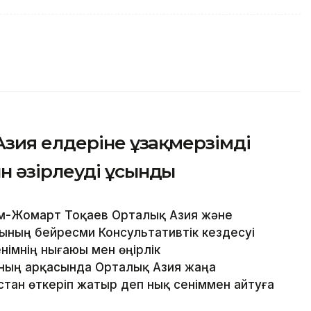
зия елдеріне ұзақмерзімді
 әзірлеуді ұсынды
ым-Жомарт Тоқаев Орталық Азия және
ның бейресми Консультативтік кездесуі
німнің нығаюы мен өңірлік
ың арқасында Орталық Азия жаңа
стан өткеріп жатыр деп нық сеніммен айтуға