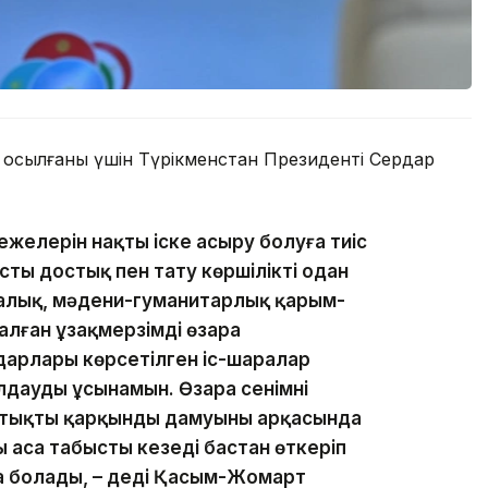
осылғаны үшін Түрікменстан Президенті Сердар
режелерін нақты іске асыру болуға тиіс
ты достық пен тату көршілікті одан
калық, мәдени-гуманитарлық қарым-
лған ұзақмерзімді өзара
арлары көрсетілген іс-шаралар
дауды ұсынамын. Өзара сенімнің
стықтың қарқынды дамуының арқасында
 аса табысты кезеңді бастан өткеріп
а болады, – деді Қасым-Жомарт