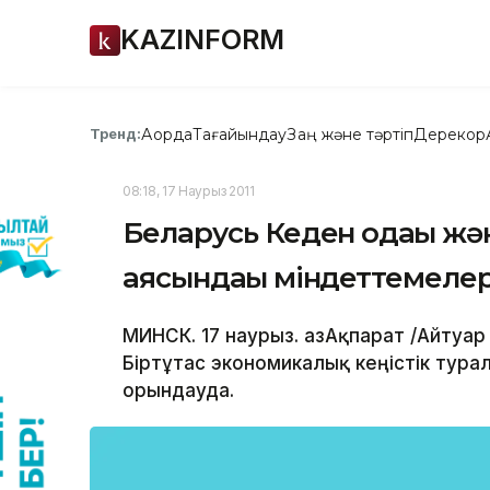
KAZINFORM
Ақорда
Тағайындау
Заң және тәртіп
Дерекқор
Тренд:
08:18, 17 Наурыз 2011
Беларусь Кеден одағы жә
аясындағы міндеттемеле
МИНСК. 17 наурыз. ҚазАқпарат /Айтуа
Біртұтас экономикалық кеңістік тур
орындауда.