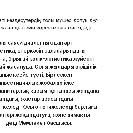
і кездесулердің толық мүшесі болуы бұл
аңа деңгейін көрсететінін мәлімдеді.
ылы саяси диалогты одан әрі
гетика, өнеркәсіп салаларындағы
, бірыңғай көлік-логистика жүйесін
 жасалуда. Соңғы жылдары өңірішілік
аныс кеңейе түсті. Бірлескен
инвестициялық жобалар іске
манитарлық қарым-қатынасы жандана
рындағы, жастар арасындағы
келеді. Осы оң нәтижелердің барлығы
 әрі жақындатуға, және аймақтың
, – деді Мемлекет басшысы.