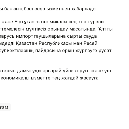
 банкінің баспасөз қызметінен хабарлады.
әне Біртұтас экономикалық кеңістік туралы
ттемелерін мүлтіксіз орындау мақсатында, Ұлттық
еларусь импорттаушыларына сыртқы сауда
мдерді Қазақстан Республикасы мен Ресей
бъектілерінің пайдасына еркін жүргізуге рұқсат
старын дамытуды әрі қарай үйлестіруге және үш
экономикалық қызметте тең жағдай жасауға
ғам