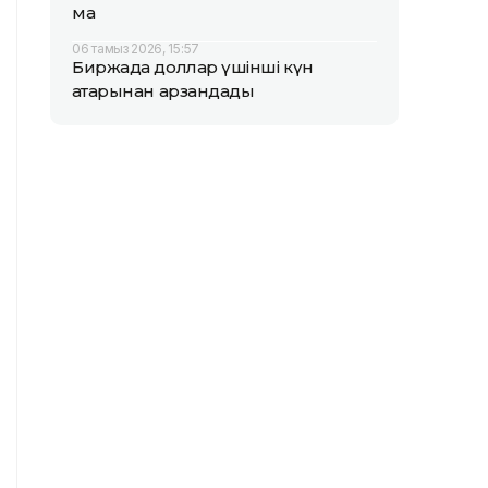
ма
06 тамыз 2026, 15:57
Биржада доллар үшінші күн
қатарынан арзандады