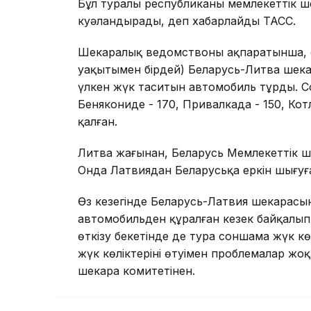
Бұл туралы республиканың мемлекеттік ш
куәландырады, деп хабарлайды ТАСС.
Шекаралық ведомствоның ақпаратынша, с
уақытымен бірдей) Беларусь-Литва шека
үлкен жүк таситын автомобиль тұрды. Сон
Бенякониде - 170, Привалкада - 150, Кот
қалған.
Литва жағынан, Беларусь Мемлекеттік ше
Онда Латвиядан Беларусьқа еркін шығуғ
Өз кезегінде Беларусь-Латвия шекарасын
автомобильден құралған кезек байқалып
өткізу бекетінде де тура соншама жүк кө
жүк көліктерінің өтуімен проблемалар жоқ,
шекара комитетінен.