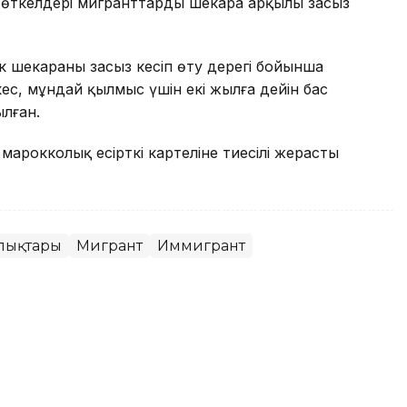
ты өткелдері мигранттарды шекара арқылы заңсыз
к шекараны заңсыз кесіп өту дерегі бойынша
ес, мұндай қылмыс үшін екі жылға дейін бас
лған.
 марокколық есірткі картеліне тиесілі жерасты
алықтары
Мигрант
Иммигрант