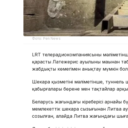
Фото: Pen News
LRT телерадиокомпаниясының мәліметінш
қарасты Латежерис ауылының маңынан та
жабдықтың көмегімен анықтау мүмкін бол
Шекара қызметінің мәліметінше, туннель ш
қабырғалары бөрене мен тақтайлар арқыл
Беларусь жағындағы кіреберісі арнайы 
мемлекеттік шекара сызығынан Литва ау
созылған, алайда Литва жағындағы шығаб