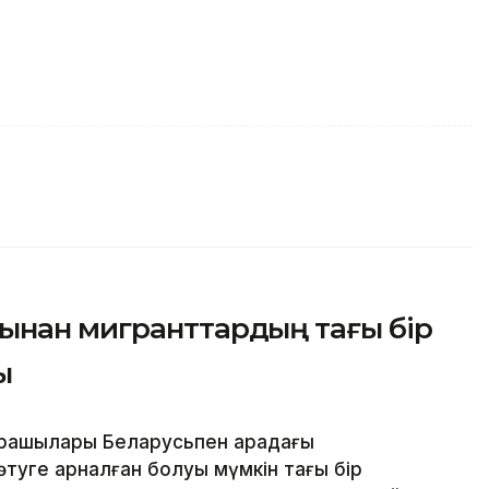
ынан мигранттардың тағы бір
ы
арашылары Беларусьпен арадағы
туге арналған болуы мүмкін тағы бір