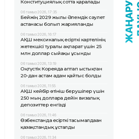
Конституциялық сотта қаралады
06 тамыз 2026, 17:35
Бейжің 2029 жылғы Әлемдік сәулет
астанасы болып жарияланды
06 тамыз 2026, 16:17
АҚШ мексикалық есірткі картелінің
жетекшісі туралы ақпарат үшін 25
млн доллар сыйақы ұсынды
06 тамыз 2026, 13:19
Оңтүстік Кореяда аптап ыстықтан
20-дан астам адам қайтыс болды
06 тамыз 2026, 11:55
АҚШ кейбір өтініш берушілер үшін
250 мың долларға дейін визалық
депозиттер енгізді
06 тамыз 2026, 11:46
Өзбекстанда есірткі тасымалдаған
қазақстандық ұсталды
06 тамыз 2026, 11:34