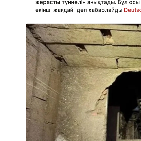
жерасты туннелін анықтады. Бұл осы
екінші жағдай, деп хабарлайды
Deuts