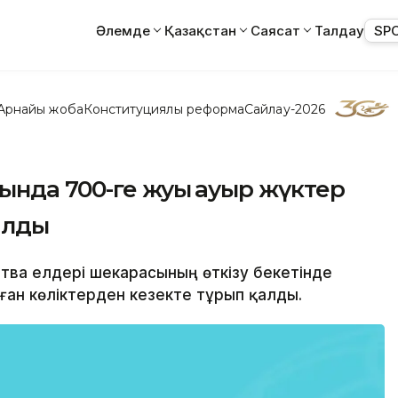
Әлемде
Қазақстан
Саясат
Талдау
SP
Арнайы жоба
Конституциялық реформа
Сайлау-2026
нда 700-ге жуық ауыр жүктер
алды
итва елдері шекарасының өткізу бекетінде
лған көліктерден кезекте тұрып қалды.