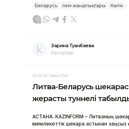
Беларусь
Әлем жаңалықтары
Көлік
Зарина Туғанбаева
Авторлар
06:35, 06 Тамыз 2026
Литва-Беларусь шекарас
жерасты туннелі табылд
АСТАНА. KAZINFORM – Литваның шек
мемлекеттік шекара астынан заңсыз ө