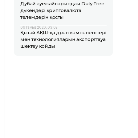
Дубай әуежайларындағы Duty Free
дүкендері криптовалюта
төлемдерін қосты
06 тамыз 2026, 03:02
Қытай АҚШ-қа дрон компоненттері
мен технологияларын экспорттауға
шектеу қойды