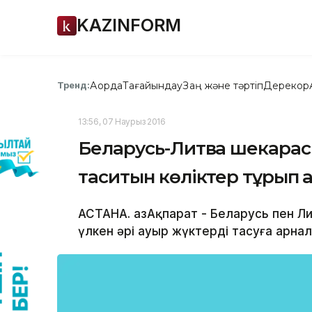
KAZINFORM
Ақорда
Тағайындау
Заң және тәртіп
Дерекқор
Тренд:
13:56, 07 Наурыз 2016
Беларусь-Литва шекарасы
таситын көліктер тұрып қ
АСТАНА. ҚазАқпарат - Беларусь пен Л
үлкен әрі ауыр жүктерді тасуға арна