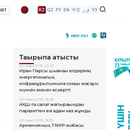
KZ
QZ
РУ
EN
中文
ق ز
ЎЗ
ORT
Тақырыпқа қатысты
06 тамыз 2026, 20:20
Иран Парсы шығанағы елдерінің
энергетикалық
инфрақұрылымына соққы жасауы
мүмкін екенін ескертті
06 тамыз 2026, 18:46
АҚШ-та салат жапырағындағы
паразиттен екі адам көз жұмды
06 тамыз 2026, 18:05
Арменияның TRIPP жобасы