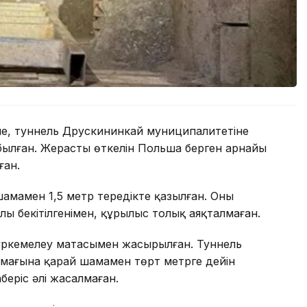
е, туннель Друскининкай муниципалитетіне
былған. Жерасты өткелін Польша берген арнайы
ған.
амамен 1,5 метр тереңдікте қазылған. Оның
ы бекітілгенімен, құрылыс толық аяқталмаған.
бүркемелеу матасымен жасырылған. Туннель
мағына қарай шамамен төрт метрге дейін
еріс әлі жасалмаған.