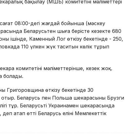
екаралық бақылау (МШБ) комитетінің мәліметтері
ағат 08:00-дегі жағдай бойынша (мәскеу
расында Беларусьтен шыға берісте кезекте 680
ың ішінде, Каменный Лог өткізу бекетінде - 250,
ловкада 110 үлкен жүк таситын көлік тұрып
кара комитетінің мәліметтерінше, кезек жоқ.
а болады.
ың Григоровщина өткізу бекетінде 30
 отыр. Беларусь пен Польша шекарасының Брузги
лігі тұр. Беларусьтің Украинамен шекарасында
 деп атап өтті Беларусь елінің Мемлекеттік