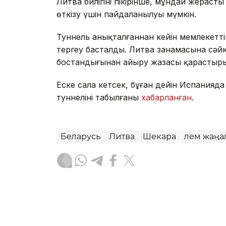
Литва билігінің пікірінше, мұндай жерас
өткізу үшін пайдаланылуы мүмкін.
Туннель анықталғаннан кейін мемлекетті
тергеу басталды. Литва заңнамасына сәйк
бостандығынан айыру жазасы қарастыры
Еске сала кетсек, бұған дейін Испанияда
туннелінің табылғаны
хабарланған
.
Беларусь
Литва
Шекара
Әлем жаң
Жасұлан Бақытбекұлы
Авторлар