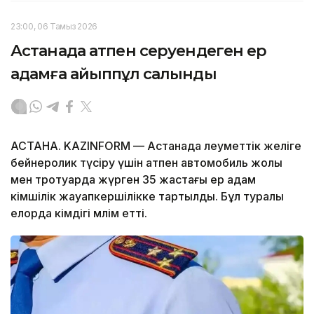
23:00, 06 Тамыз 2026
Астанада атпен серуендеген ер
адамға айыппұл салынды
АСТАНА. KAZINFORM — Астанада әлеуметтік желіге
бейнеролик түсіру үшін атпен автомобиль жолы
мен тротуарда жүрген 35 жастағы ер адам
әкімшілік жауапкершілікке тартылды. Бұл туралы
елорда әкімдігі мәлім етті.