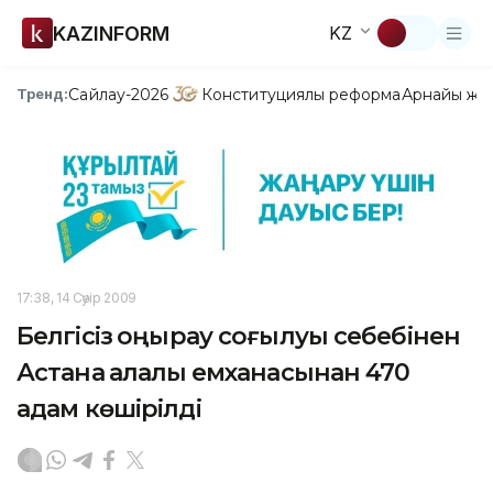
KAZINFORM
KZ
Сайлау-2026
Конституциялық реформа
Арнайы жо
Тренд:
17:38, 14 Сәуір 2009
Белгісіз қоңырау соғылуы себебінен
Астана қалалық емханасынан 470
адам көшірілді