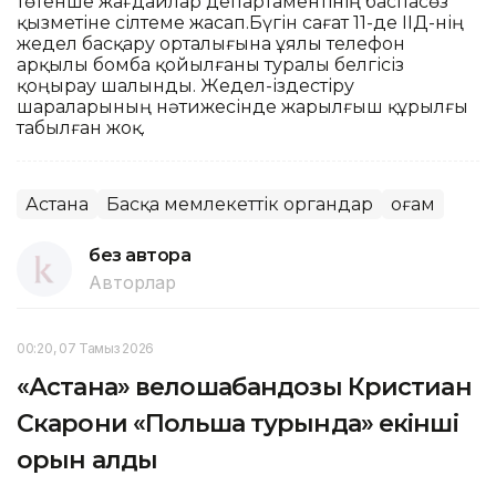
төтенше жағдайлар департаментінің баспасөз
қызметіне сілтеме жасап.Бүгін сағат 11-де ІІД-нің
жедел басқару орталығына ұялы телефон
арқылы бомба қойылғаны туралы белгісіз
қоңырау шалынды. Жедел-іздестіру
шараларының нәтижесінде жарылғыш құрылғы
табылған жоқ.
Астана
Басқа мемлекеттік органдар
Қоғам
без автора
Авторлар
00:20, 07 Тамыз 2026
«Астана» велошабандозы Кристиан
Скарони «Польша турында» екінші
орын алды