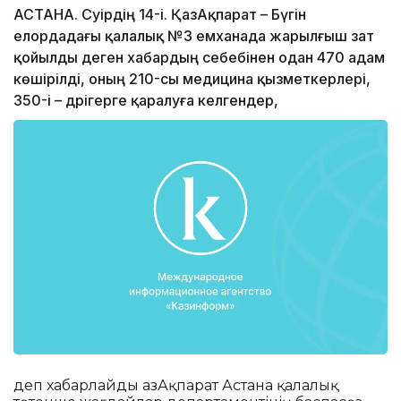
АСТАНА. Сәуірдің 14-і. ҚазАқпарат – Бүгін
елордадағы қалалық №3 емханада жарылғыш зат
қойылды деген хабардың себебінен одан 470 адам
көшірілді, оның 210-сы медицина қызметкерлері,
350-і – дәрігерге қаралуға келгендер,
деп хабарлайды ҚазАқпарат Астана қалалық