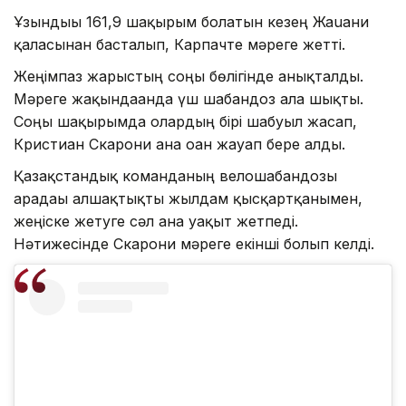
Ұзындығы 161,9 шақырым болатын кезең Жаuани
қаласынан басталып, Карпачте мәреге жетті.
Жеңімпаз жарыстың соңғы бөлігінде анықталды.
Мәреге жақындағанда үш шабандоз алға шықты.
Соңғы шақырымда олардың бірі шабуыл жасап,
Кристиан Скарони ғана оған жауап бере алды.
Қазақстандық команданың велошабандозы
арадағы алшақтықты жылдам қысқартқанымен,
жеңіске жетуге сәл ғана уақыт жетпеді.
Нәтижесінде Скарони мәреге екінші болып келді.