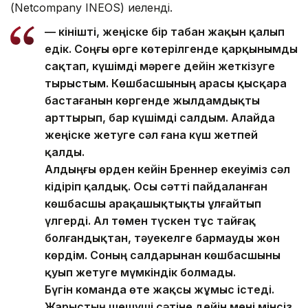
(Netcompany INEOS) иеленді.
— Өкінішті, жеңіске бір табан жақын қалып
едік. Соңғы өрге көтерілгенде қарқынымды
сақтап, күшімді мәреге дейін жеткізуге
тырыстым. Көшбасшының арасы қысқара
бастағанын көргенде жылдамдықты
арттырып, бар күшімді салдым. Алайда
жеңіске жетуге сәл ғана күш жетпей
қалды.
Алдыңғы өрден кейін Бреннер екеуіміз сәл
кідіріп қалдық. Осы сәтті пайдаланған
көшбасшы арақашықтықты ұлғайтып
үлгерді. Ал төмен түскен тұс тайғақ
болғандықтан, тәуекелге бармауды жөн
көрдім. Соның салдарынан көшбасшыны
қуып жетуге мүмкіндік болмады.
Бүгін команда өте жақсы жұмыс істеді.
Жарыстың шешуші сәтіне дейін мені мінсіз