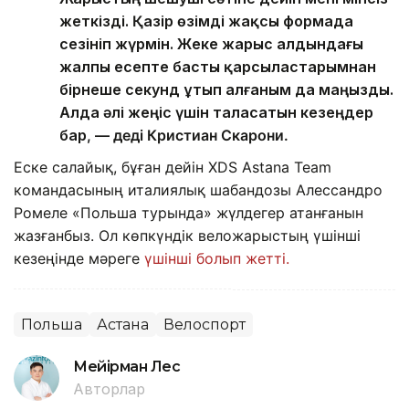
жеткізді. Қазір өзімді жақсы формада
сезініп жүрмін. Жеке жарыс алдындағы
жалпы есепте басты қарсыластарымнан
бірнеше секунд ұтып алғаным да маңызды.
Алда әлі жеңіс үшін таласатын кезеңдер
бар
, — деді Кристиан Скарони.
Еске салайық, бұған дейін XDS Astana Team
командасының италиялық шабандозы Алессандро
Ромеле «Польша турында» жүлдегер атанғанын
жазғанбыз. Ол көпкүндік веложарыстың үшінші
кезеңінде мәреге
үшінші болып жетті.
Польша
Астана
Велоспорт
Мейірман Лес
Авторлар