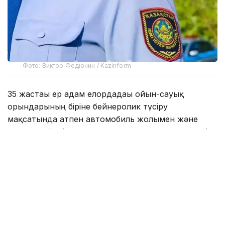
Фото: Виктор Федюнин / Kazinform
35 жастағы ер адам елордадағы ойын-сауық
орындарының біріне бейнеролик түсіру
мақсатында атпен автомобиль жолымен және
жаяу жүргіншілерге арналған тротуарлармен жүріп,
жаяу жүргіншілердің қозғалысына кедергі келтірген.
Кейін «Бәйтерек» монументі маңына қарай бет
алған кезде, жол қиылыстарының бірінде жылқы
тротуарды ластап, жасыл желектерге зақым
келтірген. Осылайша абаттандыру саласындағы
заңнама талаптары бұзылған.