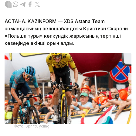
АСТАНА. KAZINFORM — XDS Astana Team
командасының велошабандозы Кристиан Скарони
«Польша туры» көпкүндік жарысының төртінші
кезеңінде екінші орын алды.
Фото: SprintCycling