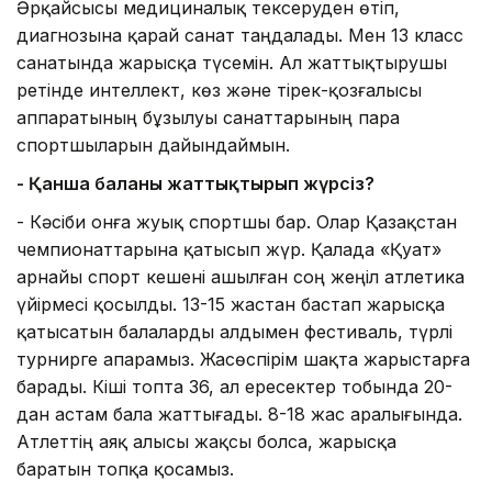
Әрқайсысы медициналық тексеруден өтіп,
диагнозына қарай санат таңдалады. Мен 13 класс
санатында жарысқа түсемін. Ал жаттықтырушы
ретінде интеллект, көз және тірек-қозғалысы
аппаратының бұзылуы санаттарының пара
спортшыларын дайындаймын.
- Қанша баланы жаттықтырып жүрсіз?
- Кәсіби онға жуық спортшы бар. Олар Қазақстан
чемпионаттарына қатысып жүр. Қалада «Қуат»
арнайы спорт кешені ашылған соң жеңіл атлетика
үйірмесі қосылды. 13-15 жастан бастап жарысқа
қатысатын балаларды алдымен фестиваль, түрлі
турнирге апарамыз. Жасөспірім шақта жарыстарға
барады. Кіші топта 36, ал ересектер тобында 20-
дан астам бала жаттығады. 8-18 жас аралығында.
Атлеттің аяқ алысы жақсы болса, жарысқа
баратын топқа қосамыз.