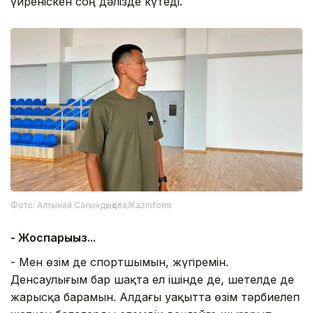
үйреніскен соң дәлізде күтеді.
Фото: Алтынай Сағындықова/Kazinform
- Жоспарыңыз...
- Мен өзім де спортшымын, жүгіремін.
Денсаулығым бар шақта ел ішінде де, шетелде де
жарысқа барамын. Алдағы уақытта өзім тәрбиелеп