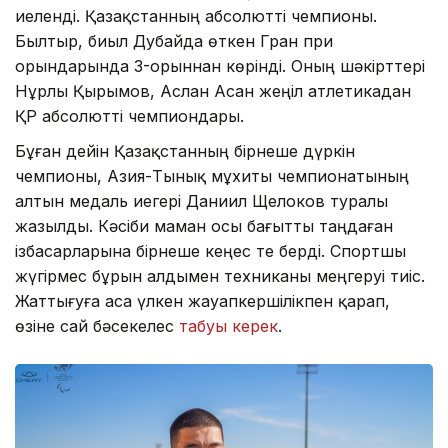
иеленді. Қазақстанның абсолютті чемпионы.
Былтыр, биыл Дубайда өткен Гран при
орындарында 3-орыннан көрінді. Оның шәкірттері
Нұрлы Қырымов, Аслан Асан жеңіл атлетикадан
ҚР абсолютті чемпиондары.
Бұған дейін Қазақстанның бірнеше дүркін
чемпионы, Азия-Тынық мұхиты чемпионатының
алтын медаль иегері Даниил Щелоков туралы
жазылды. Кәсіби маман осы бағытты таңдаған
ізбасарларына бірнеше кеңес те берді. Спортшы
жүгірмес бұрын алдымен техниканы меңгеруі тиіс.
Жаттығуға аса үлкен жауапкершілікпен қарап,
өзіне сай бәсекелес
табуы керек
.