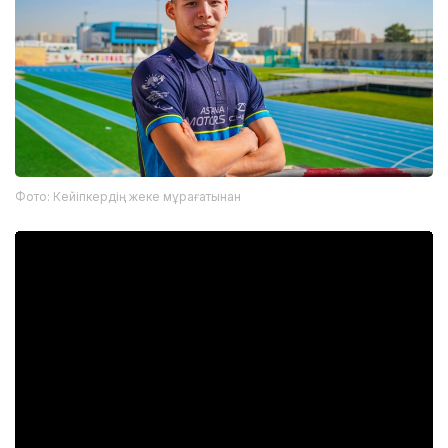
Фото: Кейіпкердің жеке мұрағатынан