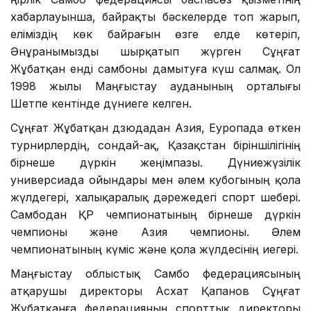
хабарлауынша, байрақты бәскелерде топ жарып,
еліміздің көк байрағын өзге елде көтеріп,
Әнұранымызды шырқатып жүрген Сұңғат
Жұбатқан енді самбоны дамытуға күш салмақ. Ол
1998 жылы Маңғыстау ауданының орталығы
Шетпе кентінде дүниеге келген.
Сұңғат Жұбатқан дзюдадан Азия, Еуропада өткен
турнирлердің, сондай-ақ, Қазақстан біріншілігінің
бірнеше дүркін жеңімпазы. Дүниежүзілік
универсиада ойындары мен әлем кубогының қола
жүлдегері, халықаралық дәрежедегі спорт шебері.
Самбодан ҚР чемпионатының бірнеше дүркін
чемпионы және Азия чемпионы. Әлем
чемпионатының күміс және қола жүлдесінің иегері.
Маңғыстау облыстық Самбо федерациясының
атқарушы директоры Асхат Қапанов Сұңғат
Жұбатқанға федерацияның спорттық директоры