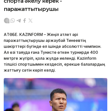
спортқа әкелу керек -
паражаттықтырушы
АҚТӨБЕ. KAZINFORM – Жеңіл атлет әрі
паражаттықтырушы Қаржаубай Тинеевтің
шәкірттері бүгінде ел ішінде абсолютті чемпион.
Ал өзі таяуда ғана Тунисте өткен турнирде 400
метрге жүгіріп, қола жүлде иеленді. Kazinform
тілшісі спортшымен кездесіп, ерекше балалардың
жаттығу сәтін көріп келді.