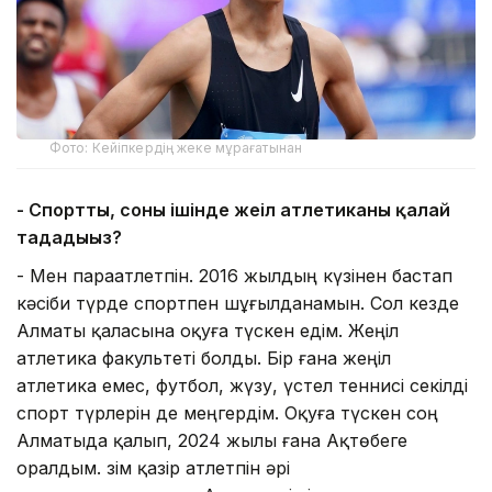
Фото: Кейіпкердің жеке мұрағатынан
- Спортты, соның ішінде жеңіл атлетиканы қалай
таңдадыңыз?
- Мен параатлетпін. 2016 жылдың күзінен бастап
кәсіби түрде спортпен шұғылданамын. Сол кезде
Алматы қаласына оқуға түскен едім. Жеңіл
атлетика факультеті болды. Бір ғана жеңіл
атлетика емес, футбол, жүзу, үстел теннисі секілді
спорт түрлерін де меңгердім. Оқуға түскен соң
Алматыда қалып, 2024 жылы ғана Ақтөбеге
оралдым. Өзім қазір атлетпін әрі