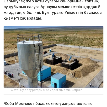
Сарыбұлақ жер асты сулары кен орнынан топтық
су құбырын салуға Арнаулы мемлекеттік қордан 5
млрд теңге бөлінді. Бұл туралы Үкіметтің баспасөз
қызметі хабарлады.
Фото: Су ресурстары және ирригация министрлігі
Жоба Мемлекет басшысының заңсыз шетелге