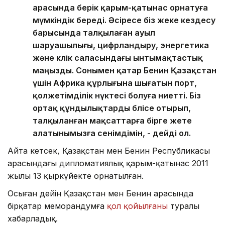
арасында берік қарым-қатынас орнатуға
мүмкіндік береді. Әсіресе біз жеке кездесу
барысында талқылаған ауыл
шаруашылығы, цифрландыру, энергетика
және көлік саласындағы ынтымақтастық
маңызды. Сонымен қатар Бенин Қазақстан
үшін Африка құрлығына шығатын порт,
қолжетімділік нүктесі болуға ниетті. Біз
ортақ құндылықтарды бөлісе отырып,
талқыланған мақсаттарға бірге жете
алатынымызға сенімдімін, - дейді ол.
Айта кетсек, Қазақстан мен Бенин Республикасы
арасындағы дипломатиялық қарым-қатынас 2011
жылы 13 қыркүйекте орнатылған.
Осыған дейін Қазақстан мен Бенин арасында
бірқатар меморандумға
қол қойылғаны
туралы
хабарладық.