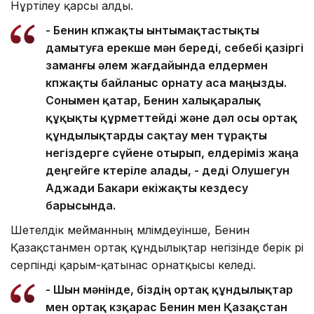
Нұртілеу қарсы алды.
- Бенин көпжақты ынтымақтастықты
дамытуға ерекше мән береді, себебі қазіргі
заманғы әлем жағдайында елдермен
көпжақты байланыс орнату аса маңызды.
Сонымен қатар, Бенин халықаралық
құқықты құрметтейді және дәл осы ортақ
құндылықтарды сақтау мен тұрақты
негіздерге сүйене отырып, елдеріміз жаңа
деңгейге көтеріле алады, - деді Олушегун
Аджади Бакари екіжақты кездесу
барысында.
Шетелдік мейманның мәлімдеуінше, Бенин
Қазақстанмен ортақ құндылықтар негізінде берік әрі
серпінді қарым-қатынас орнатқысы келеді.
- Шын мәнінде, біздің ортақ құндылықтар
мен ортақ көзқарас Бенин мен Қазақстан