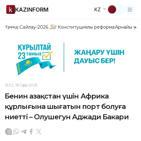
KAZINFORM
KZ
Сайлау-2026
Конституциялық реформа
Арнайы жо
Тренд:
15:52, 18 Сәуір 2025
Бенин Қазақстан үшін Африка
құрлығына шығатын порт болуға
ниетті – Олушегун Аджади Бакари