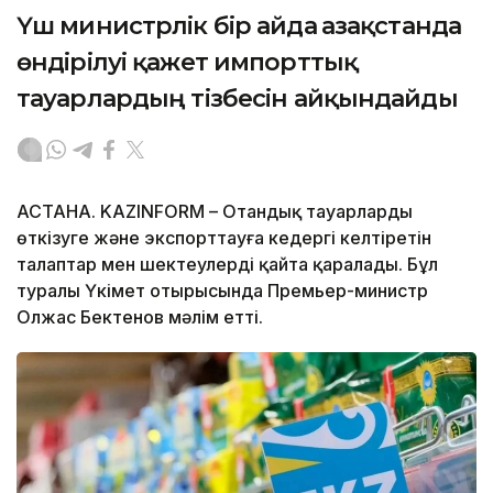
Үш министрлік бір айда Қазақстанда
өндірілуі қажет импорттық
тауарлардың тізбесін айқындайды
АСТАНА. KAZINFORM – Отандық тауарларды
өткізуге және экспорттауға кедергі келтіретін
талаптар мен шектеулерді қайта қаралады. Бұл
туралы Үкімет отырысында Премьер-министр
Олжас Бектенов мәлім етті.