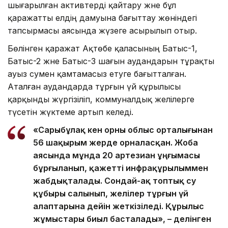
шығарылған активтерді қайтару және бұл
қаражатты елдің дамуына бағыттау жөніндегі
тапсырмасы аясында жүзеге асырылып отыр.
Бөлінген қаражат Ақтөбе қаласының Батыс-1,
Батыс-2 және Батыс-3 шағын аудандарын тұрақты
ауыз сумен қамтамасыз етуге бағытталған.
Аталған аудандарда тұрғын үй құрылысы
қарқынды жүргізіліп, коммуналдық желілерге
түсетін жүктеме артып келеді.
«Сарыбұлақ кен орны облыс орталығынан
56 шақырым жерде орналасқан. Жоба
аясында мұнда 20 артезиан ұңғымасы
бұрғыланып, қажетті инфрақұрылыммен
жабдықталады. Сондай-ақ топтық су
құбыры салынып, желілер тұрғын үй
алаптарына дейін жеткізіледі. Құрылыс
жұмыстары биыл басталады», – делінген