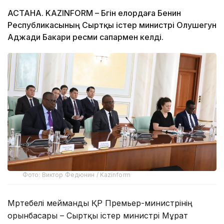
АСТАНА. KAZINFORM – Бүгін елордаға Бенин
Республикасының Сыртқы істер министрі Олушегун
Аджади Бакари ресми сапармен келді.
Фото: Виктор Федюнин / Kazinform
Мәртебелі мейманды ҚР Премьер-министрінің
орынбасары – Сыртқы істер министрі Мұрат