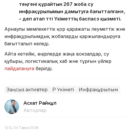
теңгені құрайтын 267 жоба су
инфрақұрылымын дамытуға бағытталған»,
– деп атап өтті Үкіметтің баспасөз қызметі.
Арнаулы мемлекеттік қор қаражаты әлеуметтік және
инфрақұрылымдық жобаларды қаржыландыруға
бағытталып келеді.
Айта кетейік, өңірлерде жаңа вокзалдар, су
құбыры, логистикалық хаб және тұрғын үйлер
пайдалануға
берілді.
Заңсыз активтер
ҚР Үкіметі
Инфрақұрылым
Асхат Райқұл
Авторлар
12:12, 04 Тамыз 2026