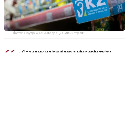
Фото: Сауда және интеграция министрлігі
- Отандық өндірушілер өз өнімдерін өткізу
кезінде негізсіз әрі басы артық әкімшілік
талаптарға тап болмауға тиіс. Сауда
министрлігі мүдделі мемлекеттік
органдармен және «Атамекен»
палатасымен бірлесіп, отандық
тауарларды өткізуге және экспорттауға
кедергі келтіретін талаптар мен
шектеулерді қайта қарап, оларды жою
жөнінде нақты шаралар қабылдасын.
Барлық талаптар бір құжатта жинақталып,