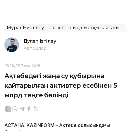
Мұрат Нұртілеу
Қазақстанның сыртқы саясаты
ҚР 
Дәулет Ізтілеу
Авторлар
08:28, 05 Тамыз 2026
Ақтөбедегі жаңа су құбырына
қайтарылған активтер есебінен 5
млрд теңге бөлінді
АСТАНА. KAZINFORM – Ақтөбе облысындағы