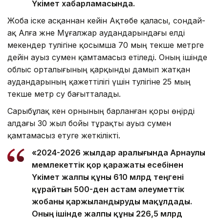
Үкімет хабарламасында.
Жоба іске асқаннан кейін Ақтөбе қаласы, сондай-
ақ Алға және Мұғалжар аудандарындағы елді
мекендер тәулігіне қосымша 70 мың текше метрге
дейін ауыз сумен қамтамасыз етіледі. Оның ішінде
облыс орталығының қарқынды дамып жатқан
аудандарының қажеттілігі үшін тәулігіне 25 мың
текше метр су бағытталады.
Сарыбұлақ кен орнының барланған қоры өңірді
алдағы 30 жыл бойы тұрақты ауыз сумен
қамтамасыз етуге жеткілікті.
«2024-2026 жылдар аралығында Арнаулы
мемлекеттік қор қаражаты есебінен
Үкімет жалпы құны 610 млрд теңгені
құрайтын 500-ден астам әлеуметтік
жобаны қаржыландыруды мақұлдады.
Оның ішінде жалпы құны 226,5 млрд