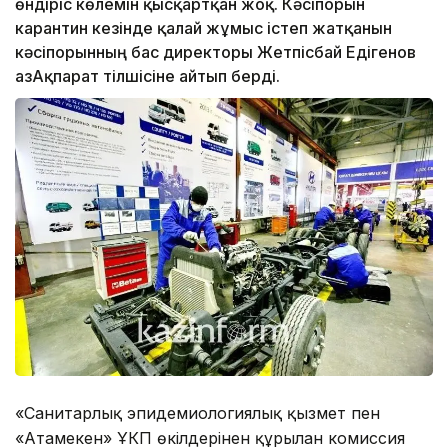
өндіріс көлемін қысқартқан жоқ. Кәсіпорын
карантин кезінде қалай жұмыс істеп жатқанын
кәсіпорынның бас директоры Жетпісбай Едігенов
ҚазАқпарат тілшісіне айтып берді.
«Санитарлық эпидемиологиялық қызмет пен
«Атамекен» ҰКП өкілдерінен құрылған комиссия