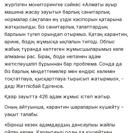
жүргізген мониторингке сәйкес «Алматы ауыр
машина жасау зауыты» барлық санитарлық
нормалар сақталған ең үздік кәсіпорын қатарына
жатқызылды. Біз санитарлық талаптардың
барлығын түгел орындап отырмыз. Қатаң карантин,
әрине, біздің жұмысқа ықпалын тигізді. Облыс
жабық тұрғанда көптеген жұмысшыларымыз келе
алмағаны рас. Бірақ, бізде негізінен адам
жетіспеушілігі бұрыннан бар проблема. Сонда да
біз барлық міндеттемелер мен өндіріс көлемін
тоқтатпауға, қысқартпауға тырысып жатырмыз», -
деді Жетпісбай Едігенов.
Қазір зауытта 426 адам жұмыс істеп жатыр.
Оның айтуынша, карантин шараларын күшейту –
уақыт талабы.
«Бірінші кезек адамдардың денсаулығы жайлы
ойлау керек. Карантинді одан да күшейткен