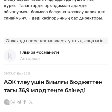
дұрыс. Талаптарды орындамаған адамды
айыппұлмен, болмаса басқаша жазалау керек деп
санаймын», - деді кәсіпорынның бас директоры.
Онжылдық перспективалары: ұлттың жаңа игілігі
Гүлмира Ғосманәли
Авторлар
09:53, 01 Қазан 2019
АӘК төлеу үшін биылғы бюджеттен
тағы 36,9 млрд теңге бөлінеді