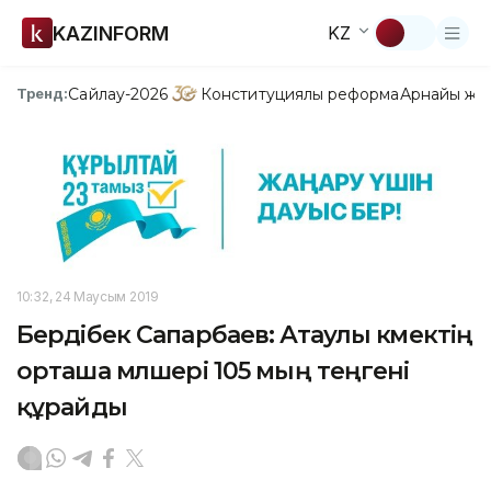
KAZINFORM
KZ
Сайлау-2026
Конституциялық реформа
Арнайы жо
Тренд:
10:32, 24 Маусым 2019
Бердібек Сапарбаев: Атаулы көмектің
орташа мөлшері 105 мың теңгені
құрайды