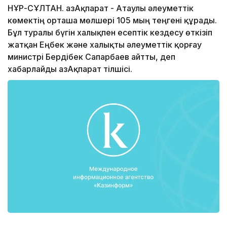
НҰР-СҰЛТАН. ҚазАқпарат - Атаулы әлеуметтік
көмектің орташа мөлшері 105 мың теңгені құрады.
Бұл туралы бүгін халықпен есептік кездесу өткізіп
жатқан Еңбек және халықты әлеуметтік қорғау
министрі Бердібек Сапарбаев айтты, деп
хабарлайды ҚазАқпарат тілшісі.