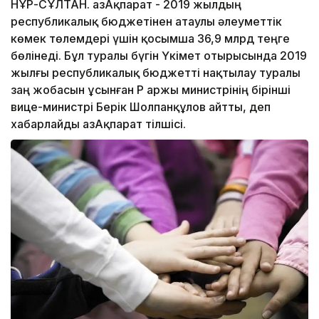
НҰР-СҰЛТАН. ҚазАқпарат - 2019 жылдың
республикалық бюджетінен атаулы әлеуметтік
көмек төлемдері үшін қосымша 36,9 млрд теңге
бөлінеді. Бұл туралы бүгін Үкімет отырысында 2019
жылғы республикалық бюджетті нақтылау туралы
заң жобасын ұсынған ҚР Қаржы министрінің бірінші
вице-министрі Берік Шолпанқұлов айтты, деп
хабарлайды ҚазАқпарат тілшісі.