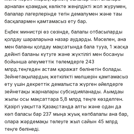
арналған қоғамдық көлікте жеңілдікті жол жүрумен,
балалар лагерлерінде тегін демалумен және тағы
басқалармен қамтамасыз ету бар.
Еңбек министрі өз сөзінде, балалы отбасыларды
қолдау шараларына назар аударды. Мәселен, ана
мен баланы қолдау мақсатында бала тууға, 1 жасқа
дейінгі баланы күтуге және жүктілігі мен босануы
бойынша әлеуметтік төлемдерге 243
млрд.теңгеден астам қаражат бөлінетін болады.
Зейнетақылардың жеткілікті мөлшерін қамтамасыз
ету үшін декреттік демалыста жүрген әйелдерге
зейнетақы жарналары субсидияланады. Ағымдағы
жылы осы мақсаттарға 5,8 млрд теңге көзделген.
Қазіргі уақытта Қазақстанда алты және одан да
көп баласы бар 237 мыңға жуық көпбалалы ана бар,
оларға жәрдемақы төлеуге жыл сайын 45 млрд
теңге бөлінеді.