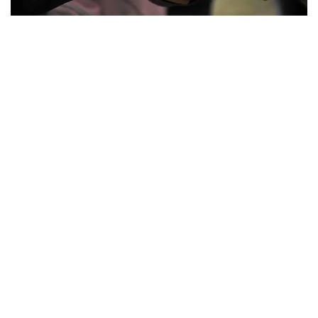
«2019 жылға арналған республикалық бюджетті
нақтылау туралы заң жобасы ұсынылады.
Нақтылауда осы жылдың сәуірінде түзетілген 2019
жылға арналған елдің әлеуметтік-экономикалық
даму болжамы көрсеткіштері сақталған. Жобада
осы жылдың бюджетін атқару аясында Үкімет
алдына қойылған бірқатар міндетті шешу
көзделген. Бірінші міндет - әлеуметтік саладағы
шұғыл қаржыландыру мәселелерін шешу. Бұл
мақсатқа 84,8 млрд теңге көзделген. Оның ішінде
36,9 млрд теңге алушылар контингентінің ұлғаюына
байланысты атаулы әлеуметтік көмек төлеуге, 23,3
млрд теңге медициналық көмек көрсетуге және
денсаулық сақтау нысандарын жалғастыруға, 2,7
млрд теңге мәдениет пен спортты дамытуға
бөлінеді», - деді ол.