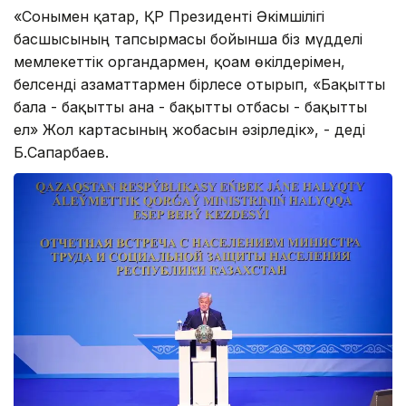
«Сонымен қатар, ҚР Президенті Әкімшілігі
басшысының тапсырмасы бойынша біз мүдделі
мемлекеттік органдармен, қоғам өкілдерімен,
белсенді азаматтармен бірлесе отырып, «Бақытты
бала - бақытты ана - бақытты отбасы - бақытты
ел» Жол картасының жобасын әзірледік», - деді
Б.Сапарбаев.