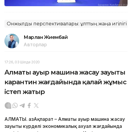
Онжылдық перспективалары: ұлттың жаңа игілігі
Марлан Жиембай
Авторлар
17:26, 03 Шілде 2020
Алматы ауыр машина жасау зауыты
карантин жағдайында қалай жұмыс
істеп жатыр
АЛМАТЫ. ҚазАқпарат – Алматы ауыр машина жасау
зауыты күрделі экономикалық ахуал жағдайында