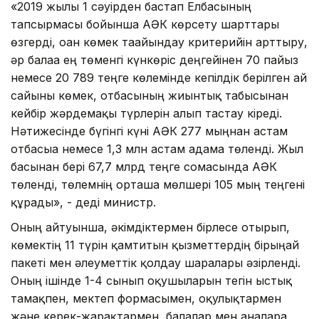
«2019 жылғы 1 сәуірден бастап Елбасының
тапсырмасы бойынша АӘК көрсету шарттары
өзгерді, оған көмек тағайындау критерийін арттыру,
әр балаға ең төменгі күнкөріс деңгейінен 70 пайыз
немесе 20 789 теңге көлемінде кепілдік берілген ай
сайынғы көмек, отбасының жиынтық табысынан
кейбір жәрдемақы түрлерін алып тастау кіреді.
Нәтижесінде бүгінгі күні АӘК 277 мыңнан астам
отбасыға немесе 1,3 млн астам адамға төленді. Жыл
басынан бері 67,7 млрд теңге сомасында АӘК
төленді, төлемнің орташа мөлшері 105 мың теңгені
құрады», - деді министр.
Оның айтуынша, әкімдіктермен бірлесе отырып,
көмектің 11 түрін қамтитын қызметтердің бірыңғай
пакеті мен әлеуметтік қолдау шаралары әзірленді.
Оның ішінде 1-4 сынып оқушыларын тегін ыстық
тамақпен, мектеп формасымен, оқулықтармен
және керек-жарақтармен, балалар мен аналарға