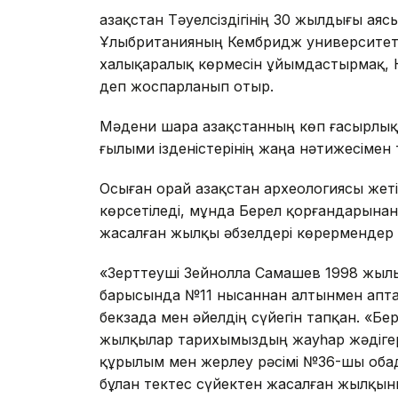
Қазақстан Тәуелсіздігінің 30 жылдығы ая
Ұлыбританияның Кембридж университетіні
халықаралық көрмесін ұйымдастырмақ, К
деп жоспарланып отыр.
Мәдени шара Қазақстанның көп ғасырлық
ғылыми ізденістерінің жаңа нәтижесімен 
Осыған орай Қазақстан археологиясы жеті
көрсетіледі, мұнда Берел қорғандарынан
жасалған жылқы әбзелдері көрермендер
«Зерттеуші Зейнолла Самашев 1998 жыл
барысында №11 нысаннан алтынмен аптал
бекзада мен әйелдің сүйегін тапқан. «Бе
жылқылар тарихымыздың жауһар жәдігерле
құрылым мен жерлеу рәсімі №36-шы обад
бұлан тектес сүйектен жасалған жылқын