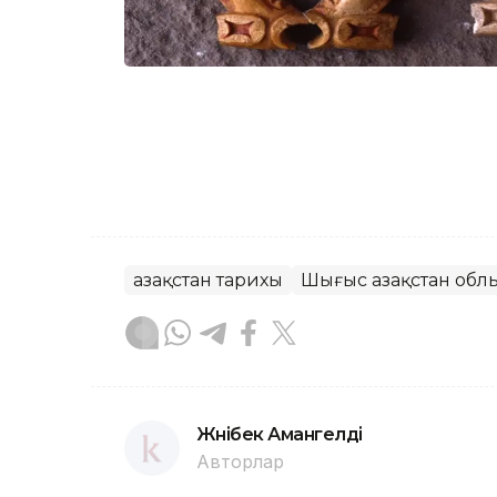
Қазақстан тарихы
Шығыс Қазақстан обл
Жәнібек Амангелді
Авторлар