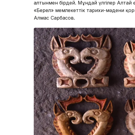
алтынмен бірдей. Мұндай үлгілер Алтай өң
«Берел» мемлекеттік тарихи-мәдени қор
Алмас Сарбасов.