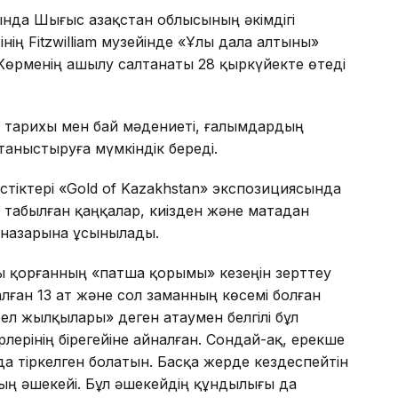
сында Шығыс Қазақстан облысының әкімдігі
ң Fitzwilliam музейінде «Ұлы дала алтыны»
өрменің ашылу салтанаты 28 қыркүйекте өтеді
 тарихы мен бай мәдениеті, ғалымдардың
таныстыруға мүмкіндік береді.
стіктері «Gold of Kazakhstan» экспозициясында
 табылған қаңқалар, киізден және матадан
 назарына ұсынылады.
ы қорғанның «патша қорымы» кезеңін зерттеу
ған 13 ат және сол заманның көсемі болған
рел жылқылары» деген атаумен белгілі бұл
рінің бірегейіне айналған. Сондай-ақ, ерекше
а тіркелген болатын. Басқа жерде кездеспейтін
ың әшекейі. Бұл әшекейдің құндылығы да