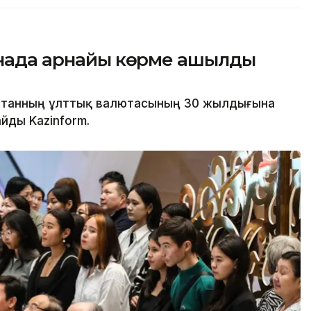
танада арнайы көрме ашылды
станның ұлттық валютасының 30 жылдығына
йды Kazinform.