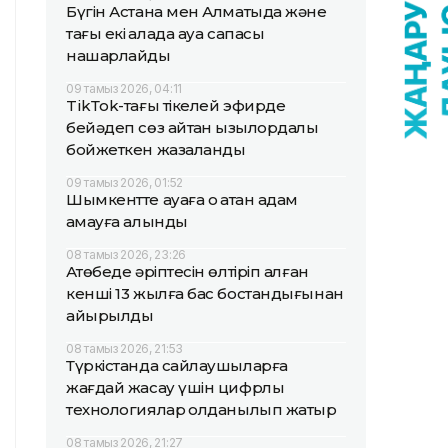
Бүгін Астана мен Алматыда және
тағы екі қалада ауа сапасы
нашарлайды
09 тамыз 2026, 04:11
TikТok-тағы тікелей эфирде
бейәдеп сөз айтқан қызылордалық
бойжеткен жазаланды
09 тамыз 2026, 01:52
Шымкентте ауаға оқ атқан адам
қамауға алынды
08 тамыз 2026, 23:26
Ақтөбеде әріптесін өлтіріп алған
кенші 13 жылға бас бостандығынан
айырылды
08 тамыз 2026, 21:53
Түркістанда сайлаушыларға
жағдай жасау үшін цифрлық
технологиялар қолданылып жатыр
08 тамыз 2026, 21:27