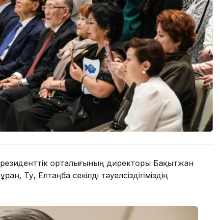
 Президенттік орталығының директоры Бақытжан
ан, Ту, Елтаңба секілді тәуелсіздігіміздің