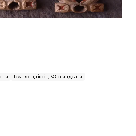
ысы
Тәуелсіздіктің 30 жылдығы