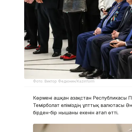
Фото: Виктор Федюнин/Kazinform
Көрмені ашқан Қазақстан Республикасы
Темірболат еліміздің ұлттық валютасы Әнұр
бірден-бір нышаны екенін атап өтті.