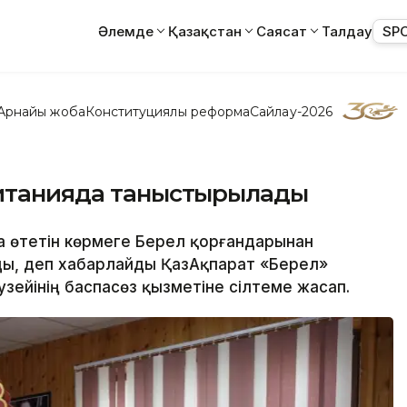
Әлемде
Қазақстан
Саясат
Талдау
SP
Арнайы жоба
Конституциялық реформа
Сайлау-2026
ританияда таныстырылады
а өтетін көрмеге Берел қорғандарынан
ды, деп хабарлайды ҚазАқпарат «Берел»
зейінің баспасөз қызметіне сілтеме жасап.