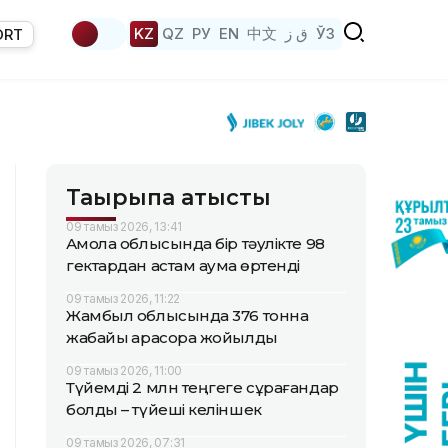
KZ
QZ
РУ
EN
中文
ق ز
ЎЗ
ORT
Тақырыпқа қатысты
09 тамыз 2026, 13:41
Ақмола облысында бір тәулікте 98
гектардан астам аумақ өртенді
09 тамыз 2026, 11:22
Жамбыл облысында 376 тонна
жабайы қарасора жойылды
09 тамыз 2026, 11:00
Түйемді 2 млн теңгеге сұрағандар
болды – түйеші келіншек
09 тамыз 2026, 07:31