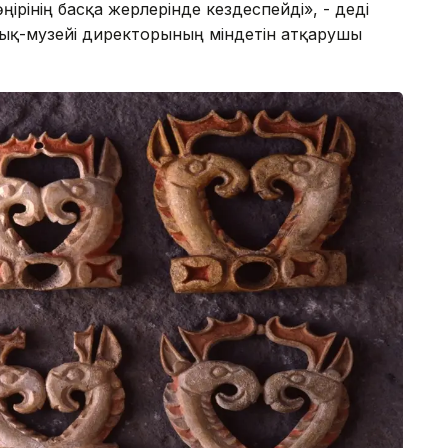
ірінің басқа жерлерінде кездеспейді», - деді
ық-музейі директорының міндетін атқарушы