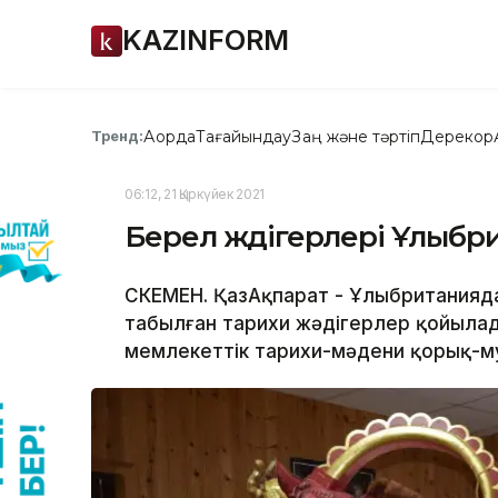
KAZINFORM
Ақорда
Тағайындау
Заң және тәртіп
Дерекқор
Тренд:
06:12, 21 Қыркүйек 2021
Берел жәдігерлері Ұлыб
ӨСКЕМЕН. ҚазАқпарат - Ұлыбританияд
табылған тарихи жәдігерлер қойыла
мемлекеттік тарихи-мәдени қорық-му