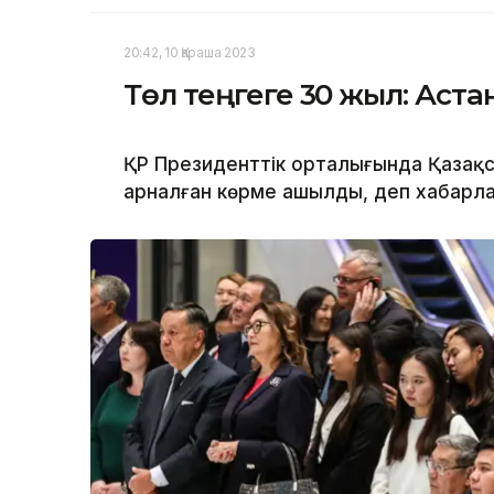
20:42, 10 Қараша 2023
Төл теңгеге 30 жыл: Ас
ҚР Президенттік орталығында Қазақ
арналған көрме ашылды, деп хабарла