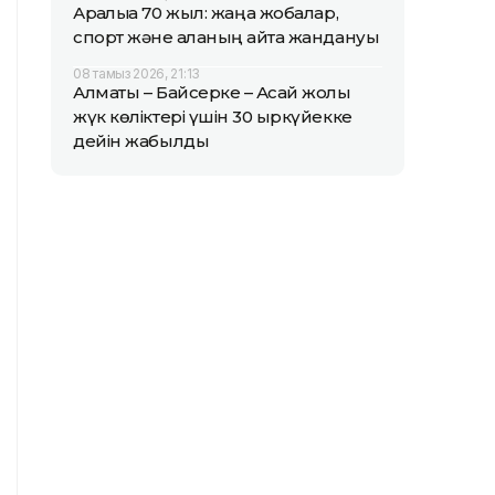
Арқалыққа 70 жыл: жаңа жобалар,
спорт және қаланың қайта жандануы
08 тамыз 2026, 21:13
Алматы – Байсерке – Ақсай жолы
жүк көліктері үшін 30 қыркүйекке
дейін жабылды