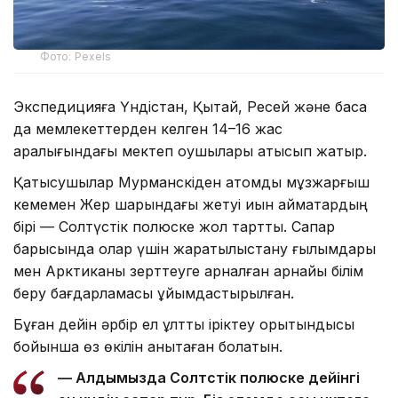
Фото: Pexels
Экспедицияға Үндістан, Қытай, Ресей және басқа
да мемлекеттерден келген 14–16 жас
аралығындағы мектеп оқушылары қатысып жатыр.
Қатысушылар Мурманскіден атомдық мұзжарғыш
кемемен Жер шарындағы жетуі қиын аймақтардың
бірі — Солтүстік полюске жол тартты. Сапар
барысында олар үшін жаратылыстану ғылымдары
мен Арктиканы зерттеуге арналған арнайы білім
беру бағдарламасы ұйымдастырылған.
Бұған дейін әрбір ел ұлттық іріктеу қорытындысы
бойынша өз өкілін анықтаған болатын.
— Алдымызда Солтүстік полюске дейінгі