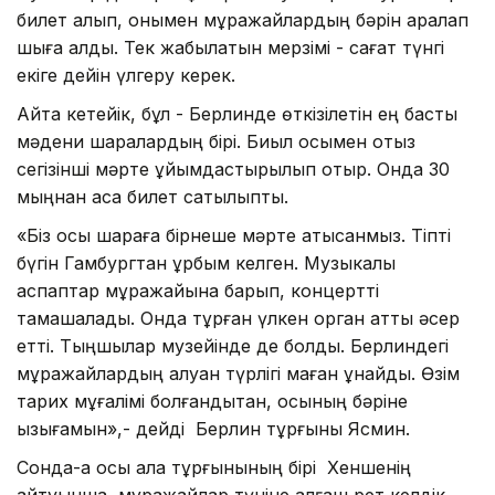
билет алып, онымен мұражайлардың бәрін аралап
шыға алды. Тек жабылатын мерзімі - сағат түнгі
екіге дейін үлгеру керек.
Айта кетейік, бұл - Берлинде өткізілетін ең басты
мәдени шаралардың бірі. Биыл осымен отыз
сегізінші мәрте ұйымдастырылып отыр. Онда 30
мыңнан аса билет сатылыпты.
«Біз осы шараға бірнеше мәрте қатысқанмыз. Тіпті
бүгін Гамбургтан құрбым келген. Музыкалық
аспаптар мұражайына барып, концертті
тамашаладық. Онда тұрған үлкен орган қатты әсер
етті. Тыңшылар музейінде де болдық. Берлиндегі
мұражайлардың алуан түрлігі маған ұнайды. Өзім
тарих мұғалімі болғандықтан, осының бәріне
қызығамын»,- дейді Берлин тұрғыны Ясмин.
Сонда-ақ осы қала тұрғынының бірі Хеншенің
айтуынша, мұражайлар түніне алғаш рет келдік.