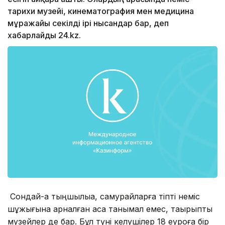
тарихи музейі, кинематография мен медицина
мұражайы секілді ірі нысандар бар, деп
хабарлайды 24.kz.
Сондай-ақ тыңшылыққа, самурайларға тіпті неміс
шұжығына арналған аса танымал емес, тақырыптық
музейлер де бар. Бұл түні келушілер 18 еуроға бір