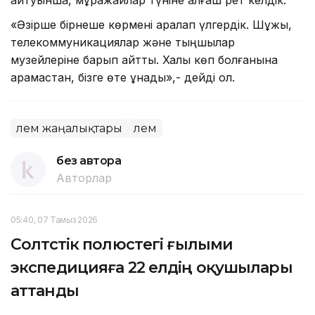
«Әзірше бірнеше көрмені аралап үлгердік. Шұжық,
телекоммуникациялар және тыңшылар
музейлеріне барып қайттық. Халық көп болғанына
қарамастан, бізге өте ұнады»,- дейді ол.
Әлем жаңалықтары
Әлем
без автора
Авторлар
05:40, 07 Тамыз 2026
Солтүстік полюстегі ғылыми
экспедицияға 22 елдің оқушылары
аттанды