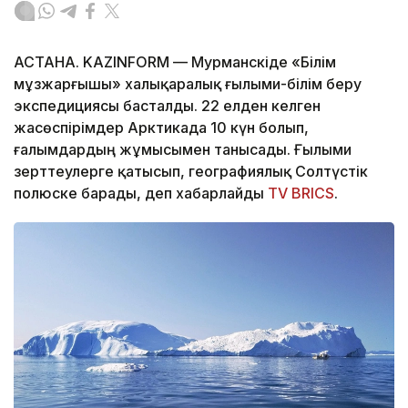
АСТАНА. KAZINFORM — Мурманскіде «Білім
мұзжарғышы» халықаралық ғылыми-білім беру
экспедициясы басталды. 22 елден келген
жасөспірімдер Арктикада 10 күн болып,
ғалымдардың жұмысымен танысады. Ғылыми
зерттеулерге қатысып, географиялық Солтүстік
полюске барады, деп хабарлайды
TV BRICS
.