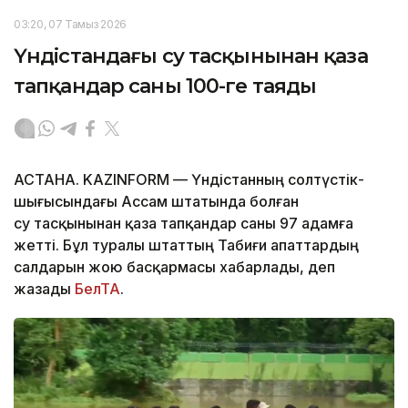
03:20, 07 Тамыз 2026
Үндістандағы су тасқынынан қаза
тапқандар саны 100-ге таяды
АСТАНА. KAZINFORM — Үндістанның солтүстік-
шығысындағы Ассам штатында болған
су тасқынынан қаза тапқандар саны 97 адамға
жетті. Бұл туралы штаттың Табиғи апаттардың
салдарын жою басқармасы хабарлады, деп
жазады
БелТА
.