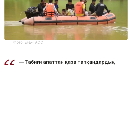
Фото: EFE-ТАСС
— Табиғи апаттан қаза тапқандардың
жалпы саны 97 адамға жетті. Ал 15
ауданда зардап шеккендер саны 168
мыңнан асты, — делінген басқарма
мәліметінде.
5 тамызда 14 ауданда шамамен 160 мың адам
су тасқынынан зардап шеккені хабарланған
болатын. Қазір штаттың 6 ауданында уақытша
орналастыру және гуманитарлық көмек көрсетуге
арналған 133 лагерь жұмыс істеп тұр. Онда