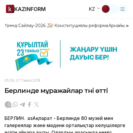
KAZINFORM
KZ
Сайлау-2026
Конституциялық реформа
Арнайы жо
Тренд:
05:39, 27 Тамыз 2018
Берлинде мұражайлар түні өтті
БЕРЛИН. ҚазАқпарат - Берлинде 80 музей мен
галереялар және мәдени орталықтар келушілерге
есігін айқара ашты. Олардың арасында неміс