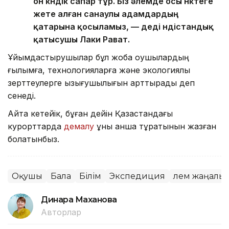
он күндік сапар тұр. Біз әлемде осы нүктеге
жете алған санаулы адамдардың
қатарына қосыламыз, — деді үндістандық
қатысушы Лаки Рават.
Ұйымдастырушылар бұл жоба оқушылардың
ғылымға, технологияларға және экологиялық
зерттеулерге қызығушылығын арттырады деп
сенеді.
Айта кетейік, бұған дейін Қазақстандағы
курорттарда
демалу
құны қанша тұратынын жазған
болатынбыз.
Оқушы
Бала
Білім
Экспедиция
Әлем жаңалы
Динара Маханова
Авторлар