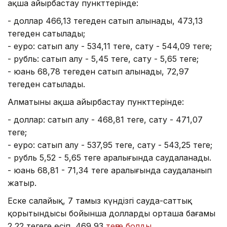
ақша айырбастау пункттерінде:
- доллар 466,13 теңгеден сатып алынады, 473,13
теңгеден сатылады;
- еуро: сатып алу - 534,11 теңге, сату - 544,09 теңге;
- рубль: сатып алу - 5,45 теңге, сату - 5,65 теңге;
- юань 68,78 теңгеден сатып алынады, 72,97
теңгеден сатылады.
Алматының ақша айырбастау пункттерінде:
- доллар: сатып алу - 468,81 теңге, сату - 471,07
теңге;
- еуро: сатып алу - 537,95 теңге, сату - 543,25 теңге;
- рубль 5,52 - 5,65 теңге аралығында саудаланады.
- юань 68,81 - 71,34 теңге аралығында саудаланып
жатыр.
Еске салайық, 7 тамыз күндізгі сауда-саттық
қорытындысы бойынша доллардың орташа бағамы
2,22 теңгеге өсіп, 469,93
теңге болды
.