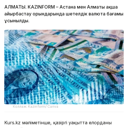
АЛМАТЫ. KAZINFORM – Астана мен Алматы ақша
айырбастау орындарында шетелдік валюта бағамы
ұсынылды.
Коллаж: Kazinform/ Canva
Kurs.kz мәліметінше, қазіргі уақытта елорданың