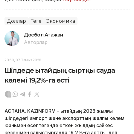
Доллар
Теңге
Экономика
Досбол Атажан
Авторлар
23:50, 07 Тамыз 2026
Шілдеде Қытайдың сыртқы сауда
көлемі 19,2%-ға өсті
АСТАНА. KAZINFORM – Қытайдың 2026 жылғы
шілдедегі импорт және экспорттың жалпы көлемі
юаньмен есептегенде өткен жылдың сәйкес
кезеңімен салыстырғанда 19,2%-ға артты, деп