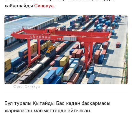
хабарлайды
Синьхуа
.
Фото: Синьхуа
Бұл туралы Қытайдың Бас кеден басқармасы
жариялаған мәліметтерде айтылған.
Есепті айда елдің сыртқы сауда айналымы 4,66
трлн юаньға (шамамен 686,3 млрд АҚШ доллары)