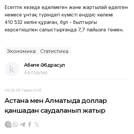
Есептік кезеңде өңделмеген және жартылай өңделген
немесе ұнтақ түріндегі күмістің өндіріс көлемі
410 532 келіні құраған, бұл - былтырғы
көрсеткішпен салыстырғанда 7,7 пайызға төмен.
Экономика
Статистика
Ақбөпе Әбдрасул
Авторлар
09:28, 08 Тамыз 2026
Астана мен Алматыда доллар
қаншадан саудаланып жатыр