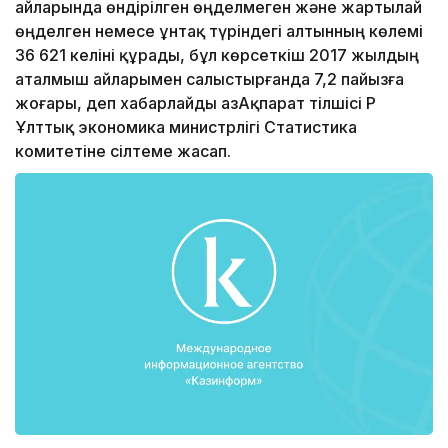
айларында өндірілген өңделмеген және жартылай
өңделген немесе ұнтақ түріндегі алтынның көлемі
36 621 келіні құрады, бұл көрсеткіш 2017 жылдың
аталмыш айларымен салыстырғанда 7,2 пайызға
жоғары, деп хабарлайды ҚазАқпарат тілшісі ҚР
Ұлттық экономика министрлігі Статистика
комитетіне сілтеме жасап.