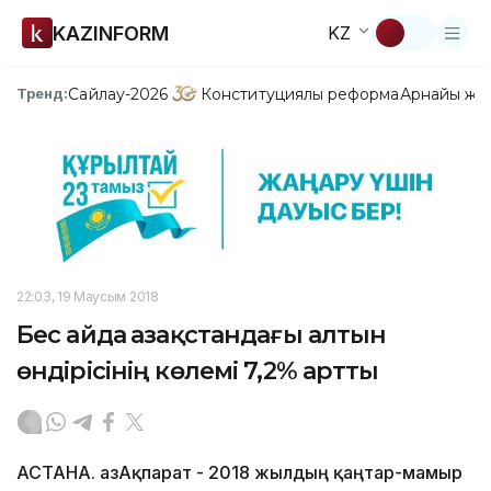
KAZINFORM
KZ
Сайлау-2026
Конституциялық реформа
Арнайы жо
Тренд:
22:03, 19 Маусым 2018
Бес айда Қазақстандағы алтын
өндірісінің көлемі 7,2% артты
АСТАНА. ҚазАқпарат - 2018 жылдың қаңтар-мамыр