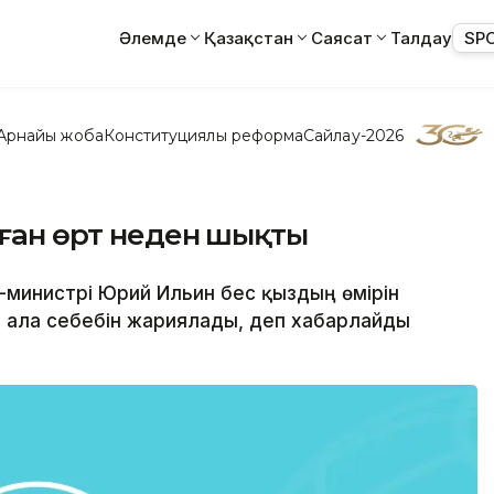
Әлемде
Қазақстан
Саясат
Талдау
SP
Арнайы жоба
Конституциялық реформа
Сайлау-2026
аған өрт неден шықты
це-министрі Юрий Ильин бес қыздың өмірін
 ала себебін жариялады, деп xабарлайды