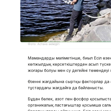
Фото: Астана әкімдігі
Мамандардың мәліметінше, биыл Есіл өзені
көпжылдық көрсеткіштерден асып түскен
жоғары болуы мен су деңгейінің төмендеуі 
Өзеннің жағдайына сыртқы факторлар да 
тұстардағы жағдайға да байланысты.
Бұдан бөлек, азот пен фосфор қосылыста
органикалық ластағыштар қосымша салма