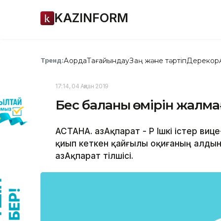
KAZINFORM
Ақорда
Тағайындау
Заң және тәртіп
Дерекқор
Тренд:
17:14, 04 Ақпан 2019
Бес баланың өмірін жалм
АСТАНА. ҚазАқпарат - ҚР Ішкі істер ви
қиып кеткен қайғылы оқиғаның алдын
ҚазАқпарат тілшісі.