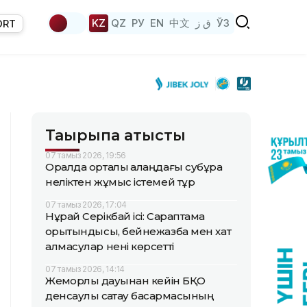
KZ
QZ
РУ
EN
中文
ق ز
ЎЗ
ORT
Тақырыпқа қатысты
07 тамыз 2026, 19:56
Оралда орталық алаңдағы субұрқақ
неліктен жұмыс істемей тұр
07 тамыз 2026, 17:04
Нұрай Серікбай ісі: Сараптама
қорытындысы, бейнежазба мен хат
алмасулар нені көрсетті
07 тамыз 2026, 14:14
Жемқорлық дауынан кейін БҚО
денсаулық сақтау басқармасының