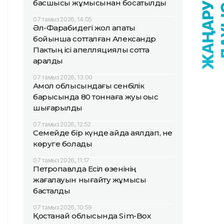
басшысы жұмысынан босатылды
07 тамыз 2026, 14:05
Әл-Фарабидегі жол апаты
бойынша сотталған Александр
Пактың ісі апелляциялық сотта
қаралды
07 тамыз 2026, 13:00
Ақмол облысындағы сенбілік
барысында 80 тоннаға жуық қоқыс
шығарылды
07 тамыз 2026, 12:52
Семейде бір күнде қайда аялдап, не
көруге болады
07 тамыз 2026, 11:17
Петропавлда Есіл өзенінің
жағалауын нығайту жұмысы
басталды
07 тамыз 2026, 10:59
Қостанай облысында Sim-Box