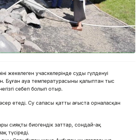
нің жекелеген учаскелерінде судың гүлденуі
. Бұған ауа температурасының қалыптан тыс
негізгі себеп болып отыр.
әсер етеді. Су сапасы қатты ағыста орналасқан
ры сияқты биогендік заттар, сондай-ақ
қ түсіреді.