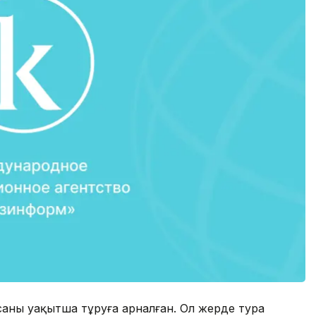
аны уақытша тұруға арналған. Ол жерде тура