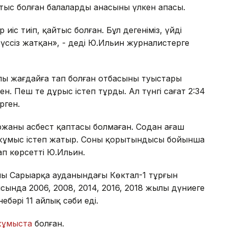
тыс болған балалардың анасының үлкен апасы.
іс тиіп, қайтыс болған. Бұл дегеніміз, үйдің
үссіз жатқан», - деді Ю.Ильин журналистерге
ылы жағдайға тап болған отбасының туыстары
н. Пеш те дұрыс істеп тұрды. Ал түнгі сағат 2:34
рген.
аның асбест қаптасы болмаған. Содан ағаш
 жұмыс істеп жатыр. Соның қорытындысы бойынша
ап көрсетті Ю.Ильин.
аның Сарыарқа ауданындағы Көктал-1 тұрғын
сында 2006, 2008, 2014, 2016, 2018 жылы дүниеге
небәрі 11 айлық сәби еді.
 жұмыста
болған.