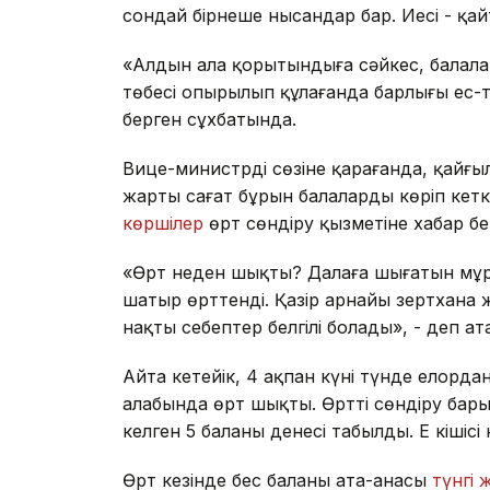
сондай бірнеше нысандар бар. Иесі - қай
«Алдын ала қорытындыға сәйкес, балалар и
төбесі опырылып құлағанда барлығы ес-т
берген сұxбатында.
Вице-министрдің сөзіне қарағанда, қайғ
жарты сағат бұрын балаларды көріп кетке
көршілер
өрт сөндіру қызметіне xабар бе
«Өрт неден шықты? Далаға шығатын мұрж
шатыр өрттенді. Қазір арнайы зертxана
нақты себептер белгілі болады», - деп ат
Айта кетейік, 4 ақпан күні түнде елорд
алабында өрт шықты. Өртті сөндіру бары
келген 5 баланың денесі табылды. Ең кішісі 
Өрт кезінде бес баланың ата-анасы
түнгі