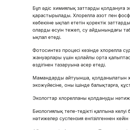
Бұл әдіс химиялық заттарды қолдануға э
қарастырылады. Хлорелла азот пен фос
көбеюіне ықпал ететін қоректік заттарды 
олардың өсуін тежеп, су айдынындағы таби
ықпал етеді.
Фотосинтез процесі кезінде хлорелла су
жануарлары үшін қолайлы орта қалыптас
өздігінен тазаруына әсер етеді.
Мамандардың айтуынша, қолданылатын хл
экожүйесіне, оның ішінде балықтарға, құст
Экологтар хлорелланы қолданудың нәтиже
Биологиялық тепе-теңдіктің қалпына келуі 
нәтижелер суспензия енгізілгеннен кейін 