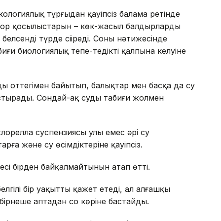
кологиялық тұрғыдан қауіпсіз балама ретінде
фор қосылыстарын – көк-жасыл балдырлардың
белсенді түрде сіңіреді. Соның нәтижесінде
ғи биологиялық тепе-теңдіктің қалпына келуіне
ды оттегімен байытып, балықтар мен басқа да су
тырады. Сондай-ақ судың табиғи жолмен
орелла суспензиясы улы емес әрі су
арға және су өсімдіктеріне қауіпсіз.
сі бірден байқалмайтынын атап өтті.
белгілі бір уақытты қажет етеді, ал алғашқы
бірнеше аптадан соң көріне бастайды.