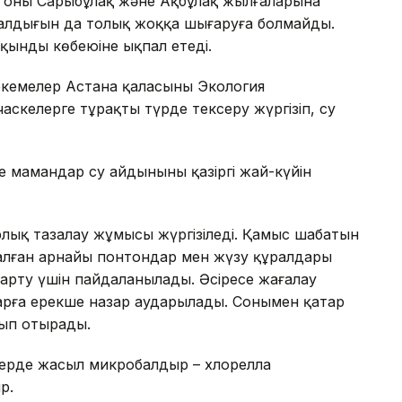
н оның Сарыбұлақ және Ақбұлақ жылғаларына
малдығын да толық жоққа шығаруға болмайды.
қынды көбеюіне ықпал етеді.
екемелер Астана қаласының Экология
аскелерге тұрақты түрде тексеру жүргізіп, су
е мамандар су айдынының қазіргі жай-күйін
лық тазалау жұмысы жүргізіледі. Қамыс шабатын
налған арнайы понтондар мен жүзу құралдары
арту үшін пайдаланылады. Әсіресе жағалау
рға ерекше назар аударылады. Сонымен қатар
лып отырады.
лерде жасыл микробалдыр – хлорелла
р.