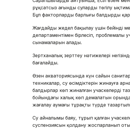
Сарапшылардың айтуынша, Есіл өзені ме
рұқсатсыз ағынды сулардың төгілу ықти
Бұл факторлардың барлығы балдырдың қар
Жағдайды жедел бақылау үшін бейінді м
департаментімен бірлесіп, проблемалы уч
сынамаларын алады.
Зертханалық зерттеу нәтижелері негізінд
бағалайды.
Өзен акваториясында күн сайын санитар
техникалар, су өсімдіктерін жинауға ар
балдырлар көп жиналған учаскелерді таз
бойындағы халық көп демалатын орында
жағалау аумағы тұрақты түрде тазарты
Су айналымы баяу, тұрып қалған учаске
суспензиясын қолдану жоспарланып оты