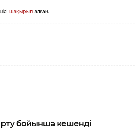
шісі
шақырып
алған.
зарту бойынша кешенді