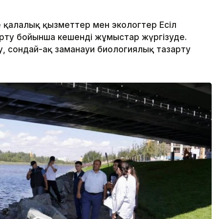
 қалалық қызметтер мен экологтер Есіл
арту бойынша кешенді жұмыстар жүргізуде.
, сондай-ақ заманауи биологиялық тазарту