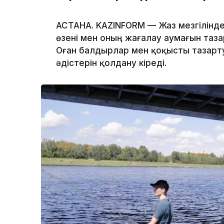
АСТАНА. KAZINFORM — Жаз мезгілінде
өзені мен оның жағалау аумағын таз
Оған балдырлар мен қоқысты тазарту
әдістерін қолдану кіреді.