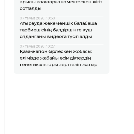
арқылы алаяқтарға көмектескен жігіт
сотталды
07 тамыз 2026, 10:50
Атырауда жекеменшік балабақша
тәрбиешісінің бүлдіршінге күш
қолданғаны видеоға түсіп қалды
07 тамыз 2026, 10:27
Қазақ-жапон бірлескен жобасы:
елімізде жабайы өсімдіктердің
генетикалық қоры зерттеліп жатыр