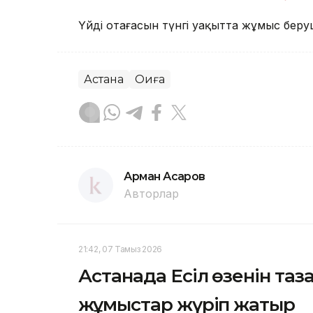
Үйдің отағасын түнгі уақытта жұмыс беру
Астана
Оқиға
Арман Асқаров
Авторлар
21:42, 07 Тамыз 2026
Астанада Есіл өзенін та
жұмыстар жүріп жатыр