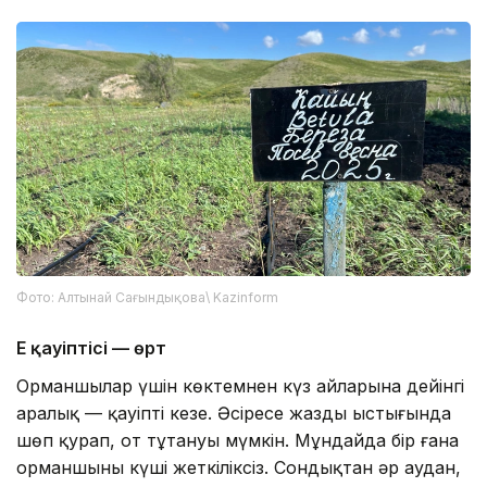
Фото: Алтынай Сағындықова\ Kazinform
Ең қауіптісі — өрт
Орманшылар үшін көктемнен күз айларына дейінгі
аралық — қауіпті кезең. Әсіресе жаздың ыстығында
шөп қурап, от тұтануы мүмкін. Мұндайда бір ғана
орманшының күші жеткіліксіз. Сондықтан әр аудан,