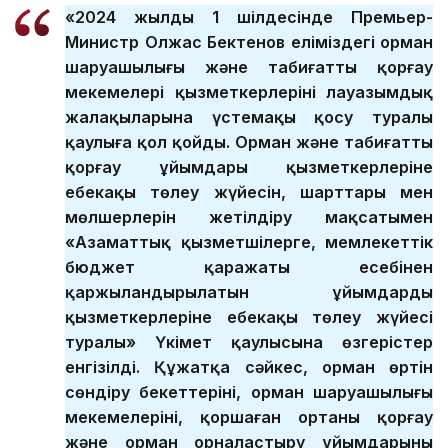
«2024 жылдың 1 шілдесінде Премьер-
Министр Олжас Бектенов еліміздегі орман
шаруашылығы және табиғатты қорғау
мекемелері қызметкерлерінің лауазымдық
жалақыларына үстемақы қосу туралы
қаулыға қол қойды. Орман және табиғатты
қорғау ұйымдары қызметкерлеріне
еңбекақы төлеу жүйесін, шарттары мен
мөлшерлерін жетілдіру мақсатымен
«Азаматтық қызметшілерге, мемлекеттік
бюджет қаражаты есебінен
қаржыландырылатын ұйымдардың
қызметкерлеріне еңбекақы төлеу жүйесі
туралы» Үкімет қаулысына өзгерістер
енгізілді. Құжатқа сәйкес, орман өртін
сөндіру бекеттерінің, орман шаруашылығы
мекемелерінің, қоршаған ортаны қорғау
және орман орналастыру ұйымдарының