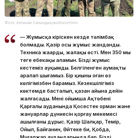
Фото: Алтынай Сағындықова\Kazinform
— Жұмысқа кіріскен кезде тәлімбақ
болмады. Қазір осы жұмыс жанданды.
Техника жаңарды, жалақы өсті. Мен 350 мың
теңге еңбекақы аламын. Біздің жұмыс
кестеміз ауқымды. Белгіленген аумақты
аралап шығамыз. Бір қиыны оған өз
көлігімізбен барамыз. Кезекшілігіміз
көктемде басталып, қазан айына дейін
жалғасады. Менің ойымша Ақтөбенің
Қарғалы ауданында Қосестек орман және
жануарлар дүниесін қорғау мекемесі
ашылғаны дұрыс. Қазір Шалқар, Темір,
Ойыл, Байғанин, Әйтеке би, Қобда,
Мұғалжар аудандарында бар. Біздің