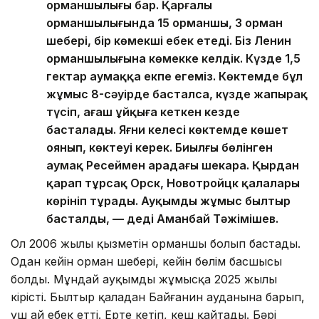
орманшылығы бар. Қарғалы
орманшылығында 15 орманшы, 3 орман
шебері, бір көмекші еңбек етеді. Біз Ленин
орманшылығына көмекке келдік. Күзде 1,5
гектар аумаққа екпе егеміз. Көктемде бұл
жұмыс 8-сәуірде басталса, күзде жапырақ
түсіп, ағаш ұйқыға кеткен кезде
басталады. Яғни келесі көктемде көшет
оянып, көктеуі керек. Биылғы бөлінген
аумақ Ресеймен арадағы шекара. Қырдан
қарап тұрсақ Орск, Новотройцк қалалары
көрініп тұрады. Ауқымды жұмыс былтыр
басталды, — деді Аманбай Тәжімішев.
Ол 2006 жылы қызметін орманшы болып бастады.
Одан кейін орман шебері, кейін бөлім басшысы
болды. Мұндай ауқымды жұмысқа 2025 жылы
кірісті. Былтыр қаладан Байғанин ауданына барып,
үш ай еңбек етті. Ерте кетіп, кеш қайтады. Бәрі