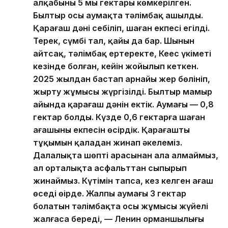
алқабының 5 мың гектары көмкерілген.
Былтыр осы аумақта тәлімбақ ашылды.
Қарағаш дәні себіліп, шаған екпесі егілді.
Терек, сүмбі тал, қайың да бар. Шынын
айтсақ, тәлімбақ ертеректе, Кеңес үкіметі
кезінде болған, кейін жойылып кеткен.
2025 жылдан бастап арнайы жер бөлініп,
жырту жұмысы жүргізілді. Былтыр мамыр
айында қарағаш дәнін ектік. Аумағы — 0,8
гектар болды. Күзде 0,6 гектарға шаған
ағашының екпесін өсірдік. Қарағаштың
тұқымын қаладан жинап әкелеміз.
Далалықта шөптің арасынан ала алмаймыз,
ал орталықта асфальттан сыпырып
жинаймыз. Күтімін тапса, кез келген ағаш
өседі өңірде. Жалпы аумағы 3 гектар
болатын тәлімбақта осы жұмысы жүйелі
жалғаса береді, — Ленин орманшылығы