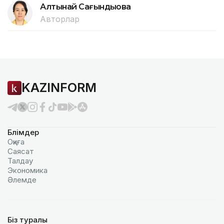
Алтынай Сағындықова
Авторлар
KAZINFORM
Бөлімдер
Оқиға
Саясат
Талдау
Экономика
Әлемде
Біз туралы