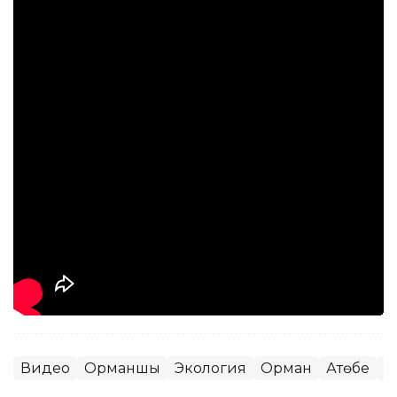
Видео
Орманшы
Экология
Орман
Ақтөбе
А