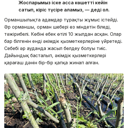
Жоспарымыз іске асса көшетті кейін
сатып, кіріс түсіре аламыз, — деді ол.
Орманшылықта адамдар тұрақты жұмыс істейді.
Әр орманшы, орман шебері өз міндетін біледі,
тәжірибелі. Көбінің еңбек өтілі 10 жылдан асқан. Олар
бар білгенін енді әкімдік қызметкерлеріне үйретеді.
Себебі әр ауданда жасыл белдеу болуы тиіс.
Дайындық басталып, әкімдік қызметкерлері
қарағаш дәнін бір-бір қапқа жинап алған.