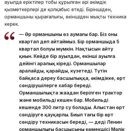
ауылда еріктілер тобы құрылған әрі әкімдік
қызметкерлері де қолқабыс етеді. Біріншіден,
орманшының қырағалығы, екіншіден мықты техника
керек.
— Әр орманшының өз аумағы бар. Біз оны
квартал деп айтаймыз. Бір орманшыда 5
квартал болуы мүмкін. Нақтысын айту
қиын. Кейде бір ауылдан, екінші ауылға
дейінгі аралық кіреді. Орманшылар
аралайды, қарайды, күзетеді. Түтін
байқаса дереу басшылыққа, әкімдікке, өрт
сөндірушілерге хабар береді.
Орманшылықта жаңадан берілген трактор
және мобильді кешен бар. Мобильді
кешенде 300 литр су болады. Алыстан өрт
сөндіруге қауқарлы. Биыл тағы бір өрт
сөндіру техникасын береді, — деді Ленин
орманшылығы басшысының көмекшісі Мәлік