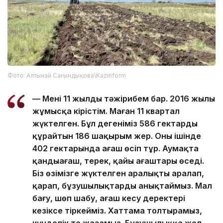
Фото: Алтынай Сағындықова\Kazinform
— Менің 11 жылдың тәжірибем бар. 2016 жылы
жұмысқа кірістім. Маған 11 квартал
жүктелген. Бұл дегеніміз 586 гектарды
құрайтын 186 шақырым жер. Оның ішінде
402 гектарында ағаш өсіп тұр. Аумақта
қандыағаш, терек, қайың ағаштары өседі.
Біз өзімізге жүктелген аралықты аралап,
қарап, бұзушылықтарды анықтаймыз. Мал
бағу, шөп шабу, ағаш кесу деректері
кезіксе тіркейміз. Хаттама толтырамыз,
күнделік те жазамыз. Бұзушылыққа жол