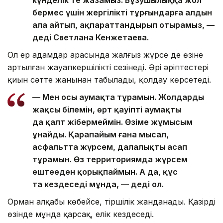
бермес үшін жергілікті тұрғындарға алдын
ала айтып, ақпараттандырып отырамыз, —
деді Светлана Кенжетаева.
Ол ер адамдар арасында жалғыз жүрсе де өзіне
артылған жауапкершілікті сезінеді. Әрі әріптестері
қиын сәтте жанынан табылады, қолдау көрсетеді.
— Мен осы аумақта тұрамын. Жолдарды
жақсы білемін, өрт қауіпті аумақты
да қалт жібермеймін. Өзіме жұмысым
ұнайды. Қарапайым ғана мысал,
асфальтта жүрсем, далалықты аңсап
тұрамын. Өз территориямда жүрсем
ештеңеден қорықпаймын. Аң да, құс
та кездеседі мұнда, — деді ол.
Орман алқабы көбейсе, тіршілік жанданады. Қазірдің
өзінде мұнда қарсақ, елік кездеседі.