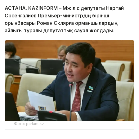
АСТАНА. KAZINFORM – Мәжіліс депутаты Нартай
Сәрсенғалиев Премьер-министрдің бірінші
орынбасары Роман Склярға орманшылардың
айлығы туралы депутаттық сауал жолдады.
Фото: parlam.kz