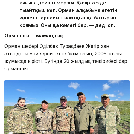
аяғына дейінгі мерзім. Қазір кезде
тыңайтқыш көп. Орман алқабына егетін
көшетті арнайы тыңайтқышқа батырып
қоямыз. Оның да көмегі бар, — деді ол.
Орманшы — мамандық
Орман шебері Әділбек Тұрақбаев Жәңгір хан
атындағы университетте білім алып, 2006 жылы
жұмысқа кірісті. Бүгінде 20 жылдық тәжірибесі бар
орманшы.