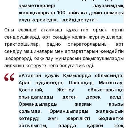
қызметкерлері лауазымдық
жалақыларына 100 пайызға дейін өсімақы
алуы керек еді», - дейді депутат.
Оның сөзінше аталмыш құжаттар орман өртін
сөндірушілердің, өрт сөндіру көлігін жүргізушілердің,
тракторшылар, радио операторларының, өрт
сөндіру машиналары мен аппараттарын жөндейтін
шеберлердің, бақылау мұнарасын бақылаушылардың
айлығын көтеруге негіз болуға тиіс еді.
«Аталған қаулы Қызылорда облысында,
Арал ауданында, Павлодар, Маңғыстау,
Қостанай, Жетісу облыстарында
орындалмады деген дерек келді.
Орманшылардың жазған арызы
қолымда. Орманшылардың жалақысын
көтерудің жүгі жергілікті бюджетке
артылыпты, оларда қаржы жоқ