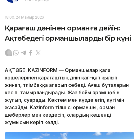
18:00, 24 Мамыр 2026
Қарағаш дәнінен орманға дейін:
Ақтөбедегі орманшылардың бір күні
АҚТӨБЕ. KAZINFORM — Орманшылар қала
көшелерінен қарағаштың дәнін қап-қап қылып
жинап, тәлімбаққа апарып себеді. Ағаш бұталарын
кесіп, тамырландырады. Жаз бойы арамшөбін
жұлып, суарады. Көктем мен күзде егіп, күтімін
жасайды. Kazinform тілшісі орманшы, орман
шеберлерімен кездесіп, олардың кешенді
жұмысын көріп келді.