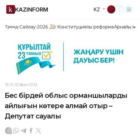
KAZINFORM
KZ
Сайлау-2026
Конституциялық реформа
Арнайы жо
Тренд:
15:31, 02 Қазан 2024
Бес бірдей облыс орманшылардың
айлығын көтере алмай отыр –
Депутат сауалы