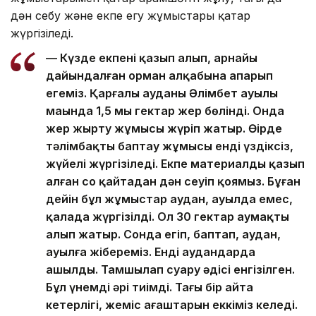
дән себу және екпе егу жұмыстары қатар
жүргізіледі.
— Күзде екпені қазып алып, арнайы
дайындалған орман алқабына апарып
егеміз. Қарғалы ауданы Әлімбет ауылы
маңында 1,5 мың гектар жер бөлінді. Онда
жер жырту жұмысы жүріп жатыр. Өңірде
тәлімбақты баптау жұмысы енді үздіксіз,
жүйелі жүргізіледі. Екпе материалды қазып
алған соң қайтадан дән сеуіп қоямыз. Бұған
дейін бұл жұмыстар аудан, ауылда емес,
қалада жүргізілді. Ол 30 гектар аумақты
алып жатыр. Сонда егіп, баптап, аудан,
ауылға жібереміз. Енді аудандарда
ашылды. Тамшылап суару әдісі енгізілген.
Бұл үнемді әрі тиімді. Тағы бір айта
кетерлігі, жеміс ағаштарын еккіміз келеді.