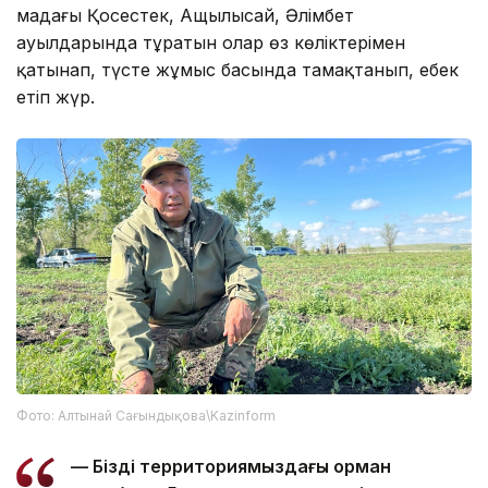
маңдағы Қосестек, Ащылысай, Әлімбет
ауылдарында тұратын олар өз көліктерімен
қатынап, түсте жұмыс басында тамақтанып, еңбек
етіп жүр.
Фото: Алтынай Сағындықова\Kazinform
— Біздің территориямыздағы орман