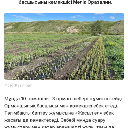
басшысының көмекшісі Мәлік Оразалин.
Фото: Kazinform
Мұнда 10 орманшы, 3 орман шебері жұмыс істейді.
Орманшылық басшысы мен көмекшісі еңбек етеді.
Тәлімбақты баптау жұмысына «Жасыл ел» еңбек
жасағы да көмектеседі. Себебі мұнда суару
жұмыстарымен қатар арамшөпті жұлу, тағы да