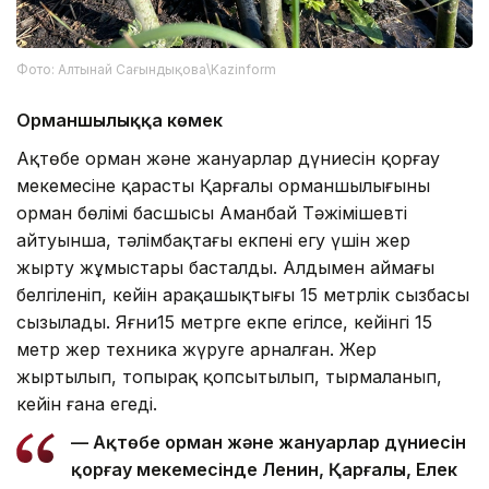
Фото: Алтынай Сағындықова\Kazinform
Орманшылыққа көмек
Ақтөбе орман және жануарлар дүниесін қорғау
мекемесіне қарасты Қарғалы орманшылығының
орман бөлімі басшысы Аманбай Тәжімішевтің
айтуынша, тәлімбақтағы екпені егу үшін жер
жырту жұмыстары басталды. Алдымен аймағы
белгіленіп, кейін арақашықтығы 15 метрлік сызбасы
сызылады. Яғни15 метрге екпе егілсе, кейінгі 15
метр жер техника жүруге арналған. Жер
жыртылып, топырақ қопсытылып, тырмаланып,
кейін ғана егеді.
— Ақтөбе орман және жануарлар дүниесін
қорғау мекемесінде Ленин, Қарғалы, Елек