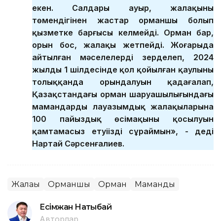
екен. Салдары ауыр, жалақының
төмендігінен жастар орманшы болып
қызметке барғысы келмейді. Орман бар,
орын бос, жалақы жетпейді. Жоғарыда
айтылған мәселелерді зерделеп, 2024
жылдың 1 шілдесінде қол қойылған қаулының
толыққанда орындалуын қадағалап,
Қазақстандағы орман шаруашылығындағы
мамандардың лауазымдық жалақыларына
100 пайыздық өсімақының қосылуын
қамтамасыз етуіңізді сұраймын», - деді
Нартай Сәрсенғалиев.
Жалақы
Орманшы
Орман
Мамандық
Есімжан Нақтыбай
Авторлар