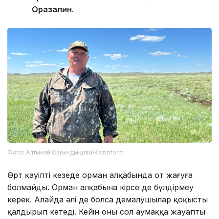
Оразалин.
Фото: Алтынай Сағындықова\Kazinform
Өрт қауіпті кезеңде орман алқабында от жағуға
болмайды. Орман алқабына кірсе де бүлдірмеу
керек. Алайда әлі де болса демалушылар қоқысты
қалдырып кетеді. Кейін оны сол аумаққа жауапты