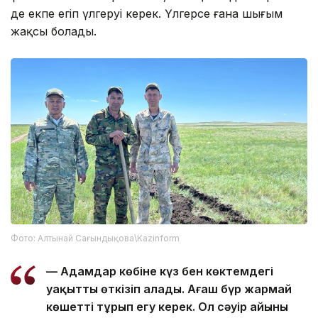
де екпе егіп үлгеруі керек. Үлгерсе ғана шығым
жақсы болады.
Фото: Алтынай Сағындықова\Kazinform
— Адамдар көбіне күз бен көктемдегі
уақытты өткізіп алады. Ағаш бүр жармай
көшетті тұрып егу керек. Ол сәуір айының