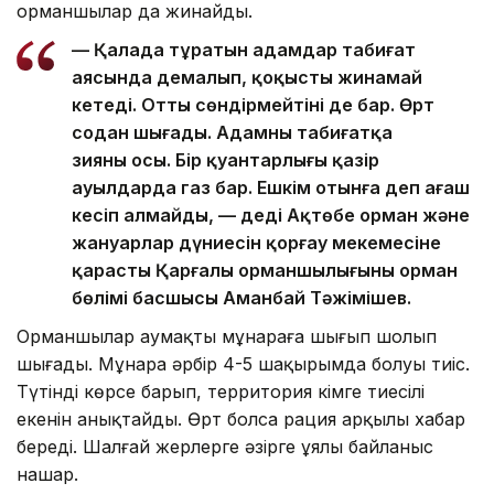
орманшылар да жинайды.
— Қалада тұратын адамдар табиғат
аясында демалып, қоқысты жинамай
кетеді. Отты сөндірмейтіні де бар. Өрт
содан шығады. Адамның табиғатқа
зияны осы. Бір қуантарлығы қазір
ауылдарда газ бар. Ешкім отынға деп ағаш
кесіп алмайды, — деді Ақтөбе орман және
жануарлар дүниесін қорғау мекемесіне
қарасты Қарғалы орманшылығының орман
бөлімі басшысы Аманбай Тәжімішев.
Орманшылар аумақты мұнараға шығып шолып
шығады. Мұнара әрбір 4-5 шақырымда болуы тиіс.
Түтінді көрсе барып, территория кімге тиесілі
екенін анықтайды. Өрт болса рация арқылы хабар
береді. Шалғай жерлерге әзірге ұялы байланыс
нашар.