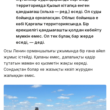
территорияда Қызыл кітапқа енген
қандыағаш (ольха — ред.) өседі. Ол судың
бойында орналасқан. Облыс бойынша ең
көбі Қарғалы территориясында. Бір
ерекшелігі қандыағашты қолдан көбейту
мүмкін емес. Ол тек бұлақ бар жерде
өседі, — деді.
Осы Ленин орманшылығы ұжымында бір ғана әйел
жұмыс істейді. Қаланы емес, далалықты қадір
тұтатын маман өз қызметін жақсы көреді.
Сондықтан болар кең жазықты кезіп жүруден
жалыққан емес.