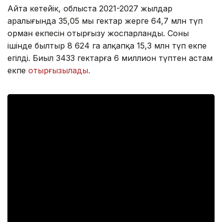
Айта кетейік, облыста 2021-2027 жылдар
аралығында 35,05 мың гектар жерге 64,7 млн түп
орман екпесін отырғызу жоспарланды. Соның
ішінде былтыр 8 624 га алқапқа 15,3 млн түп екпе
егілді. Биыл 3433 гектарға 6 миллион түптен астам
екпе
отырғызылады.