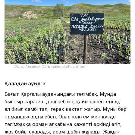
Фото: Алтынай Сағындықова\Kazinform
Қаладан ауылға
Бағыт Қарғалы ауданындағы тәлімбақ. Мұнда
былтыр қарағаш дәні себіліп, қайың екпесі егілді,
ал биыл сәмбі тал, терек көктеп жатыр. Мұның бәрі
орманшылардың еңбегі. Олар көктем мен күзде
тәлімбаққа орман алқабына қажетті өскінді егіп,
жаз бойы суарады, арам шөбін жұлады. Жақын