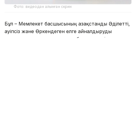
Фото: видеодан алынған скрин
Бұл – Мемлекет басшысының Қазақстанды Әділетті,
Қауіпсіз және Өркендеген елге айналдыруды
көздеген ұлы мұратының сөзбен көмкерілген
жиынтық бейнесі.
– Құрметті достар! Сөз қадірін түсінетін,
көкірегі ояу, зерделі қауымға айтар
жаңалығымыз бар. «Әділетті қоғамға –
шыншыл сөз» деген атпен Қазақстан
Республикасының Президенті Қасым-
Жомарт Кемелұлы Тоқаевтың таңдаулы
сөздерінің жинағы жарық көрді. Жинақ
болғанда, бұл – Мемлекет басшысының
Қазақстанды Әділетті, Қауіпсіз және
Өркендеген елге айналдыруды көздеген
ұлы мұратының сөзбен көмкерілген