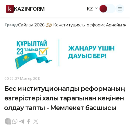
KAZINFORM
KZ
Сайлау-2026
Конституциялық реформа
Арнайы жо
Тренд:
00:25, 27 Мамыр 2015
Бес институционалдық реформаның
өзгерістері халық тарапынан кеңінен
қолдау тапты - Мемлекет басшысы