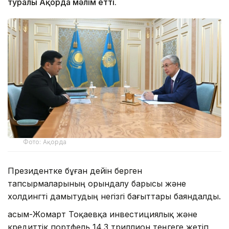
туралы Ақорда мәлім етті.
Фото: Ақорда
Президентке бұған дейін берген
тапсырмаларының орындалу барысы және
холдингті дамытудың негізгі бағыттары баяндалды.
Қасым-Жомарт Тоқаевқа инвестициялық және
кредиттік портфель 14,3 триллион теңгеге жетіп,