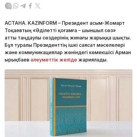
АСТАНА. KAZINFORM – Президент Қасым-Жомарт
Тоқаевтың «Әділетті қоғамға – шыншыл сөз»
атты таңдаулы сөздерінің жинағы жарыққа шықты.
Бұл туралы Президенттің ішкі саясат мәселелері
және коммуникациялар жөніндегі көмекшісі Арман
Қырықбаев
әлеуметтік желіде
жариялады.