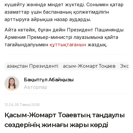
күшейту жөнінде міндет жүктеді. Сонымен қатар
азаматтар үшін баспананың қолжетімділігін
арттыруға айрықша назар аударды.
Айта кетейік, бұған дейін Президент Пашинянды
Армения Премьер-министрі лауазымына қайта
тағайындалуымен
құттықтағанын
жаздық.
Қазақстан Президенті
Қасым-Жомарт Тоқаев
Экон
Бақытгүл Абайқызы
Авторлар
12:24, 05 Тамыз 2026
Қасым-Жомарт Тоқаевтың таңдаулы
сөздерінің жинағы жарық көрді