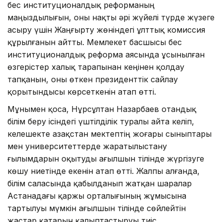
бес институционалдық реформаның
маңыздылығын, оны нақты әрі жүйелі түрде жүзеге
асыру үшін Жаңғырту жөніндегі ұлттық комиссия
құрылғанын айтты. Мемлекет басшысы бес
институционалдық реформа аясында ұсынылған
өзгерістер халық тарапынан кеңінен қолдау
тапқанын, оны өткен президенттік сайлау
қорытындысы көрсеткенін атап өтті.
Мұнымен қоса, Нұрсұлтан Назарбаев отандық
білім беру ісіндегі үштілділік туралы айта келіп,
келешекте Қазақстан мектептің жоғары сыныптары
мен университеттерде жаратылыстану
ғылымдарын оқытуды ағылшын тілінде жүргізуге
көшу ниетінде екенін атап өтті. Жалпы алғанда,
білім саласында қабылданып жатқан шаралар
Астанадағы қаржы орталығының жұмысына
тартылуы мүмкін ағылшын тілінде сөйлейтін
жастар қатарын қалыптастыруы тиіс.