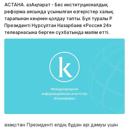
АСТАНА. ҚазАқпарат - Бес институционалдық
реформа аясында ұсынылған өзгерістер халық
тарапынан кеңінен қолдау тапты. Бұл туралы ҚР
Президенті Нұрсұлтан Назарбаев «Россия 24»
телеарнасына берген сұхбатында мәлім етті.
Қазақстан Президенті елдің бұдан әрі дамуы үшін