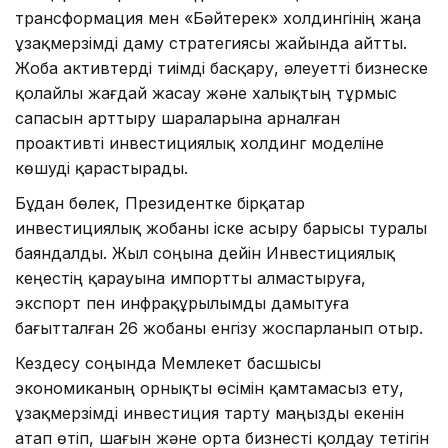
трансформация мен «Бәйтерек» холдингінің жаңа
ұзақмерзімді даму стратегиясы жайында айтты.
Жоба активтерді тиімді басқару, әлеуетті бизнеске
қолайлы жағдай жасау және халықтың тұрмыс
сапасын арттыру шараларына арналған
проактивті инвестициялық холдинг моделіне
көшуді қарастырады.
Бұдан бөлек, Президентке бірқатар
инвестициялық жобаны іске асыру барысы туралы
баяндалды. Жыл соңына дейін Инвестициялық
кеңестің қарауына импортты алмастыруға,
экспорт пен инфрақұрылымды дамытуға
бағытталған 26 жобаны енгізу жоспарланып отыр.
Кездесу соңында Мемлекет басшысы
экономиканың орнықты өсімін қамтамасыз ету,
ұзақмерзімді инвестиция тарту маңызды екенін
атап өтіп, шағын және орта бизнесті қолдау тетігін