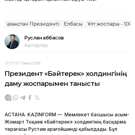
Қазақстан Президенті
Елбасы
Ұлт жоспары - 100
Руслан Ғаббасов
Авторлар
17:07, 05 Тамыз 2026
Президент «Бәйтерек» холдингінің
даму жоспарымен танысты
АСТАНА. KAZINFORM — Мемлекет басшысы Қасым-
Жомарт Тоқаев «Бәйтерек» холдингінің басқарма
төрағасы Рустам Қарағойшинді қабылдады. Бұл