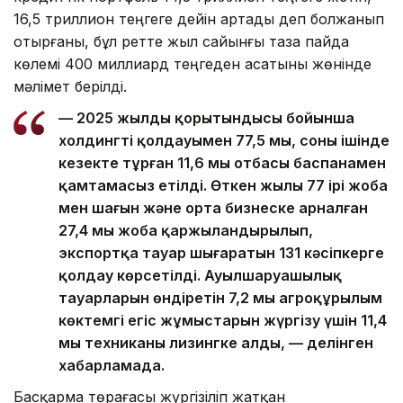
16,5 триллион теңгеге дейін артады деп болжанып
отырғаны, бұл ретте жыл сайынғы таза пайда
көлемі 400 миллиард теңгеден асатыны жөнінде
мәлімет берілді.
— 2025 жылдың қорытындысы бойынша
холдингтің қолдауымен 77,5 мың, соның ішінде
кезекте тұрған 11,6 мың отбасы баспанамен
қамтамасыз етілді. Өткен жылы 77 ірі жоба
мен шағын және орта бизнеске арналған
27,4 мың жоба қаржыландырылып,
экспортқа тауар шығаратын 131 кәсіпкерге
қолдау көрсетілді. Ауылшаруашылық
тауарларын өндіретін 7,2 мың агроқұрылым
көктемгі егіс жұмыстарын жүргізу үшін 11,4
мың техниканы лизингке алды, — делінген
хабарламада.
Басқарма төрағасы жүргізіліп жатқан