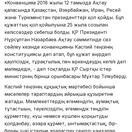
«Конвенцияға 2018 жылғы 12 тамызда Ақтау
қаласында Қазақстан, Әзербайжан, Иран, Ресей
және Түрікменстан президенттері қол қойды. Бұл
құжаттың қол қойылуына 25 жылға созылған
келіссөздер себепші болды. ҚР Президенті
Нұрсұлтан Назарбаев Ақтау саммитінде сөз
сөйлеу кезінде конвенцияны Каспий теңізінің
конституциясы деп атап, бұл құжат өңірдегі
қауіпсіздік, тұрақтылық пен өркендеудің кепілі деп
мәлімдеді», - деп тоқталды ҚР Сыртқы істер
министрінің бірінші орынбасары Мұхтар Тілеуберді.
Каспий теңізінің құқықтық мәртебесі бойынша
мәселелер тараптардың айрықша құзыретіне
жатады. Мемлекеттердің егемендігін, аумақтық
тұтастығын, тәуелсіздігін, егемендік теңдігін
құрметтеу, күш немесе күшпен қорқытуды
қолданбау, өзара құрмет, ынтымақтастық, бір-
бірінің ішкі істеріне араласпау секілді қағидалар