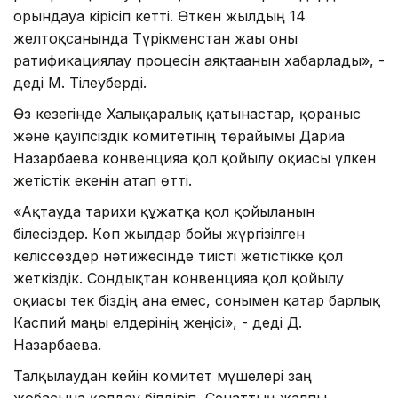
орындауға кірісіп кетті. Өткен жылдың 14
желтоқсанында Түрікменстан жағы оны
ратификациялау процесін аяқтағанын хабарлады», -
деді М. Тілеуберді.
Өз кезегінде Халықаралық қатынастар, қорғаныс
және қауіпсіздік комитетінің төрайымы Дариға
Назарбаева конвенцияға қол қойылу оқиғасы үлкен
жетістік екенін атап өтті.
«Ақтауда тарихи құжатқа қол қойылғанын
білесіздер. Көп жылдар бойғы жүргізілген
келіссөздер нәтижесінде тиісті жетістікке қол
жеткіздік. Сондықтан конвенцияға қол қойылу
оқиғасы тек біздің ғана емес, сонымен қатар барлық
Каспий маңы елдерінің жеңісі», - деді Д.
Назарбаева.
Талқылаудан кейін комитет мүшелері заң
жобасына қолдау білдіріп, Сенаттың жалпы