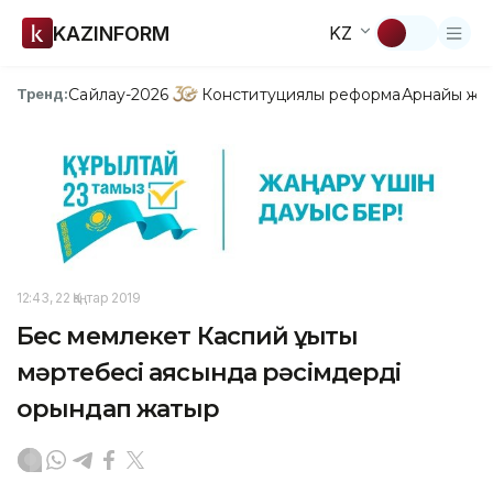
KAZINFORM
KZ
Сайлау-2026
Конституциялық реформа
Арнайы жо
Тренд:
12:43, 22 Қаңтар 2019
Бес мемлекет Каспий құқықтық
мәртебесі аясында рәсімдерді
орындап жатыр