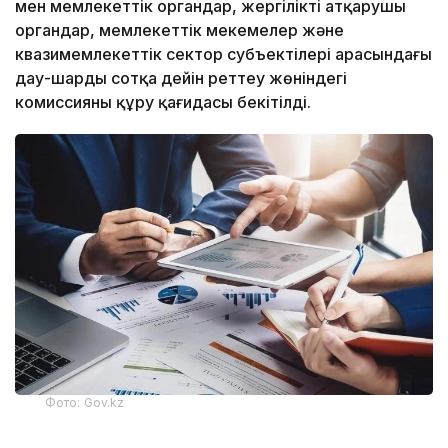
мен мемлекеттік органдар, жергілікті атқарушы
органдар, мемлекеттік мекемелер және
квазимемлекеттік сектор субъектілері арасындағы
дау-шарды сотқа дейін реттеу жөніндегі
комиссияны құру қағидасы бекітілді.
Фото: Gov.kz