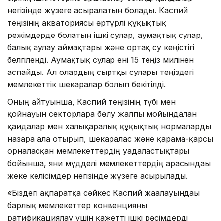
негізінде жүзеге асыралатын болады. Каспий
теңізінің акваториясы әртүрлі құқықтық
режімдерде болатын ішкі сулар, аумақтық сулар,
балық аулау аймақтары және ортақ су кеңістігі
белгіленді. Аумақтық сулар ені 15 теңіз милінен
аспайды. Ал олардың сыртқы сулары теңіздегі
мемлекеттік шекаралар болып бекітілді.
Оның айтуынша, Каспий теңізінің түбі мен
қойнауын секторларға бөлу жалпы мойындалған
қағидалар мен халықаралық құқықтық нормаларды
назарға ала отырып, шекаралас және қарама-қарсы
орналасқан мемлекеттердің уағдаластықтары
бойынша, яғни мүдделі мемлекеттердің арасындағы
жеке келісімдер негізінде жүзеге асырылады.
«Біздегі ақпаратқа сәйкес Каспий жағалауындағы
барлық мемлекеттер конвенцияны
ратификациялау үшін қажетті ішкі рәсімдерді