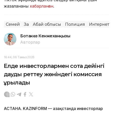
жазаланғаны
хабарланған
.
Семей
Заң
Абай облысы
Полиция
Интернет
Ботакөз Кенжеханқызы
Авторлар
16:44, 06 Тамыз 2026
Елде инвесторлармен сотқа дейінгі
дауды реттеу жөніндегі комиссия
құрылады
АСТАНА. KAZINFORM — Қазақстанда инвесторлар