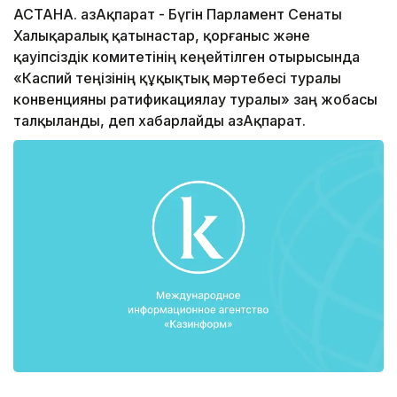
АСТАНА. ҚазАқпарат - Бүгін Парламент Cенаты
Халықаралық қатынастар, қорғаныс және
қауіпсіздік комитетінің кеңейтілген отырысында
«Каспий теңізінің құқықтық мәртебесі туралы
конвенцияны ратификациялау туралы» заң жобасы
талқыланды, деп хабарлайды ҚазАқпарат.