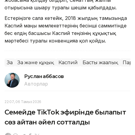
отырысына шығару туралы шешім қабылдады.
Естеріңізге сала кетейік, 2018 жылдың тамызында
Каспий маңы мемлекеттерінің бесінші саммитінде
бес елдің басшысы Каспий теңізінің құқықтық
мәртебесі туралы конвенцияға қол қойды.
Заң
Заң және құқық
Каспий
Басты жаңалық
Пар
Руслан Ғаббасов
Авторлар
22:07, 06 Тамыз 2026
Семейде TikTok эфирінде былапыт
сөз айтқан әйел сотталды