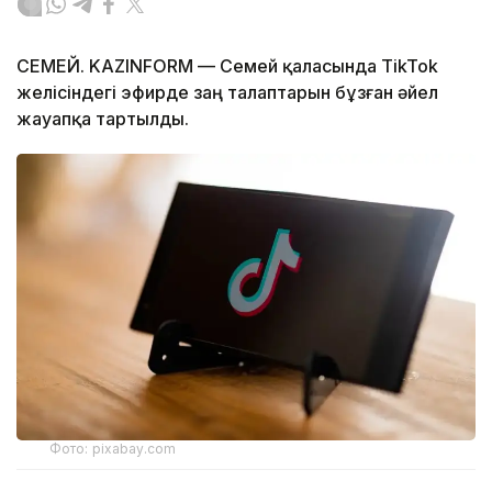
СЕМЕЙ. KAZINFORM — Семей қаласында TikTok
желісіндегі эфирде заң талаптарын бұзған әйел
жауапқа тартылды.
Фото: pixabay.com