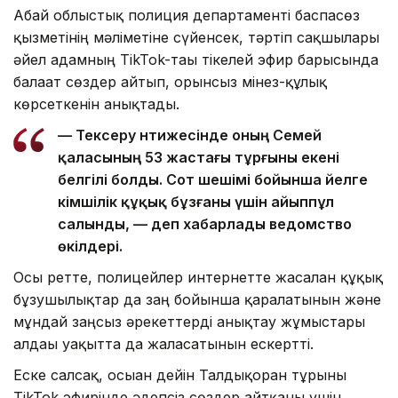
Абай облыстық полиция департаменті баспасөз
қызметінің мәліметіне сүйенсек, тәртіп сақшылары
әйел адамның TikTok-тағы тікелей эфир барысында
балағат сөздер айтып, орынсыз мінез-құлық
көрсеткенін анықтады.
— Тексеру нәтижесінде оның Семей
қаласының 53 жастағы тұрғыны екені
белгілі болды. Сот шешімі бойынша әйелге
әкімшілік құқық бұзғаны үшін айыппұл
салынды, — деп хабарлады ведомство
өкілдері.
Осы ретте, полицейлер интернетте жасалған құқық
бұзушылықтар да заң бойынша қаралатынын және
мұндай заңсыз әрекеттерді анықтау жұмыстары
алдағы уақытта да жалғасатынын ескертті.
Еске салсақ, осыған дейін Талдықорған тұрғыны
TikTok эфирінде әдепсіз сөздер айтқаны үшін