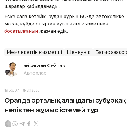
шаралар қабылданады.
Еске сала кетейік, бұдан бұрын БҚО-да автокөлікке
масаң күйде отырған ауыл әкімі қызметінен
босатылғанын
жазған едік.
Мемлекеттік қызметші
Шенеунік
Батыс Қазақст
Ғайсағали Сейтақ
Авторлар
19:56, 07 Тамыз 2026
Оралда орталық алаңдағы субұрқақ
неліктен жұмыс істемей тұр