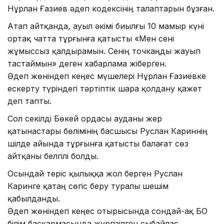
Нұрлан Ғазиев әдеп кодексінің талаптарын бұзған.
Атап айтқанда, ауыл әкімі биылғы 10 мамыр күні
ортақ чатта тұрғынға қатысты «Мен сені
жұмыссыз қалдырамын. Сенің точкаңды жауып
тастаймын» деген хабарлама жіберген.
Әдеп жөніндегі кеңес мүшелері Нұрлан Ғазиевке
ескерту түріндегі тәртіптік шара қолдану қажет
деп тапты.
Сол секілді Бөкей ордасы ауданы жер
қатынастары бөлімінің басшысы Руслан Кариннің
шілде айында тұрғынға қатысты балағат сөз
айтқаны белгілі болды.
Осындай теріс қылыққа жол берген Руслан
Каринге қатаң сөгіс беру туралы шешім
қабылданды.
Әдеп жөніндегі кеңес отырысында сондай-ақ БҚО
білім басқармасында жүргізілген сыбайлас