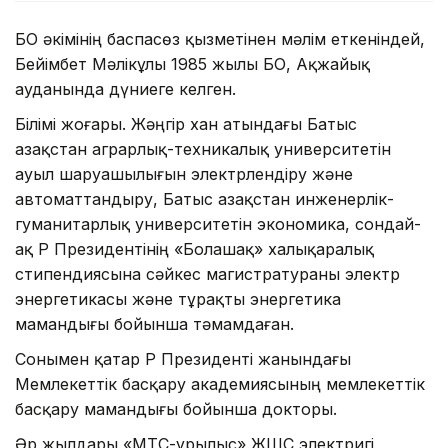
БҚО әкімінің баспасөз қызметінен мәлім еткеніндей,
Бейімбет Мәлікұлы 1985 жылы БҚО, Ақжайық
ауданында дүниеге келген.
Білімі жоғары. Жәңгір хан атындағы Батыс
Қазақстан аграрлық-техникалық университетін
ауыл шаруашылығын электрлендіру және
автоматтандыру, Батыс Қазақстан инженерлік-
гуманитарлық университетін экономика, сондай-
ақ ҚР Президентінің «Болашақ» халықаралық
стипендиясына сәйкес магистратураны электр
энергетикасы және тұрақты энергетика
мамандығы бойынша тәмамдаған.
Сонымен қатар ҚР Президенті жанындағы
Мемлекеттік басқару академиясының мемлекеттік
басқару мамандығы бойынша докторы.
Әр жылдары «МТС-Құрылыс» ЖШС электригі,