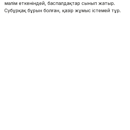
мәлім еткеніндей, баспалдақтар сынып жатыр.
Субұрқақ бұрын болған, қазір жұмыс істемей тұр.
— Жаңбырдан кейін субұрқаққа су
жиналған. Су жоқ кезде де көргенмін,
қаншама қоқыс жатыр, масқара жағдай.
Қаланың жаңа ауданындағы орталық алаңның
мұндай күйге түсуіне кім жауап береді? —
дейді тұрғын.