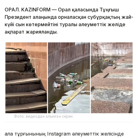
ОРАЛ. KAZINFORM — Орал қаласында Тұңғыш
Президент алаңында орналасқан субұрқақтың жай-
күйі сын көтермейтіні туралы әлеуметтік желіде
ақпарат жарияланды.
Фото: видеодан алынған скрин
Қала тұрғынының Instagram әлеуметтік желісінде