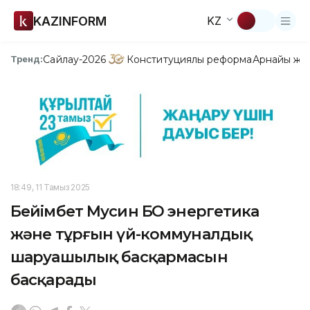
KAZINFORM
KZ
Сайлау-2026
Конституциялық реформа
Арнайы жо
Тренд:
18:49, 11 Тамыз 2025
Бейімбет Мусин БҚО энергетика
және тұрғын үй-коммуналдық
шаруашылық басқармасын
басқарады