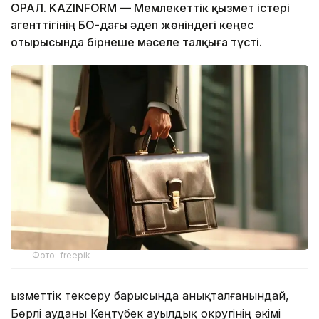
ОРАЛ. KAZINFORM — Мемлекеттік қызмет істері
агенттігінің БҚО-дағы әдеп жөніндегі кеңес
отырысында бірнеше мәселе талқыға түсті.
Фото: freepik
Қызметтік тексеру барысында анықталғанындай,
Бөрлі ауданы Кеңтүбек ауылдық округінің әкімі