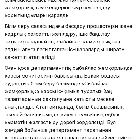
жемқорлық тәуекелдеріне сыртқы талдау
қорытындылары қаралды.
Білім беру саласындағы басқару процестерін және
кадрлық саясатты жетілдіру, ішкі бақылау
тетіктерін күшейтіп, сыбайлас жемқорлықтың
алдын алуға бағытталған іс-шараларды ширату
қажеттігі атап өтілді.
Оған қоса департаменттің сыбайлас жемқорлыққа
қарсы мониторингі барысында Бөкей ордасы
аудандық білім беру бөлімінде «Сыбайлас
жемқорлыққа қарсы іс-қимыл туралы» Заң
талаптарының сақталуына қатысты мәселе
анықталды. Атап айтқанда, бөлім басшысының
тікелей бағынысында жақын туысының еңбек
қызметін жалғастыру дерегі зерделенді. Бұл
жағдай бойынша департамент тарапынан
қолданыстағы заңнама талаптарына сәйкес тиісті