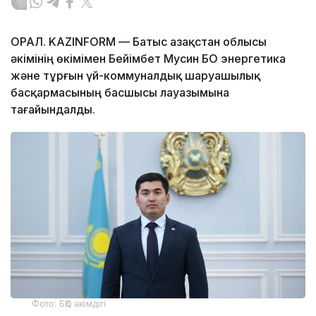
ОРАЛ. KAZINFORM — Батыс Қазақстан облысы
әкімінің өкімімен Бейімбет Мусин БҚО энергетика
және тұрғын үй-коммуналдық шаруашылық
басқармасының басшысы лауазымына
тағайындалды.
Фото: БҚО әкімдігі