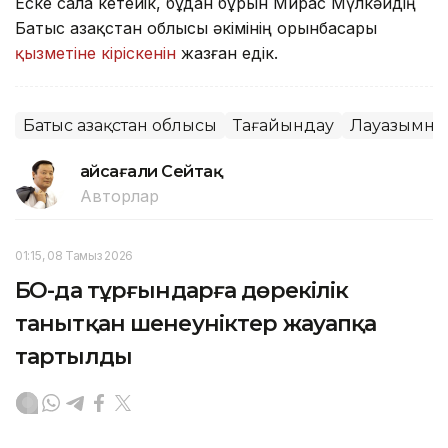
Еске сала кетейік, бұдан бұрын Мирас Мүлкәйдің
Батыс Қазақстан облысы әкімінің орынбасары
қызметіне кіріскенін
жазған едік.
Батыс Қазақстан облысы
Тағайындау
Лауазымнан
Ғайсағали Сейтақ
Авторлар
01:15, 08 Тамыз 2026
БҚО-да тұрғындарға дөрекілік
танытқан шенеуніктер жауапқа
тартылды